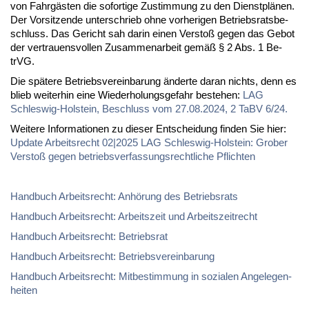
von Fahr­gäs­ten die so­for­ti­ge Zu­stim­mung zu den Dienst­plä­nen.
Der Vor­sit­zen­de un­ter­schrieb oh­ne vor­he­ri­gen Be­triebs­rats­be­
schluss. Das Ge­richt sah dar­in ei­nen Ver­stoß ge­gen das Ge­bot
der ver­trau­ens­vol­len Zu­sam­men­ar­beit ge­mäß § 2 Abs. 1 Be­
trVG.
Die spä­te­re Be­triebs­ver­ein­ba­rung än­der­te dar­an nichts, denn es
blieb wei­ter­hin ei­ne Wie­der­ho­lungs­ge­fahr be­ste­hen:
LAG
Schles­wig-Hol­stein, Be­schluss vom 27.08.2024, 2 TaBV 6/24.
Wei­te­re In­for­ma­tio­nen zu die­ser Ent­schei­dung fin­den Sie hier:
Up­date Ar­beits­recht 02|2025 LAG Schles­wig-Hol­stein: Gro­ber
Ver­stoß ge­gen be­triebs­ver­fas­sungs­recht­li­che Pflich­ten
Hand­buch Ar­beits­recht: An­hö­rung des Be­triebs­rats
Hand­buch Ar­beits­recht: Ar­beits­zeit und Ar­beits­zeit­recht
Hand­buch Ar­beits­recht: Be­triebs­rat
Hand­buch Ar­beits­recht: Be­triebs­ver­ein­ba­rung
Hand­buch Ar­beits­recht: Mit­be­stim­mung in so­zia­len An­ge­le­gen­
hei­ten