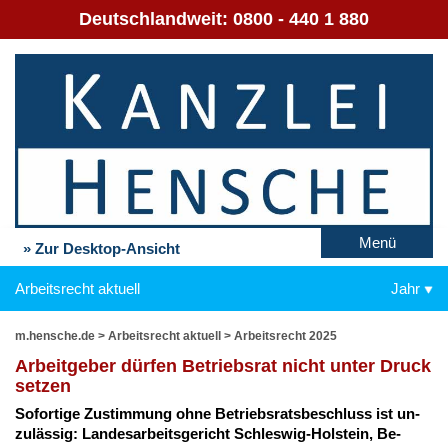
Deutschlandweit:
0800 - 440 1 880
Menü
» Zur Desktop-Ansicht
Arbeitsrecht aktuell
Jahr
m.hensche.de
>
Arbeitsrecht aktuell
>
Arbeitsrecht 2025
Ar­beit­ge­ber dür­fen Be­triebs­rat nicht un­ter Druck
set­zen
So­for­ti­ge Zu­stim­mung oh­ne Be­triebs­rats­be­schluss ist un­
zu­läs­sig: Lan­des­ar­beits­ge­richt Schles­wig-Hol­stein, Be­