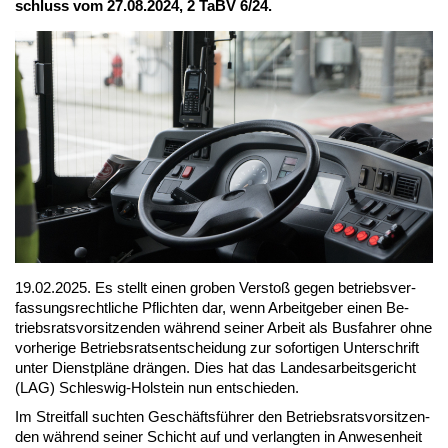
schluss vom 27.08.2024, 2 TaBV 6/24.
19.02.2025. Es stellt ei­nen gro­ben Ver­stoß ge­gen be­triebs­ver­
fas­sungs­recht­li­che Pflich­ten dar, wenn Ar­beit­ge­ber ei­nen Be­
triebs­rats­vor­sit­zen­den wäh­rend sei­ner Ar­beit als Bus­fah­rer oh­ne
vor­he­ri­ge Be­triebs­rats­ent­schei­dung zur so­for­ti­gen Un­ter­schrift
un­ter Dienst­plä­ne drän­gen. Dies hat das Lan­des­ar­beits­ge­richt
(LAG) Schles­wig-Hol­stein nun ent­schie­den.
Im Streit­fall such­ten Ge­schäfts­füh­rer den Be­triebs­rats­vor­sit­zen­
den wäh­rend sei­ner Schicht auf und ver­lang­ten in An­we­sen­heit