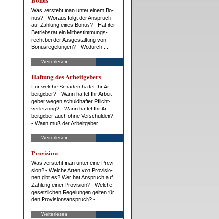
Bo­nus
Was ver­steht man un­ter ei­nem Bo­
nus? - Wor­aus folgt der An­spruch
auf Zah­lung ei­nes Bo­nus? - Hat der
Be­triebs­rat ein Mit­be­stim­mungs­
recht bei der Aus­ge­stal­tung von
Bo­nus­re­ge­lun­gen? - Wo­durch ...
Weiterlesen
Haf­tung des Ar­beit­ge­bers
Für wel­che Schä­den haf­tet Ihr Ar­
beit­ge­ber? - Wann haf­tet Ihr Ar­beit­
ge­ber we­gen schuld­haf­ter Pflicht­
ver­let­zung? - Wann haf­tet Ihr Ar­
beit­ge­ber auch oh­ne Ver­schul­den?
- Wann muß der Ar­beit­ge­ber ...
Weiterlesen
Pro­vi­si­on
Was ver­steht man un­ter ei­ne Pro­vi­
si­on? - Wel­che Ar­ten von Pro­vi­sio­
nen gibt es? Wer hat An­spruch auf
Zah­lung ei­ner Pro­vi­si­on? - Wel­che
ge­setz­li­chen Re­ge­lun­gen gel­ten für
den Pro­vi­si­ons­an­spruch? - ...
Weiterlesen