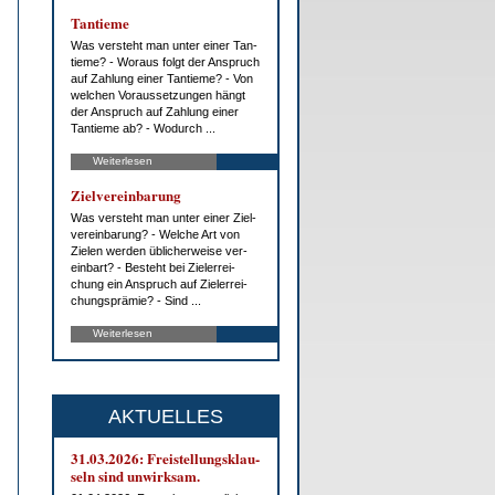
Tan­tie­me
Was ver­steht man un­ter ei­ner Tan­
tie­me? - Wor­aus folgt der An­spruch
auf Zah­lung ei­ner Tan­tie­me? - Von
wel­chen Vor­aus­set­zun­gen hängt
der An­spruch auf Zah­lung ei­ner
Tan­tie­me ab? - Wo­durch ...
Weiterlesen
Ziel­ver­ein­ba­rung
Was ver­steht man un­ter ei­ner Ziel­
ver­ein­ba­rung? - Wel­che Art von
Zie­len wer­den üb­li­cher­wei­se ver­
ein­bart? - Be­steht bei Ziel­er­rei­
chung ein An­spruch auf Ziel­er­rei­
chungs­prä­mie? - Sind ...
Weiterlesen
AKTUELLES
31.03.2026: Frei­stel­lungs­klau­
seln sind un­wirk­sam.