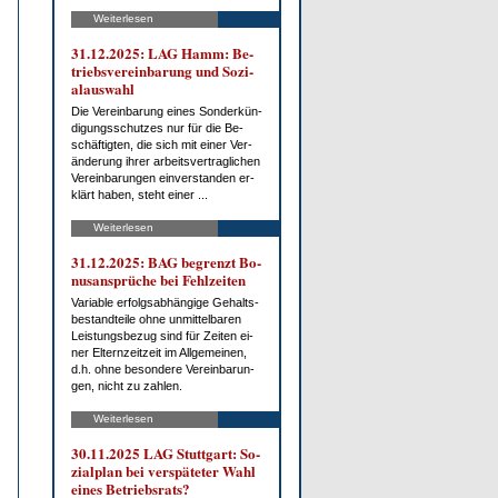
Weiterlesen
31.12.2025: LAG Hamm: Be­
triebs­ver­ein­ba­rung und So­zi­
al­aus­wahl
Die Ver­ein­ba­rung ei­nes Son­der­kün­
di­gungs­schut­zes nur für die Be­
schäf­tig­ten, die sich mit ei­ner Ver­
än­de­rung ih­rer ar­beits­ver­trag­li­chen
Ver­ein­ba­run­gen ein­ver­stan­den er­
klärt ha­ben, steht ei­ner ...
Weiterlesen
31.12.2025: BAG be­grenzt Bo­
nus­an­sprü­che bei Fehl­zei­ten
Va­ria­ble er­folgs­ab­hän­gi­ge Ge­halts­
be­stand­tei­le oh­ne un­mit­tel­ba­ren
Leis­tungs­be­zug sind für Zei­ten ei­
ner El­tern­zeit­zeit im All­ge­mei­nen,
d.h. oh­ne be­son­de­re Ver­ein­ba­run­
gen, nicht zu zah­len.
Weiterlesen
30.11.2025 LAG Stutt­gart: So­
zi­al­plan bei ver­spä­te­ter Wahl
ei­nes Be­triebs­rats?