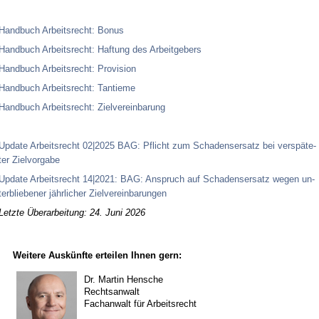
Hand­buch Ar­beits­recht: Bo­nus
Hand­buch Ar­beits­recht: Haf­tung des Ar­beit­ge­bers
Hand­buch Ar­beits­recht: Pro­vi­si­on
Hand­buch Ar­beits­recht: Tan­tie­me
Hand­buch Ar­beits­recht: Ziel­ver­ein­ba­rung
Up­date Ar­beits­recht 02|2025 BAG: Pflicht zum Scha­dens­er­satz bei ver­späte­
ter Ziel­vor­ga­be
Up­date Ar­beits­recht 14|2021: BAG: An­spruch auf Scha­dens­er­satz we­gen un­
ter­blie­be­ner jähr­li­cher Ziel­ver­ein­ba­run­gen
Letzte Überarbeitung: 24. Juni 2026
Weitere Auskünfte erteilen Ihnen gern:
Dr. Martin Hensche
Rechtsanwalt
Fachanwalt für Arbeitsrecht