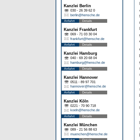
Kanzlei Berlin
030 - 26 39 62 0
berlin@hensche.de
Anfahrt
Details
Kanzlei Frankfurt
069 - 71 03 30 04
frankfurt@hensche.de
Anfahrt
Details
Kanzlei Hamburg
040 - 69 20 68 04
hamburg@hensche.de
Anfahrt
Details
Kanzlei Hannover
0511 - 89 97 701
hannover@hensche.de
Anfahrt
Details
Kanzlei Köln
0221 - 70 90 718
koeln@hensche.de
Anfahrt
Details
Kanzlei München
089 - 21 56 88 63
muenchen@hensche.de
Anfahrt
Details