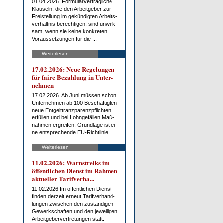
01.04.2026. For­mu­lar­ver­trag­li­che
Klau­seln, die den Ar­beit­ge­ber zur
Frei­stel­lung im ge­kün­dig­ten Ar­beits­
ver­hält­nis be­rech­ti­gen, sind un­wirk­
sam, wenn sie kei­ne kon­kre­ten
Vor­aus­set­zun­gen für die ...
Weiterlesen
17.02.2026: Neue Re­ge­lun­gen
für fai­re Be­zah­lung in Un­ter­
neh­men
17.02.2026. Ab Ju­ni müs­sen schon
Un­ter­neh­men ab 100 Be­schäf­tig­ten
neue Ent­gelt­tranz­pa­renz­pflich­ten
er­fül­len und bei Lohn­ge­fäl­len Maß­
nah­men er­grei­fen. Grund­la­ge ist ei­
ne ent­spre­chen­de EU-Richt­li­nie.
Weiterlesen
11.02.2026: Warn­streiks im
öf­fent­li­chen Dienst im Rah­men
ak­tu­el­ler Ta­rif­ver­ha...
11.02.2026 Im öf­fent­li­chen Dienst
fin­den der­zeit er­neut Ta­rif­ver­hand­
lun­gen zwi­schen den zu­stän­di­gen
Ge­werk­schaf­ten und den je­wei­li­gen
Ar­beit­ge­ber­ver­tre­tun­gen statt.