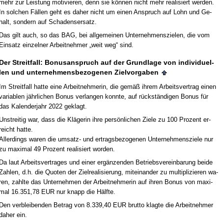
mehr zur Leis­tung mo­ti­vie­ren, denn sie können nicht mehr rea­li­siert wer­den.
In sol­chen Fällen geht es da­her nicht um ei­nen An­spruch auf Lohn und Ge­
halt, son­dern auf Scha­dens­er­satz.
Das gilt auch, so das BAG, bei all­ge­mei­nen Un­ter­neh­mens­zie­len, die vom
Ein­satz ein­zel­ner Ar­beit­neh­mer „weit weg“ sind.
Der Streit­fall: Bo­nus­an­spruch auf der Grund­la­ge von in­di­vi­du­el­
len und un­ter­neh­mens­be­zo­ge­nen Ziel­vor­ga­ben
Im Streit­fall hat­te ei­ne Ar­beit­neh­me­rin, die gemäß ih­rem Ar­beits­ver­trag ei­nen
va­ria­blen jähr­li­chen Bo­nus ver­lan­gen konn­te, auf rückständi­gen Bo­nus für
das Ka­len­der­jahr 2022 ge­klagt.
Un­strei­tig war, dass die Kläge­rin ih­re persönli­chen Zie­le zu 100 Pro­zent er­
reicht hat­te.
Al­ler­dings wa­ren die um­satz- und er­trags­be­zo­ge­nen Un­ter­neh­mens­zie­le nur
zu ma­xi­mal 49 Pro­zent rea­li­siert wor­den.
Da laut Ar­beits­ver­tra­ges und ei­ner ergänzen­den Be­triebs­ver­ein­ba­rung bei­de
Zah­len, d.h. die Quo­ten der Ziel­rea­li­sie­rung, mit­ein­an­der zu mul­ti­pli­zie­ren wa­
ren, zahl­te das Un­ter­neh­men der Ar­beit­neh­me­rin auf ih­ren Bo­nus von ma­xi­
mal 16.351,78 EUR nur knapp die Hälf­te.
Den ver­blei­ben­den Be­trag von 8.339,40 EUR brut­to klag­te die Ar­beit­neh­mer
da­her ein.