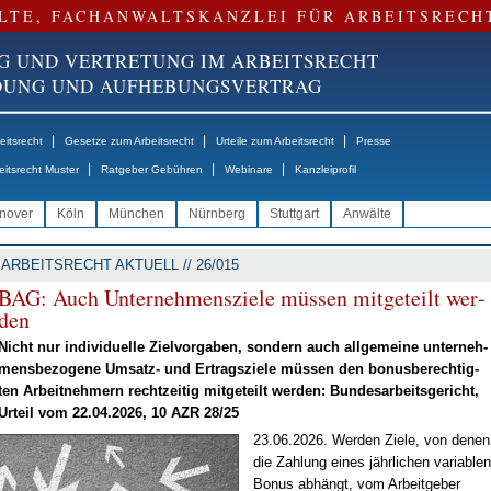
LTE, FACHANWALTSKANZLEI FÜR ARBEITSRECH
G UND VERTRETUNG IM ARBEITSRECHT
NDUNG UND AUFHEBUNGSVERTRAG
|
|
|
itsrecht
Gesetze zum Arbeitsrecht
Urteile zum Arbeitsrecht
Presse
|
|
|
eitsrecht Muster
Ratgeber Gebühren
Webinare
Kanzleiprofil
nover
Köln
München
Nürnberg
Stuttgart
Anwälte
ARBEITSRECHT AKTUELL // 26/015
BAG: Auch Un­ter­neh­mens­zie­le müs­sen mit­ge­teilt wer­
den
Nicht nur in­di­vi­du­el­le Ziel­vor­ga­ben, son­dern auch all­ge­mei­ne un­ter­neh­
mens­be­zo­ge­ne Um­satz- und Er­trags­zie­le müs­sen den bo­nus­be­rech­tig­
ten Ar­beit­neh­mern recht­zei­tig mit­ge­teilt wer­den: Bun­des­ar­beits­ge­richt,
Ur­teil vom 22.04.2026, 10 AZR 28/25
23.06.2026. Wer­den Zie­le, von de­nen
die Zah­lung ei­nes jähr­li­chen va­ria­blen
Bo­nus ab­hängt, vom Ar­beit­ge­ber