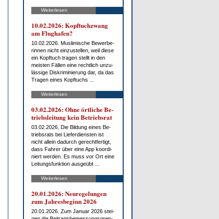
Weiterlesen
10.02.2026: Kopf­tuch­zwang
am Flug­ha­fen?
10.02.2026. Mus­li­mi­sche Be­wer­be­
rin­nen nicht ein­zu­stel­len, weil die­se
ein Kopf­tuch tra­gen stellt in den
meis­ten Fäl­len ei­ne recht­lich un­zu­
läs­si­ge Dis­kri­mi­nie­rung dar, da das
Tra­gen ei­nes Kopf­tuchs ...
Weiterlesen
03.02.2026: Oh­ne ört­li­che Be­
triebs­lei­tung kein Be­triebs­rat
03.02.2026. Die Bil­dung ei­nes Be­
triebs­rats bei Lie­fer­diens­ten ist
nicht al­lein da­durch ge­recht­fer­tigt,
dass Fah­rer über ei­ne App ko­or­di­
niert wer­den. Es muss vor Ort ei­ne
Lei­tungs­funk­ti­on aus­ge­übt ...
Weiterlesen
20.01.2026: Neu­re­ge­lun­gen
zum Jah­res­be­ginn 2026
20.01.2026. Zum Ja­nu­ar 2026 stei­
gen die Bei­trags­be­mes­sungs­gren­