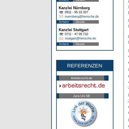
Kanzlei Nürnberg
0911 - 95 33 207
nuernberg@hensche.de
Anfahrt
Details
Kanzlei Stuttgart
0711 - 47 09 710
stuttgart@hensche.de
Anfahrt
Details
REFERENZEN
Arbeitsrecht.de
Jura Uni SB