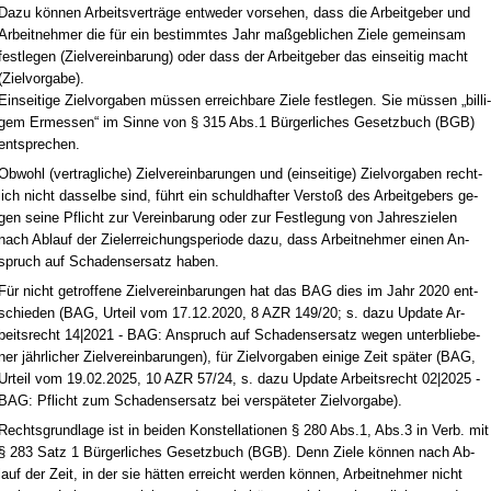
Da­zu können Ar­beits­verträge ent­we­der vor­se­hen, dass die Ar­beit­ge­ber und
Ar­beit­neh­mer die für ein be­stimm­tes Jahr maßgeb­li­chen Zie­le ge­mein­sam
fest­le­gen (Ziel­ver­ein­ba­rung) oder dass der Ar­beit­ge­ber das ein­sei­tig macht
(Ziel­vor­ga­be).
Ein­sei­ti­ge Ziel­vor­ga­ben müssen er­reich­ba­re Zie­le fest­le­gen. Sie müssen „bil­li­
gem Er­mes­sen“ im Sin­ne von § 315 Abs.1 Bürger­li­ches Ge­setz­buch (BGB)
ent­spre­chen.
Ob­wohl (ver­trag­li­che) Ziel­ver­ein­ba­run­gen und (ein­sei­ti­ge) Ziel­vor­ga­ben recht­
lich nicht das­sel­be sind, führt ein schuld­haf­ter Ver­s­toß des Ar­beit­ge­bers ge­
gen sei­ne Pflicht zur Ver­ein­ba­rung oder zur Fest­le­gung von Jah­res­zie­len
nach Ab­lauf der Ziel­er­rei­chungs­pe­ri­ode da­zu, dass Ar­beit­neh­mer ei­nen An­
spruch auf Scha­dens­er­satz ha­ben.
Für nicht ge­trof­fe­ne Ziel­ver­ein­ba­run­gen hat das BAG dies im Jahr 2020 ent­
schie­den (BAG, Ur­teil vom 17.12.2020, 8 AZR 149/20; s. da­zu Up­date Ar­
beits­recht 14|2021 - BAG: An­spruch auf Scha­dens­er­satz we­gen un­ter­blie­be­
ner jähr­li­cher Ziel­ver­ein­ba­run­gen), für Ziel­vor­ga­ben ei­ni­ge Zeit später (BAG,
Ur­teil vom 19.02.2025, 10 AZR 57/24, s. da­zu Up­date Ar­beits­recht 02|2025 -
BAG: Pflicht zum Scha­dens­er­satz bei ver­späte­ter Ziel­vor­ga­be).
Rechts­grund­la­ge ist in bei­den Kon­stel­la­tio­nen § 280 Abs.1, Abs.3 in Verb. mit
§ 283 Satz 1 Bürger­li­ches Ge­setz­buch (BGB). Denn Zie­le können nach Ab­
lauf der Zeit, in der sie hätten er­reicht wer­den können, Ar­beit­neh­mer nicht