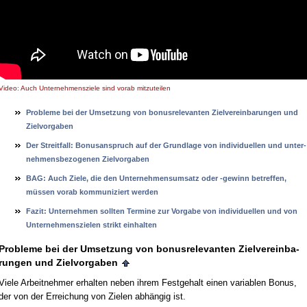
Video: Auch Unternehmensziele sind vorab mitzuteilen
Pro­ble­me bei der Um­set­zung von bo­nus­re­le­van­ten Ziel­ver­ein­ba­run­gen und
Ziel­vor­ga­ben
Der Streit­fall: Bo­nus­an­spruch auf der Grund­la­ge von in­di­vi­du­el­len und un­ter­
neh­mens­be­zo­ge­nen Ziel­vor­ga­ben
BAG: Auch Zie­le, die den Un­ter­neh­mens­um­satz oder -ge­winn be­tref­fen,
müssen vor­ab kom­mu­ni­ziert wer­den
Fa­zit: Un­ter­neh­men soll­ten Ter­mi­ne zur Vor­ga­be von in­di­vi­du­el­len und von
Un­ter­neh­mens­zie­len strikt ein­hal­ten
Pro­ble­me bei der Um­set­zung von bo­nus­re­le­van­ten Ziel­ver­ein­ba­
run­gen und Ziel­vor­ga­ben
Vie­le Ar­beit­neh­mer er­hal­ten ne­ben ih­rem Fest­ge­halt ei­nen va­ria­blen Bo­nus,
der von der Er­rei­chung von Zie­len abhängig ist.