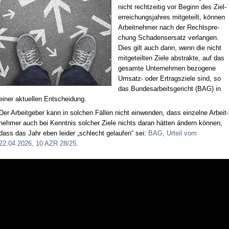
nicht recht­zei­tig vor Be­ginn des Ziel­
er­rei­chungs­jah­res mit­ge­teilt, kön­nen
Ar­beit­neh­mer nach der Recht­spre­
chung Scha­dens­er­satz ver­lan­gen.
Dies gilt auch dann, wenn die nicht
mit­ge­teil­ten Zie­le abs­trak­te, auf das
ge­sam­te Un­ter­neh­men be­zo­ge­ne
Um­satz- oder Er­trags­zie­le sind, so
das Bun­des­ar­beits­ge­richt (BAG) in
ei­ner ak­tu­el­len Ent­schei­dung.
Der Ar­beit­ge­ber kann in sol­chen Fäl­len nicht ein­wen­den, dass ein­zel­ne Ar­beit­
neh­mer auch bei Kennt­nis sol­cher Zie­le nichts dar­an hät­ten än­dern kön­nen,
dass das Jahr eben lei­der „schlecht ge­lau­fen“ sei:
BAG, Ur­teil vom
22.04.2026, 10 AZR 28/25
.