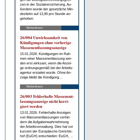
zen in der So­zi­al­ver­si­che­rung. Au­
ßer­dem wur­de der ge­setz­li­che Min­
dest­lohn auf 13,90 pro St­un­de an­
ge­ho­ben.
Weiterlesen
26/004 Un­wirk­sam­keit von
Kün­di­gun­gen oh­ne vor­he­ri­ge
Mas­sen­ent­las­sungs­an­zei­ge
15.01.2026. Kün­di­gun­gen im Rah­
men ei­ner Mas­sen­ent­las­sung wer­
den erst wirk­sam, wenn die An­zei­
ge ord­nungs­ge­mäß bei der Ar­beits­
agen­tur er­stat­tet wur­de. Oh­ne An­
zei­ge bleibt die Kün­di­gung ...
Weiterlesen
26/003 Feh­ler­haf­te Mas­sen­ent­
las­sungs­an­zei­ge nicht kor­ri­
giert wer­den
13.01.2026. Feh­ler­haf­te An­zei­gen
von Mas­sen­ent­las­sun­gen ver­hin­
dern die Auf­ga­ben­wahr­neh­mung
der Ar­beits­ver­wal­tung. Dies hat vor
kur­zem der Eu­ro­päi­sche Ge­richts­
hof (EuGH) ent­schie­den: EuGH, ...