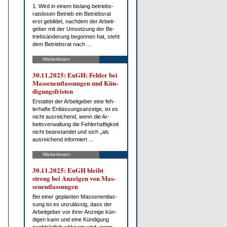
1. Wird in ei­nem bis­lang be­triebs­
rats­lo­sen Be­trieb ein Be­triebs­rat
erst ge­bil­det, nach­dem der Ar­beit­
ge­ber mit der Um­set­zung der Be­
trieb­s­än­de­rung be­gon­nen hat, steht
dem Be­triebs­rat nach ...
Weiterlesen
30.11.2025: EuGH: Feh­ler bei
Mas­sen­ent­las­sun­gen und Kün­
di­gungs­fris­ten
Er­stat­tet der Ar­beit­ge­ber ei­ne feh­
ler­haf­te Ent­las­sungs­an­zei­ge, ist es
nicht aus­rei­chend, wenn die Ar­
beits­ver­wal­tung die Feh­ler­haf­tig­keit
nicht be­an­stan­det und sich „als
aus­rei­chend in­for­miert ...
Weiterlesen
30.11.2025: EuGH bleibt
streng bei An­zei­gen von Mas­
sen­ent­las­sun­gen
Bei ei­ner ge­plan­ten Mas­sen­ent­las­
sung ist es un­zu­läs­sig, dass der
Ar­beit­ge­ber vor ih­rer An­zei­ge kün­
di­gen kann und ei­ne Kün­di­gung