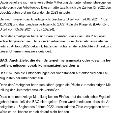
Da­bei be­rief sie sich ei­ne ver­späte­te Mit­tei­lung der un­ter­neh­mens­be­zo­ge­nen
Zie­le durch den Ar­beit­ge­ber. Die­ser hat­te tatsächlich die Zah­len für 2022 den
Beschäftig­ten erst im Ka­len­der­jahr 2023 mit­ge­teilt.
Den­noch wie­sen das Ar­beits­ge­richt Sieg­burg (Ur­teil vom 24.01.2024, 4 Ca
1104/23) und das Lan­des­ar­beits­ge­richt (LAG) Köln die Kla­ge ab (LAG Köln,
Ur­teil vom 05.09.2024, 6 SLa 102/24).
Denn der Ar­beit­ge­ber hat­te sich dar­auf be­ru­fen, dass das Jahr 2022 eben
schlecht ge­lau­fen sei. Hätte die Ar­beit­neh­me­rin die Un­ter­neh­mens­zie­le be­
reits zu An­fang 2022 ge­kannt, hätte das nichts an der schlech­ten Um­set­zung
die­ser Un­ter­neh­mens­zie­le geändert.
BAG: Auch Zie­le, die den Un­ter­neh­mens­um­satz oder -ge­winn be­
tref­fen, müssen vor­ab kom­mu­ni­ziert wer­den
Das BAG hob die Ent­schei­dun­gen der Vor­in­stan­zen auf ent­schied den Fall
zu­guns­ten der Ar­beit­neh­me­rin.
Denn der Ar­beit­ge­ber hat­te schuld­haft ge­gen die Pflicht zur recht­zei­ti­gen Mit­
tei­lung der Un­ter­neh­mens­zie­le ver­s­toßen.
Dass ei­ne recht­zei­ti­ge Mit­tei­lung kei­nen Ein­fluss auf das schlech­te Er­geb­nis
ge­habt hätte, ließ das BAG nicht gel­ten. Denn würde be­deu­ten, dass der Ar­
beit­ge­ber zu Be­ginn des Jah­res 2022 un­rea­lis­ti­sche Zie­le vor­ge­ge­ben hätte.
Wäre es so, könn­te er sich dar­auf nicht be­ru­fen.