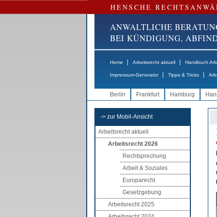
HENSCHE RECHTSANWÄ
ANWALTLICHE BERATUN
BEI KÜNDIGUNG, ABFI
|
|
Home
Arbeitsrecht aktuell
Handbuch Arbe
|
|
Impressum-Generator
Tipps & Tricks
Arb
Berlin
Frankfurt
Hamburg
Han
-> zur Mobil-Ansicht
Arbeitsrecht aktuell
Arbeitsrecht 2026
Rechtsprechung
Arbeit & Soziales
Europarecht
Gesetzgebung
Arbeitsrecht 2025
Arbeitsrecht 2024