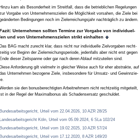
Hin­zu kam als Be­son­der­heit im Streit­fall, dass die be­trieb­li­chen Re­ge­lun­gen
zur Vor­ga­be von Un­ter­neh­mens­zie­len die Möglich­keit vor­sa­hen, die Zie­le bei
geänder­ten Be­din­gun­gen noch im Ziel­er­rei­chungs­jahr nachträglich zu ändern.
Fa­zit: Un­ter­neh­men soll­ten Ter­mi­ne zur Vor­ga­be von in­di­vi­du­el­
len und von Un­ter­neh­mens­zie­len strikt ein­hal­ten
Das BAG macht zu­recht klar, dass nicht nur in­di­vi­du­el­le Ziel­vor­ga­ben recht­
zei­tig vor Be­ginn der Ziel­er­rei­chungs­pe­ri­ode, je­den­falls aber nicht erst ge­gen
En­de die­ser Zeit­span­ne oder gar nach de­ren Ab­lauf mit­zu­tei­len sind.
Die­se An­for­de­rung gilt viel­mehr in glei­cher Wei­se auch für eher abs­trak­te, auf
das Un­ter­neh­men be­zo­ge­ne Zie­le, ins­be­son­de­re für Um­satz- und Ge­winn­zie­
le.
Wer­den sie den bo­nus­be­rech­tig­ten Ar­beit­neh­mern nicht recht­zei­tig mit­ge­teilt,
ist in der Re­gel der Ma­xi­mal­bo­nus als Scha­dens­er­satz ge­schul­det.
Bun­des­ar­beits­ge­richt, Ur­teil vom 22.04.2026, 10 AZR 28/25
Lan­des­ar­beits­ge­richt Köln, Ur­teil vom 05.09.2024, 6 SLa 102/24
Bun­des­ar­beits­ge­richt, Ur­teil vom 19.02.2025, 10 AZR 57/24
Bun­des­ar­beits­ge­richt, Ur­teil vom 17.12.2020, 8 AZR 149/20