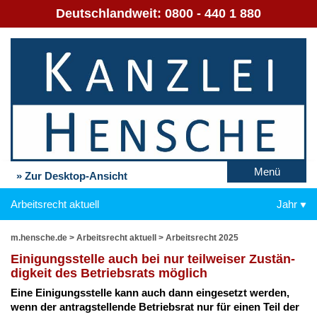
Deutschlandweit:
0800 - 440 1 880
Menü
» Zur Desktop-Ansicht
Arbeitsrecht aktuell
Jahr
m.hensche.de
>
Arbeitsrecht aktuell
>
Arbeitsrecht 2025
Ei­ni­gungs­stel­le auch bei nur teil­wei­ser Zu­stän­
dig­keit des Be­triebs­rats mög­lich
Ei­ne Ei­ni­gungs­stel­le kann auch dann ein­ge­setzt wer­den,
wenn der an­trag­stel­len­de Be­triebs­rat nur für ei­nen Teil der