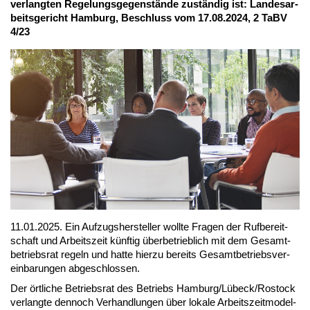
ver­lang­ten Re­ge­lungs­ge­gen­stän­de zu­stän­dig ist: Lan­des­ar­
beits­ge­richt Ham­burg, Be­schluss vom 17.08.2024, 2 TaBV
4/23
11.01.2025. Ein Auf­zugs­her­stel­ler woll­te Fra­gen der Ruf­be­reit­
schaft und Ar­beits­zeit künf­tig über­be­trieb­lich mit dem Ge­samt­
be­triebs­rat re­geln und hat­te hier­zu be­reits Ge­samt­be­triebs­ver­
ein­ba­run­gen ab­ge­schlos­sen.
Der ört­li­che Be­triebs­rat des Be­triebs Ham­burg/Lü­beck/Ros­tock
ver­lang­te den­noch Ver­hand­lun­gen über lo­ka­le Ar­beits­zeit­mo­del­