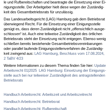
le und Ruf­be­reit­schaf­ten und be­an­trag­te die Ein­set­zung ei­ner Ei­
ni­gungs­stel­le. Der Ar­beit­ge­ber hielt die­se we­gen der Zu­stän­dig­
keit des Ge­samt­be­triebs­rats für un­zu­läs­sig.
Das Lan­des­ar­beits­ge­richt (LAG) Ham­burg gab dem Be­triebs­rat
über­wie­gend Recht. Für die Ein­set­zung ei­ner Ei­ni­gungs­stel­le
ge­nügt es, dass de­ren Zu­stän­dig­keit nicht „of­fen­sicht­lich aus­ge­
schlos­sen“ ist. Auch ei­ne teil­wei­se Zu­stän­dig­keit des ört­li­chen
Be­triebs­rats steht der Ein­set­zung nicht ent­ge­gen. Eben­so we­nig
schlie­ßen be­reits be­ste­hen­de Ge­samt­be­triebs­ver­ein­ba­run­gen
oder par­al­lel lau­fen­de Ei­ni­gungs­stel­len­ver­fah­ren die Zu­stän­dig­
keit zwin­gend aus:
LAG Ham­burg, Be­schluss vom 17.08.2024,
2 TaBV 4/23
Wei­te­re In­for­ma­tio­nen zu die­sem The­ma fin­den Sie hier:
Up­date
Ar­beits­recht 01|2025 LAG Ham­burg: Ein­set­zung der Ei­ni­gungs­
stel­le auch bei nur teil­wei­ser Zu­stän­dig­keit des an­trag­stel­len­den
Be­triebs­rats
Hand­buch Ar­beits­recht: Ar­beits­zeit und Ar­beits­zeit­recht
Hand­buch Ar­beits­recht: Be­triebs­rat
Hand­buch Ar­beits­recht: Ruf­be­reit­schaft