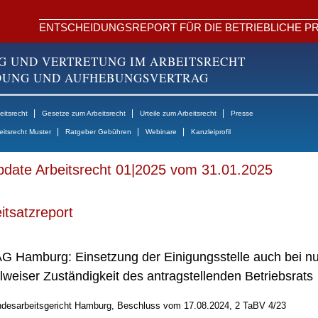
ENTSCHEIDUNGSREPORT FÜR DIE BETRIEBLICHE PR
G UND VERTRETUNG IM ARBEITSRECHT
NDUNG UND AUFHEBUNGSVERTRAG
|
|
|
itsrecht
Gesetze zum Arbeitsrecht
Urteile zum Arbeitsrecht
Presse
|
|
|
eitsrecht Muster
Ratgeber Gebühren
Webinare
Kanzleiprofil
date Arbeitsrecht 01|2025 vom 31.01.2025
itsatzreport
G Hamburg: Einsetzung der Einigungsstelle auch bei nu
ilweiser Zuständigkeit des antragstellenden Betriebsrats
desarbeitsgericht Hamburg, Beschluss vom 17.08.2024, 2 TaBV 4/23