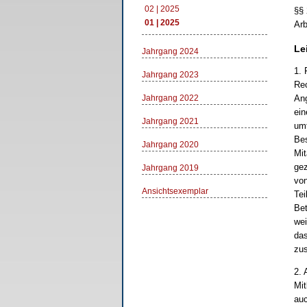
02 | 2025
§§ 
01 | 2025
Arb
Le
Jahrgang 2024
1. 
Jahrgang 2023
Rec
Jahrgang 2022
Ang
ein
Jahrgang 2021
umf
Bes
Jahrgang 2020
Mit
gez
Jahrgang 2019
von
Ansichtsexemplar
Tei
Bet
wei
das
zus
2. 
Mit
auc