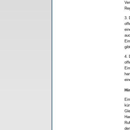
Ver
Reg
3. 
off
ein
auc
Ein
gib
4. 
off
Ein
han
ein
Hi
Ein
kün
Gle
Ham
Ruf
dem