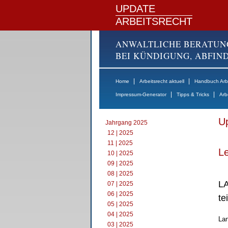
UPDATE
ARBEITSRECHT
ANWALTLICHE BERATUN
BEI KÜNDIGUNG, ABFI
|
|
Home
Arbeitsrecht aktuell
Handbuch Arbe
|
|
Impressum-Generator
Tipps & Tricks
Arb
Up
Jahrgang 2025
12 | 2025
11 | 2025
Le
10 | 2025
09 | 2025
08 | 2025
LA
07 | 2025
06 | 2025
te
05 | 2025
04 | 2025
Lan
03 | 2025