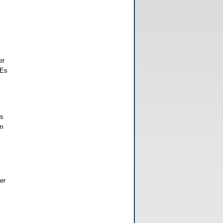
er
 Es
es
um
er