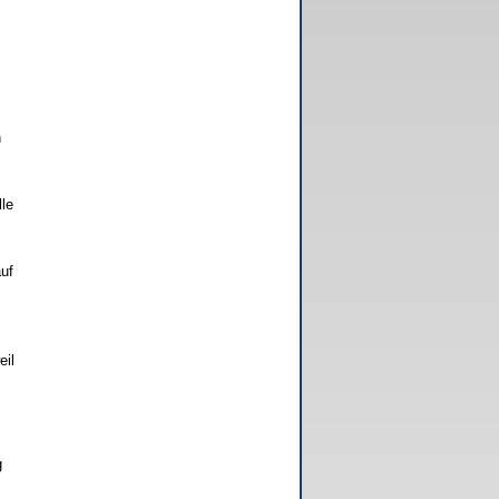
n
le
uf
eil
g