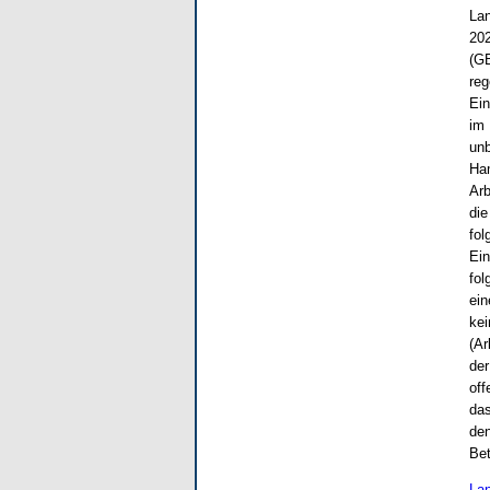
Lan
202
(GB
reg
Ein
im 
unb
Ham
Arb
die
fol
Ein
fol
ein
kei
(Ar
der
off
das
den
Bet
Lan