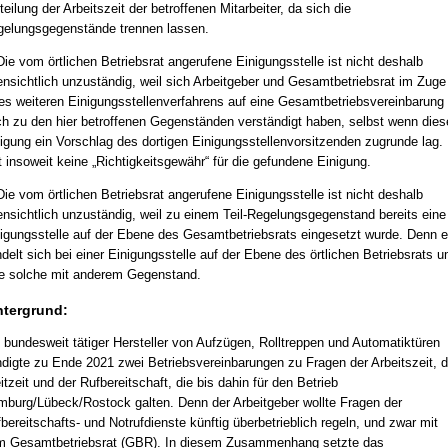
teilung der Arbeitszeit der betroffenen Mitarbeiter, da sich die
elungsgegenstände trennen lassen.
Die vom örtlichen Betriebsrat angerufene Einigungsstelle ist nicht deshalb
ensichtlich unzuständig, weil sich Arbeitgeber und Gesamtbetriebsrat im Zuge
es weiteren Einigungsstellenverfahrens auf eine Gesamtbetriebsvereinbarung
h zu den hier betroffenen Gegenständen verständigt haben, selbst wenn dies
igung ein Vorschlag des dortigen Einigungsstellenvorsitzenden zugrunde lag.
t insoweit keine „Richtigkeitsgewähr“ für die gefundene Einigung.
Die vom örtlichen Betriebsrat angerufene Einigungsstelle ist nicht deshalb
ensichtlich unzuständig, weil zu einem Teil-Regelungsgegenstand bereits eine
igungsstelle auf der Ebene des Gesamtbetriebsrats eingesetzt wurde. Denn 
delt sich bei einer Einigungsstelle auf der Ebene des örtlichen Betriebsrats 
e solche mit anderem Gegenstand.
ntergrund:
 bundesweit tätiger Hersteller von Aufzügen, Rolltreppen und Automatiktüren
digte zu Ende 2021 zwei Betriebsvereinbarungen zu Fragen der Arbeitszeit, d
itzeit und der Rufbereitschaft, die bis dahin für den Betrieb
burg/Lübeck/Rostock galten. Denn der Arbeitgeber wollte Fragen der
bereitschafts- und Notrufdienste künftig überbetrieblich regeln, und zwar mit
 Gesamtbetriebsrat (GBR). In diesem Zusammenhang setzte das