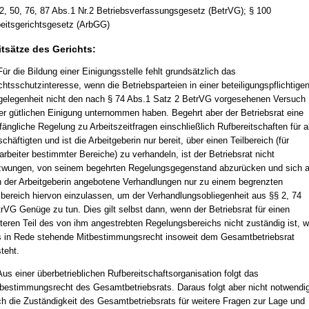
2, 50, 76, 87 Abs.1 Nr.2 Betriebsverfassungsgesetz (BetrVG); § 100
eitsgerichtsgesetz (ArbGG)
itsätze des Gerichts:
Für die Bildung einer Einigungsstelle fehlt grundsätzlich das
htsschutzinteresse, wenn die Betriebsparteien in einer beteiligungspflichtige
elegenheit nicht den nach § 74 Abs.1 Satz 2 BetrVG vorgesehenen Versuch
er gütlichen Einigung unternommen haben. Begehrt aber der Betriebsrat eine
ängliche Regelung zu Arbeitszeitfragen einschließlich Rufbereitschaften für al
chäftigten und ist die Arbeitgeberin nur bereit, über einen Teilbereich (für
arbeiter bestimmter Bereiche) zu verhandeln, ist der Betriebsrat nicht
wungen, von seinem begehrten Regelungsgegenstand abzurücken und sich a
 der Arbeitgeberin angebotene Verhandlungen nur zu einem begrenzten
lbereich hiervon einzulassen, um der Verhandlungsobliegenheit aus §§ 2, 74
rVG Genüge zu tun. Dies gilt selbst dann, wenn der Betriebsrat für einen
teren Teil des von ihm angestrebten Regelungsbereichs nicht zuständig ist, w
 in Rede stehende Mitbestimmungsrecht insoweit dem Gesamtbetriebsrat
teht.
Aus einer überbetrieblichen Rufbereitschaftsorganisation folgt das
bestimmungsrecht des Gesamtbetriebsrats. Daraus folgt aber nicht notwendi
h die Zuständigkeit des Gesamtbetriebsrats für weitere Fragen zur Lage und