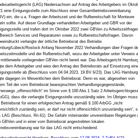
desarbeitsgericht (LAG) Niedersachsen auf Antrag des Arbeitgebers im Okto
1 eine Einigungsstelle zum Abschluss einer Gesamtbetriebsvereinbarung
V) ein, die u.a. Fragen der Arbeitszeit und der Rufbereitschaft für Monteure
eln sollte. Auf dieser Grundlage verhandelten Arbeitgeber und GBR vor der
igungsstelle und trafen dort im Oktober 2022 zwei GBVen zu Arbeitszeitfrage
Bereich Services und Reparaturen sowie zu Rufbereitschaftsfragen. Davon
eeindruckt verlangte der örtliche Betriebsrat des Betriebs
burg/Lübeck/Rostock Anfang November 2022 Verhandlungen über Fragen de
eitszeitmodelle und der Rufbereitschaft, wozu der Arbeitgeber unter Verweis a
 mittlerweile vorliegenden GBVen nicht bereit war. Das Arbeitsgericht Hambur
gte dem Arbeitgeber und wies den Antrag des Betriebsrats auf Einsetzung eine
igungsstelle ab (Beschluss vom 04.04.2023, 19 BV 6/23). Das LAG Hamburg
gte dagegen im Wesentlichen dem Betriebsrat. Denn es war, abgesehen von
em Teil der vom Betriebsrat beanspruchten Verhandlungsgegenstände,
neswegs „offensichtlich“ im Sinne von § 100 Abs.1 Satz 2 Arbeitsgerichtsges
bGG), dass die verlangte Einigungsstelle unzuständig wäre. Im Übrigen muss
 Betriebsrat für einen erfolgreichen Antrag gemäß § 100 ArbGG „nicht
ensichtlich zuständig sein, er darf nur nicht offensichtlich unzuständig sein“, s
 LAG (Beschluss, Rn.61). Die Gefahr miteinander unvereinbarer Regelungen 
 GBVen und in einer vom Betriebsrat angestrebten lokalen
riebsvereinbarung war für das LAG nicht entscheidend.
desarbeitsgericht Hamburg, Beschluss vom 17.08.2024, 2 TaBV 4/23