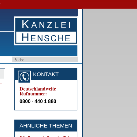
T
KONTAKT
­
Deutschlandweite
Rufnummer:
0800 - 440 1 880
ÄHNLICHE THEMEN