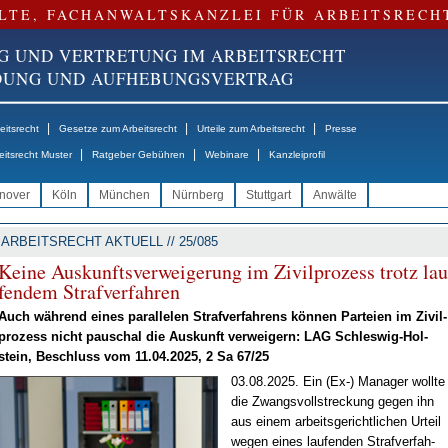
LTE, FACHANWALTSKANZLEI FÜR ARBEITSRECH
G UND VERTRETUNG IM ARBEITSRECHT
NDUNG UND AUFHEBUNGSVERTRAG
|
|
|
itsrecht
Gesetze zum Arbeitsrecht
Urteile zum Arbeitsrecht
Presse
|
|
|
eitsrecht Muster
Ratgeber Gebühren
Webinare
Kanzleiprofil
nover
Köln
München
Nürnberg
Stuttgart
Anwälte
ARBEITSRECHT AKTUELL // 25/085
Kei­ne Aus­kunfts­ver­wei­ge­rung im Zi­vil­pro­zess trotz lau
fen­dem Straf­ver­fah­ren
Auch wäh­rend ei­nes par­al­le­len Straf­ver­fah­rens kön­nen Par­tei­en im Zi­vil­
pro­zess nicht pau­schal die Aus­kunft ver­wei­gern: LAG Schles­wig-Hol­
stein, Be­schluss vom 11.04.2025, 2 Sa 67/25
03.08.2025. Ein (Ex-) Ma­na­ger woll­te
die Zwangs­voll­stre­ckung ge­gen ihn
aus ei­nem ar­beits­ge­richt­li­chen Ur­teil
we­gen ei­nes lau­fen­den Straf­ver­fah­