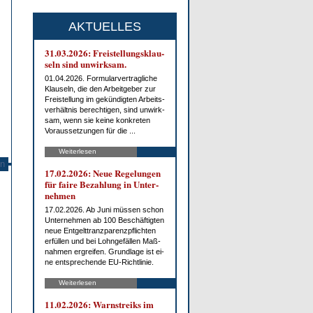
AKTUELLES
31.03.2026: Frei­stel­lungs­klau­
seln sind un­wirk­sam.
01.04.2026. For­mu­lar­ver­trag­li­che
Klau­seln, die den Ar­beit­ge­ber zur
Frei­stel­lung im ge­kün­dig­ten Ar­beits­
ver­hält­nis be­rech­ti­gen, sind un­wirk­
sam, wenn sie kei­ne kon­kre­ten
Vor­aus­set­zun­gen für die ...
Weiterlesen
n
17.02.2026: Neue Re­ge­lun­gen
für fai­re Be­zah­lung in Un­ter­
neh­men
17.02.2026. Ab Ju­ni müs­sen schon
Un­ter­neh­men ab 100 Be­schäf­tig­ten
neue Ent­gelt­tranz­pa­renz­pflich­ten
er­fül­len und bei Lohn­ge­fäl­len Maß­
nah­men er­grei­fen. Grund­la­ge ist ei­
ne ent­spre­chen­de EU-Richt­li­nie.
Weiterlesen
11.02.2026: Warn­streiks im