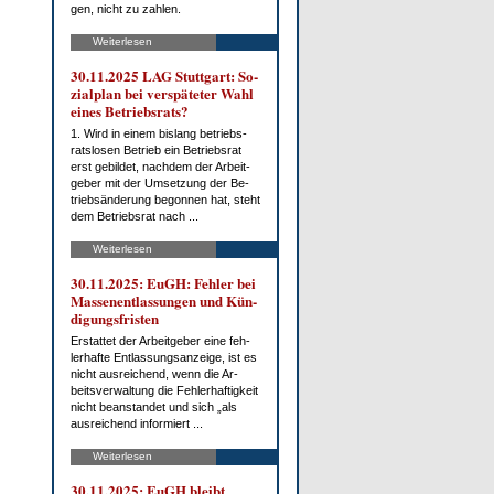
gen, nicht zu zah­len.
Weiterlesen
30.11.2025 LAG Stutt­gart: So­
zi­al­plan bei ver­spä­te­ter Wahl
ei­nes Be­triebs­rats?
1. Wird in ei­nem bis­lang be­triebs­
rats­lo­sen Be­trieb ein Be­triebs­rat
erst ge­bil­det, nach­dem der Ar­beit­
ge­ber mit der Um­set­zung der Be­
trieb­s­än­de­rung be­gon­nen hat, steht
dem Be­triebs­rat nach ...
Weiterlesen
30.11.2025: EuGH: Feh­ler bei
Mas­sen­ent­las­sun­gen und Kün­
di­gungs­fris­ten
Er­stat­tet der Ar­beit­ge­ber ei­ne feh­
ler­haf­te Ent­las­sungs­an­zei­ge, ist es
nicht aus­rei­chend, wenn die Ar­
beits­ver­wal­tung die Feh­ler­haf­tig­keit
nicht be­an­stan­det und sich „als
aus­rei­chend in­for­miert ...
Weiterlesen
30.11.2025: EuGH bleibt