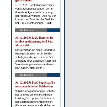
giert wer­den
13.01.2026. Feh­ler­haf­te An­zei­gen
von Mas­sen­ent­las­sun­gen ver­hin­
dern die Auf­ga­ben­wahr­neh­mung
der Ar­beits­ver­wal­tung. Dies hat vor
kur­zem der Eu­ro­päi­sche Ge­richts­
hof (EuGH) ent­schie­den: EuGH, ...
Weiterlesen
31.12.2025: LAG Hamm: Be­
triebs­ver­ein­ba­rung und So­zi­
al­aus­wahl
Die Ver­ein­ba­rung ei­nes Son­der­kün­
di­gungs­schut­zes nur für die Be­
schäf­tig­ten, die sich mit ei­ner Ver­
än­de­rung ih­rer ar­beits­ver­trag­li­chen
Ver­ein­ba­run­gen ein­ver­stan­den er­
klärt ha­ben, steht ei­ner ...
Weiterlesen
31.12.2025: BAG be­grenzt Bo­
nus­an­sprü­che bei Fehl­zei­ten
Va­ria­ble er­folgs­ab­hän­gi­ge Ge­halts­
be­stand­tei­le oh­ne un­mit­tel­ba­ren
Leis­tungs­be­zug sind für Zei­ten ei­
ner El­tern­zeit­zeit im All­ge­mei­nen,
d.h. oh­ne be­son­de­re Ver­ein­ba­run­