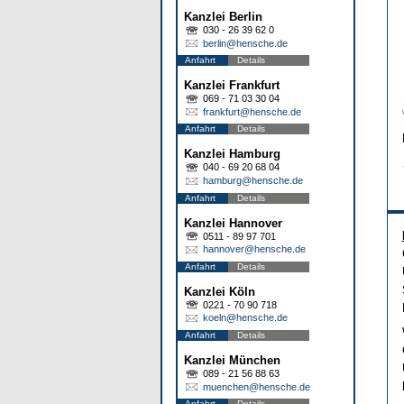
Kanzlei Berlin
030 - 26 39 62 0
berlin@hensche.de
Anfahrt
Details
Kanzlei Frankfurt
069 - 71 03 30 04
frankfurt@hensche.de
Anfahrt
Details
Kanzlei Hamburg
040 - 69 20 68 04
hamburg@hensche.de
Anfahrt
Details
Kanzlei Hannover
0511 - 89 97 701
hannover@hensche.de
Anfahrt
Details
Kanzlei Köln
0221 - 70 90 718
koeln@hensche.de
Anfahrt
Details
Kanzlei München
089 - 21 56 88 63
muenchen@hensche.de
Anfahrt
Details