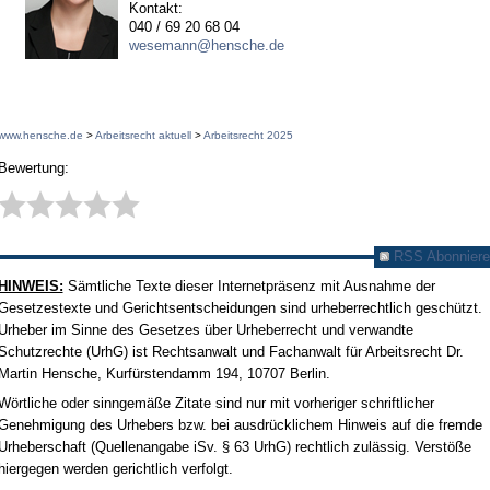
Kontakt:
040 / 69 20 68 04
wesemann@hensche.de
www.hensche.de
>
Arbeitsrecht aktuell
>
Arbeitsrecht 2025
Bewertung:
RSS Abonniere
HINWEIS:
Sämtliche Texte dieser Internetpräsenz mit Ausnahme der
Gesetzestexte und Gerichtsentscheidungen sind urheberrechtlich geschützt.
Urheber im Sinne des Gesetzes über Urheberrecht und verwandte
Schutzrechte (UrhG) ist Rechtsanwalt und Fachanwalt für Arbeitsrecht Dr.
Martin Hensche, Kurfürstendamm 194, 10707 Berlin.
Wörtliche oder sinngemäße Zitate sind nur mit vorheriger schriftlicher
Genehmigung des Urhebers bzw. bei ausdrücklichem Hinweis auf die fremde
Urheberschaft (Quellenangabe iSv. § 63 UrhG) rechtlich zulässig. Verstöße
hiergegen werden gerichtlich verfolgt.