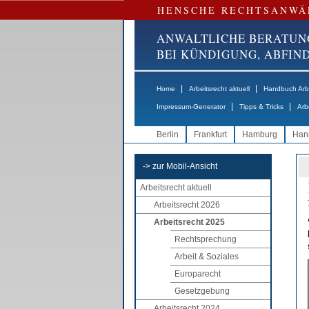
HENSCHE RECHTSANWÄ
ANWALTLICHE BERATUN
BEI KÜNDIGUNG, ABFI
|
|
Home
Arbeitsrecht aktuell
Handbuch Arbe
|
|
Impressum-Generator
Tipps & Tricks
Arb
Berlin
Frankfurt
Hamburg
Han
-> zur Mobil-Ansicht
Arbeitsrecht aktuell
Arbeitsrecht 2026
Arbeitsrecht 2025
Rechtsprechung
Arbeit & Soziales
Europarecht
Gesetzgebung
Arbeitsrecht 2024