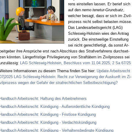
rens ein­stel­len las­sen. Er be­rief sich
auf den
ne­mo ten­etur-Grund­satz
,
wel­cher be­sagt, dass er sich im Zi­vil­
pro­zess nicht selbst be­las­ten müs­se.
Das Lan­des­ar­beits­ge­richt (LAG)
Schles­wig-Hol­stein wies den An­trag
zu­rück. Die einst­wei­li­ge Ein­stel­lung
sei nicht ge­recht­fer­tigt, da sonst Ar­
beit­ge­ber ih­re An­sprü­che erst nach Ab­schluss des Straf­ver­fah­rens durch­set­
zen könn­ten. Län­ger­fris­ti­ge Pri­vi­le­gie­rung von Straf­tä­tern im Zi­vil­pro­zess sei
un­zu­läs­sig:
LAG Schles­wig-Hol­stein, Be­schluss vom 11.04.2025, 2 Sa 67/25
Wei­te­re In­for­ma­tio­nen zu die­sem The­ma fin­den Sie hier:
Up­date Ar­beits­recht
07|2025 LAG Schles­wig-Hol­stein: Recht zur Ver­wei­ge­rung der Aus­kunft im Zi­
vil­pro­zess we­gen der Ge­fahr der straf­recht­li­chen Selbst­be­zich­ti­gung?
Hand­buch Ar­beits­recht: Haf­tung des Ar­beit­neh­mers
Hand­buch Ar­beits­recht: Kün­di­gung - Au­ßer­or­dent­li­che Kün­di­gung
Hand­buch Ar­beits­recht: Kün­di­gung - Frist­lo­se Kün­di­gung
Hand­buch Ar­beits­recht: Kün­di­gung - Ver­dachts­kün­di­gung
Hand­buch Ar­beits­recht: Kün­di­gung - Ver­hal­tens­be­ding­te Kün­di­gung