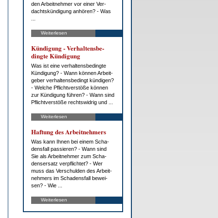
den Ar­beit­neh­mer vor ei­ner Ver­
dachts­kün­di­gung an­hö­ren? - Was
...
Weiterlesen
Kün­di­gung - Ver­hal­tens­be­
ding­te Kün­di­gung
Was ist ei­ne ver­hal­tens­be­ding­te
Kün­di­gung? - Wann kön­nen Ar­beit­
ge­ber ver­hal­tens­be­dingt kün­di­gen?
- Wel­che Pflicht­ver­stö­ße kön­nen
zur Kün­di­gung füh­ren? - Wann sind
Pflicht­ver­stö­ße rechts­wid­rig und ...
Weiterlesen
Haf­tung des Ar­beit­neh­mers
Was kann Ih­nen bei ei­nem Scha­
dens­fall pas­sie­ren? - Wann sind
Sie als Ar­beit­neh­mer zum Scha­
dens­er­satz ver­pflich­tet? - Wer
muss das Ver­schul­den des Ar­beit­
neh­mers im Scha­dens­fall be­wei­
sen? - Wie ...
Weiterlesen