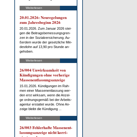
Weiterlesen
20.01.2026: Neu­re­ge­lun­gen
zum Jah­res­be­ginn 2026
20.01.2026. Zum Ja­nu­ar 2026 stei­
gen die Bei­trags­be­mes­sungs­gren­
zen in der So­zi­al­ver­si­che­rung. Au­
ßer­dem wur­de der ge­setz­li­che Min­
dest­lohn auf 13,90 pro St­un­de an­
ge­ho­ben.
Weiterlesen
26/004 Un­wirk­sam­keit von
Kün­di­gun­gen oh­ne vor­he­ri­ge
Mas­sen­ent­las­sungs­an­zei­ge
15.01.2026. Kün­di­gun­gen im Rah­
men ei­ner Mas­sen­ent­las­sung wer­
den erst wirk­sam, wenn die An­zei­
ge ord­nungs­ge­mäß bei der Ar­beits­
agen­tur er­stat­tet wur­de. Oh­ne An­
zei­ge bleibt die Kün­di­gung ...
Weiterlesen
26/003 Feh­ler­haf­te Mas­sen­ent­
las­sungs­an­zei­ge nicht kor­ri­