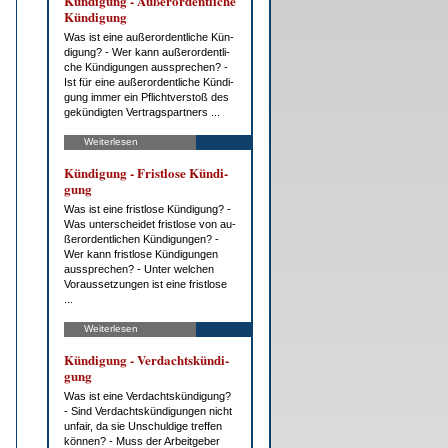
Kün­di­gung - Au­ßer­or­dent­li­che
Kün­di­gung
Was ist ei­ne au­ßer­or­dent­li­che Kün­
di­gung? - Wer kann au­ßer­or­dent­li­
che Kün­di­gun­gen aus­spre­chen? -
Ist für ei­ne au­ßer­or­dent­li­che Kün­di­
gung im­mer ein Pflicht­ver­stoß des
ge­kün­dig­ten Ver­trags­part­ners ...
Weiterlesen
Kün­di­gung - Frist­lo­se Kün­di­
gung
Was ist ei­ne frist­lo­se Kün­di­gung? -
Was un­ter­schei­det frist­lo­se von au­
ßer­or­dent­li­chen Kün­di­gun­gen? -
Wer kann frist­lo­se Kün­di­gun­gen
aus­spre­chen? - Un­ter wel­chen
Vor­aus­set­zun­gen ist ei­ne frist­lo­se
...
Weiterlesen
Kün­di­gung - Ver­dachts­kün­di­
gung
Was ist ei­ne Ver­dachts­kün­di­gung?
- Sind Ver­dachts­kün­di­gun­gen nicht
un­fair, da sie Un­schul­di­ge tref­fen
kön­nen? - Muss der Ar­beit­ge­ber