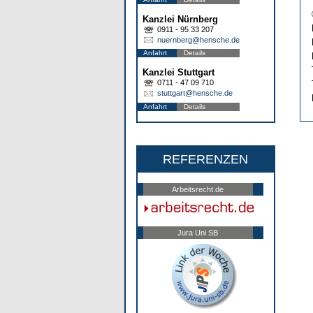
Kanzlei Nürnberg
0911 - 95 33 207
nuernberg@hensche.de
Anfahrt
Details
Kanzlei Stuttgart
0711 - 47 09 710
stuttgart@hensche.de
Anfahrt
Details
REFERENZEN
Arbeitsrecht.de
Jura Uni SB