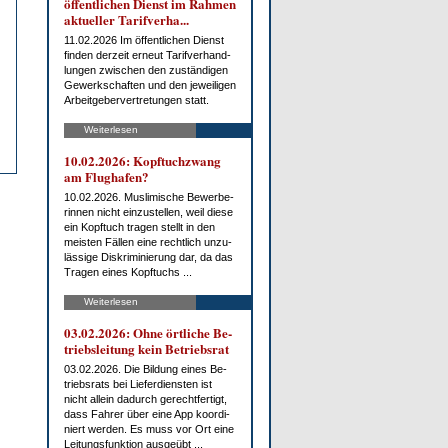
öf­fent­li­chen Dienst im Rah­men
ak­tu­el­ler Ta­rif­ver­ha...
11.02.2026 Im öf­fent­li­chen Dienst
fin­den der­zeit er­neut Ta­rif­ver­hand­
lun­gen zwi­schen den zu­stän­di­gen
Ge­werk­schaf­ten und den je­wei­li­gen
Ar­beit­ge­ber­ver­tre­tun­gen statt.
Weiterlesen
10.02.2026: Kopf­tuch­zwang
am Flug­ha­fen?
10.02.2026. Mus­li­mi­sche Be­wer­be­
rin­nen nicht ein­zu­stel­len, weil die­se
ein Kopf­tuch tra­gen stellt in den
meis­ten Fäl­len ei­ne recht­lich un­zu­
läs­si­ge Dis­kri­mi­nie­rung dar, da das
Tra­gen ei­nes Kopf­tuchs ...
Weiterlesen
03.02.2026: Oh­ne ört­li­che Be­
triebs­lei­tung kein Be­triebs­rat
03.02.2026. Die Bil­dung ei­nes Be­
triebs­rats bei Lie­fer­diens­ten ist
nicht al­lein da­durch ge­recht­fer­tigt,
dass Fah­rer über ei­ne App ko­or­di­
niert wer­den. Es muss vor Ort ei­ne
Lei­tungs­funk­ti­on aus­ge­übt ...