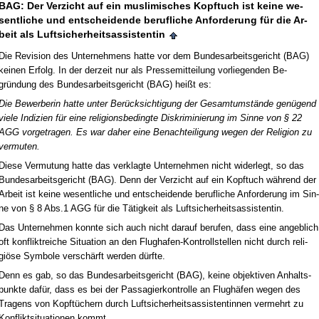
BAG: Der Ver­zicht auf ein mus­li­mi­sches Kopf­tuch ist kei­ne we­
sent­li­che und ent­schei­den­de be­ruf­li­che An­for­de­rung für die Ar­
beit als Luft­si­cher­heits­as­sis­ten­tin
Die Re­vi­si­on des Un­ter­neh­mens hat­te vor dem Bun­des­ar­beits­ge­richt (BAG)
kei­nen Er­folg. In der der­zeit nur als Pres­se­mit­tei­lung vor­lie­gen­den Be­
gründung des Bun­des­ar­beits­ge­richt (BAG) heißt es:
Die Be­wer­be­rin hat­te un­ter Berück­sich­ti­gung der Ge­samt­umstände genügend
vie­le In­di­zi­en für ei­ne re­li­gi­ons­be­ding­te Dis­kri­mi­nie­rung im Sin­ne von § 22
AGG vor­ge­tra­gen. Es war da­her ei­ne Be­nach­tei­li­gung we­gen der Re­li­gi­on zu
ver­mu­ten.
Die­se Ver­mu­tung hat­te das ver­klag­te Un­ter­neh­men nicht wi­der­legt, so das
Bun­des­ar­beits­ge­richt (BAG). Denn der Ver­zicht auf ein Kopf­tuch während der
Ar­beit ist kei­ne we­sent­li­che und ent­schei­den­de be­ruf­li­che An­for­de­rung im Sin­
ne von § 8 Abs.1 AGG für die Tätig­keit als Luft­si­cher­heits­as­sis­ten­tin.
Das Un­ter­neh­men konn­te sich auch nicht dar­auf be­ru­fen, dass ei­ne an­geb­lich
oft kon­flikt­rei­che Si­tua­ti­on an den Flug­ha­fen-Kon­troll­stel­len nicht durch re­li­
giöse Sym­bo­le verschärft wer­den dürf­te.
Denn es gab, so das Bun­des­ar­beits­ge­richt (BAG), kei­ne ob­jek­ti­ven An­halts­
punk­te dafür, dass es bei der Pas­sa­gier­kon­trol­le an Flughäfen we­gen des
Tra­gens von Kopftüchern durch Luft­si­cher­heits­as­sis­ten­tin­nen ver­mehrt zu
Kon­flikt­si­tua­tio­nen kommt.