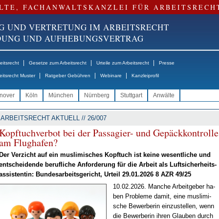
LTE, FACHANWALTSKANZLEI FÜR ARBEITSRECH
G UND VERTRETUNG IM ARBEITSRECHT
NDUNG UND AUFHEBUNGSVERTRAG
|
|
|
itsrecht
Gesetze zum Arbeitsrecht
Urteile zum Arbeitsrecht
Presse
|
|
|
eitsrecht Muster
Ratgeber Gebühren
Webinare
Kanzleiprofil
nover
Köln
München
Nürnberg
Stuttgart
Anwälte
ARBEITSRECHT AKTUELL // 26/007
Kopf­tuch­ver­bot bei der Pas­sa­gier- und Ge­päck­kon­trol­le
am Flug­ha­fen?
Der Ver­zicht auf ein mus­li­mi­sches Kopf­tuch ist kei­ne we­sent­li­che und
ent­schei­den­de be­ruf­li­che An­for­de­rung für die Ar­beit als Luft­si­cher­heits­
as­sis­ten­tin: Bun­des­ar­beits­ge­richt, Ur­teil 29.01.2026 8 AZR 49/25
10.02.2026. Man­che Ar­beit­ge­ber ha­
ben Pro­ble­me da­mit, ei­ne mus­li­mi­
sche Be­wer­be­rin ein­zu­stel­len, wenn
die Be­wer­be­rin ih­ren Glau­ben durch