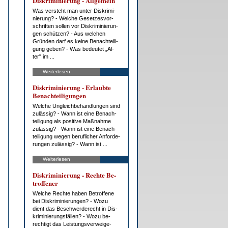
Dis­kri­mi­nie­rung - All­ge­mein
Was ver­steht man un­ter Dis­kri­mi­
nie­rung? - Wel­che Ge­set­zes­vor­
schrif­ten sol­len vor Dis­kri­mi­nie­run­
gen schüt­zen? - Aus wel­chen
Grün­den darf es kei­ne Be­nach­tei­li­
gung ge­ben? - Was be­deu­tet „Al­
ter" im ...
Weiterlesen
Dis­kri­mi­nie­rung - Er­laub­te
Be­nach­tei­li­gun­gen
Wel­che Un­gleich­be­hand­lun­gen sind
zu­läs­sig? - Wann ist ei­ne Be­nach­
tei­li­gung als po­si­ti­ve Maß­nah­me
zu­läs­sig? - Wann ist ei­ne Be­nach­
tei­li­gung we­gen be­ruf­li­cher An­for­de­
run­gen zu­läs­sig? - Wann ist ...
Weiterlesen
Dis­kri­mi­nie­rung - Rech­te Be­
trof­fe­ner
Wel­che Rech­te ha­ben Be­trof­fe­ne
bei Dis­kri­mi­nie­run­gen? - Wo­zu
dient das Be­schwer­de­recht in Dis­
kri­mi­nie­rungs­fäl­len? - Wo­zu be­
rech­tigt das Leis­tungs­ver­wei­ge­