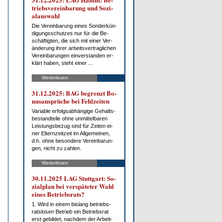
triebs­ver­ein­ba­rung und So­zi­
al­aus­wahl
Die Ver­ein­ba­rung ei­nes Son­der­kün­
di­gungs­schut­zes nur für die Be­
schäf­tig­ten, die sich mit ei­ner Ver­
än­de­rung ih­rer ar­beits­ver­trag­li­chen
Ver­ein­ba­run­gen ein­ver­stan­den er­
klärt ha­ben, steht ei­ner ...
Weiterlesen
31.12.2025: BAG be­grenzt Bo­
nus­an­sprü­che bei Fehl­zei­ten
Va­ria­ble er­folgs­ab­hän­gi­ge Ge­halts­
be­stand­tei­le oh­ne un­mit­tel­ba­ren
Leis­tungs­be­zug sind für Zei­ten ei­
ner El­tern­zeit­zeit im All­ge­mei­nen,
d.h. oh­ne be­son­de­re Ver­ein­ba­run­
gen, nicht zu zah­len.
Weiterlesen
30.11.2025 LAG Stutt­gart: So­
zi­al­plan bei ver­spä­te­ter Wahl
ei­nes Be­triebs­rats?
1. Wird in ei­nem bis­lang be­triebs­
rats­lo­sen Be­trieb ein Be­triebs­rat
erst ge­bil­det, nach­dem der Ar­beit­