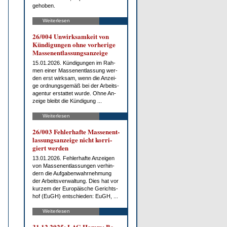
ge­ho­ben.
Weiterlesen
26/004 Un­wirk­sam­keit von
Kün­di­gun­gen oh­ne vor­he­ri­ge
Mas­sen­ent­las­sungs­an­zei­ge
15.01.2026. Kün­di­gun­gen im Rah­
men ei­ner Mas­sen­ent­las­sung wer­
den erst wirk­sam, wenn die An­zei­
ge ord­nungs­ge­mäß bei der Ar­beits­
agen­tur er­stat­tet wur­de. Oh­ne An­
zei­ge bleibt die Kün­di­gung ...
Weiterlesen
26/003 Feh­ler­haf­te Mas­sen­ent­
las­sungs­an­zei­ge nicht kor­ri­
giert wer­den
13.01.2026. Feh­ler­haf­te An­zei­gen
von Mas­sen­ent­las­sun­gen ver­hin­
dern die Auf­ga­ben­wahr­neh­mung
der Ar­beits­ver­wal­tung. Dies hat vor
kur­zem der Eu­ro­päi­sche Ge­richts­
hof (EuGH) ent­schie­den: EuGH, ...
Weiterlesen
31.12.2025: LAG Hamm: Be­