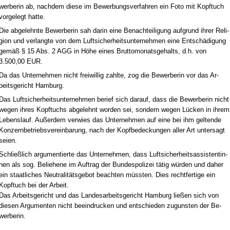
wer­be­rin ab, nach­dem die­se im Be­wer­bungs­ver­fah­ren ein Fo­to mit Kopf­tuch
vor­ge­legt hat­te.
Die ab­ge­lehn­te Be­wer­be­rin sah dar­in ei­ne Be­nach­tei­li­gung auf­grund ih­rer Re­li­
gi­on und ver­lang­te von dem Luft­si­cher­heits­un­ter­neh­men ei­ne Entschädi­gung
gemäß § 15 Abs. 2 AGG in Höhe ei­nes Brut­to­mo­nats­ge­halts, d.h. von
3.500,00 EUR.
Da das Un­ter­neh­men nicht frei­wil­lig zahl­te, zog die Be­wer­be­rin vor das Ar­
beits­ge­richt Ham­burg.
Das Luft­si­cher­heits­un­ter­neh­men be­rief sich dar­auf, dass die Be­wer­be­rin nicht
we­gen ih­res Kopf­tuchs ab­ge­lehnt wor­den sei, son­dern we­gen Lücken in ih­rem
Le­bens­lauf. Außer­dem ver­wies das Un­ter­neh­men auf ei­ne bei ihm gel­ten­de
Kon­zern­be­triebs­ver­ein­ba­rung, nach der Kopf­be­de­ckun­gen al­ler Art un­ter­sagt
sei­en.
Sch­ließlich ar­gu­men­tier­te das Un­ter­neh­men, dass Luft­si­cher­heits­as­sis­ten­tin­
nen als sog. Be­lie­he­ne im Auf­trag der Bun­des­po­li­zei tätig würden und da­her
ein staat­li­ches Neu­tra­litäts­ge­bot be­ach­ten müss­ten. Dies recht­fer­ti­ge ein
Kopf­tuch bei der Ar­beit.
Das Ar­beits­ge­richt und das Lan­des­ar­beits­ge­richt Ham­burg ließen sich von
die­sen Ar­gu­men­ten nicht be­ein­dru­cken und ent­schie­den zu­guns­ten der Be­
wer­be­rin.