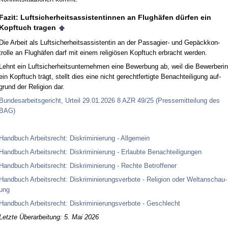
Fa­zit: Luft­si­cher­heits­as­sis­ten­tin­nen an Flughäfen dürfen ein
Kopf­tuch tra­gen
Die Ar­beit als Luft­si­cher­heits­as­sis­ten­tin an der Pas­sa­gier- und Gepäck­kon­
trol­le an Flughäfen darf mit ei­nem re­li­giösen Kopf­tuch er­bracht wer­den.
Lehnt ein Luft­si­cher­heits­un­ter­neh­men ei­ne Be­wer­bung ab, weil die Be­wer­be­rin
ein Kopf­tuch trägt, stellt dies ei­ne nicht ge­recht­fer­tig­te Be­nach­tei­li­gung auf­
grund der Re­li­gi­on dar.
Bun­des­ar­beits­ge­richt, Ur­teil 29.01.2026 8 AZR 49/25 (Pres­se­mit­tei­lung des
BAG)
Hand­buch Ar­beits­recht: Dis­kri­mi­nie­rung - All­ge­mein
Hand­buch Ar­beits­recht: Dis­kri­mi­nie­rung - Er­laub­te Be­nach­tei­li­gun­gen
Hand­buch Ar­beits­recht: Dis­kri­mi­nie­rung - Rech­te Be­trof­fe­ner
Hand­buch Ar­beits­recht: Dis­kri­mi­nie­rungs­ver­bo­te - Re­li­gi­on oder Welt­an­schau­
ung
Hand­buch Ar­beits­recht: Dis­kri­mi­nie­rungs­ver­bo­te - Ge­schlecht
Letzte Überarbeitung: 5. Mai 2026