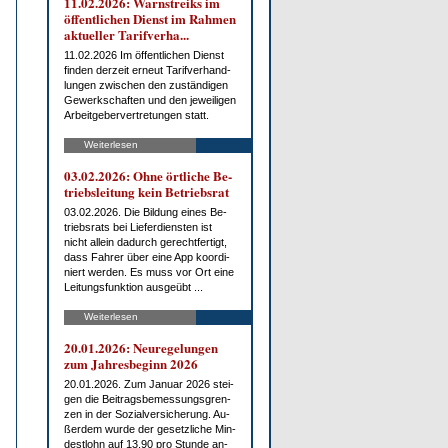
11.02.2026: Warn­streiks im
öf­fent­li­chen Dienst im Rah­men
ak­tu­el­ler Ta­rif­ver­ha...
11.02.2026 Im öf­fent­li­chen Dienst
fin­den der­zeit er­neut Ta­rif­ver­hand­
lun­gen zwi­schen den zu­stän­di­gen
Ge­werk­schaf­ten und den je­wei­li­gen
Ar­beit­ge­ber­ver­tre­tun­gen statt.
Weiterlesen
03.02.2026: Oh­ne ört­li­che Be­
triebs­lei­tung kein Be­triebs­rat
03.02.2026. Die Bil­dung ei­nes Be­
triebs­rats bei Lie­fer­diens­ten ist
nicht al­lein da­durch ge­recht­fer­tigt,
dass Fah­rer über ei­ne App ko­or­di­
niert wer­den. Es muss vor Ort ei­ne
Lei­tungs­funk­ti­on aus­ge­übt ...
Weiterlesen
20.01.2026: Neu­re­ge­lun­gen
zum Jah­res­be­ginn 2026
20.01.2026. Zum Ja­nu­ar 2026 stei­
gen die Bei­trags­be­mes­sungs­gren­
zen in der So­zi­al­ver­si­che­rung. Au­
ßer­dem wur­de der ge­setz­li­che Min­
dest­lohn auf 13,90 pro St­un­de an­