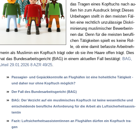
das Tra­gen ei­nes Kopf­tuchs nach au­
ßen hin zum Aus­druck bringt.Die­ses
Un­be­ha­gen stellt in den meis­ten Fäl­
len ei­ne recht­lich un­zu­läs­si­ge Dis­kri­
mi­nie­rung mus­li­mi­scher Be­wer­be­rin­
nen dar. Denn für die meis­ten be­ruf­li­
chen Tä­tig­kei­ten spielt es kei­ne Rol­
le, ob ei­ne da­mit be­fass­te Ar­beit­neh­
me­rin als Mus­li­min ein Kopf­tuch trägt oder ob sie ih­re Haa­re of­fen trägt. Dies
hat das Bun­des­ar­beits­ge­richt (BAG) in ei­nem ak­tu­el­len Fall be­stä­tigt:
BAG,
Ur­teil 29.01.2026 8 AZR 49/25
.
Pas­sa­gier- und Gepäck­kon­trol­le an Flughäfen ist ei­ne ho­heit­li­che Tätig­keit -
und da­her nur oh­ne Kopf­tuch möglich?
Der Fall des Bun­des­ar­beits­ge­richt (BAG)
BAG: Der Ver­zicht auf ein mus­li­mi­sches Kopf­tuch ist kei­ne we­sent­li­che und
ent­schei­den­de be­ruf­li­che An­for­de­rung für die Ar­beit als Luft­si­cher­heits­as­sis­
ten­tin
Fa­zit: Luft­si­cher­heits­as­sis­ten­tin­nen an Flughäfen dürfen ein Kopf­tuch tra­
gen