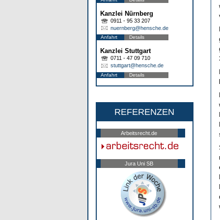
Kanzlei Nürnberg
0911 - 95 33 207
nuernberg@hensche.de
Anfahrt
Details
Kanzlei Stuttgart
0711 - 47 09 710
stuttgart@hensche.de
Anfahrt
Details
REFERENZEN
Arbeitsrecht.de
Jura Uni SB