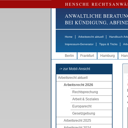
HENSCHE RECHTSANWÄ
ANWALTLICHE BERATUN
BEI KÜNDIGUNG, ABFI
|
|
Home
Arbeitsrecht aktuell
Handbuch Arbe
|
|
Impressum-Generator
Tipps & Tricks
Arb
Berlin
Frankfurt
Hamburg
Han
-> zur Mobil-Ansicht
Arbeitsrecht aktuell
Arbeitsrecht 2026
Rechtsprechung
Arbeit & Soziales
Europarecht
Gesetzgebung
Arbeitsrecht 2025
Arbeitsrecht 2024