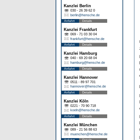
Kanzlei Berlin
030 - 26 39 62 0
berlin@hensche.de
Anfahrt
Details
Kanzlei Frankfurt
069 - 71 03 30 04
frankfurt@hensche.de
Anfahrt
Details
Kanzlei Hamburg
040 - 69 20 68 04
hamburg@hensche.de
Anfahrt
Details
Kanzlei Hannover
0511 - 89 97 701
hannover@hensche.de
Anfahrt
Details
Kanzlei Köln
0221 - 70 90 718
koeln@hensche.de
Anfahrt
Details
Kanzlei München
089 - 21 56 88 63
muenchen@hensche.de
Anfahrt
Details