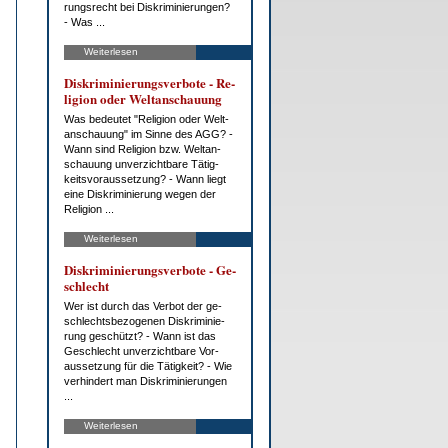
rungs­recht bei Dis­kri­mi­nie­run­gen?
- Was ...
Weiterlesen
Dis­kri­mi­nie­rungs­ver­bo­te - Re­
li­gi­on oder Welt­an­schau­ung
Was be­deu­tet "Re­li­gi­on oder Welt­
an­schau­ung" im Sin­ne des AGG? -
Wann sind Re­li­gi­on bzw. Welt­an­
schau­ung un­ver­zicht­ba­re Tä­tig­
keits­vor­aus­set­zung? - Wann liegt
ei­ne Dis­kri­mi­nie­rung we­gen der
Re­li­gi­on ...
Weiterlesen
Dis­kri­mi­nie­rungs­ver­bo­te - Ge­
schlecht
Wer ist durch das Ver­bot der ge­
schlechts­be­zo­ge­nen Dis­kri­mi­nie­
rung ge­schützt? - Wann ist das
Ge­schlecht un­ver­zicht­ba­re Vor­
aus­set­zung für die Tä­tig­keit? - Wie
ver­hin­dert man Dis­kri­mi­nie­run­gen
...
Weiterlesen