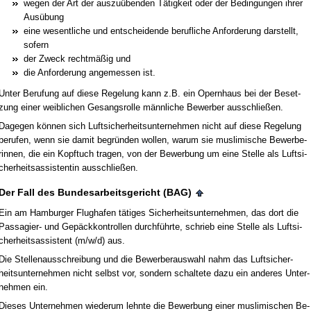
we­gen der Art der aus­zuüben­den Tätig­keit oder der Be­din­gun­gen ih­rer
Ausübung
ei­ne we­sent­li­che und ent­schei­den­de be­ruf­li­che An­for­de­rung dar­stellt,
so­fern
der Zweck rechtmäßig und
die An­for­de­rung an­ge­mes­sen ist.
Un­ter Be­ru­fung auf die­se Re­ge­lung kann z.B. ein Opern­haus bei der Be­set­
zung ei­ner weib­li­chen Ge­sangs­rol­le männ­li­che Be­wer­ber aus­sch­ließen.
Da­ge­gen können sich Luft­si­cher­heits­un­ter­neh­men nicht auf die­se Re­ge­lung
be­ru­fen, wenn sie da­mit be­gründen wol­len, war­um sie mus­li­mi­sche Be­wer­be­
rin­nen, die ein Kopf­tuch tra­gen, von der Be­wer­bung um ei­ne Stel­le als Luft­si­
cher­heits­as­sis­ten­tin aus­sch­ließen.
Der Fall des Bun­des­ar­beits­ge­richt (BAG)
Ein am Ham­bur­ger Flug­ha­fen täti­ges Si­cher­heits­un­ter­neh­men, das dort die
Pas­sa­gier- und Gepäck­kon­trol­len durchführ­te, schrieb ei­ne Stel­le als Luft­si­
cher­heits­as­sis­tent (m/w/d) aus.
Die Stel­len­aus­schrei­bung und die Be­wer­be­r­aus­wahl nahm das Luft­si­cher­
heits­un­ter­neh­men nicht selbst vor, son­dern schal­te­te da­zu ein an­de­res Un­ter­
neh­men ein.
Die­ses Un­ter­neh­men wie­der­um lehn­te die Be­wer­bung ei­ner mus­li­mi­schen Be­