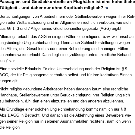
Pas­sa­gier- und Gepäck­kon­trol­le an Flughäfen ist ei­ne ho­heit­li­che
Tätig­keit - und da­her nur oh­ne Kopf­tuch möglich?
Be­nach­tei­li­gun­gen von Ar­beit­neh­mern oder Stel­len­be­wer­bern we­gen ih­rer Re­li­
gi­on oder Welt­an­schau­ung sind im All­ge­mei­nen recht­lich ver­bo­ten, wie sich
aus §§ 1, 3 und 7 All­ge­mei­nes Gleich­be­hand­lungs­ge­setz (AGG) er­gibt.
Al­ler­dings er­laubt das AGG in ei­ni­gen Fällen ei­ne re­li­gi­ons- bzw. welt­an­schau­
ungs­be­ding­te Un­gleich­be­hand­lung. Denn auch Schlech­ter­stel­lun­gen we­gen
des Al­ters, des Ge­schlechts oder ei­ner Be­hin­de­rung sind in ei­ni­gen Fällen
aus­nahms­wei­se er­laubt.Dann liegt ei­ne „zulässi­ge un­ter­schied­li­che Be­hand­
lung" vor.
Ei­ne spe­zi­el­le Er­laub­nis für ei­ne Un­ter­schei­dung nach der Re­li­gi­on ist § 9
AGG, der für Re­li­gi­ons­ge­mein­schaf­ten selbst und für ih­re ka­ri­ta­ti­ven Ein­rich­
tun­gen gilt.
Nicht re­li­giös ge­bun­de­ne Ar­beit­ge­ber ha­ben da­ge­gen kaum ei­ne recht­li­che
Hand­ha­be, Stel­len­be­wer­bern un­ter Berück­sich­ti­gung ih­rer Re­li­gi­on un­gleich
zu be­han­deln, d.h. den ei­nen ein­zu­stel­len und den an­de­ren ab­zu­leh­nen.
Als Grund­la­ge ei­ner sol­chen Un­gleich­be­hand­lung kommt nämlich nur § 8
Abs.1 AGG in Be­tracht. Und da­nach ist die Ab­leh­nung ei­nes Be­wer­bers we­
gen sei­ner Re­li­gi­on nur in sel­te­nen Aus­nah­mefällen rech­tens, nämlich wenn
die Re­li­gi­on