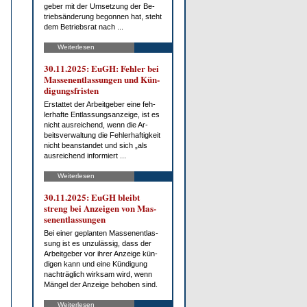
ge­ber mit der Um­set­zung der Be­
trieb­s­än­de­rung be­gon­nen hat, steht
dem Be­triebs­rat nach ...
Weiterlesen
30.11.2025: EuGH: Feh­ler bei
Mas­sen­ent­las­sun­gen und Kün­
di­gungs­fris­ten
Er­stat­tet der Ar­beit­ge­ber ei­ne feh­
ler­haf­te Ent­las­sungs­an­zei­ge, ist es
nicht aus­rei­chend, wenn die Ar­
beits­ver­wal­tung die Feh­ler­haf­tig­keit
nicht be­an­stan­det und sich „als
aus­rei­chend in­for­miert ...
Weiterlesen
30.11.2025: EuGH bleibt
streng bei An­zei­gen von Mas­
sen­ent­las­sun­gen
Bei ei­ner ge­plan­ten Mas­sen­ent­las­
sung ist es un­zu­läs­sig, dass der
Ar­beit­ge­ber vor ih­rer An­zei­ge kün­
di­gen kann und ei­ne Kün­di­gung
nach­träg­lich wirk­sam wird, wenn
Män­gel der An­zei­ge be­ho­ben sind.
Weiterlesen