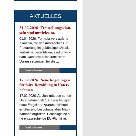
AKTUELLES
31.03.2026: Frei­stel­lungs­klau­
seln sind un­wirk­sam.
01.04.2026. For­mu­lar­ver­trag­li­che
Klau­seln, die den Ar­beit­ge­ber zur
Frei­stel­lung im ge­kün­dig­ten Ar­beits­
ver­hält­nis be­rech­ti­gen, sind un­wirk­
sam, wenn sie kei­ne kon­kre­ten
Vor­aus­set­zun­gen für die ...
Weiterlesen
17.02.2026: Neue Re­ge­lun­gen
für fai­re Be­zah­lung in Un­ter­
neh­men
17.02.2026. Ab Ju­ni müs­sen schon
Un­ter­neh­men ab 100 Be­schäf­tig­ten
neue Ent­gelt­tranz­pa­renz­pflich­ten
er­fül­len und bei Lohn­ge­fäl­len Maß­
nah­men er­grei­fen. Grund­la­ge ist ei­
ne ent­spre­chen­de EU-Richt­li­nie.
Weiterlesen