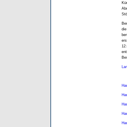
Kün
Abm
Stö
Bem
die
ber
ers
12.
ent
Bes
Lan
Han
Han
Han
Han
Han