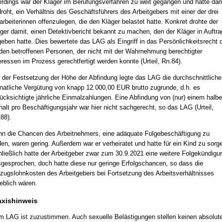
erdings war der Kläger im Berufungsverfahren zu weit gegangen und hatte dam
roht, ein Verhältnis des Geschäftsführers des Arbeitgebers mit einer der drei
arbeiterinnen offenzulegen, die den Kläger belastet hatte. Konkret drohte der
ger damit, einen Detektivbericht bekannt zu machen, den der Kläger in Auftra
eben hatte. Dies bewertete das LAG als Eingriff in das Persönlichkeitsrecht 
den betroffenen Personen, der nicht mit der Wahrnehmung berechtigter
eressen im Prozess gerechtfertigt werden konnte (Urteil, Rn.84).
 der Festsetzung der Höhe der Abfindung legte das LAG die durchschnittliche
atliche Vergütung von knapp 12.000,00 EUR brutto zugrunde, d.h. es
ücksichtigte jährliche Einmalzahlungen. Eine Abfindung von (nur) einem halb
alt pro Beschäftigungsjahr war hier nicht sachgerecht, so das LAG (Urteil,
88).
n die Chancen des Arbeitnehmers, eine adäquate Folgebeschäftigung zu
den, waren gering. Außerdem war er verheiratet und hatte für ein Kind zu sorg
ließlich hatte der Arbeitgeber zwar zum 30.9.2021 eine weitere Folgekündigu
gesprochen, doch hatte diese nur geringe Erfolgschancen, so dass die
zugslohnkosten des Arbeitgebers bei Fortsetzung des Arbeitsverhältnisses
eblich wären.
axishinweis
 LAG ist zuzustimmen. Auch sexuelle Belästigungen stellen keinen absolut