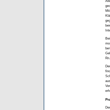
All
ged
Mit
Klä
geg
bei
Int
Bei
mon
ber
Geh
Rn.
Den
fin
Sch
aus
Ver
erh
Pr
Dem