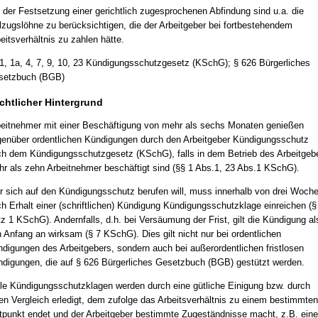
 der Festsetzung einer gerichtlich zugesprochenen Abfindung sind u.a. die
lzugslöhne zu berücksichtigen, die der Arbeitgeber bei fortbestehendem
eitsverhältnis zu zahlen hätte.
1, 1a, 4, 7, 9, 10, 23 Kündigungsschutzgesetz (KSchG); § 626 Bürgerliches
setzbuch (BGB)
chtlicher Hintergrund
eitnehmer mit einer Beschäftigung von mehr als sechs Monaten genießen
enüber ordentlichen Kündigungen durch den Arbeitgeber Kündigungsschutz
h dem Kündigungsschutzgesetz (KSchG), falls in dem Betrieb des Arbeitgeb
r als zehn Arbeitnehmer beschäftigt sind (§§ 1 Abs.1, 23 Abs.1 KSchG).
 sich auf den Kündigungsschutz berufen will, muss innerhalb von drei Woch
h Erhalt einer (schriftlichen) Kündigung Kündigungsschutzklage einreichen (§
z 1 KSchG). Andernfalls, d.h. bei Versäumung der Frist, gilt die Kündigung al
 Anfang an wirksam (§ 7 KSchG). Dies gilt nicht nur bei ordentlichen
digungen des Arbeitgebers, sondern auch bei außerordentlichen fristlosen
digungen, die auf § 626 Bürgerliches Gesetzbuch (BGB) gestützt werden.
le Kündigungsschutzklagen werden durch eine gütliche Einigung bzw. durch
en Vergleich erledigt, dem zufolge das Arbeitsverhältnis zu einem bestimmten
tpunkt endet und der Arbeitgeber bestimmte Zugeständnisse macht, z.B. eine