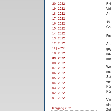
20 | 2022
Bei
19 | 2022
Vol
18 | 2022
Arb
17 | 2022
§§ 
16 | 2022
Ge
15 | 2022
14 | 2022
Re
13 | 2022
12 | 2022
Arb
11 | 2022
geg
10 | 2022
nac
09 | 2022
meh
08 | 2022
Wer
07 | 2022
nac
06 | 2022
Sat
05 | 2022
von
04 | 2022
Kün
03 | 2022
Kün
02 | 2022
01 | 2022
Vie
ein
Jahrgang 2021
Zei