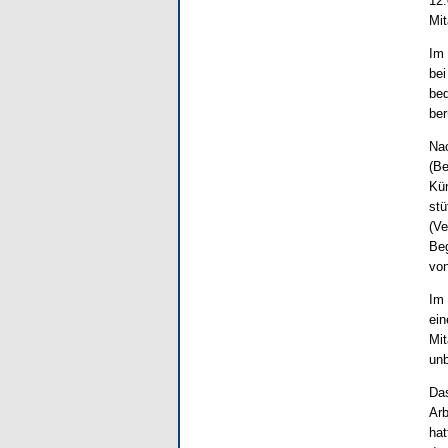
12.
Mit
Im 
bei
bed
ber
Nac
(Be
Kün
stü
(Ve
Beg
von
Im 
ein
Mit
unb
Das
Arb
hat