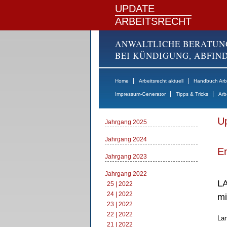
UPDATE
ARBEITSRECHT
ANWALTLICHE BERATUN
BEI KÜNDIGUNG, ABFI
|
|
Home
Arbeitsrecht aktuell
Handbuch Arbe
|
|
Impressum-Generator
Tipps & Tricks
Arb
Up
Jahrgang 2025
Jahrgang 2024
E
Jahrgang 2023
Jahrgang 2022
LA
25 | 2022
24 | 2022
mi
23 | 2022
22 | 2022
Lan
21 | 2022