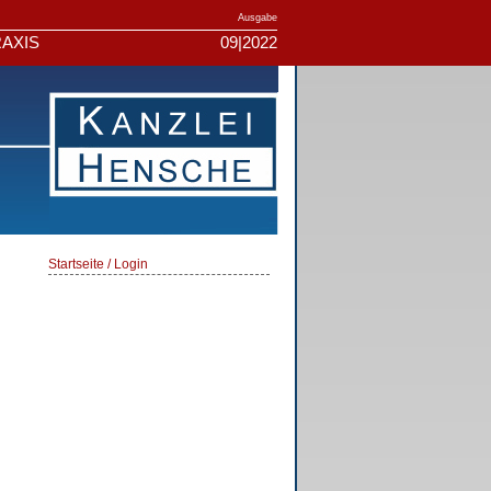
Ausgabe
AXIS
09|2022
Startseite / Login
g