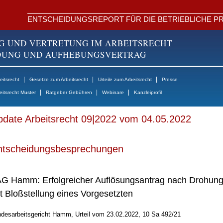
ENTSCHEIDUNGSREPORT FÜR DIE BETRIEBLICHE PR
G UND VERTRETUNG IM ARBEITSRECHT
NDUNG UND AUFHEBUNGSVERTRAG
|
|
|
itsrecht
Gesetze zum Arbeitsrecht
Urteile zum Arbeitsrecht
Presse
|
|
|
eitsrecht Muster
Ratgeber Gebühren
Webinare
Kanzleiprofil
date Arbeitsrecht 09|2022 vom 04.05.2022
ntscheidungsbesprechungen
G Hamm: Erfolgreicher Auflösungsantrag nach Drohun
t Bloßstellung eines Vorgesetzten
desarbeitsgericht Hamm, Urteil vom 23.02.2022, 10 Sa 492/21