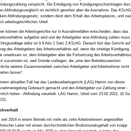
indungszahlung verspricht. Die Erledigung von Kündigungsschutzklagen durc
en Abfindungsvergleich ist rechtlich gesehen aber die Ausnahme. Das KSchG
 kein Abfindungsgesetz, sondern dient dem Erhalt des Arbeitsplatzes, und zwa
ch arbeitsgerichtliches Urteil.
er können die Arbeitsgerichte nur in Ausnahmefällen entscheiden, dass das
eitsverhältnis aufgelöst wird und der Arbeitgeber eine Abfindung zahlen muss
htsgrundlage dafür ist § 9 Abs.1 Satz 2 KSchG. Danach löst das Gericht auf
rag des Arbeitgebers das Arbeitsverhältnis auf, wenn die streitige Kündigung
r unwirksam ist, dem Arbeitgeber aber die Fortsetzung des Arbeitsverhältnis
ht zuzumuten ist, weil Gründe vorliegen, die „eine den Betriebszwecken
nliche weitere Zusammenarbeit zwischen Arbeitgeber und Arbeitnehmer nicht
arten lassen“.
einem aktuellen Fall hat das Landesarbeitsgericht (LAG) Hamm von dieser
nahmeregelung Gebrauch gemacht und den Arbeitgeber zur Zahlung einer -
mlich hohen - Abfindung verurteilt: LAG Hamm, Urteil vom 23.02.2022, 10 Sa
/21.
chverhalt
 seit 2014 in einem Betrieb mit mehr als zehn Arbeitnehmern angestellter
hnischer Leiter mit einem durchschnittlichen Bruttomonatsgehalt von knapp