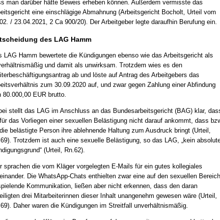
s man darüber hätte Beweis erheben können. Außerdem vermisste das
eitsgericht eine einschlägige Abmahnung (Arbeitsgericht Bocholt, Urteil vom
02. / 23.04.2021, 2 Ca 900/20). Der Arbeitgeber legte daraufhin Berufung ein.
tscheidung des LAG Hamm
 LAG Hamm bewertete die Kündigungen ebenso wie das Arbeitsgericht als
erhältnismäßig und damit als unwirksam. Trotzdem wies es den
terbeschäftigungsantrag ab und löste auf Antrag des Arbeitgebers das
eitsverhältnis zum 30.09.2020 auf, und zwar gegen Zahlung einer Abfindung
 80.000,00 EUR brutto.
ei stellt das LAG im Anschluss an das Bundesarbeitsgericht (BAG) klar, das
für das Vorliegen einer sexuellen Belästigung nicht darauf ankommt, dass bz
die belästigte Person ihre ablehnende Haltung zum Ausdruck bringt (Urteil,
69). Trotzdem ist auch eine sexuelle Belästigung, so das LAG, „kein absolute
digungsgrund“ (Urteil, Rn.62).
r sprachen die vom Kläger vorgelegten E-Mails für ein gutes kollegiales
einander. Die WhatsApp-Chats enthielten zwar eine auf den sexuellen Bereic
pielende Kommunikation, ließen aber nicht erkennen, dass den daran
eiligten drei Mitarbeiterinnen dieser Inhalt unangenehm gewesen wäre (Urteil,
69). Daher waren die Kündigungen im Streitfall unverhältnismäßig.