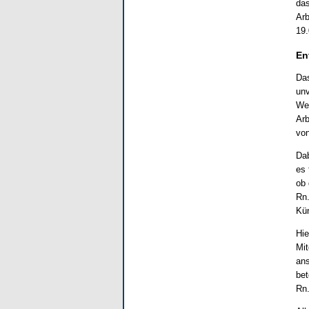
das
Arb
19.
En
Das
unv
Wei
Arb
von
Dab
es 
ob 
Rn.
Kün
Hie
Mit
ans
bet
Rn.