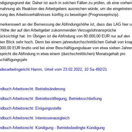
digungsgrund dar. Daher ist auch in solchen Fällen zu prüfen, ob eine vorher
ahnung als Reaktion des Arbeitgebers ausreichen würde, um die eingetreten
rung des Arbeitsverhältnisses künftig zu beseitigen (Prognoseprinzip).
erkenswert an der Bemessung der Abfindungshöhe ist, dass das LAG hier u
 Höhe der auf den Arbeitgeber zukommenden Verzugslohnansprüche
ücksichtigt hat. Im Übrigen ist die Abfindung von 80.000,00 EUR nur auf den
ten Blick sehr hoch. Denn bei einem jahresdurchschnittlichen Gehalt von kna
000,00 EUR brutto und bei einer Beschäftigungsdauer von etwa sieben Jahre
spricht die Abfindung in etwa einem (durchschnittlichen) Monatsgehalt pro
chäftigungsjahr.
desarbeitsgericht Hamm, Urteil vom 23.02.2022, 10 Sa 492/21
dbuch Arbeitsrecht: Betriebsänderung
dbuch Arbeitsrecht: Betriebsstilllegung, Betriebsschließung
dbuch Arbeitsrecht: Einigungsstelle
dbuch Arbeitsrecht: Interessenausgleich
dbuch Arbeitsrecht: Kündigung - Betriebsbedingte Kündigung