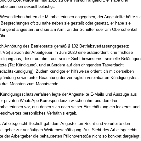
000,00 EUR wurde im Mai 2020 zu dem Vorwurf angehört, er habe drei
arbeiterinnen sexuell belästigt.
Wesentlichen hatten die Mitarbeiterinnen angegeben, der Angestellte hätte si
 Besprechungen oft zu nahe neben sie gestellt oder gesetzt, er habe sie
rängend angestarrt und sie am Arm, an der Schulter oder am Oberschenkel
ührt.
h Anhörung des Betriebsrats gemäß § 102 Betriebsverfassungsgesetz
trVG) sprach der Arbeitgeber im Juni 2020 eine außerordentliche fristlose
digung aus, die er auf die - aus seiner Sicht bewiesene - sexuelle Belästigun
tzte (Tat Kündigung), und außerdem auf den dringenden Tatverdacht
rdachtskündigung). Zudem kündigte er hilfsweise ordentlich mit derselben
ründung sowie unter Beachtung der vertraglich vereinbarten Kündigungsfrist
 drei Monaten zum Monatsende.
Kündigungsschutzverfahren legte der Angestellte E-Mails und Auszüge aus
er privaten WhatsApp-Korrespondenz zwischen ihm und den drei
arbeiterinnen vor, aus denen sich nach seiner Einschätzung ein lockeres und
eschwertes persönliches Verhältnis ergab.
 Arbeitsgericht Bocholt gab dem Angestellten Recht und verurteilte den
eitgeber zur vorläufigen Weiterbeschäftigung. Aus Sicht des Arbeitsgerichts
te der Arbeitgeber die behaupteten Pflichtverstöße nicht so konkret dargelegt,