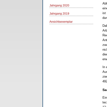
Abf
Jahrgang 2020
ein
ist
Jahrgang 2019
dur
Ansichtsexemplar
Dah
Arb
Rec
Ant
zwa
nic
die
erw
In 
Aus
zie
492
Sa
Ein
tec