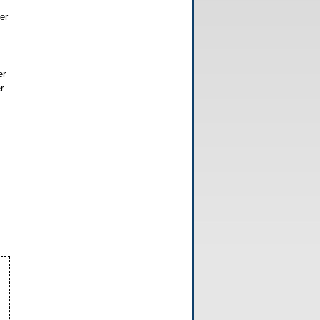
er
er
r