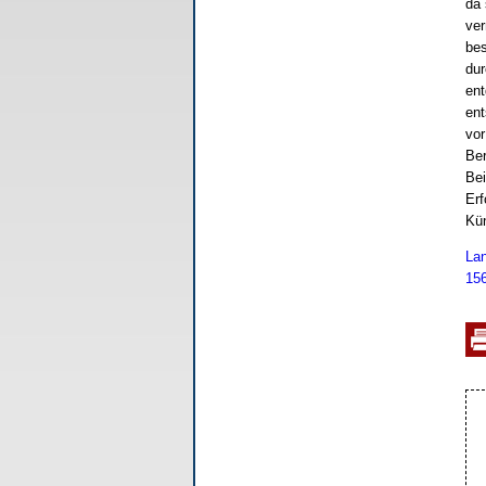
da 
ver
bes
dur
ent
ent
vor
Ber
Bei
Erf
Kü
Lan
156