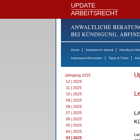
UPDATE
ARBEITSRECHT
ANWALTLICHE BERATUN
BEI KÜNDIGUNG, ABFI
|
|
Home
Arbeitsrecht aktuell
Handbuch Arbe
|
|
Impressum-Generator
Tipps & Tricks
Arb
Up
Jahrgang 2025
12 | 2025
11 | 2025
Le
10 | 2025
09 | 2025
08 | 2025
LA
07 | 2025
06 | 2025
Kü
05 | 2025
04 | 2025
Lan
03 | 2025