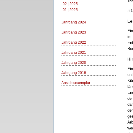
156
02 | 2025
01 | 2025
§ 1
Le
Jahrgang 2024
Ein
Jahrgang 2023
im 
Jahrgang 2022
Ent
Red
Jahrgang 2021
Hi
Jahrgang 2020
Ein
Jahrgang 2019
unt
Kün
Ansichtsexemplar
län
End
den
dar
den
ges
Arb
weg