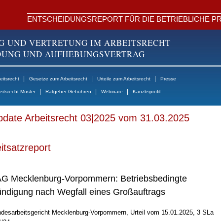
ENTSCHEIDUNGSREPORT FÜR DIE BETRIEBLICHE PR
G UND VERTRETUNG IM ARBEITSRECHT
NDUNG UND AUFHEBUNGSVERTRAG
|
|
|
itsrecht
Gesetze zum Arbeitsrecht
Urteile zum Arbeitsrecht
Presse
|
|
|
eitsrecht Muster
Ratgeber Gebühren
Webinare
Kanzleiprofil
date Arbeitsrecht 03|2025 vom 31.03.2025
itsatzreport
G Mecklenburg-Vorpommern: Betriebsbedingte
ndigung nach Wegfall eines Großauftrags
desarbeitsgericht Mecklenburg-Vorpommern, Urteil vom 15.01.2025, 3 SLa