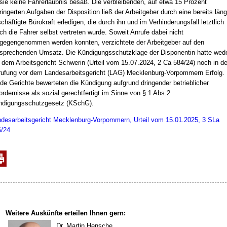
sie keine Fahrerlaubnis besaß. Die verbleibenden, auf etwa 15 Prozent
ringerten Aufgaben der Disposition ließ der Arbeitgeber durch eine bereits läng
chäftigte Bürokraft erledigen, die durch ihn und im Verhinderungsfall letztlich
ch die Fahrer selbst vertreten wurde. Soweit Anrufe dabei nicht
gegengenommen werden konnten, verzichtete der Arbeitgeber auf den
sprechenden Umsatz. Die Kündigungsschutzklage der Disponentin hatte wed
 dem Arbeitsgericht Schwerin (Urteil vom 15.07.2024, 2 Ca 584/24) noch in de
ufung vor dem Landesarbeitsgericht (LAG) Mecklenburg-Vorpommern Erfolg.
de Gerichte bewerteten die Kündigung aufgrund dringender betrieblicher
ordernisse als sozial gerechtfertigt im Sinne von § 1 Abs.2
ndigungsschutzgesetz (KSchG).
desarbeitsgericht Mecklenburg-Vorpommern, Urteil vom 15.01.2025, 3 SLa
/24
Weitere Auskünfte erteilen Ihnen gern:
Dr. Martin Hensche