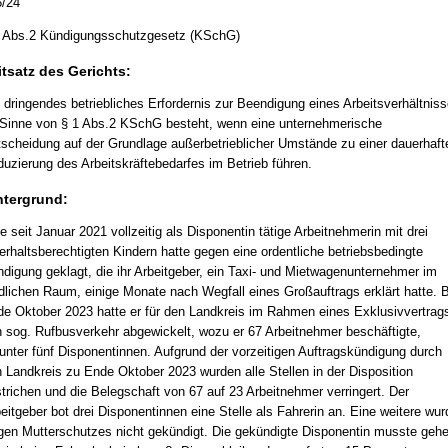
/24
 Abs.2 Kündigungsschutzgesetz (KSchG)
itsatz des Gerichts:
 dringendes betriebliches Erfordernis zur Beendigung eines Arbeitsverhältnis
Sinne von § 1 Abs.2 KSchG besteht, wenn eine unternehmerische
scheidung auf der Grundlage außerbetrieblicher Umstände zu einer dauerhaft
uzierung des Arbeitskräftebedarfes im Betrieb führen.
ntergrund:
e seit Januar 2021 vollzeitig als Disponentin tätige Arbeitnehmerin mit drei
erhaltsberechtigten Kindern hatte gegen eine ordentliche betriebsbedingte
digung geklagt, die ihr Arbeitgeber, ein Taxi- und Mietwagenunternehmer im
dlichen Raum, einige Monate nach Wegfall eines Großauftrags erklärt hatte. B
e Oktober 2023 hatte er für den Landkreis im Rahmen eines Exklusivvertrag
 sog. Rufbusverkehr abgewickelt, wozu er 67 Arbeitnehmer beschäftigte,
unter fünf Disponentinnen. Aufgrund der vorzeitigen Auftragskündigung durch
 Landkreis zu Ende Oktober 2023 wurden alle Stellen in der Disposition
trichen und die Belegschaft von 67 auf 23 Arbeitnehmer verringert. Der
eitgeber bot drei Disponentinnen eine Stelle als Fahrerin an. Eine weitere wur
en Mutterschutzes nicht gekündigt. Die gekündigte Disponentin musste gehe