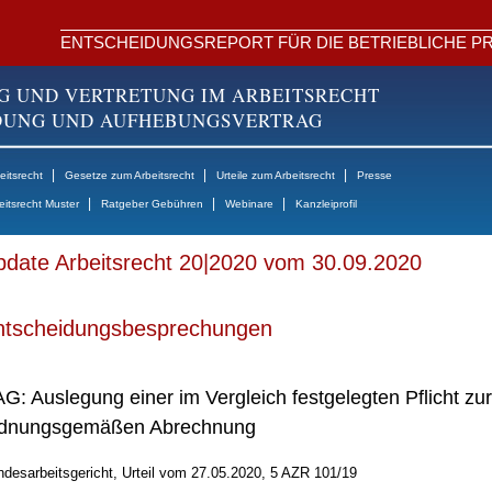
ENTSCHEIDUNGSREPORT FÜR DIE BETRIEBLICHE PR
G UND VERTRETUNG IM ARBEITSRECHT
NDUNG UND AUFHEBUNGSVERTRAG
|
|
|
itsrecht
Gesetze zum Arbeitsrecht
Urteile zum Arbeitsrecht
Presse
|
|
|
eitsrecht Muster
Ratgeber Gebühren
Webinare
Kanzleiprofil
date Arbeitsrecht 20|2020 vom 30.09.2020
ntscheidungsbesprechungen
G: Auslegung einer im Vergleich festgelegten Pflicht zur
dnungsgemäßen Abrechnung
desarbeitsgericht, Urteil vom 27.05.2020, 5 AZR 101/19