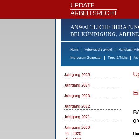
UPDATE
ARBEITSRECHT
ANWALTLICHE BERATUN
BEI KÜNDIGUNG, ABFI
|
|
Home
Arbeitsrecht aktuell
Handbuch Arbe
|
|
Impressum-Generator
Tipps & Tricks
Arb
Up
Jahrgang 2025
Jahrgang 2024
E
Jahrgang 2023
Jahrgang 2022
BA
Jahrgang 2021
or
Jahrgang 2020
Bun
25 | 2020