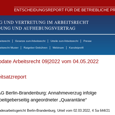
ENTSCHEIDUNGSREPORT FÜR DIE BETRIEBLICHE PR
G UND VERTRETUNG IM ARBEITSRECHT
NDUNG UND AUFHEBUNGSVERTRAG
|
|
|
itsrecht
Gesetze zum Arbeitsrecht
Urteile zum Arbeitsrecht
Presse
|
|
|
eitsrecht Muster
Ratgeber Gebühren
Webinare
Kanzleiprofil
date Arbeitsrecht 09|2022 vom 04.05.2022
itsatzreport
G Berlin-Brandenburg: Annahmeverzug infolge
beitgeberseitig angeordneter „Quarantäne"
desarbeitsgericht Berlin-Brandenburg, Urteil vom 02.03.2022, 4 Sa 644/21