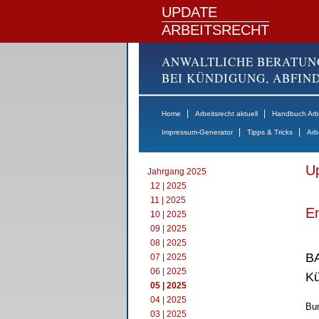
UPDATE
ARBEITSRECHT
ANWALTLICHE BERATUN
BEI KÜNDIGUNG, ABFI
|
|
Home
Arbeitsrecht aktuell
Handbuch Arbe
|
|
Impressum-Generator
Tipps & Tricks
Arb
Up
Jahrgang 2025
12 | 2025
11 | 2025
E
10 | 2025
09 | 2025
08 | 2025
BA
07 | 2025
06 | 2025
Kü
05 | 2025
04 | 2025
Bun
03 | 2025