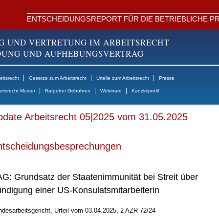
ENTSCHEIDUNGSREPORT FÜR DIE BETRIEBLICHE PR
G UND VERTRETUNG IM ARBEITSRECHT
NDUNG UND AUFHEBUNGSVERTRAG
|
|
|
itsrecht
Gesetze zum Arbeitsrecht
Urteile zum Arbeitsrecht
Presse
|
|
|
eitsrecht Muster
Ratgeber Gebühren
Webinare
Kanzleiprofil
date Arbeitsrecht 05|2025 vom 31.05.2025
ntscheidungsbesprechungen
G: Grundsatz der Staatenimmunität bei Streit über
ndigung einer US-Konsulatsmitarbeiterin
desarbeitsgericht, Urteil vom 03.04.2025, 2 AZR 72/24