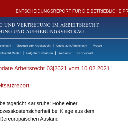
ENTSCHEIDUNGSREPORT FÜR DIE BETRIEBLICHE PR
G UND VERTRETUNG IM ARBEITSRECHT
NDUNG UND AUFHEBUNGSVERTRAG
|
|
|
itsrecht
Gesetze zum Arbeitsrecht
Urteile zum Arbeitsrecht
Presse
|
|
|
eitsrecht Muster
Ratgeber Gebühren
Webinare
Kanzleiprofil
date Arbeitsrecht 03|2021 vom 10.02.2021
itsatzreport
beitsgericht Karlsruhe: Höhe einer
ozesskostensicherheit bei Klage aus dem
ßereuropäischen Ausland