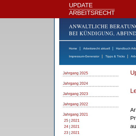
UPDATE
ARBEITSRECHT
ANWALTLICHE BERATUN
BEI KÜNDIGUNG, ABFI
|
|
Home
Arbeitsrecht aktuell
Handbuch Arbe
|
|
Impressum-Generator
Tipps & Tricks
Arb
Up
Jahrgang 2025
Jahrgang 2024
Le
Jahrgang 2023
Jahrgang 2022
Ar
Jahrgang 2021
Pr
25 | 2021
au
24 | 2021
23 | 2021