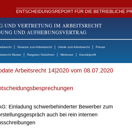
ENTSCHEIDUNGSREPORT FÜR DIE BETRIEBLICHE PR
G UND VERTRETUNG IM ARBEITSRECHT
NDUNG UND AUFHEBUNGSVERTRAG
|
|
|
itsrecht
Gesetze zum Arbeitsrecht
Urteile zum Arbeitsrecht
Presse
|
|
|
eitsrecht Muster
Ratgeber Gebühren
Webinare
Kanzleiprofil
date Arbeitsrecht 14|2020 vom 08.07.2020
ntscheidungsbesprechungen
G: Einladung schwerbehinderter Bewerber zum
rstellungsgespräch auch bei rein internen
sschreibungen