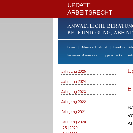
UPDATE
ARBEITSRECHT
ANWALTLICHE BERATUN
BEI KÜNDIGUNG, ABFI
|
|
Home
Arbeitsrecht aktuell
Handbuch Arbe
|
|
Impressum-Generator
Tipps & Tricks
Arb
Up
Jahrgang 2025
Jahrgang 2024
E
Jahrgang 2023
Jahrgang 2022
BA
Jahrgang 2021
Vo
Jahrgang 2020
Au
25 | 2020