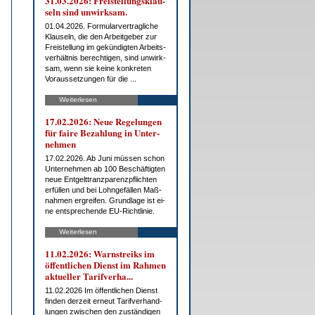
31.03.2026: Frei­stel­lungs­klau­
seln sind un­wirk­sam.
01.04.2026. For­mu­lar­ver­trag­li­che
Klau­seln, die den Ar­beit­ge­ber zur
Frei­stel­lung im ge­kün­dig­ten Ar­beits­
ver­hält­nis be­rech­ti­gen, sind un­wirk­
sam, wenn sie kei­ne kon­kre­ten
Vor­aus­set­zun­gen für die ...
Weiterlesen
17.02.2026: Neue Re­ge­lun­gen
für fai­re Be­zah­lung in Un­ter­
neh­men
17.02.2026. Ab Ju­ni müs­sen schon
Un­ter­neh­men ab 100 Be­schäf­tig­ten
neue Ent­gelt­tranz­pa­renz­pflich­ten
er­fül­len und bei Lohn­ge­fäl­len Maß­
nah­men er­grei­fen. Grund­la­ge ist ei­
ne ent­spre­chen­de EU-Richt­li­nie.
Weiterlesen
11.02.2026: Warn­streiks im
öf­fent­li­chen Dienst im Rah­men
ak­tu­el­ler Ta­rif­ver­ha...
11.02.2026 Im öf­fent­li­chen Dienst
fin­den der­zeit er­neut Ta­rif­ver­hand­
lun­gen zwi­schen den zu­stän­di­gen