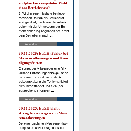
zi­al­plan bei ver­spä­te­ter Wahl
ei­nes Be­triebs­rats?
1. Wird in ei­nem bis­lang be­triebs­
rats­lo­sen Be­trieb ein Be­triebs­rat
erst ge­bil­det, nach­dem der Ar­beit­
ge­ber mit der Um­set­zung der Be­
trieb­s­än­de­rung be­gon­nen hat, steht
dem Be­triebs­rat nach ...
Weiterlesen
30.11.2025: EuGH: Feh­ler bei
Mas­sen­ent­las­sun­gen und Kün­
di­gungs­fris­ten
Er­stat­tet der Ar­beit­ge­ber ei­ne feh­
ler­haf­te Ent­las­sungs­an­zei­ge, ist es
nicht aus­rei­chend, wenn die Ar­
beits­ver­wal­tung die Feh­ler­haf­tig­keit
nicht be­an­stan­det und sich „als
aus­rei­chend in­for­miert ...
Weiterlesen
30.11.2025: EuGH bleibt
streng bei An­zei­gen von Mas­
sen­ent­las­sun­gen
Bei ei­ner ge­plan­ten Mas­sen­ent­las­
sung ist es un­zu­läs­sig, dass der