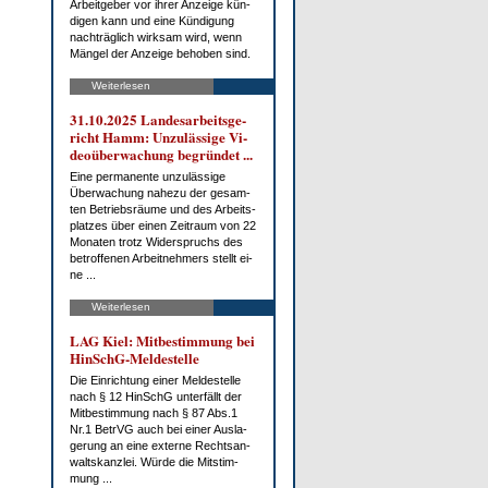
Ar­beit­ge­ber vor ih­rer An­zei­ge kün­
di­gen kann und ei­ne Kün­di­gung
nach­träg­lich wirk­sam wird, wenn
Män­gel der An­zei­ge be­ho­ben sind.
Weiterlesen
31.10.2025 Lan­des­ar­beits­ge­
richt Hamm: Un­zu­läs­si­ge Vi­
deo­über­wa­chung be­grün­det ...
Ei­ne per­ma­nen­te un­zu­läs­si­ge
Über­wa­chung na­he­zu der ge­sam­
ten Be­triebs­räu­me und des Ar­beits­
plat­zes über ei­nen Zeit­raum von 22
Mo­na­ten trotz Wi­der­spruchs des
be­trof­fe­nen Ar­beit­neh­mers stellt ei­
ne ...
Weiterlesen
LAG Kiel: Mit­be­stim­mung bei
HinSchG-Mel­de­stel­le
Die Ein­rich­tung ei­ner Mel­de­stel­le
nach § 12 HinSchG un­ter­fällt der
Mit­be­stim­mung nach § 87 Abs.1
Nr.1 Be­trVG auch bei ei­ner Aus­la­
ge­rung an ei­ne ex­ter­ne Rechts­an­
walts­kanz­lei. Wür­de die Mit­stim­
mung ...