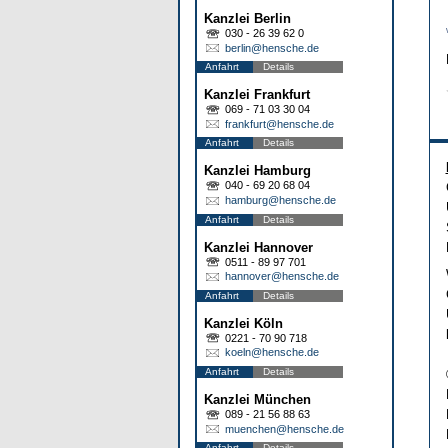
Kanzlei Berlin
030 - 26 39 62 0
berlin@hensche.de
Anfahrt
Details
Kanzlei Frankfurt
069 - 71 03 30 04
frankfurt@hensche.de
Anfahrt
Details
Kanzlei Hamburg
040 - 69 20 68 04
hamburg@hensche.de
Anfahrt
Details
Kanzlei Hannover
0511 - 89 97 701
hannover@hensche.de
Anfahrt
Details
Kanzlei Köln
0221 - 70 90 718
koeln@hensche.de
Anfahrt
Details
Kanzlei München
089 - 21 56 88 63
muenchen@hensche.de
Anfahrt
Details