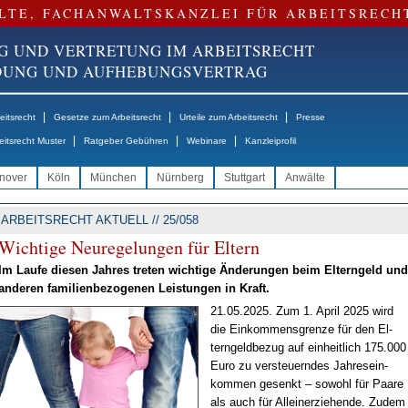
LTE, FACHANWALTSKANZLEI FÜR ARBEITSRECH
G UND VERTRETUNG IM ARBEITSRECHT
NDUNG UND AUFHEBUNGSVERTRAG
|
|
|
itsrecht
Gesetze zum Arbeitsrecht
Urteile zum Arbeitsrecht
Presse
|
|
|
eitsrecht Muster
Ratgeber Gebühren
Webinare
Kanzleiprofil
nover
Köln
München
Nürnberg
Stuttgart
Anwälte
ARBEITSRECHT AKTUELL // 25/058
Wich­ti­ge Neu­re­ge­lun­gen für El­tern
Im Lau­fe die­sen Jah­res tre­ten wich­ti­ge Än­de­run­gen beim El­tern­geld und
an­de­ren fa­mi­li­en­be­zo­ge­nen Leis­tun­gen in Kraft.
21.05.2025. Zum 1. April 2025 wird
die Ein­kom­mens­gren­ze für den El­
tern­geld­be­zug auf ein­heit­lich 175.000
Eu­ro zu ver­steu­ern­des Jah­res­ein­
kom­men ge­senkt – so­wohl für Paa­re
als auch für Al­lein­er­zie­hen­de. Zu­dem