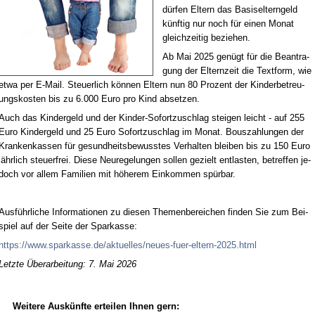
dür­fen El­tern das Ba­sis­el­tern­geld
künf­tig nur noch für ei­nen Mo­nat
gleich­zei­tig be­zie­hen.
Ab Mai 2025 ge­nügt für die Be­an­tra­
gung der El­tern­zeit die Text­form, wie
et­wa per E-Mail. Steu­er­lich kön­nen El­tern nun 80 Pro­zent der Kin­der­be­treu­
ungs­kos­ten bis zu 6.000 Eu­ro pro Kind ab­set­zen.
Auch das Kin­der­geld und der Kin­der-So­fort­zu­schlag stei­gen leicht - auf 255
Eu­ro Kin­der­geld und 25 Eu­ro So­fort­zu­schlag im Mo­nat. Bous­zah­lun­gen der
Kran­ken­kas­sen für ge­sund­heits­be­wuss­tes Ver­hal­ten blei­ben bis zu 150 Eu­ro
jähr­lich steu­er­frei. Die­se Neu­re­ge­lun­gen sol­len ge­zielt ent­las­ten, be­tref­fen je­
doch vor al­lem Fa­mi­li­en mit hö­he­rem Ein­kom­men spür­bar.
Aus­führ­li­che In­for­ma­tio­nen zu die­sen The­men­be­rei­chen fin­den Sie zum Bei­
spiel auf der Sei­te der Spar­kas­se:
https://www.spar­kas­se.de/ak­tu­el­les/neu­es-fu­er-el­tern-2025.html
Letzte Überarbeitung: 7. Mai 2026
Weitere Auskünfte erteilen Ihnen gern: