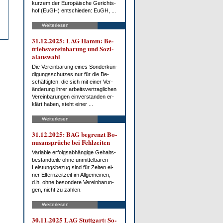
kur­zem der Eu­ro­päi­sche Ge­richts­
hof (EuGH) ent­schie­den: EuGH, ...
Weiterlesen
31.12.2025: LAG Hamm: Be­
triebs­ver­ein­ba­rung und So­zi­
al­aus­wahl
Die Ver­ein­ba­rung ei­nes Son­der­kün­
di­gungs­schut­zes nur für die Be­
schäf­tig­ten, die sich mit ei­ner Ver­
än­de­rung ih­rer ar­beits­ver­trag­li­chen
Ver­ein­ba­run­gen ein­ver­stan­den er­
klärt ha­ben, steht ei­ner ...
Weiterlesen
31.12.2025: BAG be­grenzt Bo­
nus­an­sprü­che bei Fehl­zei­ten
Va­ria­ble er­folgs­ab­hän­gi­ge Ge­halts­
be­stand­tei­le oh­ne un­mit­tel­ba­ren
Leis­tungs­be­zug sind für Zei­ten ei­
ner El­tern­zeit­zeit im All­ge­mei­nen,
d.h. oh­ne be­son­de­re Ver­ein­ba­run­
gen, nicht zu zah­len.
Weiterlesen
30.11.2025 LAG Stutt­gart: So­