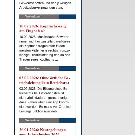
Ge­werk­schaf­ten und den je­wei­li­gen
Ar­beit­ge­ber­ver­tre­tun­gen statt.
Weiterlesen
10.02.2026: Kopf­tuch­zwang
am Flug­ha­fen?
10.02.2026. Mus­li­mi­sche Be­wer­be­
rin­nen nicht ein­zu­stel­len, weil die­se
ein Kopf­tuch tra­gen stellt in den
meis­ten Fäl­len ei­ne recht­lich un­zu­
läs­si­ge Dis­kri­mi­nie­rung dar, da das
Tra­gen ei­nes Kopf­tuchs ...
Weiterlesen
03.02.2026: Oh­ne ört­li­che Be­
triebs­lei­tung kein Be­triebs­rat
03.02.2026. Die Bil­dung ei­nes Be­
triebs­rats bei Lie­fer­diens­ten ist
nicht al­lein da­durch ge­recht­fer­tigt,
dass Fah­rer über ei­ne App ko­or­di­
niert wer­den. Es muss vor Ort ei­ne
Lei­tungs­funk­ti­on aus­ge­übt ...
Weiterlesen
20.01.2026: Neu­re­ge­lun­gen
zum Jah­res­be­ginn 2026