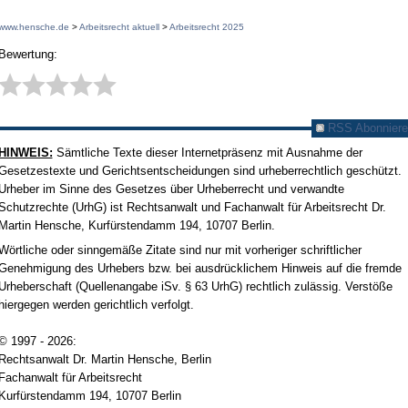
www.hensche.de
>
Arbeitsrecht aktuell
>
Arbeitsrecht 2025
Bewertung:
RSS Abonniere
HINWEIS:
Sämtliche Texte dieser Internetpräsenz mit Ausnahme der
Gesetzestexte und Gerichtsentscheidungen sind urheberrechtlich geschützt.
Urheber im Sinne des Gesetzes über Urheberrecht und verwandte
Schutzrechte (UrhG) ist Rechtsanwalt und Fachanwalt für Arbeitsrecht Dr.
Martin Hensche, Kurfürstendamm 194, 10707 Berlin.
Wörtliche oder sinngemäße Zitate sind nur mit vorheriger schriftlicher
Genehmigung des Urhebers bzw. bei ausdrücklichem Hinweis auf die fremde
Urheberschaft (Quellenangabe iSv. § 63 UrhG) rechtlich zulässig. Verstöße
hiergegen werden gerichtlich verfolgt.
© 1997 - 2026:
Rechtsanwalt Dr. Martin Hensche, Berlin
Fachanwalt für Arbeitsrecht
Kurfürstendamm 194, 10707 Berlin