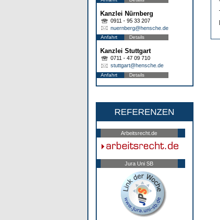
Kanzlei Nürnberg
0911 - 95 33 207
nuernberg@hensche.de
Anfahrt
Details
Kanzlei Stuttgart
0711 - 47 09 710
stuttgart@hensche.de
Anfahrt
Details
REFERENZEN
Arbeitsrecht.de
Jura Uni SB