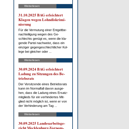
Weiterlesen
31.10.2025 BAG er­leich­tert
Kla­gen we­gen Lohn­dis­kri­mi­
nie­rung
Für die Ver­mu­tung ei­ner Ent­gelt­be­
nach­tei­li­gung we­gen des Ge­
schlechts ge­nügt es, wenn die kla­
gen­de Par­tei nach­weist, dass ein
ein­zi­ger ge­gen­ge­schlecht­li­cher Kol­
le­ge bei glei­cher oder ...
Weiterlesen
30.09.2024 BAG er­leich­tert
La­dung zu Sit­zun­gen des Be­
triebs­rats
Der Vor­sit­zen­de ei­nes Be­triebs­rats
kann im Nor­mal­fall da­von aus­ge­
hen, dass die La­dung ei­nes Er­satz­
mit­glieds für ein ver­hin­der­tes Mit­
glied nicht mög­lich ist, wenn er von
der Ver­hin­de­rung am Tag ...
Weiterlesen
30.09.2025 Lan­des­ar­beits­ge­
richt Meck­len­burg-Vor­pom­