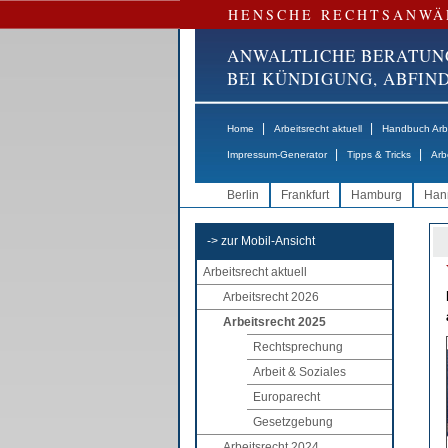
HENSCHE RECHTSANWÄ
ANWALTLICHE BERATUN
BEI KÜNDIGUNG, ABFI
|
|
Home
Arbeitsrecht aktuell
Handbuch Arbe
|
|
Impressum-Generator
Tipps & Tricks
Arb
Berlin
Frankfurt
Hamburg
Han
-> zur Mobil-Ansicht
Arbeitsrecht aktuell
Arbeitsrecht 2026
Arbeitsrecht 2025
Rechtsprechung
Arbeit & Soziales
Europarecht
Gesetzgebung
Arbeitsrecht 2024