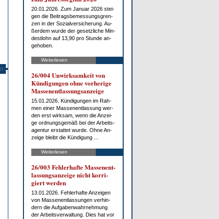
20.01.2026. Zum Ja­nu­ar 2026 stei­
gen die Bei­trags­be­mes­sungs­gren­
zen in der So­zi­al­ver­si­che­rung. Au­
ßer­dem wur­de der ge­setz­li­che Min­
dest­lohn auf 13,90 pro St­un­de an­
ge­ho­ben.
Weiterlesen
n
26/004 Un­wirk­sam­keit von
Kün­di­gun­gen oh­ne vor­he­ri­ge
Mas­sen­ent­las­sungs­an­zei­ge
15.01.2026. Kün­di­gun­gen im Rah­
men ei­ner Mas­sen­ent­las­sung wer­
den erst wirk­sam, wenn die An­zei­
ge ord­nungs­ge­mäß bei der Ar­beits­
agen­tur er­stat­tet wur­de. Oh­ne An­
zei­ge bleibt die Kün­di­gung ...
Weiterlesen
26/003 Feh­ler­haf­te Mas­sen­ent­
las­sungs­an­zei­ge nicht kor­ri­
giert wer­den
13.01.2026. Feh­ler­haf­te An­zei­gen
von Mas­sen­ent­las­sun­gen ver­hin­
dern die Auf­ga­ben­wahr­neh­mung
der Ar­beits­ver­wal­tung. Dies hat vor