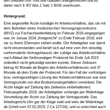
den Geboten von Treu und Glauben unangemessen und ist
daher nach § 307 Abs.1 Satz 1 BGB unwirksam.
Hintergrund:
Eine angestellte Ärztin kündigte ihr Arbeitsverhältnis, das sie mit
dem Betreiber eines medizinischen Versorgungszentrums
(MVZ) zur Facharztweiterbildung im Februar 2016 eingegangen
war, im Januar 2018 „fristgerecht“ zu Ende Februar 2018, weil
sie zu ihrem Ehemann ziehen wollte. Der Arbeitgeber war damit
nicht einverstanden und berief sich auf eine vom ihm einseitig
vorformulierte Vertragsklausel, der zufolge das Arbeitsverhältnis
nach Ablauf der fünfmonatigen Probezeit bis Ende Juli 2019
ordentlich nicht gekündigt werden konnte. Dieser Zeitraum
betrug 42 Monate ab Beginn des Arbeitsverhältnisses und 37
Monate ab dem Ende der Probezeit. Für den Fall der vorfristigen
bzw. vertragswidrigen Lösung des Arbeitsverhältnisses war eine
Vertragsstrafe von drei Bruttomonatsgehältern vereinbart. Die
Ärztin klagte auf Zahlung des (teilweise einbehaltenen)
Februargehalts 2018, der Arbeitgeber verlangte per Widerklage
Verurteilung der Ärztin zur Zahlung der Vertragsstrafe. Das
Arbeitsgericht Ulm gar der Klage statt und wies die Widerklage
ab (Urteil vom 07.02.2019, 2 Ca 127/18), und so entschied auch