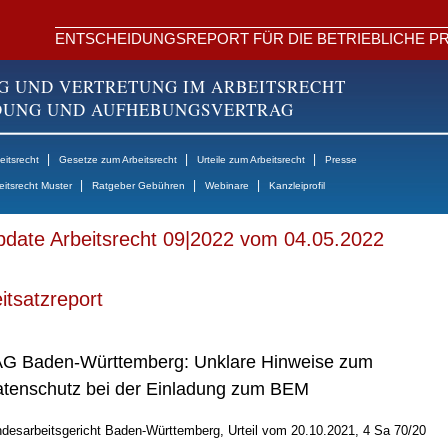
ENTSCHEIDUNGSREPORT FÜR DIE BETRIEBLICHE PR
G UND VERTRETUNG IM ARBEITSRECHT
NDUNG UND AUFHEBUNGSVERTRAG
|
|
|
itsrecht
Gesetze zum Arbeitsrecht
Urteile zum Arbeitsrecht
Presse
|
|
|
eitsrecht Muster
Ratgeber Gebühren
Webinare
Kanzleiprofil
date Arbeitsrecht 09|2022 vom 04.05.2022
itsatzreport
G Baden-Württemberg: Unklare Hinweise zum
tenschutz bei der Einladung zum BEM
desarbeitsgericht Baden-Württemberg, Urteil vom 20.10.2021, 4 Sa 70/20