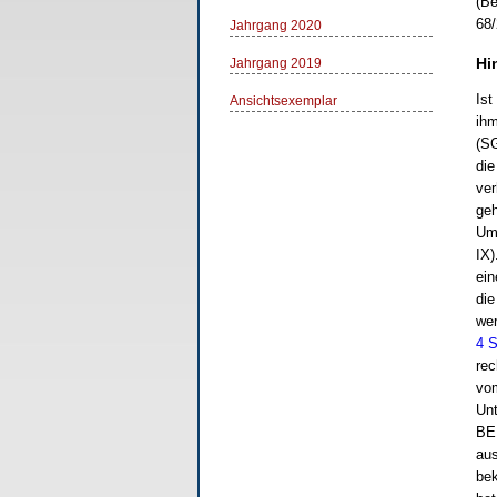
(Be
68/
Jahrgang 2020
Hi
Jahrgang 2019
Ist
Ansichtsexemplar
ihm
(SG
die
ver
geh
Umf
IX)
ein
die
wer
4 S
rec
vom
Unt
BEM
aus
bek