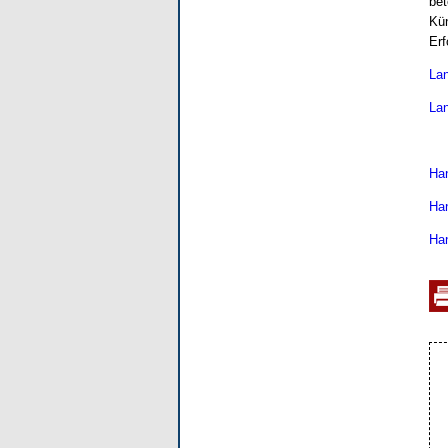
bet
Kün
Erf
Lan
Lan
Han
Han
Han