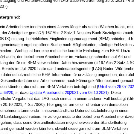
stätigung und Fortentwicklung von LAG Baden-Württemberg 28.07.2021 - 4 
20 -)
ntergrund:
 ein Arbeitnehmer innerhalb eines Jahres länger als sechs Wochen krank, mu
 der Arbeitgeber gemäß § 167 Abs.2 Satz 1 Neuntes Buch Sozialgesetzbuch
B IX) ein sog. betriebliches Eingliederungsmanagement (BEM) anbieten, d.h
 gemeinsame ergebnisoffene Suche nach Möglichkeiten, künftige Fehlzeiten 
hindern. Wichtig ist hier eine rechtliche korrekte Einladung zum BEM. Dazu
ört auch, den betroffenen Arbeitnehmer im Einladungsschreiben auf Art und
ang der für ein BEM verwendeten Daten hinzuweisen (§ 167 Abs.2 Satz 4 
. Bereits im Juli 2020 hatte das Landesarbeitsgericht (LAG) Baden-Württembe
e datenschutzrechtliche BEM-Information für unzulässig angesehen, der zufo
 Gesundheitsdaten des Arbeitnehmers auch Führungskräften bekannt gemach
den könnten, die nicht am BEM-Verfahren beteiligt sind (
Urteil vom 28.07.202
a 68/20
, s. dazu
Update Arbeitsrecht 20|2021 vom 06.10.2021
). Diese
htliche Vorgabe hat das LAG noch einmal in einem anderen Fall bestätigt (Urte
 20.10.2021, 4 Sa 70/20). Hier ging es um eine - offenbar von demselben
ernehmen stammende - missverständliche Datenschutzbelehrung in einem
-Einladungsschreiben. Ihr zufolge musste der betroffene Arbeitnehmer davo
gehen, dass seine Gesundheitsdaten möglicherweise der Standortleitung
annt gemacht werden könnten, obwohl diese gar nicht am BEM-Verfahren