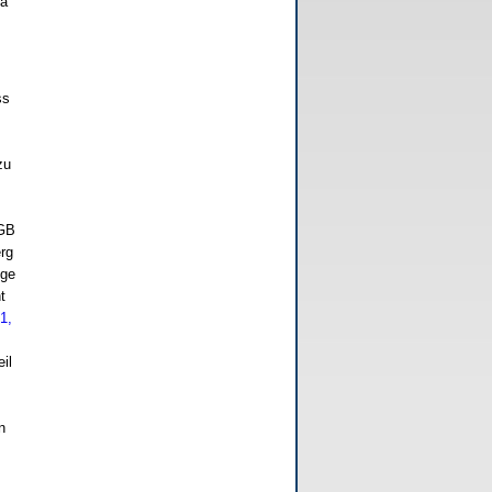
Sa
ss
.
zu
SGB
rg
lge
t
1,
il
n