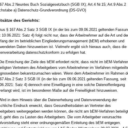
67 Abs.2 Neuntes Buch Sozialgesetzbuch (SGB IX); Art.4 Nr.15; Art.9 Abs.2
chstabe a) Datenschutz-Grundverordnung (DS-GVO)
itsätze des Gerichts:
Aus § 167 Abs.2 Satz 3 SGB IX (in der bis zum 09.06.2021 geltenden Fassun
t 10.06.2021: Satz 4) folgt nicht nur, dass der Arbeitnehmer auf die Art und de
ang der im betrieblichen Eingliederungsmanagement (bEM) erhobenen und
wendeten Daten hinzuweisen ist. Vielmehr ergibt sich hieraus auch, dass die
enverarbeitung datenschutzkonform zu erfolgen hat.
Die Erreichung der Ziele des bEM erfordert nicht, dass nicht im bEM-Verfahre
eiligten Vertretern des Arbeitgebers vom Arbeitnehmer im Verfahren mitgeteilt
agnosedaten bekanntzumachen wären. Wenn dem Arbeitnehmer im Rahmen d
67 Abs.2 Satz 3 SGB IX (in der bis zum 09.06.2021 geltenden Fassung, seit
06.2021: Satz 4) dennoch eine Einwilligung in eine solche Datenoffenlegung
erlangt wird, ist im besonderen Maße auf die Freiwilligkeit hinzuweisen.
Wird in dem Hinweis über die Datenerhebung und Datenverwendung der
schliche Eindruck erweckt, dass Gesundheitsdaten an Vertreter des
eitgebers weitergegeben werden können, die nicht am bEM-Verfahren beteilig
d, geht dies zu Lasten des Arbeitgebers. Die vom Arbeitgeber verursachte
lvorstellung steht einer ordnungsgemäßen Einleitung des bEM entgegen.