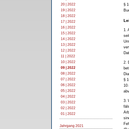
20 | 2022
§ 1
19 | 2022
Bu
18 | 2022
Le
17 | 2022
16 | 2022
1. 
15 | 2022
sei
14 | 2022
Umf
13 | 2022
ver
12 | 2022
Dat
11 | 2022
10 | 2022
2. 
09 | 2022
bet
08 | 2022
Di
07 | 2022
§ 1
06 | 2022
10.
05 | 2022
abv
04 | 2022
3. 
03 | 2022
fäl
02 | 2022
Arb
01 | 2022
sin
Feh
Jahrgang 2021