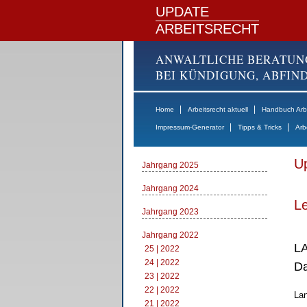
UPDATE
ARBEITSRECHT
ANWALTLICHE BERATUN
BEI KÜNDIGUNG, ABFI
|
|
Home
Arbeitsrecht aktuell
Handbuch Arbe
|
|
Impressum-Generator
Tipps & Tricks
Arb
Up
Jahrgang 2025
Jahrgang 2024
Le
Jahrgang 2023
Jahrgang 2022
LA
25 | 2022
24 | 2022
Da
23 | 2022
22 | 2022
Lan
21 | 2022