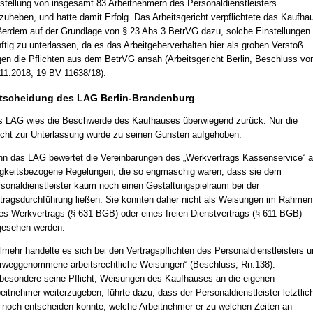
stellung von insgesamt 83 Arbeitnehmern des Personaldienstleisters
zuheben, und hatte damit Erfolg. Das Arbeitsgericht verpflichtete das Kaufha
erdem auf der Grundlage von § 23 Abs.3 BetrVG dazu, solche Einstellungen
ftig zu unterlassen, da es das Arbeitgeberverhalten hier als groben Verstoß
en die Pflichten aus dem BetrVG ansah (Arbeitsgericht Berlin, Beschluss v
11.2018, 19 BV 11638/18).
tscheidung des LAG Berlin-Brandenburg
 LAG wies die Beschwerde des Kaufhauses überwiegend zurück. Nur die
icht zur Unterlassung wurde zu seinen Gunsten aufgehoben.
n das LAG bewertet die Vereinbarungen des „Werkvertrags Kassenservice“ a
igkeitsbezogene Regelungen, die so engmaschig waren, dass sie dem
sonaldienstleister kaum noch einen Gestaltungspielraum bei der
tragsdurchführung ließen. Sie konnten daher nicht als Weisungen im Rahmen
es Werkvertrags (§ 631 BGB) oder eines freien Dienstvertrags (§ 611 BGB)
gesehen werden.
lmehr handelte es sich bei den Vertragspflichten des Personaldienstleisters 
rweggenommene arbeitsrechtliche Weisungen“ (Beschluss, Rn.138).
besondere seine Pflicht, Weisungen des Kaufhauses an die eigenen
eitnehmer weiterzugeben, führte dazu, dass der Personaldienstleister letztlic
 noch entscheiden konnte, welche Arbeitnehmer er zu welchen Zeiten an