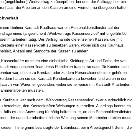
en (angeblichen) Werkvertrag zu überprüfen, bei dem der Auftraggeber, ein
enhaus, die Arbeiten an den Kassen an eine Fremdfirma übergeben hatte.
chverhalt
einem Berliner Karstadt-Kaufhaus war ein Personaldienstleister auf der
ndlage eines (angeblichen) „Werkvertrags Kassenservice“ mit ungefähr 80
senmitarbeitern tätig. Der Vertrag nannte die einzelnen Kassen, die mit
destens einer Kassenkraft zu besetzen waren, wobei sich das Kaufhaus
behielt, Anzahl und Standorte der Kassen zu ändern.
 Kassenkräfte mussten eine einheitliche Kleidung in Art und Farbe der von
stadt vorgegebenen Teamdress-Richtlinien tragen, so dass für Kunden nicht
ennbar war, ob sie zu Karstadt oder zu dem Personaldienstleister gehörten.
erdem hatten sie die Karstadt-Kundenkarte zu bewerben und waren in den
ausch von Waren eingebunden, wobei sie teilweise mit Karstadt-Mitarbeitern
sammenarbeiten mussten.
 Kaufhaus war nach dem „Werkvertrag Kassenservice“ zwar ausdrücklich nic
u berechtigt, den Kassenkräften Weisungen zu erteilen. Allerdings konnte es
h, falls es eine Anweisung für nötig halten sollte, an den Personaldienstleister
den, der dann die arbeitsrechtliche Weisung seinen Mitarbeiter erteilen muss
 diesem Hintergrund beantragte der Betriebsrat beim Arbeitsgericht Berlin, die