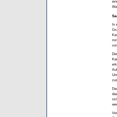
ein
War
Sa
In 
Gru
Kas
min
vor
Die
Kar
erk
Auß
Umt
zu
Das
daz
sic
wen
Vor