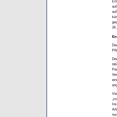
Ein
auf
auß
kün
geg
26.
En
Das
Pfl
Den
tät
Per
Ver
ein
an
Vie
„vo
Ins
Arb
nur