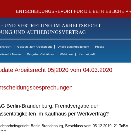
ENTSCHEIDUNGSREPORT FÜR DIE BETRIEBLICHE PR
G UND VERTRETUNG IM ARBEITSRECHT
NDUNG UND AUFHEBUNGSVERTRAG
|
|
|
itsrecht
Gesetze zum Arbeitsrecht
Urteile zum Arbeitsrecht
Presse
|
|
|
eitsrecht Muster
Ratgeber Gebühren
Webinare
Kanzleiprofil
date Arbeitsrecht 05|2020 vom 04.03.2020
ntscheidungsbesprechungen
G Berlin-Brandenburg: Fremdvergabe der
ssentätigkeiten im Kaufhaus per Werkvertrag?
desarbeitsgericht Berlin-Brandenburg, Beschluss vom 05.12.2019, 21 TaBV