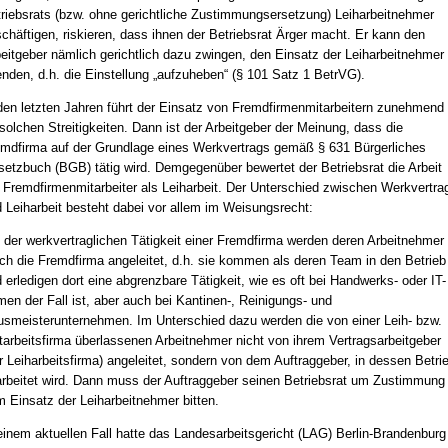
riebsrats (bzw. ohne gerichtliche Zustimmungsersetzung) Leiharbeitnehmer
chäftigen, riskieren, dass ihnen der Betriebsrat Ärger macht. Er kann den
eitgeber nämlich gerichtlich dazu zwingen, den Einsatz der Leiharbeitnehmer
nden, d.h. die Einstellung „aufzuheben“ (§ 101 Satz 1 BetrVG).
den letzten Jahren führt der Einsatz von Fremdfirmenmitarbeitern zunehmend 
solchen Streitigkeiten. Dann ist der Arbeitgeber der Meinung, dass die
mdfirma auf der Grundlage eines Werkvertrags gemäß § 631 Bürgerliches
etzbuch (BGB) tätig wird. Demgegenüber bewertet der Betriebsrat die Arbeit
 Fremdfirmenmitarbeiter als Leiharbeit. Der Unterschied zwischen Werkvertra
 Leiharbeit besteht dabei vor allem im Weisungsrecht:
 der werkvertraglichen Tätigkeit einer Fremdfirma werden deren Arbeitnehmer
ch die Fremdfirma angeleitet, d.h. sie kommen als deren Team in den Betrieb
 erledigen dort eine abgrenzbare Tätigkeit, wie es oft bei Handwerks- oder IT-
men der Fall ist, aber auch bei Kantinen-, Reinigungs- und
smeisterunternehmen. Im Unterschied dazu werden die von einer Leih- bzw.
tarbeitsfirma überlassenen Arbeitnehmer nicht von ihrem Vertragsarbeitgeber
r Leiharbeitsfirma) angeleitet, sondern von dem Auftraggeber, in dessen Betri
rbeitet wird. Dann muss der Auftraggeber seinen Betriebsrat um Zustimmung
 Einsatz der Leiharbeitnehmer bitten.
einem aktuellen Fall hatte das Landesarbeitsgericht (LAG) Berlin-Brandenburg