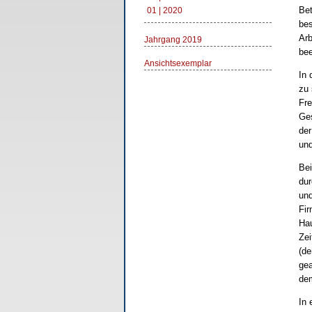
Bet
01 | 2020
bes
Arb
Jahrgang 2019
bee
Ansichtsexemplar
In 
zu 
Fre
Ges
der
und
Bei
dur
und
Fir
Hau
Zei
(de
gea
dem
In 