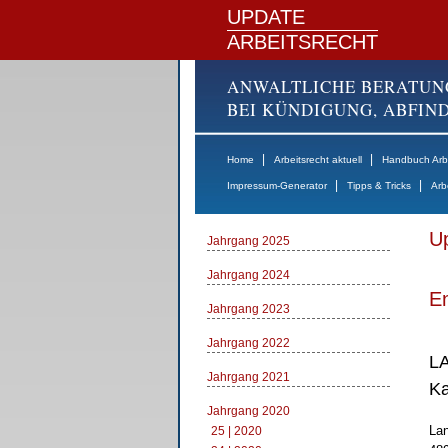
UPDATE
ARBEITSRECHT
ANWALTLICHE BERATUN
BEI KÜNDIGUNG, ABFI
|
|
Home
Arbeitsrecht aktuell
Handbuch Arbe
|
|
Impressum-Generator
Tipps & Tricks
Arb
Up
Jahrgang 2025
Jahrgang 2024
E
Jahrgang 2023
Jahrgang 2022
LA
Jahrgang 2021
Ka
Jahrgang 2020
Lan
25 | 2020