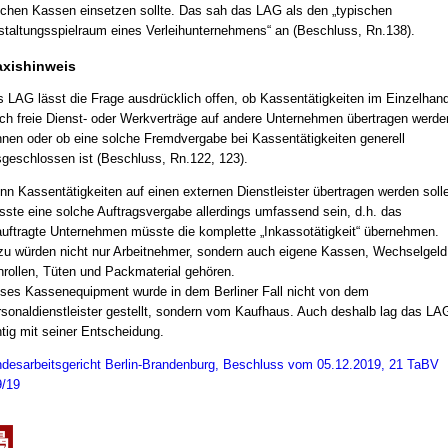
chen Kassen einsetzen sollte. Das sah das LAG als den „typischen
taltungsspielraum eines Verleihunternehmens“ an (Beschluss, Rn.138).
axishinweis
 LAG lässt die Frage ausdrücklich offen, ob Kassentätigkeiten im Einzelhand
ch freie Dienst- oder Werkverträge auf andere Unternehmen übertragen werde
nen oder ob eine solche Fremdvergabe bei Kassentätigkeiten generell
geschlossen ist (Beschluss, Rn.122, 123).
n Kassentätigkeiten auf einen externen Dienstleister übertragen werden soll
ste eine solche Auftragsvergabe allerdings umfassend sein, d.h. das
uftragte Unternehmen müsste die komplette „Inkassotätigkeit“ übernehmen.
u würden nicht nur Arbeitnehmer, sondern auch eigene Kassen, Wechselgeld
rollen, Tüten und Packmaterial gehören.
ses Kassenequipment wurde in dem Berliner Fall nicht von dem
sonaldienstleister gestellt, sondern vom Kaufhaus. Auch deshalb lag das LA
htig mit seiner Entscheidung.
desarbeitsgericht Berlin-Brandenburg, Beschluss vom 05.12.2019, 21 TaBV
/19