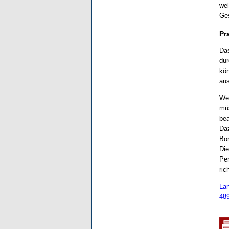
wel
Ges
Pr
Das
dur
kön
aus
Wen
müs
bea
Daz
Bon
Die
Per
ric
Lan
489