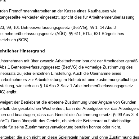
/19
den Fremdfirmenmitarbeiter an der Kasse eines Kaufhauses wie
tangestellte Verkäufer eingesetzt, spricht dies für Arbeitnehmerüberlassung.
23, 99, 101 Betriebsverfassungsgesetz (BetrVG); §§ 1, 14 Abs.3
eitnehmerüberlassungsgesetz (AÜG); §§ 611, 611a, 631 Bürgerliches
setzbuch (BGB)
chtlicher Hintergrund
Unternehmen mit über zwanzig Arbeitnehmern braucht der Arbeitgeber gemäß
Abs.1 Betriebsverfassungsgesetz (BetrVG) die vorherige Zustimmung des
riebsrats zu jeder einzelnen Einstellung. Auch die Übernahme eines
harbeitnehmers zur Arbeitsleistung im Betrieb ist eine zustimmungspflichtige
stellung, wie sich aus § 14 Abs.3 Satz 1 Arbeitnehmerüberlassungsgesetz
G) ergibt.
weigert der Betriebsrat die erbetene Zustimmung unter Angabe von Gründen
erhalb der gesetzlichen Wochenfrist, kann der Arbeitgeber vor das Arbeitsgeri
hen und beantragen, dass das Gericht die Zustimmung ersetzt (§ 99 Abs.3, 4
rVG). Dann überprüft das Gericht, ob sich der Betriebsrat auf stichhaltige
nde für seine Zustimmungsverweigerung berufen konnte oder nicht.
eitgeber, die sich nicht an diese Spielregeln halten und ohne Zustimmung de