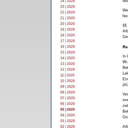
489
24 | 2020
23 | 2020
Wer
22 | 2020
fes
21 | 2020
20 | 2020
§§ 
19 | 2020
Arb
18 | 2020
Ge
17 | 2020
16 | 2020
Re
15 | 2020
In 
14 | 2020
99 
13 | 2020
Bet
12 | 2020
Lei
11 | 2020
Ein
10 | 2020
(AÜ
09 | 2020
08 | 2020
Ver
07 | 2020
inn
06 | 2020
zie
05 | 2020
Bet
04 | 2020
Grü
03 | 2020
Arb
02 | 2020