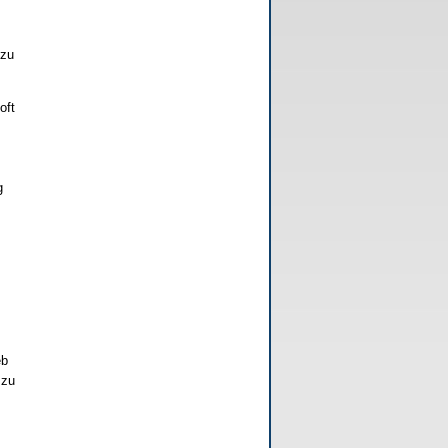
 zu
oft
g
eb
 zu