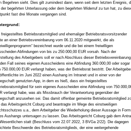
n Begehren sieht. Dies gilt zumindest dann, wenn seit dem letzten Ereignis, 
 der begehrten Unterlassung oder dem begehrten Widerruf zu tun hat, zu die
tpunkt fast drei Monate vergangen sind.
ntergrund:
 freigestelltes Betriebsratsmitglied und ehemaliger Betriebsratsvorsitzender
te an einer Betriebsvereinbarung vom 06.11.2020 mitgewirkt, die als
eiwilligenprogramm“ bezeichnet wurde und die bei einem freiwilligen
scheiden Abfindungen von bis zu 250.000,00 EUR vorsah. Nach der
stellung des Arbeitgebers soll er nach Abschluss dieser Betriebsvereinbarung
 den Fall seines eigenen Ausscheidens eine Abfindung 360.000,00 oder sogar
 750.000,00 EUR verlangt haben, was der Betriebsrat bestritt. Der Arbeitgebe
öffentlichte im Juni 2022 einen Aushang im Intranet und in einer von der
egschaft genutzten App, in dem es hieß, dass ein freigestelltes
riebsratsmitglied für sein eigenes Ausscheiden eine Abfindung von 750.000,0
 verlangt habe, was als Missbrauch der Verantwortung gegenüber der
egschaft anzusehen sei. Das damit offenbar gemeinte Betriebsratsmitglied z
 das Arbeitsgericht Coburg und beantragte im Wege des einstweiligen
htsschutzes u.a., dem Arbeitgeber die Wiederholung dieser Aussage in Form
es Aushangs untersagen zu lassen. Das Arbeitsgericht Coburg gab dem Antr
Wesentlichen statt (Beschluss vom 22.07.2022, 3 BVGa 2/22). Die dagegen
ichtete Beschwerde des Betriebsratsmitglieds, der eine weitergehende