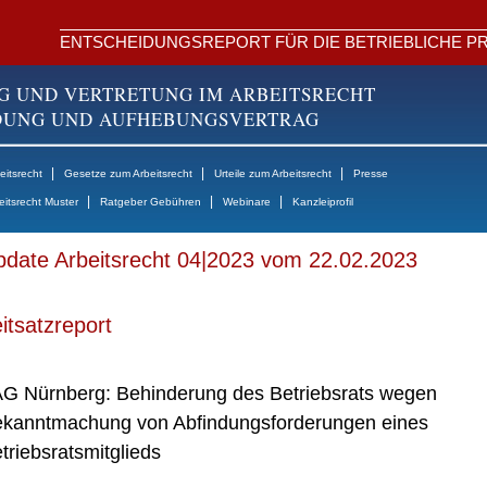
ENTSCHEIDUNGSREPORT FÜR DIE BETRIEBLICHE PR
G UND VERTRETUNG IM ARBEITSRECHT
NDUNG UND AUFHEBUNGSVERTRAG
|
|
|
itsrecht
Gesetze zum Arbeitsrecht
Urteile zum Arbeitsrecht
Presse
|
|
|
eitsrecht Muster
Ratgeber Gebühren
Webinare
Kanzleiprofil
date Arbeitsrecht 04|2023 vom 22.02.2023
itsatzreport
G Nürnberg: Behinderung des Betriebsrats wegen
kanntmachung von Abfindungsforderungen eines
triebsratsmitglieds