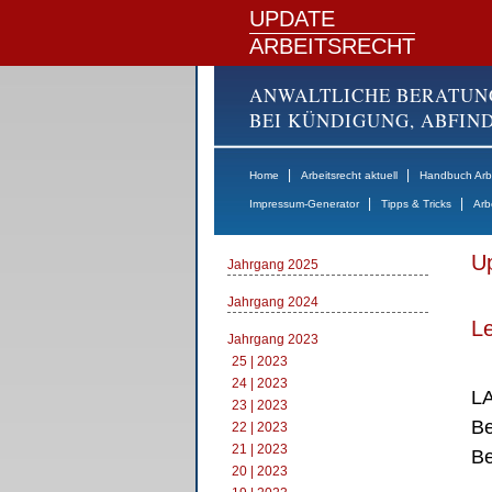
UPDATE
ARBEITSRECHT
ANWALTLICHE BERATUN
BEI KÜNDIGUNG, ABFI
|
|
Home
Arbeitsrecht aktuell
Handbuch Arbe
|
|
Impressum-Generator
Tipps & Tricks
Arb
Up
Jahrgang 2025
Jahrgang 2024
Le
Jahrgang 2023
25 | 2023
24 | 2023
LA
23 | 2023
Be
22 | 2023
21 | 2023
Be
20 | 2023