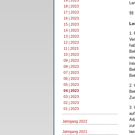
19 | 2023
Lan
18 | 2023
17 | 2023
§§ 
16 | 2023
Le
15 | 2023
14 | 2023
1. 
13 | 2023
Ver
12 | 2023
hab
11 | 2023
Bel
10 | 2023
ein
09 | 2023
Int
08 | 2023
Bet
07 | 2023
Bet
06 | 2023
05 | 2023
2. 
04 | 2023
Bet
03 | 2023
Zus
02 | 2023
3. 
01 | 2023
auf
Arb
Jahrgang 2022
zur
las
Jahrgang 2021