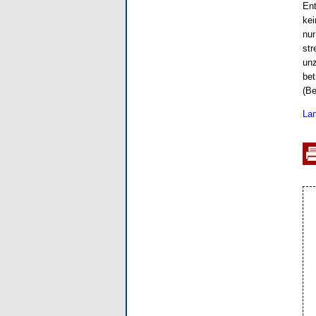
Ent
kei
nur
str
unz
bet
(Be
Lan