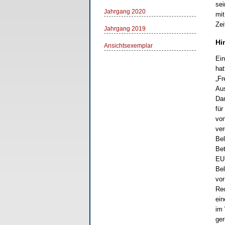
sei
Jahrgang 2020
mit
Zei
Jahrgang 2019
Hi
Ansichtsexemplar
Ein
hat
„Fr
Aus
Dar
für
von
ver
Bel
Bet
EUR
Bel
vor
Rec
ein
im 
ger