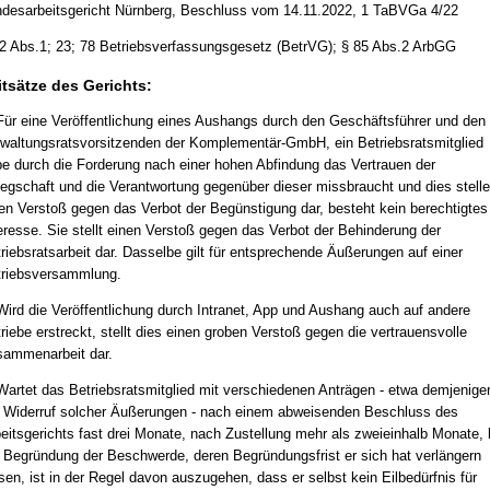
desarbeitsgericht Nürnberg, Beschluss vom 14.11.2022, 1 TaBVGa 4/22
2 Abs.1; 23; 78 Betriebsverfassungsgesetz (BetrVG); § 85 Abs.2 ArbGG
itsätze des Gerichts:
Für eine Veröffentlichung eines Aushangs durch den Geschäftsführer und den
waltungsratsvorsitzenden der Komplementär-GmbH, ein Betriebsratsmitglied
e durch die Forderung nach einer hohen Abfindung das Vertrauen der
egschaft und die Verantwortung gegenüber dieser missbraucht und dies stelle
en Verstoß gegen das Verbot der Begünstigung dar, besteht kein berechtigtes
eresse. Sie stellt einen Verstoß gegen das Verbot der Behinderung der
riebsratsarbeit dar. Dasselbe gilt für entsprechende Äußerungen auf einer
riebsversammlung.
Wird die Veröffentlichung durch Intranet, App und Aushang auch auf andere
riebe erstreckt, stellt dies einen groben Verstoß gegen die vertrauensvolle
ammenarbeit dar.
Wartet das Betriebsratsmitglied mit verschiedenen Anträgen - etwa demjenige
 Widerruf solcher Äußerungen - nach einem abweisenden Beschluss des
eitsgerichts fast drei Monate, nach Zustellung mehr als zweieinhalb Monate, 
 Begründung der Beschwerde, deren Begründungsfrist er sich hat verlängern
sen, ist in der Regel davon auszugehen, dass er selbst kein Eilbedürfnis für