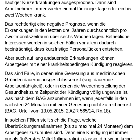
häufiger Kurzerkrankungen ausgesprochen. Dann sind
Arbeitnehmer immer wieder einmal für einige Tage oder ein bis
zwei Wochen krank.
Das rechtfertigt eine negative Prognose, wenn die
Erkrankungen in den letzten drei Jahren durchschnittlich pro
Zwölfmonatszeitraum über sechs Wochen lagen. Betriebliche
Interessen werden in solchen Fällen vor allem dadurch
beeinträchtigt, dass kurzfristige Personallücken entstehen.
Aber auch auf lang andauernde Erkrankungen können
Arbeitgeber mit einer krankheitsbedingten Kündigung reagieren.
Das sind Fälle, in denen eine Genesung aus medizinischen
Gründen dauernd ausgeschlossen ist (sog. dauernde
Arbeitsunfähigkeit), oder in denen die Wiederherstellung der
Gesundheit zum Zeitpunkt der Kündigung völlig ungewiss ist,
was nach dem BAG anzunehmen ist, wenn jedenfalls in den
nächsten 24 Monaten mit einer Genesung nicht zu rechnen ist
(BAG, Urteil vom 13.05.2015, 2 AZR 565/14, Rn.18).
In solchen Fällen stellt sich die Frage, welche
Überbrückungsmaßnahmen (bis zu maximal 24 Monaten) dem
Arbeitgeber zuzumuten sind. Denn eine Kündigung ist immer
nur als äußerstes Mittel (ultima ratio) zulässig, d.h. wenn keine