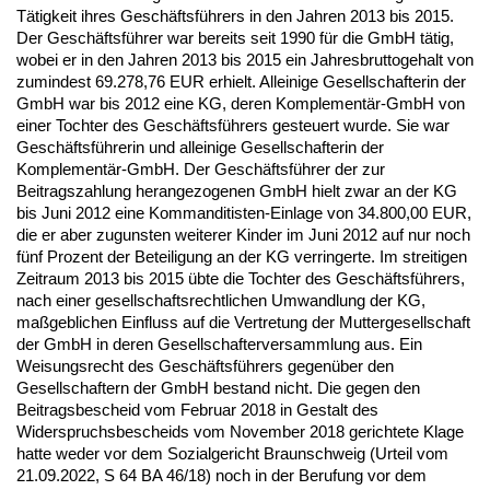
Tätigkeit ihres Geschäftsführers in den Jahren 2013 bis 2015.
Der Geschäftsführer war bereits seit 1990 für die GmbH tätig,
wobei er in den Jahren 2013 bis 2015 ein Jahresbruttogehalt von
zumindest 69.278,76 EUR erhielt. Alleinige Gesellschafterin der
GmbH war bis 2012 eine KG, deren Komplementär-GmbH von
einer Tochter des Geschäftsführers gesteuert wurde. Sie war
Geschäftsführerin und alleinige Gesellschafterin der
Komplementär-GmbH. Der Geschäftsführer der zur
Beitragszahlung herangezogenen GmbH hielt zwar an der KG
bis Juni 2012 eine Kommanditisten-Einlage von 34.800,00 EUR,
die er aber zugunsten weiterer Kinder im Juni 2012 auf nur noch
fünf Prozent der Beteiligung an der KG verringerte. Im streitigen
Zeitraum 2013 bis 2015 übte die Tochter des Geschäftsführers,
nach einer gesellschaftsrechtlichen Umwandlung der KG,
maßgeblichen Einfluss auf die Vertretung der Muttergesellschaft
der GmbH in deren Gesellschafterversammlung aus. Ein
Weisungsrecht des Geschäftsführers gegenüber den
Gesellschaftern der GmbH bestand nicht. Die gegen den
Beitragsbescheid vom Februar 2018 in Gestalt des
Widerspruchsbescheids vom November 2018 gerichtete Klage
hatte weder vor dem Sozialgericht Braunschweig (Urteil vom
21.09.2022, S 64 BA 46/18) noch in der Berufung vor dem