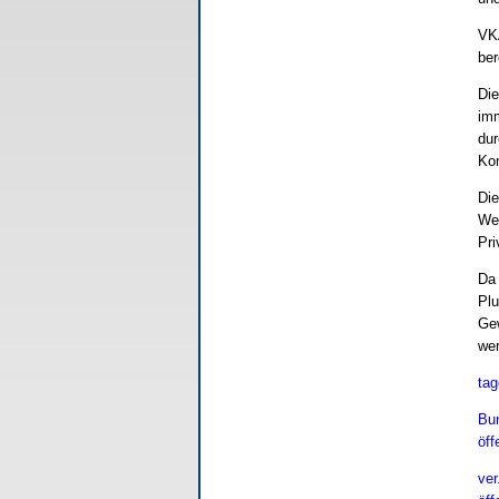
VKA
ber
Die
imm
dur
Kom
Die
Wet
Pri
Da 
Plu
Gew
we
tag
Bun
öff
ver