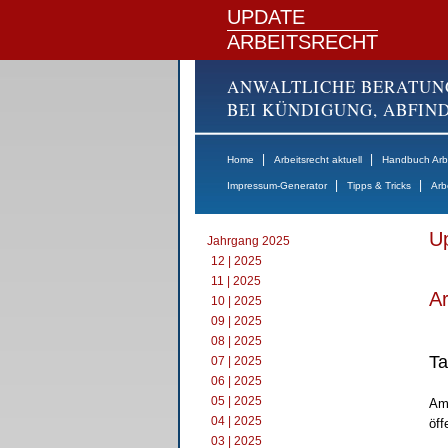
UPDATE
ARBEITSRECHT
ANWALTLICHE BERATUN
BEI KÜNDIGUNG, ABFI
|
|
Home
Arbeitsrecht aktuell
Handbuch Arbe
|
|
Impressum-Generator
Tipps & Tricks
Arb
Up
Jahrgang 2025
12 | 2025
11 | 2025
Ar
10 | 2025
09 | 2025
08 | 2025
Ta
07 | 2025
06 | 2025
05 | 2025
Am 
04 | 2025
öff
03 | 2025