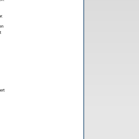
r.
en
t
ert