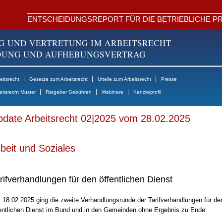
ENTSCHEIDUNGSREPORT FÜR DIE BETRIEBLICHE PR
G UND VERTRETUNG IM ARBEITSRECHT
NDUNG UND AUFHEBUNGSVERTRAG
|
|
|
itsrecht
Gesetze zum Arbeitsrecht
Urteile zum Arbeitsrecht
Presse
|
|
|
eitsrecht Muster
Ratgeber Gebühren
Webinare
Kanzleiprofil
date Arbeitsrecht 02|2025 vom 28.02.2025
beit und Soziales
rifverhandlungen für den öffentlichen Dienst
18.02.2025 ging die zweite Verhandlungsrunde der Tarifverhandlungen für de
entlichen Dienst im Bund und in den Gemeinden ohne Ergebnis zu Ende.