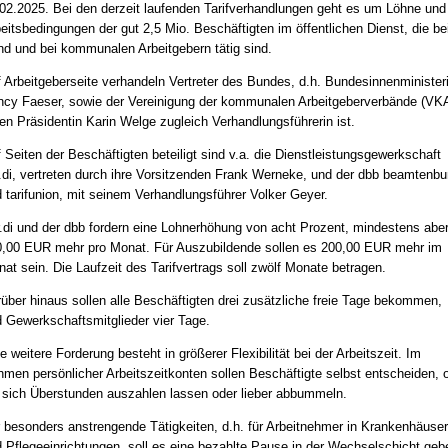
02.2025. Bei den derzeit laufenden Tarifverhandlungen geht es um Löhne und
eitsbedingungen der gut 2,5 Mio. Beschäftigten im öffentlichen Dienst, die b
d und bei kommunalen Arbeitgebern tätig sind.
 Arbeitgeberseite verhandeln Vertreter des Bundes, d.h. Bundesinnenminister
cy Faeser, sowie der Vereinigung der kommunalen Arbeitgeberverbände (VKA
en Präsidentin Karin Welge zugleich Verhandlungsführerin ist.
 Seiten der Beschäftigten beteiligt sind v.a. die Dienstleistungsgewerkschaft
.di, vertreten durch ihre Vorsitzenden Frank Werneke, und der dbb beamtenb
 tarifunion, mit seinem Verhandlungsführer Volker Geyer.
.di und der dbb fordern eine Lohnerhöhung von acht Prozent, mindestens abe
,00 EUR mehr pro Monat. Für Auszubildende sollen es 200,00 EUR mehr im
at sein. Die Laufzeit des Tarifvertrags soll zwölf Monate betragen.
über hinaus sollen alle Beschäftigten drei zusätzliche freie Tage bekommen,
 Gewerkschaftsmitglieder vier Tage.
e weitere Forderung besteht in größerer Flexibilität bei der Arbeitszeit. Im
men persönlicher Arbeitszeitkonten sollen Beschäftigte selbst entscheiden, 
 sich Überstunden auszahlen lassen oder lieber abbummeln.
 besonders anstrengende Tätigkeiten, d.h. für Arbeitnehmer in Krankenhäuse
 Pflegeeinrichtungen, soll es eine bezahlte Pause in der Wechselschicht geb