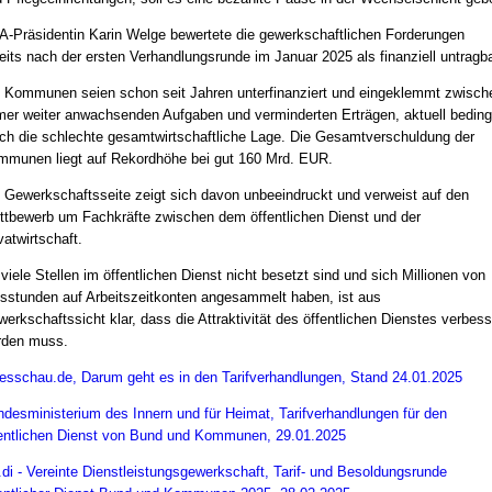
-Präsidentin Karin Welge bewertete die gewerkschaftlichen Forderungen
eits nach der ersten Verhandlungsrunde im Januar 2025 als finanziell untragba
 Kommunen seien schon seit Jahren unterfinanziert und eingeklemmt zwisch
er weiter anwachsenden Aufgaben und verminderten Erträgen, aktuell beding
ch die schlechte gesamtwirtschaftliche Lage. Die Gesamtverschuldung der
munen liegt auf Rekordhöhe bei gut 160 Mrd. EUR.
 Gewerkschaftsseite zeigt sich davon unbeeindruckt und verweist auf den
tbewerb um Fachkräfte zwischen dem öffentlichen Dienst und der
vatwirtschaft.
viele Stellen im öffentlichen Dienst nicht besetzt sind und sich Millionen von
sstunden auf Arbeitszeitkonten angesammelt haben, ist aus
erkschaftssicht klar, dass die Attraktivität des öffentlichen Dienstes verbess
rden muss.
esschau.de, Darum geht es in den Tarifverhandlungen, Stand 24.01.2025
desministerium des Innern und für Heimat, Tarifverhandlungen für den
entlichen Dienst von Bund und Kommunen, 29.01.2025
.di - Vereinte Dienstleistungsgewerkschaft, Tarif- und Besoldungsrunde