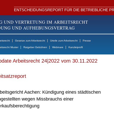
ENTSCHEIDUNGSREPORT FÜR DIE BETRIEBLICHE PR
G UND VERTRETUNG IM ARBEITSRECHT
NDUNG UND AUFHEBUNGSVERTRAG
|
|
|
itsrecht
Gesetze zum Arbeitsrecht
Urteile zum Arbeitsrecht
Presse
|
|
|
eitsrecht Muster
Ratgeber Gebühren
Webinare
Kanzleiprofil
date Arbeitsrecht 24|2022 vom 30.11.2022
itsatzreport
beitsgericht Aachen: Kündigung eines städtischen
gestellten wegen Missbrauchs einer
rkaufsberechtigung