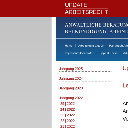
UPDATE
ARBEITSRECHT
ANWALTLICHE BERATUN
BEI KÜNDIGUNG, ABFI
|
|
Home
Arbeitsrecht aktuell
Handbuch Arbe
|
|
Impressum-Generator
Tipps & Tricks
Arb
Up
Jahrgang 2025
Jahrgang 2024
Le
Jahrgang 2023
Jahrgang 2022
Ar
25 | 2022
24 | 2022
An
23 | 2022
Ve
22 | 2022
21 | 2022