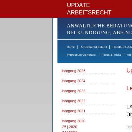
UPDATE
ARBEITSRECHT
ANWALTLICHE BERATUN
BEI KÜNDIGUNG, ABFI
|
|
Home
Arbeitsrecht aktuell
Handbuch Arbe
|
|
Impressum-Generator
Tipps & Tricks
Arb
Up
Jahrgang 2025
Jahrgang 2024
Le
Jahrgang 2023
Jahrgang 2022
LA
Jahrgang 2021
Üb
Jahrgang 2020
Lan
25 | 2020