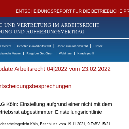
ENTSCHEIDUNGSREPORT FÜR DIE BETRIEBLICHE PR
G UND VERTRETUNG IM ARBEITSRECHT
NDUNG UND AUFHEBUNGSVERTRAG
|
|
|
itsrecht
Gesetze zum Arbeitsrecht
Urteile zum Arbeitsrecht
Presse
|
|
|
eitsrecht Muster
Ratgeber Gebühren
Webinare
Kanzleiprofil
date Arbeitsrecht 04|2022 vom 23.02.2022
ntscheidungsbesprechungen
G Köln: Einstellung aufgrund einer nicht mit dem
triebsrat abgestimmten Einstellungsrichtlinie
desarbeitsgericht Köln, Beschluss vom 19.11.2021, 9 TaBV 15/21