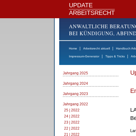
UPDATE
ARBEITSRECHT
ANWALTLICHE BERATUN
BEI KÜNDIGUNG, ABFI
|
|
Home
Arbeitsrecht aktuell
Handbuch Arbe
|
|
Impressum-Generator
Tipps & Tricks
Arb
Up
Jahrgang 2025
Jahrgang 2024
E
Jahrgang 2023
Jahrgang 2022
LA
25 | 2022
24 | 2022
Be
23 | 2022
22 | 2022
Lan
21 | 2022