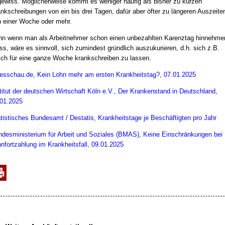
ewiss. Möglicherweise kommt es weniger häufig als bisher zu kurzen
nkschreibungen von ein bis drei Tagen, dafür aber öfter zu längeren Auszeite
 einer Woche oder mehr.
n wenn man als Arbeitnehmer schon einen unbezahlten Karenztag hinnehme
s, wäre es sinnvoll, sich zumindest gründlich auszukurieren, d.h. sich z.B.
ich für eine ganze Woche krankschreiben zu lassen.
esschau.de, Kein Lohn mehr am ersten Krankheitstag?, 07.01.2025
titut der deutschen Wirtschaft Köln e.V., Der Krankenstand in Deutschland,
01.2025
tistisches Bundesamt / Destatis, Krankheitstage je Beschäftigten pro Jahr
desministerium für Arbeit und Soziales (BMAS), Keine Einschränkungen bei
nfortzahlung im Krankheitsfall, 09.01.2025