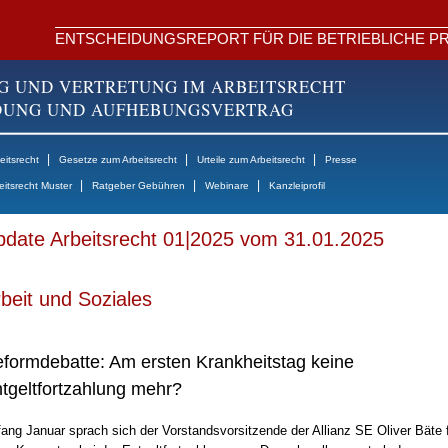
ENTSCHEIDUNGSREPORT FÜR DIE BETRIEBLICHE PR
G UND VERTRETUNG IM ARBEITSRECHT
NDUNG UND AUFHEBUNGSVERTRAG
|
|
|
itsrecht
Gesetze zum Arbeitsrecht
Urteile zum Arbeitsrecht
Presse
|
|
|
eitsrecht Muster
Ratgeber Gebühren
Webinare
Kanzleiprofil
date Arbeitsrecht 01|2025 vom 31.01.2025
beit und Soziales
formdebatte: Am ersten Krankheitstag keine
tgeltfortzahlung mehr?
ang Januar sprach sich der Vorstandsvorsitzende der Allianz SE Oliver Bäte 