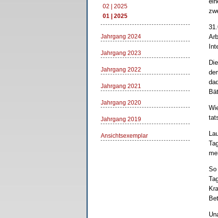
ein
02 | 2025
zwe
01 | 2025
31.
Jahrgang 2024
Arb
Int
Jahrgang 2023
Die
Jahrgang 2022
dem
dad
Jahrgang 2021
Bät
Jahrgang 2020
Wie
tat
Jahrgang 2019
Lau
Ansichtsexemplar
Tag
me
So 
Tag
Kra
Bet
Una