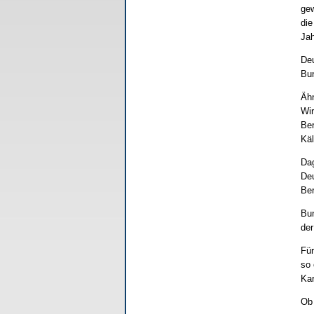
gew
die
Jah
Deu
Bun
Ähn
Wir
Ber
Käl
Dag
Deu
Ber
Bun
der
Für
so 
Kar
Ob 