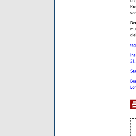
ung
Kra
von
Den
mus
gle
tag
Ins
21.
Sta
Bun
Loh