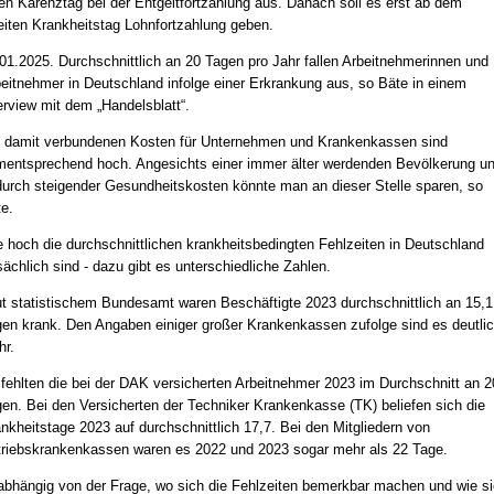
en Karenztag bei der Entgeltfortzahlung aus. Danach soll es erst ab dem
iten Krankheitstag Lohnfortzahlung geben.
01.2025. Durchschnittlich an 20 Tagen pro Jahr fallen Arbeitnehmerinnen und
eitnehmer in Deutschland infolge einer Erkrankung aus, so Bäte in einem
erview mit dem „Handelsblatt“.
 damit verbundenen Kosten für Unternehmen und Krankenkassen sind
entsprechend hoch. Angesichts einer immer älter werdenden Bevölkerung u
urch steigender Gesundheitskosten könnte man an dieser Stelle sparen, so
e.
 hoch die durchschnittlichen krankheitsbedingten Fehlzeiten in Deutschland
sächlich sind - dazu gibt es unterschiedliche Zahlen.
t statistischem Bundesamt waren Beschäftigte 2023 durchschnittlich an 15,1
en krank. Den Angaben einiger großer Krankenkassen zufolge sind es deutli
hr.
fehlten die bei der DAK versicherten Arbeitnehmer 2023 im Durchschnitt an 2
en. Bei den Versicherten der Techniker Krankenkasse (TK) beliefen sich die
nkheitstage 2023 auf durchschnittlich 17,7. Bei den Mitgliedern von
riebskrankenkassen waren es 2022 und 2023 sogar mehr als 22 Tage.
bhängig von der Frage, wo sich die Fehlzeiten bemerkbar machen und wie si