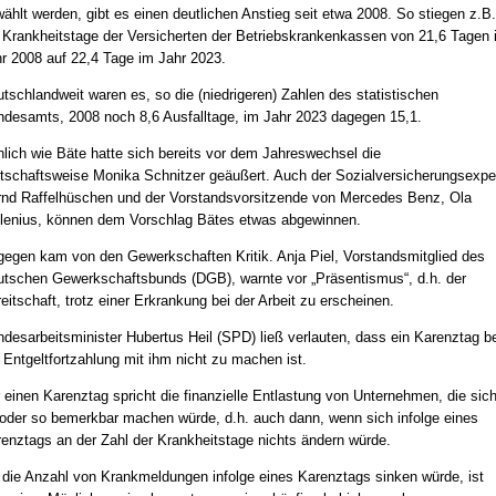
ählt werden, gibt es einen deutlichen Anstieg seit etwa 2008. So stiegen z.B.
 Krankheitstage der Versicherten der Betriebskrankenkassen von 21,6 Tagen 
r 2008 auf 22,4 Tage im Jahr 2023.
tschlandweit waren es, so die (niedrigeren) Zahlen des statistischen
desamts, 2008 noch 8,6 Ausfalltage, im Jahr 2023 dagegen 15,1.
lich wie Bäte hatte sich bereits vor dem Jahreswechsel die
tschaftsweise Monika Schnitzer geäußert. Auch der Sozialversicherungsexpe
nd Raffelhüschen und der Vorstandsvorsitzende von Mercedes Benz, Ola
lenius, können dem Vorschlag Bätes etwas abgewinnen.
egen kam von den Gewerkschaften Kritik. Anja Piel, Vorstandsmitglied des
tschen Gewerkschaftsbunds (DGB), warnte vor „Präsentismus“, d.h. der
eitschaft, trotz einer Erkrankung bei der Arbeit zu erscheinen.
desarbeitsminister Hubertus Heil (SPD) ließ verlauten, dass ein Karenztag be
 Entgeltfortzahlung mit ihm nicht zu machen ist.
 einen Karenztag spricht die finanzielle Entlastung von Unternehmen, die sic
oder so bemerkbar machen würde, d.h. auch dann, wenn sich infolge eines
enztags an der Zahl der Krankheitstage nichts ändern würde.
die Anzahl von Krankmeldungen infolge eines Karenztags sinken würde, ist