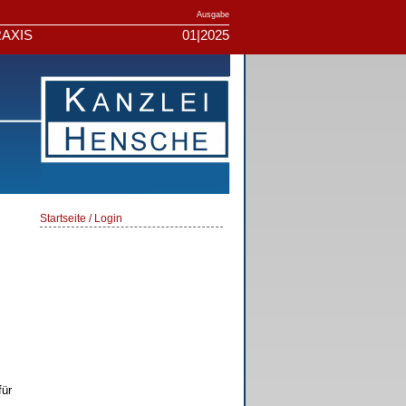
Ausgabe
AXIS
01|2025
Startseite / Login
für