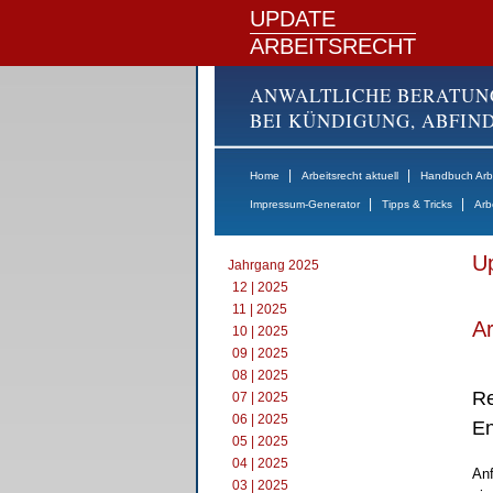
UPDATE
ARBEITSRECHT
ANWALTLICHE BERATUN
BEI KÜNDIGUNG, ABFI
|
|
Home
Arbeitsrecht aktuell
Handbuch Arbe
|
|
Impressum-Generator
Tipps & Tricks
Arb
Up
Jahrgang 2025
12 | 2025
11 | 2025
Ar
10 | 2025
09 | 2025
08 | 2025
Re
07 | 2025
06 | 2025
En
05 | 2025
04 | 2025
Anf
03 | 2025