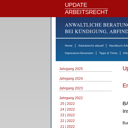
UPDATE
ARBEITSRECHT
ANWALTLICHE BERATUN
BEI KÜNDIGUNG, ABFI
|
|
Home
Arbeitsrecht aktuell
Handbuch Arbe
|
|
Impressum-Generator
Tipps & Tricks
Arb
Up
Jahrgang 2025
Jahrgang 2024
E
Jahrgang 2023
Jahrgang 2022
BA
25 | 2022
24 | 2022
In
23 | 2022
22 | 2022
Bun
21 | 2022