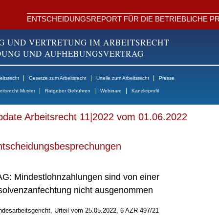
ENTSCHEIDUNGSREPORT FÜR DIE BETRIEBLICHE PR
G UND VERTRETUNG IM ARBEITSRECHT
NDUNG UND AUFHEBUNGSVERTRAG
|
|
|
itsrecht
Gesetze zum Arbeitsrecht
Urteile zum Arbeitsrecht
Presse
|
|
|
eitsrecht Muster
Ratgeber Gebühren
Webinare
Kanzleiprofil
date Arbeitsrecht 11|2022 vom 01.06.2022
ntscheidungsbesprechungen
G: Mindestlohnzahlungen sind von einer
solvenzanfechtung nicht ausgenommen
desarbeitsgericht, Urteil vom 25.05.2022, 6 AZR 497/21