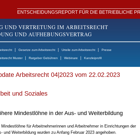
ENTSCHEIDUNGSREPORT FÜR DIE BETRIEBLICHE PR
G UND VERTRETUNG IM ARBEITSRECHT
NDUNG UND AUFHEBUNGSVERTRAG
|
|
|
itsrecht
Gesetze zum Arbeitsrecht
Urteile zum Arbeitsrecht
Presse
|
|
|
eitsrecht Muster
Ratgeber Gebühren
Webinare
Kanzleiprofil
date Arbeitsrecht 04|2023 vom 22.02.2023
beit und Soziales
here Mindestlöhne in der Aus- und Weiterbildung
 Mindestlöhne für Arbeitnehmerinnen und Arbeitnehmer in Einrichtungen der
- und Weiterbildung wurden zu Anfang Februar 2023 angehoben.