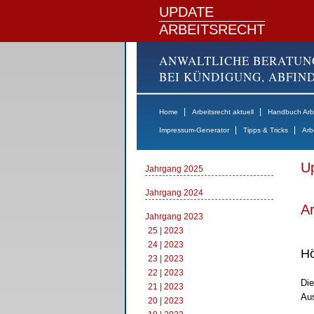
UPDATE
ARBEITSRECHT
ANWALTLICHE BERATUN
BEI KÜNDIGUNG, ABFI
|
|
Home
Arbeitsrecht aktuell
Handbuch Arbe
|
|
Impressum-Generator
Tipps & Tricks
Arb
Up
Jahrgang 2025
Jahrgang 2024
Ar
Jahrgang 2023
25 | 2023
24 | 2023
Hö
23 | 2023
22 | 2023
Die
21 | 2023
Aus
20 | 2023