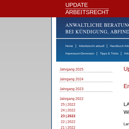
UPDATE
ARBEITSRECHT
ANWALTLICHE BERATUN
BEI KÜNDIGUNG, ABFI
|
|
Home
Arbeitsrecht aktuell
Handbuch Arbe
|
|
Impressum-Generator
Tipps & Tricks
Arb
Up
Jahrgang 2025
Jahrgang 2024
E
Jahrgang 2023
Jahrgang 2022
LA
25 | 2022
24 | 2022
Wa
23 | 2022
22 | 2022
Lan
21 | 2022