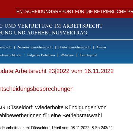
ENTSCHEIDUNGSREPORT FÜR DIE BETRIEBLICHE PR
G UND VERTRETUNG IM ARBEITSRECHT
NDUNG UND AUFHEBUNGSVERTRAG
|
|
|
itsrecht
Gesetze zum Arbeitsrecht
Urteile zum Arbeitsrecht
Presse
|
|
|
eitsrecht Muster
Ratgeber Gebühren
Webinare
Kanzleiprofil
date Arbeitsrecht 23|2022 vom 16.11.2022
ntscheidungsbesprechungen
G Düsseldorf: Wiederholte Kündigungen von
hlbewerberinnen für eine Betriebsratswahl
desarbeitsgericht Düsseldorf, Urteil vom 08.11.2022, 8 Sa 243/22