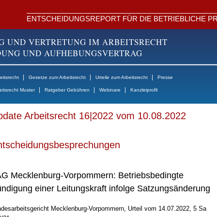
ENTSCHEIDUNGSREPORT FÜR DIE BETRIEBLICHE PR
G UND VERTRETUNG IM ARBEITSRECHT
NDUNG UND AUFHEBUNGSVERTRAG
|
|
|
itsrecht
Gesetze zum Arbeitsrecht
Urteile zum Arbeitsrecht
Presse
|
|
|
eitsrecht Muster
Ratgeber Gebühren
Webinare
Kanzleiprofil
date Arbeitsrecht 16|2022 vom 10.08.2022
ntscheidungsbesprechungen
G Mecklenburg-Vorpommern: Betriebsbedingte
ndigung einer Leitungskraft infolge Satzungsänderung
desarbeitsgericht Mecklenburg-Vorpommern, Urteil vom 14.07.2022, 5 Sa