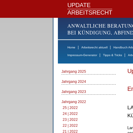
UPDATE
ARBEITSRECHT
ANWALTLICHE BERATUN
BEI KÜNDIGUNG, ABFI
|
|
Home
Arbeitsrecht aktuell
Handbuch Arbe
|
|
Impressum-Generator
Tipps & Tricks
Arb
Up
Jahrgang 2025
Jahrgang 2024
E
Jahrgang 2023
Jahrgang 2022
LA
25 | 2022
24 | 2022
Kü
23 | 2022
22 | 2022
Lan
21 | 2022