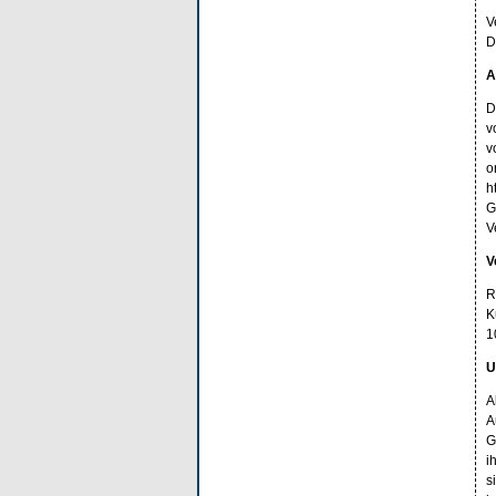
V
D
A
D
v
v
o
h
G
V
V
R
K
1
U
A
A
G
i
s