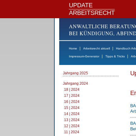
UPDATE
ARBEITSRECHT
ANWALTLICHE BERATUN
BEI KÜNDIGUNG, ABFI
|
|
Home
Arbeitsrecht aktuell
Handbuch Arbe
|
|
Impressum-Generator
Tipps & Tricks
Arb
Up
Jahrgang 2025
Jahrgang 2024
18 | 2024
E
17 | 2024
16 | 2024
BA
15 | 2024
Ar
14 | 2024
13 | 2024
BA
12 | 2024
Bet
11 | 2024