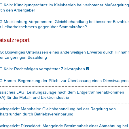
G Köln: Kündigungsschutz im Kleinbetrieb bei verbotener Maßregelung
rch den Arbeitgeber
G Mecklenburg-Vorpommern: Gleichbehandlung bei besserer Bezahlu
n Leiharbeitnehmern gegenüber Stammkräften?
itsatzreport
G: Böswilliges Unterlassen eines anderweitigen Erwerbs durch Hinna
ner zu geringen Bezahlung
G Köln: Rechtsfolgen verspäteter Zielvorgaben
G Hamm: Begrenzung der Pflicht zur Überlassung eines Dienstwagens
ssisches LAG: Leistungszulage nach dem Entgeltrahmenabkommen
A) für die Metall- und Elektroindustrie
beitsgericht Mannheim: Gleichbehandlung bei der Regelung von
haltsrunden durch Betriebsvereinbarung
beitsgericht Düsseldorf: Mangelnde Bestimmtheit einer Abmahnung bei