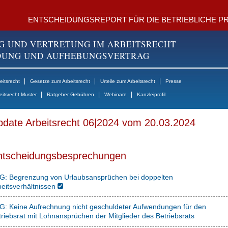
ENTSCHEIDUNGSREPORT FÜR DIE BETRIEBLICHE PR
G UND VERTRETUNG IM ARBEITSRECHT
NDUNG UND AUFHEBUNGSVERTRAG
|
|
|
itsrecht
Gesetze zum Arbeitsrecht
Urteile zum Arbeitsrecht
Presse
|
|
|
eitsrecht Muster
Ratgeber Gebühren
Webinare
Kanzleiprofil
date Arbeitsrecht 06|2024 vom 20.03.2024
ntscheidungsbesprechungen
G: Begrenzung von Urlaubsansprüchen bei doppelten
beitsverhältnissen
G: Keine Aufrechnung nicht geschuldeter Aufwendungen für den
riebsrat mit Lohnansprüchen der Mitglieder des Betriebsrats