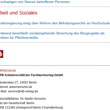
rschweigen von Namen betroffener Personen
beit und Soziales
ndesregierung einig über Reform des Befristungsrechts an Hochschule
ndesrat beschließt vorübergehende Streichung des Bürgergelds als
ktion für Pflichtverstöße
MPRESSUM
FB Arbeitsrechtlicher Fachbuchverlag GmbH
änderallee 27, 14052 Berlin
nternet: www.hensche.de
-Mail: service@afb-verlag.de
eschäftsführer: Dr. Martin Hensche
itz der Gesellschaft: Berlin
RB 131385 (Amtsgericht Berlin Charlottenburg)