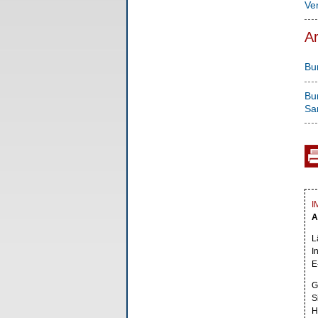
Ve
Ar
Bu
Bu
San
I
A
L
I
E
G
S
H