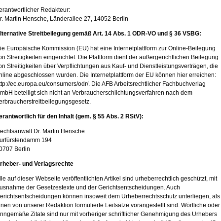
erantwortlicher Redakteur:
r. Martin Hensche, Länderallee 27, 14052 Berlin
lternative Streitbeilegung gemäß Art. 14 Abs. 1 ODR-VO und § 36 VSBG:
ie Europäische Kommission (EU) hat eine Internetplattform zur Online-Beilegung
on Streitigkeiten eingerichtet. Die Plattform dient der außergerichtlichen Beilegung
on Streitigkeiten über Verpflichtungen aus Kauf- und Dienstleistungsverträgen, die
nline abgeschlossen wurden. Die Internetplattform der EU können hier erreichen:
ttp://ec.europa.eu/consumers/odr/. Die AFB Arbeitsrechtlicher Fachbuchverlag
mbH beteiligt sich nicht an Verbraucherschlichtungsverfahren nach dem
erbraucherstreitbeilegungsgesetz.
erantwortlich für den Inhalt (gem. § 55 Abs. 2 RStV):
echtsanwalt Dr. Martin Hensche
urfürstendamm 194
0707 Berlin
rheber- und Verlagsrechte
lle auf dieser Webseite veröffentlichten Artikel sind urheberrechtlich geschützt, mit
usnahme der Gesetzestexte und der Gerichtsentscheidungen. Auch
erichtsentscheidungen können insoweit dem Urheberrechtsschutz unterliegen, als
hnen von unserer Redaktion formulierte Leitsätze vorangestellt sind. Wörtliche oder
inngemäße Zitate sind nur mit vorheriger schriftlicher Genehmigung des Urhebers