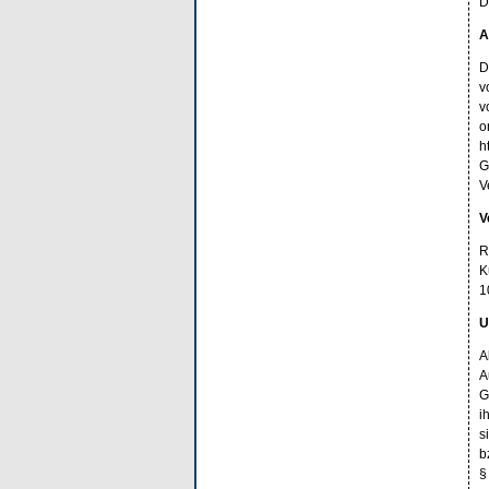
D
A
D
v
v
o
h
G
V
V
R
K
1
U
A
A
G
i
s
b
§