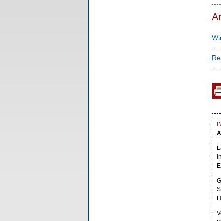
Ar
Wi
Re
I
A
L
I
E
G
S
H
V