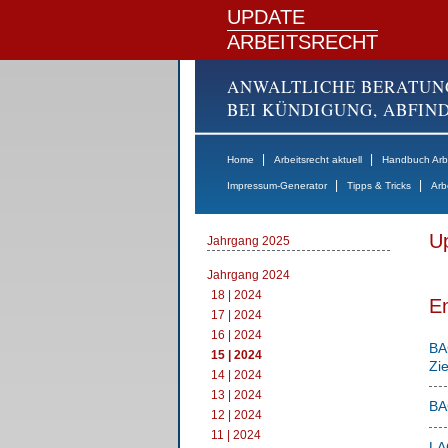
UPDATE
ARBEITSRECHT
ANWALTLICHE BERATUN
BEI KÜNDIGUNG, ABFI
|
|
Home
Arbeitsrecht aktuell
Handbuch Arbe
|
|
Impressum-Generator
Tipps & Tricks
Arb
Up
Jahrgang 2025
Jahrgang 2024
18 | 2024
E
17 | 2024
16 | 2024
BAG
15 | 2024
Zi
14 | 2024
13 | 2024
BAG
12 | 2024
11 | 2024
LA