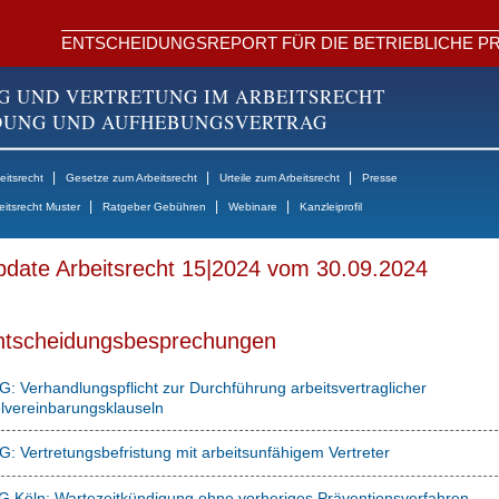
ENTSCHEIDUNGSREPORT FÜR DIE BETRIEBLICHE PR
G UND VERTRETUNG IM ARBEITSRECHT
NDUNG UND AUFHEBUNGSVERTRAG
|
|
|
itsrecht
Gesetze zum Arbeitsrecht
Urteile zum Arbeitsrecht
Presse
|
|
|
eitsrecht Muster
Ratgeber Gebühren
Webinare
Kanzleiprofil
date Arbeitsrecht 15|2024 vom 30.09.2024
ntscheidungsbesprechungen
: Verhandlungspflicht zur Durchführung arbeitsvertraglicher
elvereinbarungsklauseln
: Vertretungsbefristung mit arbeitsunfähigem Vertreter
G Köln: Wartezeitkündigung ohne vorheriges Präventionsverfahren