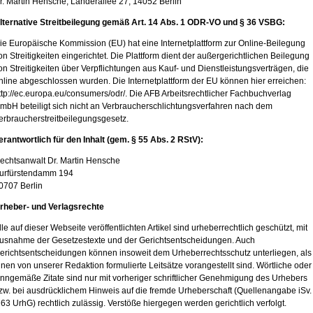
r. Martin Hensche, Länderallee 27, 14052 Berlin
lternative Streitbeilegung gemäß Art. 14 Abs. 1 ODR-VO und § 36 VSBG:
ie Europäische Kommission (EU) hat eine Internetplattform zur Online-Beilegung
on Streitigkeiten eingerichtet. Die Plattform dient der außergerichtlichen Beilegung
on Streitigkeiten über Verpflichtungen aus Kauf- und Dienstleistungsverträgen, die
nline abgeschlossen wurden. Die Internetplattform der EU können hier erreichen:
ttp://ec.europa.eu/consumers/odr/. Die AFB Arbeitsrechtlicher Fachbuchverlag
mbH beteiligt sich nicht an Verbraucherschlichtungsverfahren nach dem
erbraucherstreitbeilegungsgesetz.
erantwortlich für den Inhalt (gem. § 55 Abs. 2 RStV):
echtsanwalt Dr. Martin Hensche
urfürstendamm 194
0707 Berlin
rheber- und Verlagsrechte
lle auf dieser Webseite veröffentlichten Artikel sind urheberrechtlich geschützt, mit
usnahme der Gesetzestexte und der Gerichtsentscheidungen. Auch
erichtsentscheidungen können insoweit dem Urheberrechtsschutz unterliegen, als
hnen von unserer Redaktion formulierte Leitsätze vorangestellt sind. Wörtliche oder
inngemäße Zitate sind nur mit vorheriger schriftlicher Genehmigung des Urhebers
zw. bei ausdrücklichem Hinweis auf die fremde Urheberschaft (Quellenangabe iSv.
 63 UrhG) rechtlich zulässig. Verstöße hiergegen werden gerichtlich verfolgt.