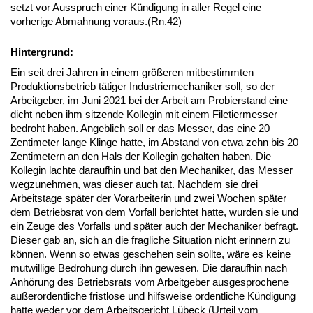
setzt vor Ausspruch einer Kündigung in aller Regel eine
vorherige Abmahnung voraus.(Rn.42)
Hintergrund:
Ein seit drei Jahren in einem größeren mitbestimmten
Produktionsbetrieb tätiger Industriemechaniker soll, so der
Arbeitgeber, im Juni 2021 bei der Arbeit am Probierstand eine
dicht neben ihm sitzende Kollegin mit einem Filetiermesser
bedroht haben. Angeblich soll er das Messer, das eine 20
Zentimeter lange Klinge hatte, im Abstand von etwa zehn bis 20
Zentimetern an den Hals der Kollegin gehalten haben. Die
Kollegin lachte daraufhin und bat den Mechaniker, das Messer
wegzunehmen, was dieser auch tat. Nachdem sie drei
Arbeitstage später der Vorarbeiterin und zwei Wochen später
dem Betriebsrat von dem Vorfall berichtet hatte, wurden sie und
ein Zeuge des Vorfalls und später auch der Mechaniker befragt.
Dieser gab an, sich an die fragliche Situation nicht erinnern zu
können. Wenn so etwas geschehen sein sollte, wäre es keine
mutwillige Bedrohung durch ihn gewesen. Die daraufhin nach
Anhörung des Betriebsrats vom Arbeitgeber ausgesprochene
außerordentliche fristlose und hilfsweise ordentliche Kündigung
hatte weder vor dem Arbeitsgericht Lübeck (Urteil vom