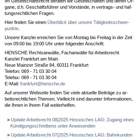
Im Ge­sell­schafts­recht be­ra­ten wir Ge­sell­schaf­ten und de­ren Or­
ga­ne, d.h. Geschäftsführer und Vorstände, in ver­trags- und haf­
tungs­recht­li­chen Fra­gen.
Hier fin­den Sie ei­nen
Über­blick über un­se­re Tätig­keits­schwer­
punk­te
.
Un­se­re Kanz­lei er­rei­chen Sie von Mon­tag bis Frei­tag in der Zeit
von 09:00 bis 19:00 Uhr un­ter fol­gen­der An­schrift:
HENSCHE Rechts­anwälte, Fach­anwälte für Ar­beits­recht
Kanz­lei Frank­furt am Main
Neue Main­zer Straße 84, 60311 Frank­furt
Te­le­fon: 069 - 71 03 30 04
Te­le­fax: 069 - 71 03 30 04
E-Mail:
frank­furt@hen­sche.de
Auf un­se­rer Web­sei­te fin­den Sie vie­le ak­tu­el­le Beiträge zu ar­
beits­recht­li­chen The­men. Viel­leicht sind dar­un­ter In­for­ma­tio­nen,
die Ih­nen in Ih­rem Fall wei­ter­hel­fen.
Up­date Ar­beits­recht 08|2025 Hes­si­sches LAG: Zu­gang ei­nes
Kündi­gungs­schrei­bens un­ter An­we­sen­den
Up­date Ar­beits­recht 07|2025 Hes­si­sches LAG: Bahn­kun­den