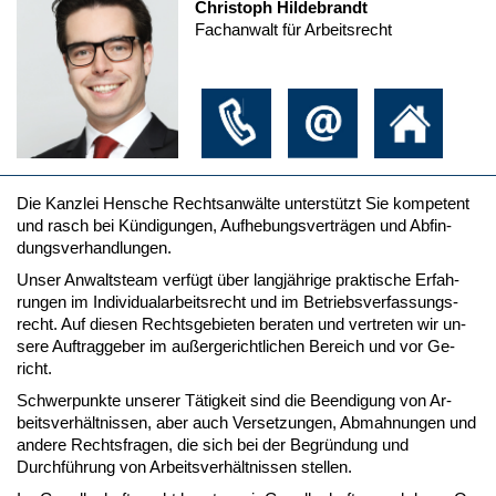
Christoph Hildebrandt
Fachanwalt für Arbeitsrecht
Die Kanz­lei Hen­sche Rechts­anwälte un­terstützt Sie kom­pe­tent
und rasch bei Kündi­gun­gen, Auf­he­bungs­verträgen und Ab­fin­
dungs­ver­hand­lun­gen.
Un­ser An­walts­team verfügt über langjähri­ge prak­ti­sche Er­fah­
run­gen im In­di­vi­dual­ar­beits­recht und im Be­triebs­ver­fas­sungs­
recht. Auf die­sen Rechts­ge­bie­ten be­ra­ten und ver­tre­ten wir un­
se­re Auf­trag­ge­ber im außer­ge­richt­li­chen Be­reich und vor Ge­
richt.
Schwer­punk­te un­se­rer Tätig­keit sind die Be­en­di­gung von Ar­
beits­verhält­nis­sen, aber auch Ver­set­zun­gen, Ab­mah­nun­gen und
an­de­re Rechts­fra­gen, die sich bei der Be­gründung und
Durchführung von Ar­beits­verhält­nis­sen stel­len.