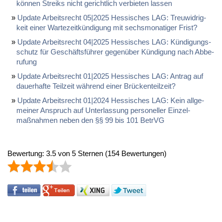
können Streiks nicht ge­richt­lich ver­bie­ten las­sen
Up­date Ar­beits­recht 05|2025 Hes­si­sches LAG: Treu­wid­rig­
keit ei­ner War­te­zeitkündi­gung mit sechs­mo­na­ti­ger Frist?
Up­date Ar­beits­recht 04|2025 Hes­si­sches LAG: Kündi­gungs­
schutz für Geschäftsführer ge­genüber Kündi­gung nach Ab­be­
ru­fung
Up­date Ar­beits­recht 01|2025 Hes­si­sches LAG: An­trag auf
dau­er­haf­te Teil­zeit während ei­ner Brücken­teil­zeit?
Up­date Ar­beits­recht 01|2024 Hes­si­sches LAG: Kein all­ge­
mei­ner An­spruch auf Un­ter­las­sung per­so­nel­ler Ein­zel­
maßnah­men ne­ben den §§ 99 bis 101 Be­trVG
Bewertung:
3.5
von
5
Sternen
(
154
Bewertungen)