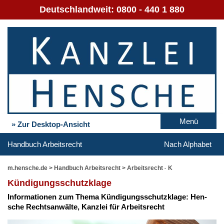
Deutschlandweit:
0800 - 440 1 880
Menü
» Zur Desktop-Ansicht
Handbuch Arbeitsrecht
Nach Alphabet
m.hensche.de
>
Handbuch Arbeitsrecht
>
Arbeitsrecht - K
Kün­di­gungs­schutz­kla­ge
In­for­ma­tio­nen zum The­ma Kün­di­gungs­schutz­kla­ge: Hen­
sche Rechts­an­wäl­te, Kanz­lei für Ar­beits­recht