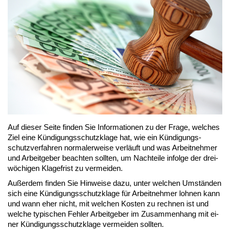
Auf die­ser Sei­te fin­den Sie In­for­ma­tio­nen zu der Fra­ge, wel­ches
Ziel ei­ne Kün­di­gungs­schutz­kla­ge hat, wie ein Kün­di­gungs­
schutz­ver­fah­ren nor­ma­ler­wei­se ver­läuft und was Ar­beit­neh­mer
und Ar­beit­ge­ber be­ach­ten soll­ten, um Nach­tei­le in­fol­ge der drei­
wö­chi­gen Kla­ge­frist zu ver­mei­den.
Au­ßer­dem fin­den Sie Hin­wei­se da­zu, un­ter wel­chen Um­stän­den
sich ei­ne Kün­di­gungs­schutz­kla­ge für Ar­beit­neh­mer loh­nen kann
und wann eher nicht, mit wel­chen Kos­ten zu rech­nen ist und
wel­che ty­pi­schen Feh­ler Ar­beit­ge­ber im Zu­sam­men­hang mit ei­
ner Kün­di­gungs­schutz­kla­ge ver­mei­den soll­ten.