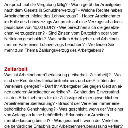
An­spruch auf die Vergütung fällig? - Wann gerät der Ar­beit­ge­ber
nach dem Ge­setz in Schuld­ner­ver­zug? - Wel­che Rech­te ha­ben
Ar­beit­neh­mer in­fol­ge des Lohn­ver­zugs? - Ha­ben Ar­beit­neh­mer
im Fal­le des Lohn­ver­zugs An­spruch auf ei­ne Ver­zugs­scha­dens­
pau­scha­le von 40,00 EUR? - Wie be­rech­nen sich die ge­setz­li­
chen Ver­zugs­zin­sen? - Sind Zin­sen vom Brut­to­lohn oder vom
Net­to­lohn ge­schul­det? -Was soll­ten Ar­beit­ge­ber und Ar­beit­neh­
mer im Fal­le ei­nes Lohn­ver­zugs be­ach­ten? - Wo fin­den Sie
mehr zum The­ma Zah­lungs­ver­zug des Ar­beit­ge­bers?
Zeitarbeit
Was ist Ar­beit­neh­merüber­las­sung (Leih­ar­beit, Zeit­ar­beit)? - Wo
sind die Rech­te des Leih­ar­beit­neh­mers und die Pflich­ten des
Ver­lei­hers ge­re­gelt? - Darf Ihr Ar­beit­ge­ber Sie ge­gen Geld an ei­
nen an­de­ren Ar­beit­ge­ber ver­lei­hen? - Genügt das Ein­verständ­
nis des Ar­beit­neh­mers für die Zulässig­keit ei­ner ge­werb­li­chen
Ar­beit­neh­merüber­las­sung? - Braucht der Ver­lei­her im­mer ei­ne
behörd­li­che Ge­neh­mi­gung? - Was ge­schieht, wenn der Ver­lei­her
von An­fang an kei­ne behörd­li­che Er­laub­nis zur Ar­beit­neh­
merüber­las­sung be­sitzt? - Was ge­schieht, wenn der Ver­lei­her
die behörd­li­che Er­laub­nis zur Ar­beit­neh­merüber­las­sung ver­liert?