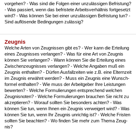
vor­ge­hen? - Was sind die Fol­gen ei­ner un­zulässi­gen Be­fris­tung?
- Was pas­siert, wenn das be­fris­te­te Ar­beits­verhält­nis fort­ge­setzt
wird? - Was können Sie bei ei­ner un­zulässi­gen Be­fris­tung tun? -
Sind auflösen­de Be­din­gun­gen zulässig?
Zeugnis
Wel­che Ar­ten von Zeug­nis­sen gibt es? - Wer kann die Er­tei­lung
ei­nes Zeug­nis­ses ver­lan­gen? - Was für ei­ne Art von Zeug­nis
können Sie ver­lan­gen? - Wann können Sie die Er­tei­lung ei­nes
Zwi­schen­zeug­nis­ses ver­lan­gen? - Wel­che An­ga­ben muß ein
Zeug­nis ent­hal­ten? - Dürfen Aus­fall­zei­ten wie z.B. ei­ne El­tern­zeit
im Zeug­nis erwähnt wer­den? - Muss ein Zeug­nis ei­ne Wunsch­
for­mel ent­hal­ten? - Wie muss der Ar­beit­ge­ber Ih­re Leis­tun­gen
be­wer­ten? - Wel­che For­mu­lie­run­gen ent­spre­chend wel­chen
Zeug­nis­no­ten? - Wel­che For­mu­lie­run­gen brau­chen Sie nicht zu
ak­zep­tie­ren? - Wor­auf soll­ten Sie be­son­ders ach­ten? - Was
können Sie tun, wenn Ih­nen ein Zeug­nis ver­wei­gert wird? - Was
können Sie tun, wenn Ihr Zeug­nis un­rich­tig ist? - Wel­che Fris­ten
soll­ten Sie be­ach­ten? - Wo fin­den Sie mehr zum The­ma Zeug­
nis?