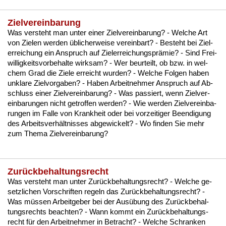
Zielvereinbarung
Was ver­steht man un­ter ei­ner Ziel­ver­ein­ba­rung? - Wel­che Art
von Zie­len wer­den übli­cher­wei­se ver­ein­bart? - Be­steht bei Ziel­
er­rei­chung ein An­spruch auf Ziel­er­rei­chungs­prämie? - Sind Frei­
wil­lig­keits­vor­be­hal­te wirk­sam? - Wer be­ur­teilt, ob bzw. in wel­
chem Grad die Zie­le er­reicht wur­den? - Wel­che Fol­gen ha­ben
un­kla­re Ziel­vor­ga­ben? - Ha­ben Ar­beit­neh­mer An­spruch auf Ab­
schluss ei­ner Ziel­ver­ein­ba­rung? - Was pas­siert, wenn Ziel­ver­
ein­ba­run­gen nicht ge­trof­fen wer­den? - Wie wer­den Ziel­ver­ein­ba­
run­gen im Fal­le von Krank­heit oder bei vor­zei­ti­ger Be­en­di­gung
des Ar­beits­verhält­nis­ses ab­ge­wi­ckelt? - Wo fin­den Sie mehr
zum The­ma Ziel­ver­ein­ba­rung?
Zurückbehaltungsrecht
Was ver­steht man un­ter Zurück­be­hal­tungs­recht? - Wel­che ge­
setz­li­chen Vor­schrif­ten re­geln das Zurück­be­hal­tungs­recht? -
Was müssen Ar­beit­ge­ber bei der Ausübung des Zurück­be­hal­
tungs­rechts be­ach­ten? - Wann kommt ein Zurück­be­hal­tungs­
recht für den Ar­beit­neh­mer in Be­tracht? - Wel­che Schran­ken