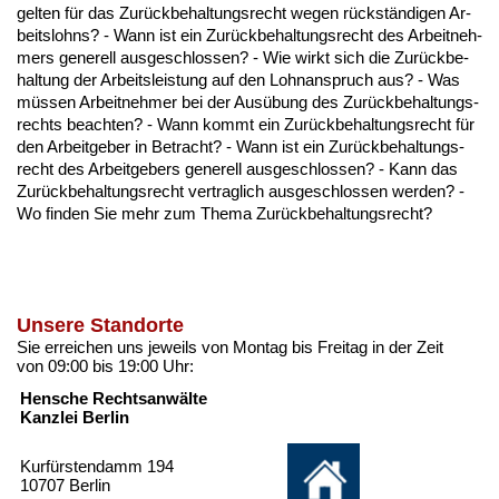
gel­ten für das Zurück­be­hal­tungs­recht we­gen rückständi­gen Ar­
beits­lohns? - Wann ist ein Zurück­be­hal­tungs­recht des Ar­beit­neh­
mers ge­ne­rell aus­ge­schlos­sen? - Wie wirkt sich die Zurück­be­
hal­tung der Ar­beits­leis­tung auf den Lohn­an­spruch aus? - Was
müssen Ar­beit­neh­mer bei der Ausübung des Zurück­be­hal­tungs­
rechts be­ach­ten? - Wann kommt ein Zurück­be­hal­tungs­recht für
den Ar­beit­ge­ber in Be­tracht? - Wann ist ein Zurück­be­hal­tungs­
recht des Ar­beit­ge­bers ge­ne­rell aus­ge­schlos­sen? - Kann das
Zurück­be­hal­tungs­recht ver­trag­lich aus­ge­schlos­sen wer­den? -
Wo fin­den Sie mehr zum The­ma Zurück­be­hal­tungs­recht?
Unsere Standorte
Sie erreichen uns jeweils von Montag bis Freitag in der Zeit
von 09:00 bis 19:00 Uhr:
Hensche Rechtsanwälte
Kanzlei Berlin
Kurfürstendamm 194
10707 Berlin