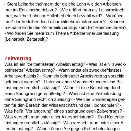
- Steht Leih­ar­beit­neh­mern der glei­che Lohn wie den Ar­beit­neh­
mer im Ent­lei­her­be­trieb zu? - Wie erfährt man als Leih­ar­beit­neh­
mer, wel­cher Lohn im Ent­lei­her­be­trieb be­zahlt wird? - Worüber
muß der Ver­lei­her den Leih­ar­beit­neh­mer in­for­mie­ren? - Können
Sie nach En­de des Zeit­ar­beits­ver­trags zum Ent­lei­her wech­seln?
- Wo fin­den Sie mehr zum The­ma Ar­beit­neh­merüber­las­sung
(Leih­ar­beit, Zeit­ar­beit)?
Zeitvertrag
Was ist ein "zeit­be­fris­te­ter" Ar­beits­ver­trag? - Was ist ein "zweck­
be­fris­te­ter" Ar­beits­ver­trag? - Wann en­det ein zweck­be­fris­te­tes
Ar­beits­verhält­nis? - Kann ein be­fris­te­ter Ar­beits­ver­trag vor­zei­tig
gekündigt wer­den? - Un­ter wel­chen Vor­aus­set­zun­gen sind Be­
fris­tun­gen recht­lich zulässig? - Wann ist ei­ne Be­fris­tung durch
ei­nen Sach­grund ge­recht­fer­tigt? - Wann ist ei­ne Zeit­be­fris­tung
oh­ne Sach­grund recht­lich zulässig? - Wel­che Son­der­re­geln gel­
ten für den Be­reich der Wis­sen­schaft und der Hoch­schu­len? -
Was heißt "Verlänge­rung" ei­nes sach­grund­lo­sen Zeit­ver­trags? -
Was ver­steht man un­ter ei­ner Al­ters­be­fris­tung? - Sind Ket­ten­be­
fris­tun­gen recht­lich zulässig? - Was ver­steht man un­ter ei­ner Al­
ters­be­fris­tung? - Wann können Sie ge­gen Ket­ten­be­fris­tun­gen