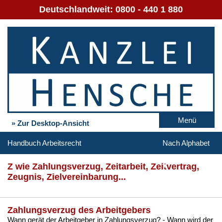
Deutschlandweit:
0800 - 440 1 880
Menü
» Zur Desktop-Ansicht
Handbuch Arbeitsrecht
Nach Alphabet
Z wie Zah­lungs­ver­zug, Zeit­ar­beit, Zeit­ver­trag,
Zeug­nis, Ziel­ver­ein­ba­rung...
Zahlungsverzug des Arbeitgebers
Wann gerät der Ar­beit­ge­ber in Zah­lungs­ver­zug? - Wann wird der