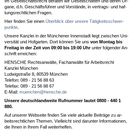
Im Ge­sell­schafts­recht be­ra­ten wir Ge­sell­schaf­ten und de­ren Or­
ga­ne, d.h. Geschäftsführer und Vorstände, in ver­trags- und haf­
tungs­recht­li­chen Fra­gen.
Hier fin­den Sie ei­nen
Über­blick über un­se­re Tätig­keits­schwer­
punk­te
.
Un­se­re Kanz­lei in der Münche­ner In­nen­stadt liegt zwi­schen Uni­
ver­sität und Hof­gar­ten. Dort können Sie uns
von Mon­tag bis
Frei­tag in der Zeit von 09:00 bis 19:00 Uhr
un­ter fol­gen­der An­
schrift er­rei­chen:
HENSCHE Rechts­anwälte, Fach­anwälte für Ar­beits­recht
Kanz­lei München
Lud­wig­s­traße 8, 80539 München
Te­le­fon: 089 - 21 56 88 63
Te­le­fax: 089 - 21 56 88 67
E-Mail:
mu­en­chen@hen­sche.de
Un­se­re deutsch­land­wei­te Ruf­num­mer lau­tet 0800 - 440 1
880.
Auf un­se­rer Web­sei­te fin­den Sie vie­le ak­tu­el­le Beiträge zu ar­
beits­recht­li­chen The­men. Viel­leicht sind dar­un­ter In­for­ma­tio­nen,
die Ih­nen in Ih­rem Fall wei­ter­hel­fen.