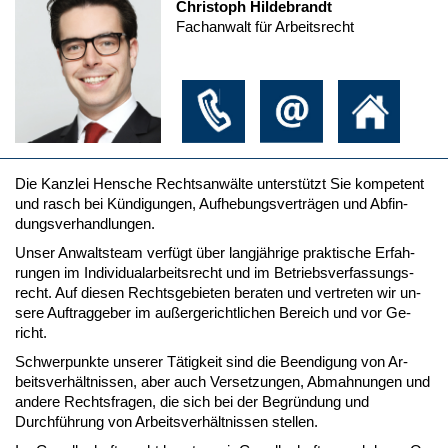
Christoph Hildebrandt
Fachanwalt für Arbeitsrecht
Die Kanz­lei Hen­sche Rechts­anwälte un­terstützt Sie kom­pe­tent
und rasch bei Kündi­gun­gen, Auf­he­bungs­verträgen und Ab­fin­
dungs­ver­hand­lun­gen.
Un­ser An­walts­team verfügt über langjähri­ge prak­ti­sche Er­fah­
run­gen im In­di­vi­dual­ar­beits­recht und im Be­triebs­ver­fas­sungs­
recht. Auf die­sen Rechts­ge­bie­ten be­ra­ten und ver­tre­ten wir un­
se­re Auf­trag­ge­ber im außer­ge­richt­li­chen Be­reich und vor Ge­
richt.
Schwer­punk­te un­se­rer Tätig­keit sind die Be­en­di­gung von Ar­
beits­verhält­nis­sen, aber auch Ver­set­zun­gen, Ab­mah­nun­gen und
an­de­re Rechts­fra­gen, die sich bei der Be­gründung und
Durchführung von Ar­beits­verhält­nis­sen stel­len.