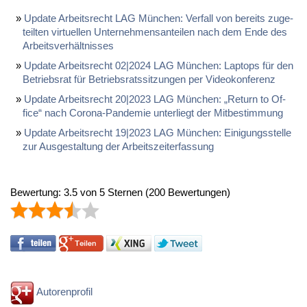
Up­date Ar­beits­recht LAG München: Ver­fall von be­reits zu­ge­
teil­ten vir­tu­el­len Un­ter­neh­mens­an­tei­len nach dem En­de des
Ar­beits­verhält­nis­ses
Up­date Ar­beits­recht 02|2024 LAG München: Lap­tops für den
Be­triebs­rat für Be­triebs­rats­sit­zun­gen per Vi­deo­kon­fe­renz
Up­date Ar­beits­recht 20|2023 LAG München: „Re­turn to Of­
fice“ nach Co­ro­na-Pan­de­mie un­ter­liegt der Mit­be­stim­mung
Up­date Ar­beits­recht 19|2023 LAG München: Ei­ni­gungs­stel­le
zur Aus­ge­stal­tung der Ar­beits­zeit­er­fas­sung
Bewertung:
3.5
von
5
Sternen
(
200
Bewertungen)
Autorenprofil