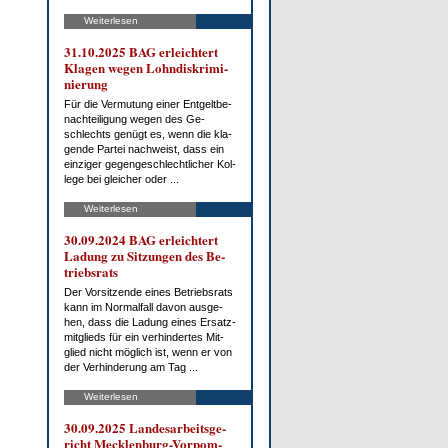
Weiterlesen
31.10.2025 BAG er­leich­tert
Kla­gen we­gen Lohn­dis­kri­mi­
nie­rung
Für die Ver­mu­tung ei­ner Ent­gelt­be­
nach­tei­li­gung we­gen des Ge­
schlechts ge­nügt es, wenn die kla­
gen­de Par­tei nach­weist, dass ein
ein­zi­ger ge­gen­ge­schlecht­li­cher Kol­
le­ge bei glei­cher oder ...
Weiterlesen
30.09.2024 BAG er­leich­tert
La­dung zu Sit­zun­gen des Be­
triebs­rats
Der Vor­sit­zen­de ei­nes Be­triebs­rats
kann im Nor­mal­fall da­von aus­ge­
hen, dass die La­dung ei­nes Er­satz­
mit­glieds für ein ver­hin­der­tes Mit­
glied nicht mög­lich ist, wenn er von
der Ver­hin­de­rung am Tag ...
Weiterlesen
30.09.2025 Lan­des­ar­beits­ge­
richt Meck­len­burg-Vor­pom­