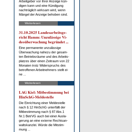
Ar­beit­ge­ber vor ih­rer An­zei­ge kün­
di­gen kann und ei­ne Kün­di­gung
nach­träg­lich wirk­sam wird, wenn
Män­gel der An­zei­ge be­ho­ben sind.
Weiterlesen
31.10.2025 Lan­des­ar­beits­ge­
richt Hamm: Un­zu­läs­si­ge Vi­
deo­über­wa­chung be­grün­det ...
Ei­ne per­ma­nen­te un­zu­läs­si­ge
Über­wa­chung na­he­zu der ge­sam­
ten Be­triebs­räu­me und des Ar­beits­
plat­zes über ei­nen Zeit­raum von 22
Mo­na­ten trotz Wi­der­spruchs des
be­trof­fe­nen Ar­beit­neh­mers stellt ei­
ne ...
Weiterlesen
LAG Kiel: Mit­be­stim­mung bei
HinSchG-Mel­de­stel­le
Die Ein­rich­tung ei­ner Mel­de­stel­le
nach § 12 HinSchG un­ter­fällt der
Mit­be­stim­mung nach § 87 Abs.1
Nr.1 Be­trVG auch bei ei­ner Aus­la­
ge­rung an ei­ne ex­ter­ne Rechts­an­
walts­kanz­lei. Wür­de die Mit­stim­
mung ...