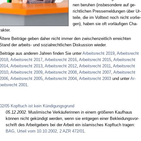
nen be­ru­hen (ins­be­son­de­re auf ge­
richt­li­chen Pres­se­mel­dun­gen über Ur­
tei­le, die im Voll­text noch nicht vor­lie­
gen), ha­ben sie oft vor­läu­fi­gen Cha­
rak­ter.
Äl­te­re Bei­trä­ge ge­ben da­her nicht im­mer den zwi­schen­zeit­lich er­reich­ten
Stand der ar­beits- und so­zi­al­recht­li­chen Dis­kus­si­on wie­der.
Bei­trä­ge aus an­de­ren Jah­ren fin­den Sie un­ter
Ar­beits­recht 2019
,
Ar­beits­recht
2018
,
Ar­beits­recht 2017
,
Ar­beits­recht 2016
,
Ar­beits­recht 2015
,
Ar­beits­recht
2014
,
Ar­beits­recht 2013
,
Ar­beits­recht 2012
,
Ar­beits­recht 2011
,
Ar­beits­recht
2010
,
Ar­beits­recht 2009
,
Ar­beits­recht 2008
,
Ar­beits­recht 2007
,
Ar­beits­recht
2006
,
Ar­beits­recht 2005
,
Ar­beits­recht 2004
,
Ar­beits­recht 2003
und un­ter
Ar­
beits­recht 2001
.
02/05 Kopftuch ist kein Kündigungsgrund
05.12.2002.
Mus­li­mi­sche Verkäufe­r­in­nen in ei­nem größeren Kauf­haus
können nicht gekündigt wer­den, wenn sie ent­ge­gen ei­ner Be­klei­dungs­vor­
schrift des Ar­beit­ge­bers bei der Ar­beit ein is­la­mi­sches Kopf­tuch tra­gen:
BAG, Ur­teil vom 10.10.2002, 2 AZR 472/01
.