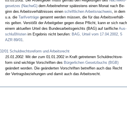
05.05.2002.
Der Ar­beit­ge­ber muss gemäß den Re­ge­lun­gen des
Nach­weis­
ge­set­zes (NachwG)
dem Ar­beit­neh­mer spätes­tens ei­nen Mo­nat nach Be­
ginn des Ar­beits­verhält­nis­ses ei­nen
schrift­li­chen Ar­beits­nach­weis
, in dem
u.a. die
Ta­rif­verträge
ge­nannt wer­den müssen, die für das Ar­beits­verhält­
nis gel­ten. Verstößt der Ar­beit­ge­ber ge­gen die­se Pflicht, kann er sich nach
ei­nem ak­tu­el­len Ur­teil des Bun­des­ar­beits­ge­richts (BAG) auf ta­rif­li­che
Aus­
schlußfris­ten
im Er­geb­nis nicht be­ru­fen:
BAG, Ur­teil vom 17.04.2002, 5
AZR 89/01
.
02/01 Schuldrechtsreform und Arbeitsrecht
15.01.2002.
Mit der zum 01.01.2002 in Kraft ge­tre­te­nen Schuld­rechts­re­
form sind wich­ti­ge Vor­schrif­ten des
Bürger­li­chen Ge­setz­buchs (BGB)
geändert wor­den. Die geänder­ten Vor­schrif­ten be­tref­fen auch das Recht
der Ver­trags­be­zie­hun­gen und da­mit auch das Ar­beits­recht.