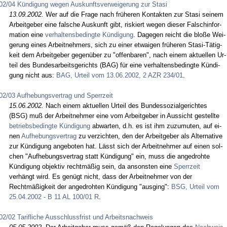
02/04 Kündigung wegen Auskunftsverweigerung zur Stasi
13.09.2002.
Wer auf die Fra­ge nach frühe­ren Kon­tak­ten zur Sta­si sei­nem
Ar­beit­ge­ber ei­ne fal­sche Aus­kunft gibt, ris­kiert we­gen die­ser Falsch­in­for­
ma­ti­on ei­ne
ver­hal­tens­be­ding­te Kündi­gung
. Da­ge­gen reicht die bloße Wei­
ge­rung ei­nes Ar­beit­neh­mers, sich zu ei­ner et­wai­gen frühe­ren Sta­si-Tätig­
keit dem Ar­beit­ge­ber ge­genüber zu "of­fen­ba­ren", nach ei­nem ak­tu­el­len Ur­
teil des Bun­des­ar­beits­ge­richts (BAG) für ei­ne ver­hal­tens­be­ding­te Kündi­
gung nicht aus:
BAG, Ur­teil vom 13.06.2002, 2 AZR 234/01
.
02/03 Aufhebungsvertrag und Sperrzeit
15.06.2002.
Nach ei­nem ak­tu­el­len Ur­teil des Bun­des­so­zi­al­ge­rich­tes
(BSG) muß der Ar­beit­neh­mer ei­ne vom Ar­beit­ge­ber in Aus­sicht ge­stell­te
be­triebs­be­ding­te Kündi­gung
ab­war­ten, d.h. es ist ihm zu­zu­mu­ten, auf ei­
nen
Auf­he­bungs­ver­trag
zu ver­zich­ten, den der Ar­beit­ge­ber als Al­ter­na­ti­ve
zur Kündi­gung an­ge­bo­ten hat. Lässt sich der Ar­beit­neh­mer auf ei­nen sol­
chen "Auf­he­bungs­ver­trag statt Kündi­gung" ein, muss die an­ge­droh­te
Kündi­gung ob­jek­tiv rechtmäßig sein, da an­sons­ten ei­ne
Sperr­zeit
verhängt wird. Es genügt nicht, dass der Ar­beit­neh­mer von der
Rechtmäßig­keit der an­ge­droh­ten Kündi­gung "aus­ging":
BSG, Ur­teil vom
25.04.2002 - B 11 AL 100/01 R
.
02/02 Tarifliche Ausschlussfrist und Arbeitsnachweis