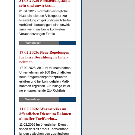
31.03.2026: Frei­stel­lungs­klau­
seln sind un­wirk­sam.
01.04.2026. For­mu­lar­ver­trag­li­che
Klau­seln, die den Ar­beit­ge­ber zur
Frei­stel­lung im ge­kün­dig­ten Ar­beits­
ver­hält­nis be­rech­ti­gen, sind un­wirk­
sam, wenn sie kei­ne kon­kre­ten
Vor­aus­set­zun­gen für die ...
Weiterlesen
17.02.2026: Neue Re­ge­lun­gen
für fai­re Be­zah­lung in Un­ter­
neh­men
17.02.2026. Ab Ju­ni müs­sen schon
Un­ter­neh­men ab 100 Be­schäf­tig­ten
neue Ent­gelt­tranz­pa­renz­pflich­ten
er­fül­len und bei Lohn­ge­fäl­len Maß­
nah­men er­grei­fen. Grund­la­ge ist ei­
ne ent­spre­chen­de EU-Richt­li­nie.
Weiterlesen
11.02.2026: Warn­streiks im
öf­fent­li­chen Dienst im Rah­men
ak­tu­el­ler Ta­rif­ver­ha...
11.02.2026 Im öf­fent­li­chen Dienst
fin­den der­zeit er­neut Ta­rif­ver­hand­
lun­gen zwi­schen den zu­stän­di­gen