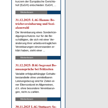
kur­zem der Eu­ro­päi­sche Ge­richts­
hof (EuGH) ent­schie­den: EuGH, ...
Weiterlesen
31.12.2025: LAG Hamm: Be­
triebs­ver­ein­ba­rung und So­zi­
al­aus­wahl
Die Ver­ein­ba­rung ei­nes Son­der­kün­
di­gungs­schut­zes nur für die Be­
schäf­tig­ten, die sich mit ei­ner Ver­
än­de­rung ih­rer ar­beits­ver­trag­li­chen
Ver­ein­ba­run­gen ein­ver­stan­den er­
klärt ha­ben, steht ei­ner ...
Weiterlesen
31.12.2025: BAG be­grenzt Bo­
nus­an­sprü­che bei Fehl­zei­ten
Va­ria­ble er­folgs­ab­hän­gi­ge Ge­halts­
be­stand­tei­le oh­ne un­mit­tel­ba­ren
Leis­tungs­be­zug sind für Zei­ten ei­
ner El­tern­zeit­zeit im All­ge­mei­nen,
d.h. oh­ne be­son­de­re Ver­ein­ba­run­
gen, nicht zu zah­len.
Weiterlesen
30.11.2025 LAG Stutt­gart: So­