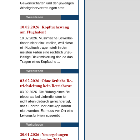
Ge­werk­schaf­ten und den je­wei­li­gen
Ar­beit­ge­ber­ver­tre­tun­gen statt.
Weiterlesen
10.02.2026: Kopf­tuch­zwang
am Flug­ha­fen?
10.02.2026. Mus­li­mi­sche Be­wer­be­
rin­nen nicht ein­zu­stel­len, weil die­se
ein Kopf­tuch tra­gen stellt in den
meis­ten Fäl­len ei­ne recht­lich un­zu­
läs­si­ge Dis­kri­mi­nie­rung dar, da das
Tra­gen ei­nes Kopf­tuchs ...
Weiterlesen
03.02.2026: Oh­ne ört­li­che Be­
triebs­lei­tung kein Be­triebs­rat
03.02.2026. Die Bil­dung ei­nes Be­
triebs­rats bei Lie­fer­diens­ten ist
nicht al­lein da­durch ge­recht­fer­tigt,
dass Fah­rer über ei­ne App ko­or­di­
niert wer­den. Es muss vor Ort ei­ne
Lei­tungs­funk­ti­on aus­ge­übt ...
Weiterlesen
20.01.2026: Neu­re­ge­lun­gen
zum Jah­res­be­ginn 2026