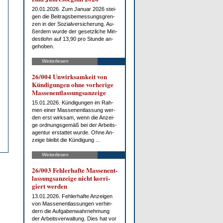
20.01.2026. Zum Ja­nu­ar 2026 stei­
gen die Bei­trags­be­mes­sungs­gren­
zen in der So­zi­al­ver­si­che­rung. Au­
ßer­dem wur­de der ge­setz­li­che Min­
dest­lohn auf 13,90 pro St­un­de an­
ge­ho­ben.
Weiterlesen
26/004 Un­wirk­sam­keit von
Kün­di­gun­gen oh­ne vor­he­ri­ge
Mas­sen­ent­las­sungs­an­zei­ge
15.01.2026. Kün­di­gun­gen im Rah­
men ei­ner Mas­sen­ent­las­sung wer­
den erst wirk­sam, wenn die An­zei­
ge ord­nungs­ge­mäß bei der Ar­beits­
agen­tur er­stat­tet wur­de. Oh­ne An­
zei­ge bleibt die Kün­di­gung ...
Weiterlesen
26/003 Feh­ler­haf­te Mas­sen­ent­
las­sungs­an­zei­ge nicht kor­ri­
giert wer­den
13.01.2026. Feh­ler­haf­te An­zei­gen
von Mas­sen­ent­las­sun­gen ver­hin­
dern die Auf­ga­ben­wahr­neh­mung
der Ar­beits­ver­wal­tung. Dies hat vor