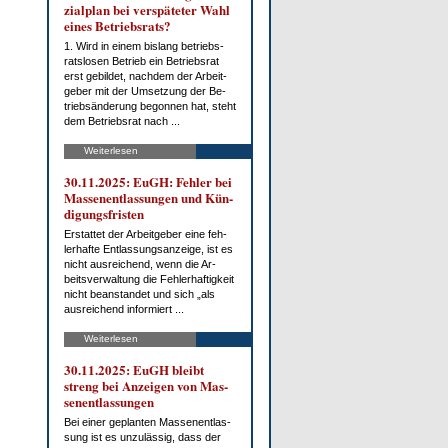
zi­al­plan bei ver­spä­te­ter Wahl
ei­nes Be­triebs­rats?
1. Wird in ei­nem bis­lang be­triebs­
rats­lo­sen Be­trieb ein Be­triebs­rat
erst ge­bil­det, nach­dem der Ar­beit­
ge­ber mit der Um­set­zung der Be­
trieb­s­än­de­rung be­gon­nen hat, steht
dem Be­triebs­rat nach ...
Weiterlesen
30.11.2025: EuGH: Feh­ler bei
Mas­sen­ent­las­sun­gen und Kün­
di­gungs­fris­ten
Er­stat­tet der Ar­beit­ge­ber ei­ne feh­
ler­haf­te Ent­las­sungs­an­zei­ge, ist es
nicht aus­rei­chend, wenn die Ar­
beits­ver­wal­tung die Feh­ler­haf­tig­keit
nicht be­an­stan­det und sich „als
aus­rei­chend in­for­miert ...
Weiterlesen
30.11.2025: EuGH bleibt
streng bei An­zei­gen von Mas­
sen­ent­las­sun­gen
Bei ei­ner ge­plan­ten Mas­sen­ent­las­
sung ist es un­zu­läs­sig, dass der