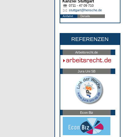
Kanzlei Stuttgart
0711 - 47 09 710
stuttgart@hensche.de
Anfahrt
Details
REFERENZEN
Arbeitsrecht.de
Jura Uni SB
Econ Biz