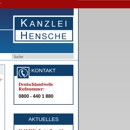
T
KONTAKT
u­
Deutschlandweite
Rufnummer:
0800 - 440 1 880
AKTUELLES