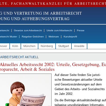
LTE, FACHANWALTSKANZLEI FÜR ARBEITSRECH
G UND VERTRETUNG IM ARBEITSRECHT
NDUNG UND AUFHEBUNGSVERTRAG
|
|
|
itsrecht
Gesetze zum Arbeitsrecht
Urteile zum Arbeitsrecht
Presse
|
|
|
eitsrecht Muster
Ratgeber Gebühren
Webinare
Kanzleiprofil
nover
Köln
München
Nürnberg
Stuttgart
Anwälte
ARBEITSRECHT AKTUELL
Ak­tu­el­les Ar­beits­recht 2002: Ur­tei­le, Ge­setz­ge­bung, E
ro­pa­recht, Ar­beit & So­zia­les
Auf die­ser Sei­te fin­den Sie ju­ris­ti­
sche Be­wer­tun­gen ak­tu­el­ler Ur­tei­le
und Ge­set­zes­än­de­run­gen auf dem
Ge­biet des Ar­beits- und So­zi­al­rechts
im Jahr 2002.
Da die Bei­trä­ge ak­tua­li­täts­be­dingt auf
teil­wei­se un­voll­stän­di­gen In­for­ma­tio­