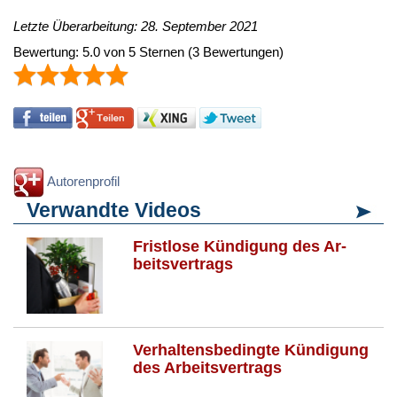
Letzte Überarbeitung: 28. September 2021
Bewertung:
5.0
von
5
Sternen
(
3
Bewertungen)
Autorenprofil
Verwandte Videos
Frist­lo­se Kün­di­gung des Ar­
beits­ver­trags
Ver­hal­tens­be­ding­te Kün­di­gung
des Ar­beits­ver­trags