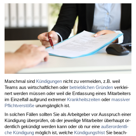
Manch­mal sind
Kün­di­gun­gen
nicht zu ver­mei­den, z.B. weil
Teams aus wirt­schaft­li­chen oder
be­trieb­li­chen Grün­den
ver­klei­
nert wer­den müs­sen oder weil die Ent­las­sung ei­nes Mit­ar­bei­ters
im Ein­zel­fall auf­grund ex­tre­mer
Krank­heits­zei­ten
oder
mas­si­ver
Pflicht­ver­stö­ße
un­um­gäng­lich ist.
In sol­chen Fäl­len soll­ten Sie als Ar­beit­ge­ber vor Aus­spruch ei­ner
Kün­di­gung über­prü­fen, ob der je­wei­li­ge Mit­ar­bei­ter über­haupt or­
dent­lich ge­kün­digt wer­den kann oder ob nur ei­ne
au­ßer­or­dent­li­
che Kün­di­gung
mög­lich ist, wel­che
Kün­di­gungs­frist
Sie be­ach­