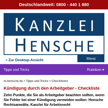
Deutschlandweit:
0800 - 440 1 880
Menü
» Zur Desktop-Ansicht
Tipps und Tricks
Rubriken
m.hensche.de
>
Tipps und Tricks
>
Checklisten
Kün­di­gung durch den Ar­beit­ge­ber - Check­lis­te
Zehn Punk­te, die Sie als Ar­beit­ge­ber be­ach­ten soll­ten, wenn
Sie Feh­ler bei ei­ner Kün­di­gung ver­mei­den wol­len: Hen­sche
Rechts­an­wäl­te, Kanz­lei für Ar­beits­recht