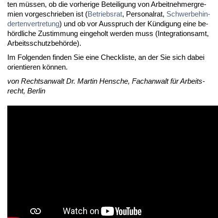
ten müs­sen, ob die vor­he­ri­ge Be­tei­li­gung von Ar­beit­neh­mer­gre­
mi­en vor­ge­schrie­ben ist (
Be­triebs­rat
, Per­so­nal­rat,
Schwer­be­hin­
der­ten­ver­tre­tung
) und ob vor Aus­spruch der Kün­di­gung ei­ne be­
hörd­li­che Zu­stim­mung ein­ge­holt wer­den muss (In­te­gra­ti­ons­amt,
Ar­beits­schutz­be­hör­de).
Im Fol­gen­den fin­den Sie ei­ne Check­lis­te, an der Sie sich da­bei
ori­en­tie­ren kön­nen.
von Rechts­an­walt Dr. Mar­tin Hen­sche, Fach­an­walt für Ar­beits­
recht, Ber­lin