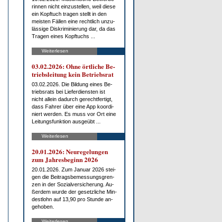
rin­nen nicht ein­zu­stel­len, weil die­se
ein Kopf­tuch tra­gen stellt in den
meis­ten Fäl­len ei­ne recht­lich un­zu­
läs­si­ge Dis­kri­mi­nie­rung dar, da das
Tra­gen ei­nes Kopf­tuchs ...
Weiterlesen
03.02.2026: Oh­ne ört­li­che Be­
triebs­lei­tung kein Be­triebs­rat
03.02.2026. Die Bil­dung ei­nes Be­
triebs­rats bei Lie­fer­diens­ten ist
nicht al­lein da­durch ge­recht­fer­tigt,
dass Fah­rer über ei­ne App ko­or­di­
niert wer­den. Es muss vor Ort ei­ne
Lei­tungs­funk­ti­on aus­ge­übt ...
Weiterlesen
20.01.2026: Neu­re­ge­lun­gen
zum Jah­res­be­ginn 2026
20.01.2026. Zum Ja­nu­ar 2026 stei­
gen die Bei­trags­be­mes­sungs­gren­
zen in der So­zi­al­ver­si­che­rung. Au­
ßer­dem wur­de der ge­setz­li­che Min­
dest­lohn auf 13,90 pro St­un­de an­
ge­ho­ben.
Weiterlesen