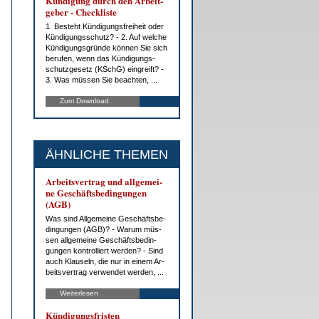
Kün­di­gung durch den Ar­beit­
ge­ber - Check­lis­te
1. Be­steht Kün­di­gungs­frei­heit oder
Kün­di­gungs­schutz? - 2. Auf wel­che
Kün­di­gungs­grün­de kön­nen Sie sich
be­ru­fen, wenn das Kün­di­gungs­
schutz­ge­setz (KSchG) ein­greift? -
3. Was müs­sen Sie be­ach­ten, ...
Zum Download
ÄHNLICHE THEMEN
Ar­beits­ver­trag und all­ge­mei­
ne Ge­schäfts­be­din­gun­gen
(AGB)
Was sind All­ge­mei­ne Ge­schäfts­be­
din­gun­gen (AGB)? - War­um müs­
sen all­ge­mei­ne Ge­schäfts­be­din­
gun­gen kon­trol­liert wer­den? - Sind
auch Klau­seln, die nur in ei­nem Ar­
beits­ver­trag ver­wen­det wer­den, ...
Weiterlesen
Kün­di­gungs­fris­ten