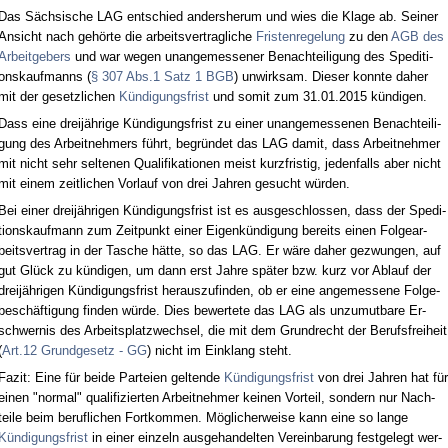
Das Säch­si­sche LAG ent­schied an­ders­her­um und wies die Kla­ge ab. Sei­ner
An­sicht nach gehörte die ar­beits­ver­trag­li­che
Fris­ten­re­ge­lung
zu den
AGB des
Ar­beit­ge­bers
und war we­gen un­an­ge­mes­se­ner Be­nach­tei­li­gung des Spe­di­ti­
ons­kauf­manns (
§ 307 Abs.1 Satz 1 BGB
) un­wirk­sam. Die­ser konn­te da­her
mit der ge­setz­li­chen
Kündi­gungs­frist
und so­mit zum 31.01.2015 kündi­gen.
Dass ei­ne dreijähri­ge Kündi­gungs­frist zu ei­ner un­an­ge­mes­se­nen Be­nach­tei­li­
gung des Ar­beit­neh­mers führt, be­gründet das LAG da­mit, dass Ar­beit­neh­mer
mit nicht sehr sel­te­nen Qua­li­fi­ka­tio­nen meist kurz­fris­tig, je­den­falls aber nicht
mit ei­nem zeit­li­chen Vor­lauf von drei Jah­ren ge­sucht würden.
Bei ei­ner dreijähri­gen Kündi­gungs­frist ist es aus­ge­schlos­sen, dass der Spe­di­
ti­ons­kauf­mann zum Zeit­punkt ei­ner Ei­genkündi­gung be­reits ei­nen Fol­ge­ar­
beits­ver­trag in der Ta­sche hätte, so das LAG. Er wäre da­her ge­zwun­gen, auf
gut Glück zu kündi­gen, um dann erst Jah­re später bzw. kurz vor Ab­lauf der
dreijähri­gen Kündi­gungs­frist her­aus­zu­fin­den, ob er ei­ne an­ge­mes­se­ne Fol­ge­
beschäfti­gung fin­den würde. Dies be­wer­te­te das LAG als un­zu­mut­ba­re Er­
schwer­nis des Ar­beits­platz­wech­sel, die mit dem Grund­recht der Be­rufs­frei­heit
(
Art.12 Grund­ge­setz - GG
) nicht im Ein­klang steht.
Fa­zit: Ei­ne für bei­de Par­tei­en gel­ten­de
Kündi­gungs­frist
von drei Jah­ren hat für
ei­nen "nor­mal" qua­li­fi­zier­ten Ar­beit­neh­mer kei­nen Vor­teil, son­dern nur Nach­
tei­le beim be­ruf­li­chen Fort­kom­men. Mögli­cher­wei­se kann ei­ne so lan­ge
Kündi­gungs­frist
in ei­ner ein­zeln aus­ge­han­del­ten Ver­ein­ba­rung fest­ge­legt wer­