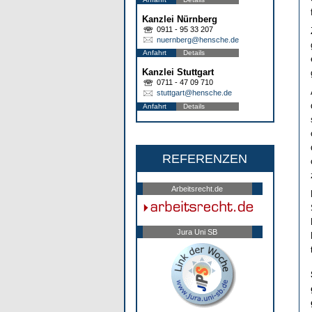
Kanzlei Nürnberg
0911 - 95 33 207
nuernberg@hensche.de
Anfahrt
Details
Kanzlei Stuttgart
0711 - 47 09 710
stuttgart@hensche.de
Anfahrt
Details
REFERENZEN
Arbeitsrecht.de
Jura Uni SB