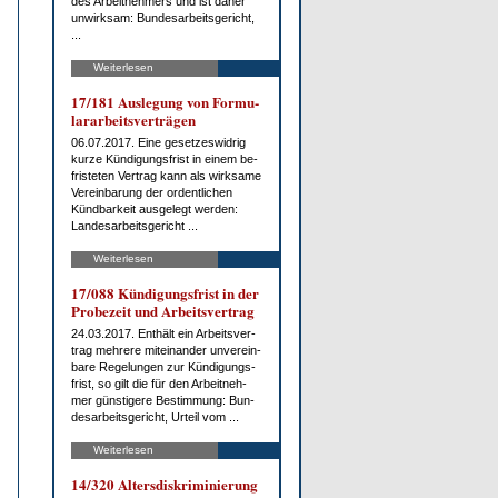
des Ar­beit­neh­mers und ist da­her
un­wirk­sam: Bun­des­ar­beits­ge­richt,
...
Weiterlesen
17/181 Aus­le­gung von For­mu­
lar­ar­beits­ver­trä­gen
06.07.2017. Ei­ne ge­set­zes­wid­rig
kur­ze Kün­di­gungs­frist in ei­nem be­
fris­te­ten Ver­trag kann als wirk­sa­me
Ver­ein­ba­rung der or­dent­li­chen
Künd­bar­keit aus­ge­legt wer­den:
Lan­des­ar­beits­ge­richt ...
Weiterlesen
17/088 Kün­di­gungs­frist in der
Pro­be­zeit und Ar­beits­ver­trag
24.03.2017. Ent­hält ein Ar­beits­ver­
trag meh­re­re mit­ein­an­der un­ver­ein­
ba­re Re­ge­lun­gen zur Kün­di­gungs­
frist, so gilt die für den Ar­beit­neh­
mer güns­ti­ge­re Be­stim­mung: Bun­
des­ar­beits­ge­richt, Ur­teil vom ...
Weiterlesen
14/320 Al­ters­dis­kri­mi­nie­rung