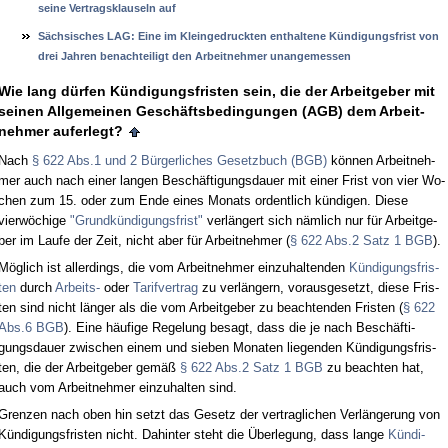
sei­ne Ver­trags­klau­seln auf
Säch­si­sches LAG: Ei­ne im Klein­ge­druck­ten ent­hal­te­ne Kündi­gungs­frist von
drei Jah­ren be­nach­tei­ligt den Ar­beit­neh­mer un­an­ge­mes­sen
Wie lang dürfen Kündi­gungs­fris­ten sein, die der Ar­beit­ge­ber mit
sei­nen All­ge­mei­nen Geschäfts­be­din­gun­gen (AGB) dem Ar­beit­
neh­mer auf­er­legt?
Nach
§ 622 Abs.1 und 2 Bürger­li­ches Ge­setz­buch (BGB)
können Ar­beit­neh­
mer auch nach ei­ner lan­gen Beschäfti­gungs­dau­er mit ei­ner Frist von vier Wo­
chen zum 15. oder zum En­de ei­nes Mo­nats or­dent­lich kündi­gen. Die­se
vierwöchi­ge
"Grundkündi­gungs­frist"
verlängert sich nämlich nur für Ar­beit­ge­
ber im Lau­fe der Zeit, nicht aber für Ar­beit­neh­mer (
§ 622 Abs.2 Satz 1 BGB
).
Möglich ist al­ler­dings, die vom Ar­beit­neh­mer ein­zu­hal­ten­den
Kündi­gungs­fris­
ten
durch
Ar­beits-
oder
Ta­rif­ver­trag
zu verlängern, vor­aus­ge­setzt, die­se Fris­
ten sind nicht länger als die vom Ar­beit­ge­ber zu be­ach­ten­den Fris­ten (
§ 622
Abs.6 BGB
). Ei­ne häufi­ge Re­ge­lung be­sagt, dass die je nach Beschäfti­
gungs­dau­er zwi­schen ei­nem und sie­ben Mo­na­ten lie­gen­den Kündi­gungs­fris­
ten, die der Ar­beit­ge­ber gemäß
§ 622 Abs.2 Satz 1 BGB
zu be­ach­ten hat,
auch vom Ar­beit­neh­mer ein­zu­hal­ten sind.
Gren­zen nach oben hin setzt das Ge­setz der ver­trag­li­chen Verlänge­rung von
Kündi­gungs­fris­ten nicht. Da­hin­ter steht die Über­le­gung, dass lan­ge
Kündi­