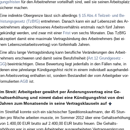
gungs­fris­ten
für den Ar­beit­neh­mer vor­teil­haft sind, weil sie sei­nen Ar­beits­platz
si­che­rer ma­chen.
Ei­ne in­di­rek­te Ober­gren­ze lässt sich al­ler­dings
§ 15 Abs.4 Teil­zeit- und Be­
fris­tungs­ge­setz (Tz­B­fG)
ent­neh­men. Da­nach kann ein auf Le­bens­zeit des Ar­
beit­neh­mers ab­ge­schlos­se­nes Ar­beits­verhält­nis erst­mals nach fünf Jah­ren
gekündigt wer­den, und zwar mit ei­ner
Frist
von sechs Mo­na­ten. Das Tz­B­fG
ak­zep­tiert da­mit ei­ne ma­xi­ma­le Ver­trags­bin­dung des Ar­beit­neh­mers (bei ei­
nem Le­bens­zeit­ar­beits­ver­trag) von fünf­ein­halb Jah­ren.
Ei­ne all­zu lan­ge Ver­trags­bin­dung kann be­ruf­li­che Verände­run­gen des Ar­beit­
neh­mers er­schwe­ren und da­mit sei­ne Be­rufs­frei­heit (
Art.12 Grund­ge­setz -
GG
) be­ein­träch­ti­gen. Die­se Be­wer­tung liegt je­den­falls in den Fällen na­he, in
de­nen ei­ne jah­re­lan­ge Kündi­gungs­frist nicht in ei­nem in­di­vi­du­ell aus­ge­han­del­
ten Ar­beits­ver­trag ent­hal­ten ist, son­dern Be­stand­teil der vom Ar­beit­ge­ber vor­
for­mu­lier­ten
AGB
ist.
Im Streit: Ar­beit­ge­ber gewährt per Ände­rungs­ver­trag ei­ne Ge­
halts­erhöhung und nimmt da­bei ei­ne Kündi­gungs­frist von drei
Jah­ren zum Mo­nats­en­de in sei­ne Ver­trags­klau­seln auf
Im Streit­fall konn­te sich ein säch­si­scher Spe­di­ti­ons­kauf­mann, der 45 St­un­
den pro Wo­che ar­bei­ten muss­te, im Som­mer 2012 über ei­ne Ge­halts­erhöhung
von 1.400,00 EUR brut­to auf 2.400,00 EUR brut­to freu­en. Die Ge­halts­
erhöhung war in ei­ner vom Ar­beit­ge­ber aus­ge­ar­bei­te­ten Ver­trags­ergänzung