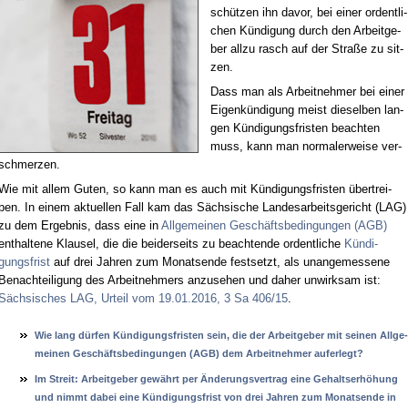
schüt­zen ihn da­vor, bei ei­ner or­dent­li­
chen Kün­di­gung durch den Ar­beit­ge­
ber all­zu rasch auf der Stra­ße zu sit­
zen.
Dass man als Ar­beit­neh­mer bei ei­ner
Ei­gen­kün­di­gung meist die­sel­ben lan­
gen Kün­di­gungs­fris­ten be­ach­ten
muss, kann man nor­ma­ler­wei­se ver­
schmer­zen.
Wie mit al­lem Gu­ten, so kann man es auch mit Kün­di­gungs­fris­ten über­trei­
ben. In ei­nem ak­tu­el­len Fall kam das Säch­si­sche Lan­des­ar­beits­ge­richt (LAG)
zu dem Er­geb­nis, dass ei­ne in
All­ge­mei­nen Ge­schäfts­be­din­gun­gen (AGB)
ent­hal­te­ne Klau­sel, die die bei­der­seits zu be­ach­ten­de or­dent­li­che
Kün­di­
gungs­frist
auf drei Jah­ren zum Mo­nats­en­de fest­setzt, als un­an­ge­mes­se­ne
Be­nach­tei­li­gung des Ar­beit­neh­mers an­zu­se­hen und da­her un­wirk­sam ist:
Säch­si­sches LAG, Ur­teil vom 19.01.2016, 3 Sa 406/15
.
Wie lang dürfen Kündi­gungs­fris­ten sein, die der Ar­beit­ge­ber mit sei­nen All­ge­
mei­nen Geschäfts­be­din­gun­gen (AGB) dem Ar­beit­neh­mer auf­er­legt?
Im Streit: Ar­beit­ge­ber gewährt per Ände­rungs­ver­trag ei­ne Ge­halts­erhöhung
und nimmt da­bei ei­ne Kündi­gungs­frist von drei Jah­ren zum Mo­nats­en­de in