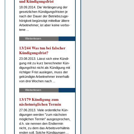
und Kün­di­gungs­frist
18.09.2014. Die Ver­län­ge­rung der
ge­setz­li­chen Kün­di­gungs­fris­ten je
nach der Dau­er der Be­triebs­zu­ge­
hö­rig­keit be­güns­tigt mit­tel­bar äl­te­re
Ar­beit­neh­mer, ist aber kei­ne ver­bo­
te­ne ...
Weiterlesen
13/244 Was tun bei fal­scher
Kün­di­gungs­frist?
23.08.2013. Lässt sich ei­ne Kün­di­
gung mit zu kurz be­rech­ne­ter Kün­
di­gungs­frist nicht als Kün­di­gung mit
rich­ti­ger Frist aus­le­gen, muss der
ge­kün­dig­te Ar­beit­neh­mer in­ner­halb
von drei Wo­chen nach ...
Weiterlesen
13/179 Kün­di­gung zum
nächst­mög­li­chen Ter­min
27.06.2013. Vie­le or­dent­li­che Kün­
di­gun­gen wer­den "zum nächs­ten
mög­li­chen Ter­min" aus­ge­spro­chen,
d.h. sie nen­nen den End­ter­min
nicht, zu dem das Ar­beits­ver­hält­nis
en­den soll. Sol­che Kün­di­gun­gen ...