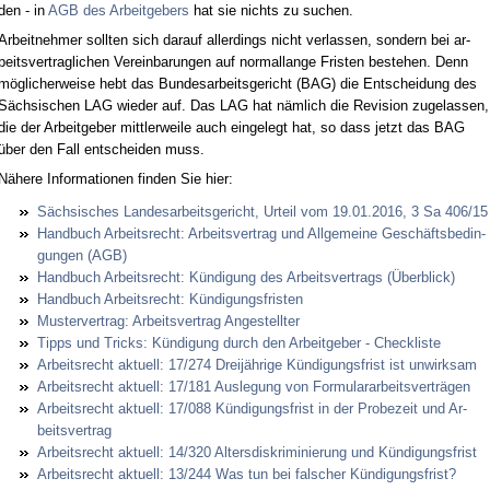
den - in
AGB des Ar­beit­ge­bers
hat sie nichts zu su­chen.
Ar­beit­neh­mer soll­ten sich dar­auf al­ler­dings nicht ver­las­sen, son­dern bei ar­
beits­ver­trag­li­chen Ver­ein­ba­run­gen auf nor­mal­lan­ge Fris­ten be­ste­hen. Denn
mögli­cher­wei­se hebt das Bun­des­ar­beits­ge­richt (BAG) die Ent­schei­dung des
Säch­si­schen LAG wie­der auf. Das LAG hat nämlich die Re­vi­si­on zu­ge­las­sen,
die der Ar­beit­ge­ber mitt­ler­wei­le auch ein­ge­legt hat, so dass jetzt das BAG
über den Fall ent­schei­den muss.
Nähe­re In­for­ma­tio­nen fin­den Sie hier:
Säch­si­sches Lan­des­ar­beits­ge­richt, Ur­teil vom 19.01.2016, 3 Sa 406/15
Hand­buch Ar­beits­recht: Ar­beits­ver­trag und All­ge­mei­ne Geschäfts­be­din­
gun­gen (AGB)
Hand­buch Ar­beits­recht: Kündi­gung des Ar­beits­ver­trags (Über­blick)
Hand­buch Ar­beits­recht: Kündi­gungs­fris­ten
Mus­ter­ver­trag: Ar­beits­ver­trag An­ge­stell­ter
Tipps und Tricks: Kündi­gung durch den Ar­beit­ge­ber - Check­lis­te
Ar­beits­recht ak­tu­ell: 17/274 Dreijähri­ge Kündi­gungs­frist ist un­wirk­sam
Ar­beits­recht ak­tu­ell: 17/181 Aus­le­gung von For­mu­lar­ar­beits­ver­trä­gen
Ar­beits­recht ak­tu­ell: 17/088 Kün­di­gungs­frist in der Pro­be­zeit und Ar­
beits­ver­trag
Ar­beits­recht ak­tu­ell: 14/320 Al­ters­dis­kri­mi­nie­rung und Kündi­gungs­frist
Ar­beits­recht ak­tu­ell: 13/244 Was tun bei fal­scher Kündi­gungs­frist?