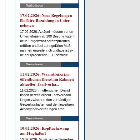
Weiterlesen
17.02.2026: Neue Re­ge­lun­gen
für fai­re Be­zah­lung in Un­ter­
neh­men
17.02.2026. Ab Ju­ni müs­sen schon
Un­ter­neh­men ab 100 Be­schäf­tig­ten
neue Ent­gelt­tranz­pa­renz­pflich­ten
er­fül­len und bei Lohn­ge­fäl­len Maß­
nah­men er­grei­fen. Grund­la­ge ist ei­
ne ent­spre­chen­de EU-Richt­li­nie.
Weiterlesen
11.02.2026: Warn­streiks im
öf­fent­li­chen Dienst im Rah­men
ak­tu­el­ler Ta­rif­ver­ha...
11.02.2026 Im öf­fent­li­chen Dienst
fin­den der­zeit er­neut Ta­rif­ver­hand­
lun­gen zwi­schen den zu­stän­di­gen
Ge­werk­schaf­ten und den je­wei­li­gen
Ar­beit­ge­ber­ver­tre­tun­gen statt.
Weiterlesen
10.02.2026: Kopf­tuch­zwang
am Flug­ha­fen?
10.02.2026. Mus­li­mi­sche Be­wer­be­