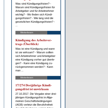
Was sind Kün­di­gungs­fris­ten? -
War­um sind Kün­di­gungs­fris­ten für
Ar­beit­ge­ber und für Ar­beit­neh­mer
wich­tig? - Wo fin­den sich Kün­di­
gungs­fris­ten? - Wie lang sind die
ge­setz­li­chen Kün­di­gungs­fris­ten? -
...
Weiterlesen
Kün­di­gung des Ar­beits­ver­
trags (Über­blick)
Was ist ei­ne Kün­di­gung und wann
ist sie wirk­sam? - War­um soll­ten
sich Ar­beit­neh­mer und Ar­beit­ge­ber
ei­ne Kün­di­gung vor­her gut über­le­
gen? - Kann ei­ne Kün­di­gung zu­
rück­ge­nom­men wer­den? - Kann
man ...
Weiterlesen
17/274 Drei­jäh­ri­ge Kün­di­
gungs­frist ist un­wirk­sam
27.10.2017. Die Vor­ga­be ei­ner drei­
jäh­ri­gen Kün­di­gungs­frist in All­ge­
mei­nen Ge­schäfts­be­din­gun­gen
(AGB) ver­letzt die Be­rufs­frei­heit