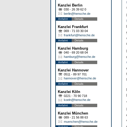
Kanzlei Berlin
030 - 26 39 62 0
berlin@hensche.de
Anfahrt
Details
Kanzlei Frankfurt
069 - 71 03 30 04
frankfurt@hensche.de
Anfahrt
Details
Kanzlei Hamburg
040 - 69 20 68 04
hamburg@hensche.de
Anfahrt
Details
Kanzlei Hannover
0511 - 89 97 701
hannover@hensche.de
Anfahrt
Details
Kanzlei Köln
0221 - 70 90 718
koeln@hensche.de
Anfahrt
Details
Kanzlei München
089 - 21 56 88 63
muenchen@hensche.de
Anfahrt
Details