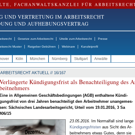
LTE, FACHANWALTSKANZLEI FÜR ARBEITSRECH
G UND VERTRETUNG IM ARBEITSRECHT
NDUNG UND AUFHEBUNGSVERTRAG
|
|
|
itsrecht
Gesetze zum Arbeitsrecht
Urteile zum Arbeitsrecht
Presse
|
|
|
eitsrecht Muster
Ratgeber Gebühren
Webinare
Kanzleiprofil
nover
Köln
München
Nürnberg
Stuttgart
Anwälte
ARBEITSRECHT AKTUELL // 16/167
Ver­län­ger­te Kün­di­gungs­frist als Be­nach­tei­li­gung des A
beit­neh­mers
Ei­ne in All­ge­mei­nen Ge­schäfts­be­din­gun­gen (AGB) ent­hal­te­ne Kün­di­
gungs­frist von drei Jah­ren be­nach­tei­ligt den Ar­beit­neh­mer un­an­ge­mes­
sen: Säch­si­sches Lan­des­ar­beits­ge­richt, Ur­teil vom 19.01.2016, 3 Sa
406/15
23.05.2016.
Im Nor­mal­fall sind lan­ge
Kün­di­gungs­fris­ten
aus Sicht des Ar­
beit­neh­mers et­was Gu­tes, denn sie