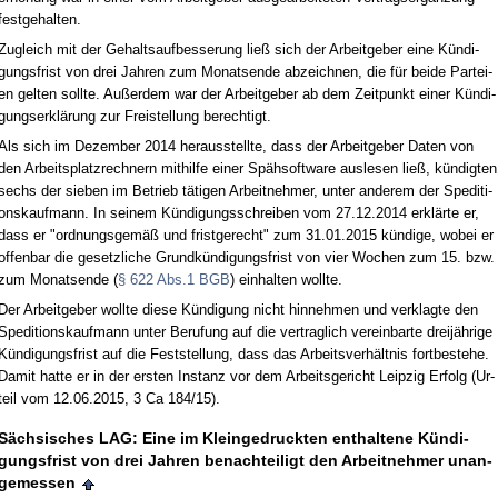
fest­ge­hal­ten.
Zu­gleich mit der Ge­halts­auf­bes­se­rung ließ sich der Ar­beit­ge­ber ei­ne Kündi­
gungs­frist von drei Jah­ren zum Mo­nats­en­de ab­zeich­nen, die für bei­de Par­tei­
en gel­ten soll­te. Außer­dem war der Ar­beit­ge­ber ab dem Zeit­punkt ei­ner Kündi­
gungs­erklärung zur Frei­stel­lung be­rech­tigt.
Als sich im De­zem­ber 2014 her­aus­stell­te, dass der Ar­beit­ge­ber Da­ten von
den Ar­beits­platz­rech­nern mit­hil­fe ei­ner Spähsoft­ware aus­le­sen ließ, kündig­ten
sechs der sie­ben im Be­trieb täti­gen Ar­beit­neh­mer, un­ter an­de­rem der Spe­di­ti­
ons­kauf­mann. In sei­nem Kündi­gungs­schrei­ben vom 27.12.2014 erklärte er,
dass er "ord­nungs­gemäß und frist­ge­recht" zum 31.01.2015 kündi­ge, wo­bei er
of­fen­bar die ge­setz­li­che Grundkündi­gungs­frist von vier Wo­chen zum 15. bzw.
zum Mo­nats­en­de (
§ 622 Abs.1 BGB
) ein­hal­ten woll­te.
Der Ar­beit­ge­ber woll­te die­se Kündi­gung nicht hin­neh­men und ver­klag­te den
Spe­di­ti­ons­kauf­mann un­ter Be­ru­fung auf die ver­trag­lich ver­ein­bar­te dreijähri­ge
Kündi­gungs­frist auf die Fest­stel­lung, dass das Ar­beits­verhält­nis fort­be­ste­he.
Da­mit hat­te er in der ers­ten In­stanz vor dem Ar­beits­ge­richt Leip­zig Er­folg (Ur­
teil vom 12.06.2015, 3 Ca 184/15).
Säch­si­sches LAG: Ei­ne im Klein­ge­druck­ten ent­hal­te­ne Kündi­
gungs­frist von drei Jah­ren be­nach­tei­ligt den Ar­beit­neh­mer un­an­
ge­mes­sen