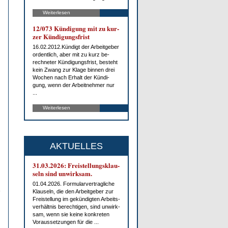
Weiterlesen
12/073 Kün­di­gung mit zu kur­
zer Kün­di­gungs­frist
16.02.2012.Kün­digt der Ar­beit­ge­ber
or­dent­lich, aber mit zu kurz be­
rech­ne­ter Kün­di­gungs­frist, be­steht
kein Zwang zur Kla­ge bin­nen drei
Wo­chen nach Er­halt der Kün­di­
gung, wenn der Ar­beit­neh­mer nur
...
Weiterlesen
AKTUELLES
31.03.2026: Frei­stel­lungs­klau­
seln sind un­wirk­sam.
01.04.2026. For­mu­lar­ver­trag­li­che
Klau­seln, die den Ar­beit­ge­ber zur
Frei­stel­lung im ge­kün­dig­ten Ar­beits­
ver­hält­nis be­rech­ti­gen, sind un­wirk­
sam, wenn sie kei­ne kon­kre­ten
Vor­aus­set­zun­gen für die ...