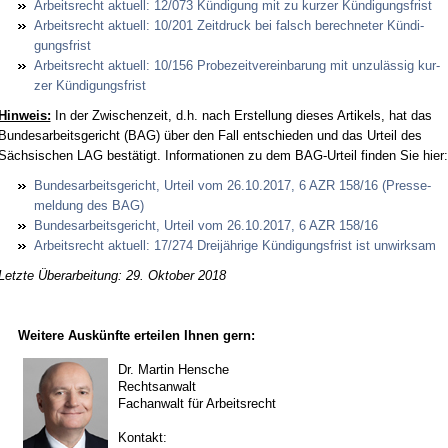
Ar­beits­recht ak­tu­ell: 12/073 Kündi­gung mit zu kur­zer Kündi­gungs­frist
Ar­beits­recht ak­tu­ell: 10/201 Zeit­druck bei falsch be­rech­ne­ter Kündi­
gungs­frist
Ar­beits­recht ak­tu­ell: 10/156 Pro­be­zeit­ver­ein­ba­rung mit un­zulässig kur­
zer Kündi­gungs­frist
Hin­weis:
In der Zwi­schen­zeit, d.h. nach Er­stel­lung die­ses Ar­ti­kels, hat das
Bun­des­ar­beits­ge­richt (BAG) über den Fall ent­schie­den und das Ur­teil des
Säch­si­schen LAG bestätigt. In­for­ma­tio­nen zu dem BAG-Ur­teil fin­den Sie hier:
Bun­des­ar­beits­ge­richt, Ur­teil vom 26.10.2017, 6 AZR 158/16 (Pres­se­
mel­dung des BAG)
Bun­des­ar­beits­ge­richt, Ur­teil vom 26.10.2017, 6 AZR 158/16
Ar­beits­recht ak­tu­ell: 17/274 Dreijähri­ge Kündi­gungs­frist ist un­wirk­sam
Letzte Überarbeitung: 29. Oktober 2018
Weitere Auskünfte erteilen Ihnen gern:
Dr. Martin Hensche
Rechtsanwalt
Fachanwalt für Arbeitsrecht
Kontakt: