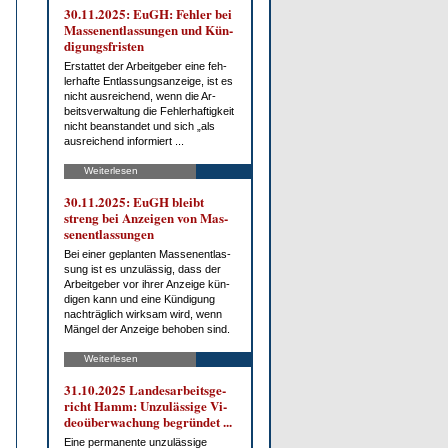
30.11.2025: EuGH: Feh­ler bei
Mas­sen­ent­las­sun­gen und Kün­
di­gungs­fris­ten
Er­stat­tet der Ar­beit­ge­ber ei­ne feh­
ler­haf­te Ent­las­sungs­an­zei­ge, ist es
nicht aus­rei­chend, wenn die Ar­
beits­ver­wal­tung die Feh­ler­haf­tig­keit
nicht be­an­stan­det und sich „als
aus­rei­chend in­for­miert ...
Weiterlesen
30.11.2025: EuGH bleibt
streng bei An­zei­gen von Mas­
sen­ent­las­sun­gen
Bei ei­ner ge­plan­ten Mas­sen­ent­las­
sung ist es un­zu­läs­sig, dass der
Ar­beit­ge­ber vor ih­rer An­zei­ge kün­
di­gen kann und ei­ne Kün­di­gung
nach­träg­lich wirk­sam wird, wenn
Män­gel der An­zei­ge be­ho­ben sind.
Weiterlesen
31.10.2025 Lan­des­ar­beits­ge­
richt Hamm: Un­zu­läs­si­ge Vi­
deo­über­wa­chung be­grün­det ...
Ei­ne per­ma­nen­te un­zu­läs­si­ge