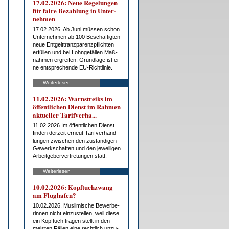
17.02.2026: Neue Re­ge­lun­gen
für fai­re Be­zah­lung in Un­ter­
neh­men
17.02.2026. Ab Ju­ni müs­sen schon
Un­ter­neh­men ab 100 Be­schäf­tig­ten
neue Ent­gelt­tranz­pa­renz­pflich­ten
er­fül­len und bei Lohn­ge­fäl­len Maß­
nah­men er­grei­fen. Grund­la­ge ist ei­
ne ent­spre­chen­de EU-Richt­li­nie.
Weiterlesen
11.02.2026: Warn­streiks im
öf­fent­li­chen Dienst im Rah­men
ak­tu­el­ler Ta­rif­ver­ha...
11.02.2026 Im öf­fent­li­chen Dienst
fin­den der­zeit er­neut Ta­rif­ver­hand­
lun­gen zwi­schen den zu­stän­di­gen
Ge­werk­schaf­ten und den je­wei­li­gen
Ar­beit­ge­ber­ver­tre­tun­gen statt.
Weiterlesen
10.02.2026: Kopf­tuch­zwang
am Flug­ha­fen?
10.02.2026. Mus­li­mi­sche Be­wer­be­
rin­nen nicht ein­zu­stel­len, weil die­se
ein Kopf­tuch tra­gen stellt in den
meis­ten Fäl­len ei­ne recht­lich un­zu­