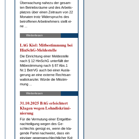
Über­wa­chung na­he­zu der ge­sam­
ten Be­triebs­räu­me und des Ar­beits­
plat­zes über ei­nen Zeit­raum von 22
Mo­na­ten trotz Wi­der­spruchs des
be­trof­fe­nen Ar­beit­neh­mers stellt ei­
ne ...
Weiterlesen
LAG Kiel: Mit­be­stim­mung bei
HinSchG-Mel­de­stel­le
Die Ein­rich­tung ei­ner Mel­de­stel­le
nach § 12 HinSchG un­ter­fällt der
Mit­be­stim­mung nach § 87 Abs.1
Nr.1 Be­trVG auch bei ei­ner Aus­la­
ge­rung an ei­ne ex­ter­ne Rechts­an­
walts­kanz­lei. Wür­de die Mit­stim­
mung ...
Weiterlesen
31.10.2025 BAG er­leich­tert
Kla­gen we­gen Lohn­dis­kri­mi­
nie­rung
Für die Ver­mu­tung ei­ner Ent­gelt­be­
nach­tei­li­gung we­gen des Ge­
schlechts ge­nügt es, wenn die kla­
gen­de Par­tei nach­weist, dass ein
ein­zi­ger ge­gen­ge­schlecht­li­cher Kol­