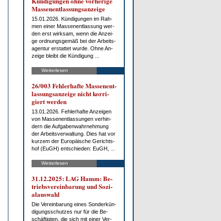
Kün­di­gun­gen oh­ne vor­he­ri­ge
Mas­sen­ent­las­sungs­an­zei­ge
15.01.2026. Kün­di­gun­gen im Rah­
men ei­ner Mas­sen­ent­las­sung wer­
den erst wirk­sam, wenn die An­zei­
ge ord­nungs­ge­mäß bei der Ar­beits­
agen­tur er­stat­tet wur­de. Oh­ne An­
zei­ge bleibt die Kün­di­gung ...
Weiterlesen
26/003 Feh­ler­haf­te Mas­sen­ent­
las­sungs­an­zei­ge nicht kor­ri­
giert wer­den
13.01.2026. Feh­ler­haf­te An­zei­gen
von Mas­sen­ent­las­sun­gen ver­hin­
dern die Auf­ga­ben­wahr­neh­mung
der Ar­beits­ver­wal­tung. Dies hat vor
kur­zem der Eu­ro­päi­sche Ge­richts­
hof (EuGH) ent­schie­den: EuGH, ...
Weiterlesen
31.12.2025: LAG Hamm: Be­
triebs­ver­ein­ba­rung und So­zi­
al­aus­wahl
Die Ver­ein­ba­rung ei­nes Son­der­kün­
di­gungs­schut­zes nur für die Be­
schäf­tig­ten, die sich mit ei­ner Ver­