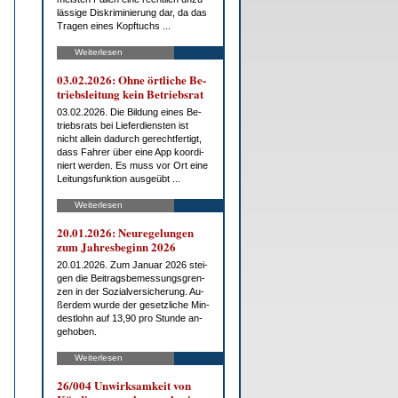
läs­si­ge Dis­kri­mi­nie­rung dar, da das
Tra­gen ei­nes Kopf­tuchs ...
Weiterlesen
03.02.2026: Oh­ne ört­li­che Be­
triebs­lei­tung kein Be­triebs­rat
03.02.2026. Die Bil­dung ei­nes Be­
triebs­rats bei Lie­fer­diens­ten ist
nicht al­lein da­durch ge­recht­fer­tigt,
dass Fah­rer über ei­ne App ko­or­di­
niert wer­den. Es muss vor Ort ei­ne
Lei­tungs­funk­ti­on aus­ge­übt ...
Weiterlesen
20.01.2026: Neu­re­ge­lun­gen
zum Jah­res­be­ginn 2026
20.01.2026. Zum Ja­nu­ar 2026 stei­
gen die Bei­trags­be­mes­sungs­gren­
zen in der So­zi­al­ver­si­che­rung. Au­
ßer­dem wur­de der ge­setz­li­che Min­
dest­lohn auf 13,90 pro St­un­de an­
ge­ho­ben.
Weiterlesen
26/004 Un­wirk­sam­keit von