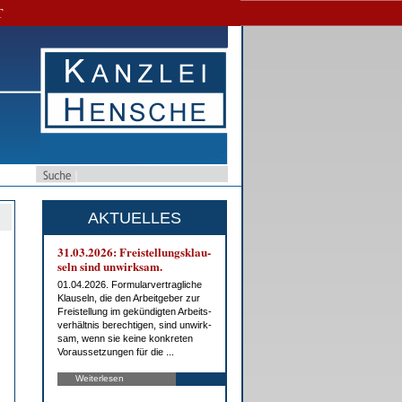
T
AKTUELLES
31.03.2026: Frei­stel­lungs­klau­
seln sind un­wirk­sam.
01.04.2026. For­mu­lar­ver­trag­li­che
Klau­seln, die den Ar­beit­ge­ber zur
Frei­stel­lung im ge­kün­dig­ten Ar­beits­
ver­hält­nis be­rech­ti­gen, sind un­wirk­
sam, wenn sie kei­ne kon­kre­ten
Vor­aus­set­zun­gen für die ...
Weiterlesen