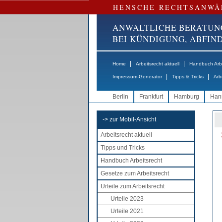
HENSCHE RECHTSANWÄ
ANWALTLICHE BERATUN
BEI KÜNDIGUNG, ABFI
|
|
Home
Arbeitsrecht aktuell
Handbuch Arbe
|
|
Impressum-Generator
Tipps & Tricks
Arb
Berlin
Frankfurt
Hamburg
Han
-> zur Mobil-Ansicht
Arbeitsrecht aktuell
Tipps und Tricks
Handbuch Arbeitsrecht
Gesetze zum Arbeitsrecht
Urteile zum Arbeitsrecht
Urteile 2023
Urteile 2021