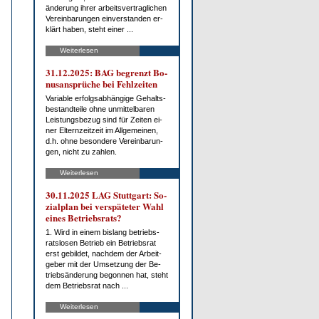
än­de­rung ih­rer ar­beits­ver­trag­li­chen
Ver­ein­ba­run­gen ein­ver­stan­den er­
klärt ha­ben, steht ei­ner ...
Weiterlesen
31.12.2025: BAG be­grenzt Bo­
nus­an­sprü­che bei Fehl­zei­ten
Va­ria­ble er­folgs­ab­hän­gi­ge Ge­halts­
be­stand­tei­le oh­ne un­mit­tel­ba­ren
Leis­tungs­be­zug sind für Zei­ten ei­
ner El­tern­zeit­zeit im All­ge­mei­nen,
d.h. oh­ne be­son­de­re Ver­ein­ba­run­
gen, nicht zu zah­len.
Weiterlesen
30.11.2025 LAG Stutt­gart: So­
zi­al­plan bei ver­spä­te­ter Wahl
ei­nes Be­triebs­rats?
1. Wird in ei­nem bis­lang be­triebs­
rats­lo­sen Be­trieb ein Be­triebs­rat
erst ge­bil­det, nach­dem der Ar­beit­
ge­ber mit der Um­set­zung der Be­
trieb­s­än­de­rung be­gon­nen hat, steht
dem Be­triebs­rat nach ...
Weiterlesen