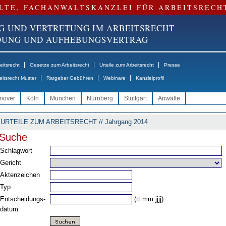
LTE, FACHANWALTSKANZLEI FÜR ARBEITSRECH
G UND VERTRETUNG IM ARBEITSRECHT
NDUNG UND AUFHEBUNGSVERTRAG
|
|
|
itsrecht
Gesetze zum Arbeitsrecht
Urteile zum Arbeitsrecht
Presse
|
|
|
eitsrecht Muster
Ratgeber Gebühren
Webinare
Kanzleiprofil
nover
Köln
München
Nürnberg
Stuttgart
Anwälte
URTEILE ZUM ARBEITSRECHT // Jahrgang 2014
Suche
Schlagwort
Gericht
Aktenzeichen
Typ
Entscheidungs-
(tt.mm.jjjj)
datum