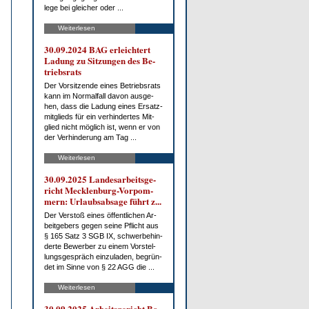
le­ge bei glei­cher oder ...
Weiterlesen
30.09.2024 BAG er­leich­tert
La­dung zu Sit­zun­gen des Be­
triebs­rats
Der Vor­sit­zen­de ei­nes Be­triebs­rats
kann im Nor­mal­fall da­von aus­ge­
hen, dass die La­dung ei­nes Er­satz­
mit­glieds für ein ver­hin­der­tes Mit­
glied nicht mög­lich ist, wenn er von
der Ver­hin­de­rung am Tag ...
Weiterlesen
30.09.2025 Lan­des­ar­beits­ge­
richt Meck­len­burg-Vor­pom­
mern: Ur­laubs­ab­sa­ge führt z...
Der Ver­stoß ei­nes öf­fent­li­chen Ar­
beit­ge­bers ge­gen sei­ne Pflicht aus
§ 165 Satz 3 SGB IX, schwer­be­hin­
der­te Be­wer­ber zu ei­nem Vor­stel­
lungs­ge­spräch ein­zu­la­den, be­grün­
det im Sin­ne von § 22 AGG die ...
Weiterlesen
30.09.2025 Ar­beits­ge­richt Bo­