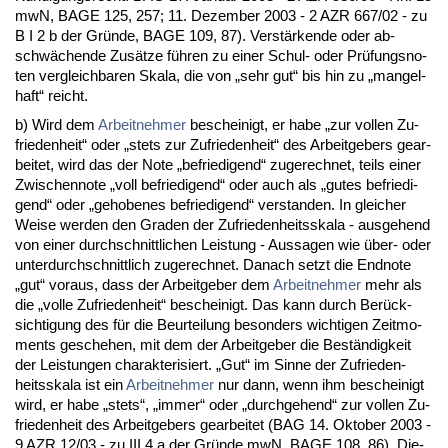
mwN, BA­GE 125, 257; 11. De­zem­ber 2003 - 2 AZR 667/02 - zu
B I 2 b der Gründe, BA­GE 109, 87). Verstärken­de oder ab­
schwächen­de Zusätze führen zu ei­ner Schul- oder Prüfungs­no­
ten ver­gleich­ba­ren Ska­la, die von „sehr gut“ bis hin zu „man­gel­
haft“ reicht.
b) Wird dem
Ar­beit­neh­mer
be­schei­nigt, er ha­be „zur vol­len Zu­
frie­den­heit“ oder „stets zur Zu­frie­den­heit“ des Ar­beit­ge­bers ge­ar­
bei­tet, wird das der No­te „be­frie­di­gend“ zu­ge­rech­net, teils ei­ner
Zwi­schen­no­te „voll be­frie­di­gend“ oder auch als „gu­tes be­frie­di­
gend“ oder „ge­ho­be­nes be­frie­di­gend“ ver­stan­den. In glei­cher
Wei­se wer­den den Gra­den der Zu­frie­den­heits­ska­la - aus­ge­hend
von ei­ner durch­schnitt­li­chen Leis­tung - Aus­sa­gen wie über- oder
un­ter­durch­schnitt­lich zu­ge­rech­net. Da­nach setzt die End­no­te
„gut“ vor­aus, dass der Ar­beit­ge­ber dem
Ar­beit­neh­mer
mehr als
die „vol­le Zu­frie­den­heit“ be­schei­nigt. Das kann durch Berück­
sich­ti­gung des für die Be­ur­tei­lung be­son­ders wich­ti­gen Zeit­mo­
ments ge­sche­hen, mit dem der Ar­beit­ge­ber die Beständig­keit
der Leis­tun­gen cha­rak­te­ri­siert. „Gut“ im Sin­ne der Zu­frie­den­
heits­ska­la ist ein
Ar­beit­neh­mer
nur dann, wenn ihm be­schei­nigt
wird, er ha­be „stets“, „im­mer“ oder „durch­ge­hend“ zur vol­len Zu­
frie­den­heit des Ar­beit­ge­bers ge­ar­bei­tet (BAG 14. Ok­to­ber 2003 -
9 AZR 12/03 - zu III 4 a der Gründe mwN, BA­GE 108, 86). Die­