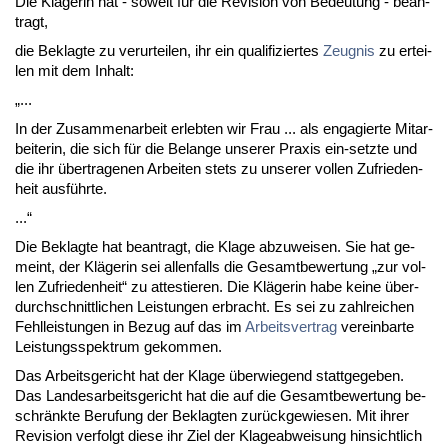
Die Kläge­rin hat - so­weit für die Re­vi­si­on von Be­deu­tung - be­an­
tragt,
die Be­klag­te zu ver­ur­tei­len, ihr ein qua­li­fi­zier­tes
Zeug­nis
zu er­tei­
len mit dem In­halt:
„...
In der Zu­sam­men­ar­beit er­leb­ten wir Frau ... als en­ga­gier­te Mit­ar­
bei­te­rin, die sich für die Be­lan­ge un­se­rer Pra­xis ein-setz­te und
die ihr über­tra­ge­nen Ar­bei­ten stets zu un­se­rer vol­len Zu­frie­den­
heit ausführ­te.
...“
Die Be­klag­te hat be­an­tragt, die Kla­ge ab­zu­wei­sen. Sie hat ge­
meint, der Kläge­rin sei al­len­falls die Ge­samt­be­wer­tung „zur vol­
len Zu­frie­den­heit“ zu at­tes­tie­ren. Die Kläge­rin ha­be kei­ne über­
durch­schnitt­li­chen Leis­tun­gen er­bracht. Es sei zu zahl­rei­chen
Fehl­leis­tun­gen in Be­zug auf das im
Ar­beits­ver­trag
ver­ein­bar­te
Leis­tungs­spek­trum ge­kom­men.
Das Ar­beits­ge­richt hat der Kla­ge über­wie­gend statt­ge­ge­ben.
Das Lan­des­ar­beits­ge­richt hat die auf die Ge­samt­be­wer­tung be­
schränk­te Be­ru­fung der Be­klag­ten zurück­ge­wie­sen. Mit ih­rer
Re­vi­si­on ver­folgt die­se ihr Ziel der Kla­ge­ab­wei­sung hin­sicht­lich