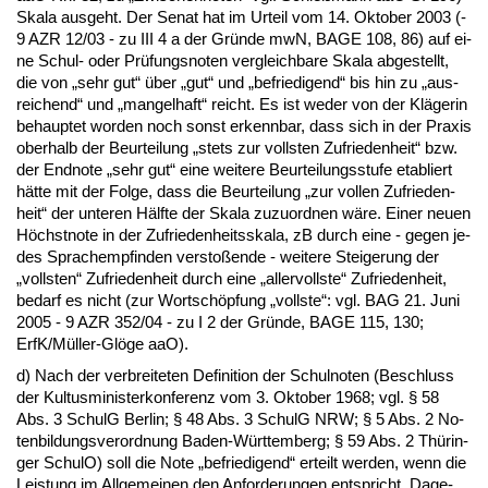
Ska­la aus­geht. Der Se­nat hat im Ur­teil vom 14. Ok­to­ber 2003 (-
9 AZR 12/03 - zu III 4 a der Gründe mwN, BA­GE 108, 86) auf ei­
ne Schul- oder Prüfungs­no­ten ver­gleich­ba­re Ska­la ab­ge­stellt,
die von „sehr gut“ über „gut“ und „be­frie­di­gend“ bis hin zu „aus­
rei­chend“ und „man­gel­haft“ reicht. Es ist we­der von der Kläge­rin
be­haup­tet wor­den noch sonst er­kenn­bar, dass sich in der Pra­xis
ober­halb der Be­ur­tei­lung „stets zur volls­ten Zu­frie­den­heit“ bzw.
der End­no­te „sehr gut“ ei­ne wei­te­re Be­ur­tei­lungs­stu­fe eta­bliert
hätte mit der Fol­ge, dass die Be­ur­tei­lung „zur vol­len Zu­frie­den­
heit“ der un­te­ren Hälf­te der Ska­la zu­zu­ord­nen wäre. Ei­ner neu­en
Höchst­no­te in der Zu­frie­den­heits­ska­la, zB durch ei­ne - ge­gen je­
des Spra­ch­emp­fin­den ver­s­toßen­de - wei­te­re Stei­ge­rung der
„volls­ten“ Zu­frie­den­heit durch ei­ne „al­ler­volls­te“ Zu­frie­den­heit,
be­darf es nicht (zur Wortschöpfung „volls­te“: vgl. BAG 21. Ju­ni
2005 - 9 AZR 352/04 - zu I 2 der Gründe, BA­GE 115, 130;
ErfK/Müller-Glöge aaO).
d) Nach der ver­brei­te­ten De­fi­ni­ti­on der Schul­no­ten (Be­schluss
der Kul­tus­mi­nis­ter­kon­fe­renz vom 3. Ok­to­ber 1968; vgl. § 58
Abs. 3 SchulG Ber­lin; § 48 Abs. 3 SchulG NRW; § 5 Abs. 2 No­
ten­bil­dungs­ver­ord­nung Ba­den-Würt­tem­berg; § 59 Abs. 2 Thürin­
ger SchulO) soll die No­te „be­frie­di­gend“ er­teilt wer­den, wenn die
Leis­tung im All­ge­mei­nen den An­for­de­run­gen ent­spricht. Da­ge­