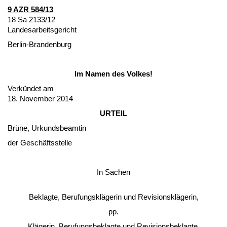
9 AZR 584/13
18 Sa 2133/12
Lan­des­ar­beits­ge­richt
Ber­lin-Bran­den­burg
Im Na­men des Vol­kes!
Verkündet am
18. No­vem­ber 2014
UR­TEIL
Brüne, Ur­kunds­be­am­tin
der Geschäfts­stel­le
In Sa­chen
Be­klag­te, Be­ru­fungskläge­rin und Re­vi­si­onskläge­rin,
pp.
Kläge­rin, Be­ru­fungs­be­klag­te und Re­vi­si­ons­be­klag­te,