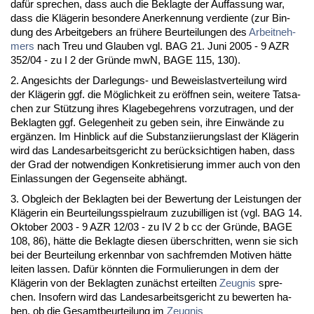
dafür spre­chen, dass auch die Be­klag­te der Auf­fas­sung war,
dass die Kläge­rin be­son­de­re An­er­ken­nung ver­dien­te (zur Bin­
dung des Ar­beit­ge­bers an frühe­re Be­ur­tei­lun­gen des
Ar­beit­neh­
mers
nach Treu und Glau­ben vgl. BAG 21. Ju­ni 2005 - 9 AZR
352/04 - zu I 2 der Gründe mwN, BA­GE 115, 130).
2. An­ge­sichts der Dar­le­gungs- und Be­weis­last­ver­tei­lung wird
der Kläge­rin ggf. die Möglich­keit zu eröff­nen sein, wei­te­re Tat­sa­
chen zur Stützung ih­res Kla­ge­be­geh­rens vor­zu­tra­gen, und der
Be­klag­ten ggf. Ge­le­gen­heit zu ge­ben sein, ih­re Einwände zu
ergänzen. Im Hin­blick auf die Sub­stan­zi­ie­rungs­last der Kläge­rin
wird das Lan­des­ar­beits­ge­richt zu berück­sich­ti­gen ha­ben, dass
der Grad der not­wen­di­gen Kon­kre­ti­sie­rung im­mer auch von den
Ein­las­sun­gen der Ge­gen­sei­te abhängt.
3. Ob­gleich der Be­klag­ten bei der Be­wer­tung der Leis­tun­gen der
Kläge­rin ein Be­ur­tei­lungs­spiel­raum zu­zu­bil­li­gen ist (vgl. BAG 14.
Ok­to­ber 2003 - 9 AZR 12/03 - zu IV 2 b cc der Gründe, BA­GE
108, 86), hätte die Be­klag­te die­sen über­schrit­ten, wenn sie sich
bei der Be­ur­tei­lung er­kenn­bar von sach­frem­den Mo­ti­ven hätte
lei­ten las­sen. Dafür könn­ten die For­mu­lie­run­gen in dem der
Kläge­rin von der Be­klag­ten zunächst er­teil­ten
Zeug­nis
spre­
chen. In­so­fern wird das Lan­des­ar­beits­ge­richt zu be­wer­ten ha­
ben, ob die Ge­samt­be­ur­tei­lung im
Zeug­nis