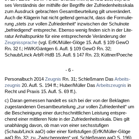
ses Verständ­nis der mit­hil­fe der Be­grif­fe der Zu­frie­den­heits­ska­la
zum Aus­druck ge­brach­ten Ge­samt­be­ur­tei­lung gilt un­verändert.
Auch die Kläge­rin hat nicht gel­tend ge­macht, dass die For­mu­lie­
rung „stets zur vol­len Zu­frie­den­heit“ in­zwi­schen der Schul­no­te
„be­frie­di­gend“ ent­spre­che. Eben­so we­nig fin­den sich in der Li­te­
ra­tur An­halts­punk­te für ei­ne ent­spre­chen­de Verände­rung der
Zeug­nis­spra­che
(vgl. ErfK/Müller-Glöge 15. Aufl. § 109 Ge­wO
Rn. 32 f.; HWK/Gänt­gen 6. Aufl. § 109 Ge­wO Rn. 32;
Schaub/Linck ArbR-HdB 15. Aufl. § 147 Rn. 23; Kütt­ner/Poe­che
- 6 -
Per­so­nal­buch 2014
Zeug­nis
Rn. 31; Sch­leßmann Das
Ar­beits­
zeug­nis
20. Aufl. S. 194 ff.; Hu­ber/Müller Das
Ar­beits­zeug­nis
in
Recht und Pra­xis 15. Aufl. S. 69 ff.).
c) Dar­an ge­mes­sen han­delt es sich bei der von der Be­klag­ten
zu­ge­stan­de­nen Ge­samt­be­ur­tei­lung „zur vol­len Zu­frie­den­heit“ um
die Be­schei­ni­gung ei­ner durch­schnitt­li­chen Leis­tung ent­spre­
chend ei­ner mitt­le­ren No­te in der Zu­frie­den­heits­ska­la. Dies gilt
un­abhängig da­von, ob man von ei­ner sechs­stu­fi­gen
(Schaub/Linck aaO) oder ei­ner fünf­stu­fi­gen (ErfK/Müller-Glöge
aaO Rn. 32; zu „Zwi­schen­no­ten“ vgl. Sch­leßmann aaO S. 196)