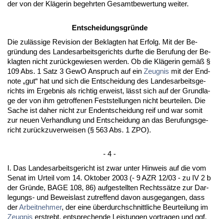
der von der Kläge­rin be­gehr­ten Ge­samt­be­wer­tung wei­ter.
Ent­schei­dungs­gründe
Die zulässi­ge Re­vi­si­on der Be­klag­ten hat Er­folg. Mit der Be­
gründung des Lan­des­ar­beits­ge­richts durf­te die Be­ru­fung der Be­
klag­ten nicht zurück­ge­wie­sen wer­den. Ob die Kläge­rin gemäß §
109 Abs. 1 Satz 3 Ge­wO An­spruch auf ein
Zeug­nis
mit der End­
no­te „gut“ hat und sich die Ent­schei­dung des Lan­des­ar­beits­ge­
richts im Er­geb­nis als rich­tig er­weist, lässt sich auf der Grund­la­
ge der von ihm ge­trof­fe­nen Fest­stel­lun­gen nicht be­ur­tei­len. Die
Sa­che ist da­her nicht zur End­ent­schei­dung reif und war so­mit
zur neu­en Ver­hand­lung und Ent­schei­dung an das Be­ru­fungs­ge­
richt zurück­zu­ver­wei­sen (§ 563 Abs. 1 ZPO).
- 4 -
I. Das Lan­des­ar­beits­ge­richt ist zwar un­ter Hin­weis auf die vom
Se­nat im Ur­teil vom 14. Ok­to­ber 2003 (- 9 AZR 12/03 - zu IV 2 b
der Gründe, BA­GE 108, 86) auf­ge­stell­ten Rechtssätze zur Dar­
le­gungs- und Be­weis­last zu­tref­fend da­von aus­ge­gan­gen, dass
der
Ar­beit­neh­mer
, der ei­ne über­durch­schnitt­li­che Be­ur­tei­lung im
Zeug­nis
er­strebt, ent­spre­chen­de Leis­tun­gen vor­tra­gen und ggf.