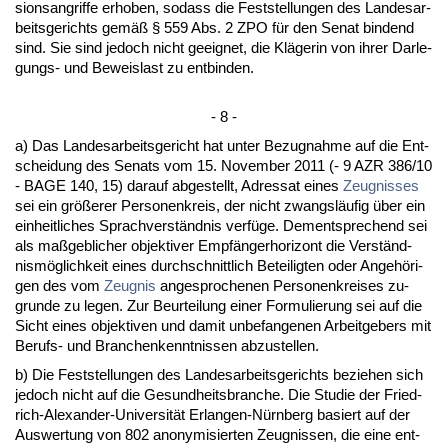
si­ons­an­grif­fe er­ho­ben, so­dass die Fest­stel­lun­gen des Lan­des­ar­
beits­ge­richts gemäß § 559 Abs. 2 ZPO für den Se­nat bin­dend
sind. Sie sind je­doch nicht ge­eig­net, die Kläge­rin von ih­rer Dar­le­
gungs- und Be­weis­last zu ent­bin­den.
- 8 -
a) Das Lan­des­ar­beits­ge­richt hat un­ter Be­zug­nah­me auf die Ent­
schei­dung des Se­nats vom 15. No­vem­ber 2011 (- 9 AZR 386/10
- BA­GE 140, 15) dar­auf ab­ge­stellt, Adres­sat ei­nes
Zeug­nis­ses
sei ein größerer Per­so­nen­kreis, der nicht zwangsläufig über ein
ein­heit­li­ches Sprach­verständ­nis verfüge. Dem­ent­spre­chend sei
als maßgeb­li­cher ob­jek­ti­ver Empfänger­ho­ri­zont die Verständ­
nismöglich­keit ei­nes durch­schnitt­lich Be­tei­lig­ten oder An­gehöri­
gen des vom
Zeug­nis
an­ge­spro­che­nen Per­so­nen­krei­ses zu­
grun­de zu le­gen. Zur Be­ur­tei­lung ei­ner For­mu­lie­rung sei auf die
Sicht ei­nes ob­jek­ti­ven und da­mit un­be­fan­ge­nen Ar­beit­ge­bers mit
Be­rufs- und Bran­chen­kennt­nis­sen ab­zu­stel­len.
b) Die Fest­stel­lun­gen des Lan­des­ar­beits­ge­richts be­zie­hen sich
je­doch nicht auf die Ge­sund­heits­bran­che. Die Stu­die der Fried­
rich-Alex­an­der-Uni­ver­sität Er­lan­gen-Nürn­berg ba­siert auf der
Aus­wer­tung von 802 an­ony­mi­sier­ten Zeug­nis­sen, die ei­ne ent­