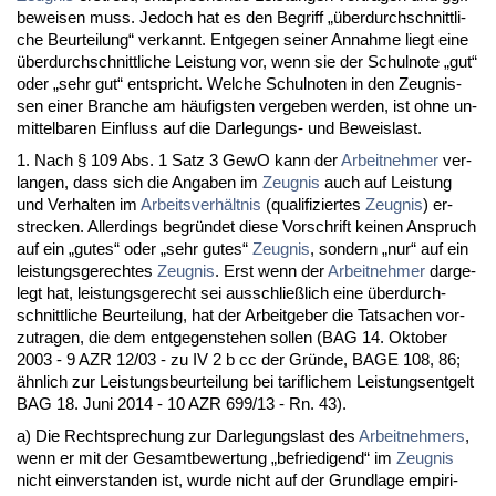
be­wei­sen muss. Je­doch hat es den Be­griff „über­durch­schnitt­li­
che Be­ur­tei­lung“ ver­kannt. Ent­ge­gen sei­ner An­nah­me liegt ei­ne
über­durch­schnitt­li­che Leis­tung vor, wenn sie der Schul­no­te „gut“
oder „sehr gut“ ent­spricht. Wel­che Schul­no­ten in den Zeug­nis­
sen ei­ner Bran­che am häufigs­ten ver­ge­ben wer­den, ist oh­ne un­
mit­tel­ba­ren Ein­fluss auf die Dar­le­gungs- und Be­weis­last.
1. Nach § 109 Abs. 1 Satz 3 Ge­wO kann der
Ar­beit­neh­mer
ver­
lan­gen, dass sich die An­ga­ben im
Zeug­nis
auch auf Leis­tung
und Ver­hal­ten im
Ar­beits­verhält­nis
(qua­li­fi­zier­tes
Zeug­nis
) er­
stre­cken. Al­ler­dings be­gründet die­se Vor­schrift kei­nen An­spruch
auf ein „gu­tes“ oder „sehr gu­tes“
Zeug­nis
, son­dern „nur“ auf ein
leis­tungs­ge­rech­tes
Zeug­nis
. Erst wenn der
Ar­beit­neh­mer
dar­ge­
legt hat, leis­tungs­ge­recht sei aus­sch­ließlich ei­ne über­durch­
schnitt­li­che Be­ur­tei­lung, hat der Ar­beit­ge­ber die Tat­sa­chen vor­
zu­tra­gen, die dem ent­ge­gen­ste­hen sol­len (BAG 14. Ok­to­ber
2003 - 9 AZR 12/03 - zu IV 2 b cc der Gründe, BA­GE 108, 86;
ähn­lich zur Leis­tungs­be­ur­tei­lung bei ta­rif­li­chem Leis­tungs­ent­gelt
BAG 18. Ju­ni 2014 - 10 AZR 699/13 - Rn. 43).
a) Die Recht­spre­chung zur Dar­le­gungs­last des
Ar­beit­neh­mers
,
wenn er mit der Ge­samt­be­wer­tung „be­frie­di­gend“ im
Zeug­nis
nicht ein­ver­stan­den ist, wur­de nicht auf der Grund­la­ge em­pi­ri­