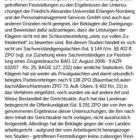
ge­trof­fe­nen Fest­stel­lun­gen zu den Er­geb­nis­sen der Un­ter­su­
chun­gen der Fried­rich-Alex­an­der-Uni­ver­sität Er­lan­gen-Nürn­berg
und der Per­so­nal­ma­nage­ment Ser­vices GmbH sind auch aus
an­de­ren Gründen nicht ge­eig­net, der Be­klag­ten die Dar­le­gungs-
und Be­weis­last dafür auf­zu­er­le­gen, dass die Leis­tun­gen der
Kläge­rin nicht mit der Schluss­be­ur­tei­lung „stets zur vol­len Zu­
frie­den­heit“ zu be­wer­ten sind. Bei die­sen Stu­di­en han­delt es sich
nicht um Sach­verständi­gen­gut­ach­ten iSd. § 144 iVm. §§ 402 ff.
ZPO (vgl. zur Zu­zie­hung ei­nes Sach­verständi­gen zur Fest­stel­
lung ei­nes Zeug­nis­brauchs BAG 12. Au­gust 2008 - 9 AZR
632/07 - Rn. 25, BA­GE 127, 232) oder amt­li­che Sta­tis­ti­ken. Die
Kläge­rin hat sie we­der als Pri­vat­gut­ach­ten und da­mit ur­kund­lich
be­leg­tes Par­tei­vor­brin­gen nach § 138 ZPO (Baum­bach/Lau­ter­
bach/Al­bers/Hart­mann ZPO 73. Aufl. Übers. § 402 Rn. 21) in
das Ver­fah­ren ein­geführt, noch wur­den sie auf an­de­re Art und
Wei­se Be­stand­teil der Ge­richts­ak­te. Auch hat das Lan­des­ar­
beits­ge­richt die Of­fen­kun­dig­keit iSd. § 291 ZPO der von ihm an­
ge­nom­me­nen Er­geb­nis­se die­ser Un­ter­su­chun­gen, die ihm nach
dem In­halt der Ge­richts­ak­te nicht vor­la­gen, nicht aus­drück­lich
fest­ge­stellt. Al­ler­dings hat die Be­klag­te ge­gen die vom Lan­des­
ar­beits­ge­richt - auf­grund der vom Ar­beits­ge­richt her­an­ge­zo­ge­
nen Stu­di­en - ge­trof­fe­nen Fest­stel­lun­gen kei­ne zulässi­gen Re­vi­