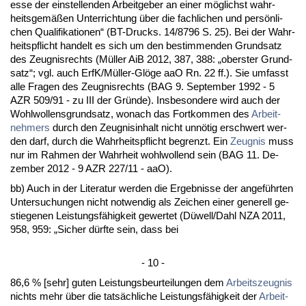
es­se der ein­stel­len­den Ar­beit­ge­ber an ei­ner möglichst wahr­
heits­gemäßen Un­ter­rich­tung über die fach­li­chen und persönli­
chen Qua­li­fi­ka­tio­nen“ (BT-Drucks. 14/8796 S. 25). Bei der Wahr­
heits­pflicht han­delt es sich um den be­stim­men­den Grund­satz
des Zeug­nis­rechts (Müller AiB 2012, 387, 388: „obers­ter Grund­
satz“; vgl. auch ErfK/Müller-Glöge aaO Rn. 22 ff.). Sie um­fasst
al­le Fra­gen des Zeug­nis­rechts (BAG 9. Sep­tem­ber 1992 - 5
AZR 509/91 - zu III der Gründe). Ins­be­son­de­re wird auch der
Wohl­wol­lens­grund­satz, wo­nach das Fort­kom­men des
Ar­beit­
neh­mers
durch den Zeug­nis­in­halt nicht unnötig er­schwert wer­
den darf, durch die Wahr­heits­pflicht be­grenzt. Ein
Zeug­nis
muss
nur im Rah­men der Wahr­heit wohl­wol­lend sein (BAG 11. De­
zem­ber 2012 - 9 AZR 227/11 - aaO).
bb) Auch in der Li­te­ra­tur wer­den die Er­geb­nis­se der an­geführ­ten
Un­ter­su­chun­gen nicht not­wen­dig als Zei­chen ei­ner ge­ne­rell ge­
stie­ge­nen Leis­tungsfähig­keit ge­wer­tet (Düwell/Dahl NZA 2011,
958, 959: „Si­cher dürf­te sein, dass bei
- 10 -
86,6 % [sehr] gu­ten Leis­tungs­be­ur­tei­lun­gen dem
Ar­beits­zeug­nis
nichts mehr über die tatsächli­che Leis­tungsfähig­keit der
Ar­beit­