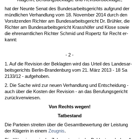
hat der Neun­te Se­nat des Bun­des­ar­beits­ge­richts auf­grund der
münd­li­chen Ver­hand­lung vom 18. No­vem­ber 2014 durch den
Vor­sit­zen­den Rich­ter am Bun­des­ar­beits­ge­richt Dr. Brühler, die
Rich­ter am Bun­des­ar­beits­ge­richt Krasshöfer und Klo­se so­wie
die eh­ren­amt­li­chen Rich­ter Schmid und Ro­pertz für Recht er­
kannt:
- 2 -
1. Auf die Re­vi­si­on der Be­klag­ten wird das Ur­teil des Lan­des­ar­
beits­ge­richts Ber­lin-Bran­den­burg vom 21. März 2013 - 18 Sa
2133/12 - auf­ge­ho­ben.
2. Die Sa­che wird zur neu­en Ver­hand­lung und Ent­schei­dung -
auch über die Kos­ten der Re­vi­si­on - an das Be­ru­fungs­ge­richt
zurück­ver­wie­sen.
Von Rechts we­gen!
Tat­be­stand
Die Par­tei­en strei­ten über die Ge­samt­be­wer­tung der Leis­tung
der Kläge­rin in ei­nem
Zeug­nis
.