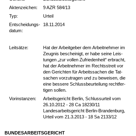
Akten­zeichen:
9 AZR 584/13
Typ:
Urteil
Ent­scheid­ungs­
18.11.2014
datum:
Leit­sätze:
Hat der Ar­beit­ge­ber dem Ar­beit­neh­mer im
Zeug­nis be­schei­nigt, er ha­be sei­ne Leis­
tun­gen „zur vol­len Zu­frie­den­heit“ er­bracht,
hat der Ar­beit­neh­mer im Rechts­streit vor
den Ge­rich­ten für Ar­beits­sa­chen die Tat­
sa­chen vor­zu­tra­gen und zu be­wei­sen, die
ei­ne bes­se­re Schluss­be­ur­tei­lung recht­fer­
ti­gen sol­len.
Vor­ins­tan­zen:
Arbeitsgericht Berlin, Schlussurteil vom
26.10.2012 - 28 Ca 18230/11
Landesarbeitsgericht Berlin-Brandenburg,
Urteil vom 21.3.2013 - 18 Sa 2133/12
BUN­DES­AR­BEITS­GERICHT