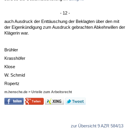
- 12 -
auch Aus­druck der Enttäuschung der Be­klag­ten über den mit
der Ei­genkündi­gung zum Aus­druck ge­brach­ten Ab­kehr­wil­len der
Kläge­rin war.
Brühler
Krasshöfer
Klo­se
W. Schmid
Ro­pertz
m.hensche.de
>
Urteile zum Arbeitsrecht
zur Übersicht 9 AZR 584/13