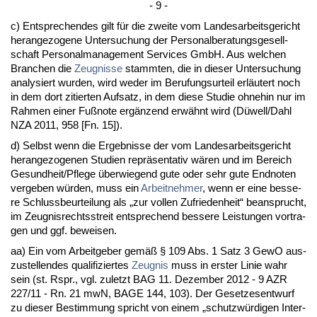
- 9 -
c) Ent­spre­chen­des gilt für die zwei­te vom Lan­des­ar­beits­ge­richt
her­an­ge­zo­ge­ne Un­ter­su­chung der Per­so­nal­be­ra­tungs­ge­sell­
schaft Per­so­nal­ma­nage­ment Ser­vices GmbH. Aus wel­chen
Bran­chen die
Zeug­nis­se
stamm­ten, die in die­ser Un­ter­su­chung
ana­ly­siert wur­den, wird we­der im Be­ru­fungs­ur­teil erläutert noch
in dem dort zi­tier­ten Auf­satz, in dem die­se Stu­die oh­ne­hin nur im
Rah­men ei­ner Fußno­te ergänzend erwähnt wird (Düwell/Dahl
NZA 2011, 958 [Fn. 15]).
d) Selbst wenn die Er­geb­nis­se der vom Lan­des­ar­beits­ge­richt
her­an­ge­zo­ge­nen Stu­di­en re­präsen­ta­tiv wären und im Be­reich
Ge­sund­heit/Pfle­ge über­wie­gend gu­te oder sehr gu­te End­no­ten
ver­ge­ben würden, muss ein
Ar­beit­neh­mer
, wenn er ei­ne bes­se­
re Schluss­be­ur­tei­lung als „zur vol­len Zu­frie­den­heit“ be­an­sprucht,
im Zeug­nis­rechts­streit ent­spre­chend bes­se­re Leis­tun­gen vor­tra­
gen und ggf. be­wei­sen.
aa) Ein vom Ar­beit­ge­ber gemäß § 109 Abs. 1 Satz 3 Ge­wO aus­
zu­stel­len­des qua­li­fi­zier­tes
Zeug­nis
muss in ers­ter Li­nie wahr
sein (st. Rspr., vgl. zu­letzt BAG 11. De­zem­ber 2012 - 9 AZR
227/11 - Rn. 21 mwN, BA­GE 144, 103). Der Ge­set­zes­ent­wurf
zu die­ser Be­stim­mung spricht von ei­nem „schutzwürdi­gen In­ter­