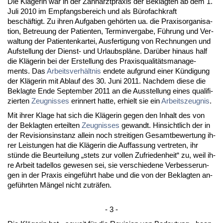
Die Kläge­rin war in der Zahn­arzt­pra­xis der Be­klag­ten ab dem 1.
Ju­li 2010 im Emp­fangs­be­reich und als Büro­f­ach­kraft
beschäftigt. Zu ih­ren Auf­ga­ben gehörten ua. die Pra­xis­or­ga­ni­sa­
ti­on, Be­treu­ung der Pa­ti­en­ten, Ter­min­ver­ga­be, Führung und Ver­
wal­tung der Pa­ti­en­ten­kar­tei, Aus­fer­ti­gung von Rech­nun­gen und
Auf­stel­lung der Dienst- und Ur­laubspläne. Darüber hin­aus half
die Kläge­rin bei der Er­stel­lung des Pra­xis­qua­litäts­ma­nage­
ments. Das
Ar­beits­verhält­nis
en­de­te auf­grund ei­ner Kündi­gung
der Kläge­rin mit Ab­lauf des 30. Ju­ni 2011. Nach­dem die­se die
Be­klag­te En­de Sep­tem­ber 2011 an die Aus­stel­lung ei­nes qua­li­fi­
zier­ten
Zeug­nis­ses
er­in­nert hat­te, er­hielt sie ein
Ar­beits­zeug­nis
.
Mit ih­rer Kla­ge hat sich die Kläge­rin ge­gen den In­halt des von
der Be­klag­ten er­teil­ten
Zeug­nis­ses
ge­wandt. Hin­sicht­lich der in
der Re­vi­si­ons­in­stanz al­lein noch strei­ti­gen Ge­samt­be­wer­tung ih­
rer Leis­tun­gen hat die Kläge­rin die Auf­fas­sung ver­tre­ten, ihr
stünde die Be­ur­tei­lung „stets zur vol­len Zu­frie­den­heit“ zu, weil ih­
re Ar­beit ta­del­los ge­we­sen sei, sie ver­schie­de­ne Ver­bes­se­run­
gen in der Pra­xis ein­geführt ha­be und die von der Be­klag­ten an­
geführ­ten Mängel nicht zu­träfen.
- 3 -