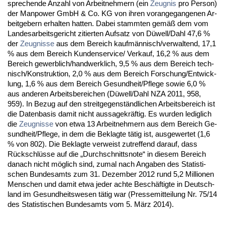
spre­chen­de An­zahl von Ar­beit­neh­mern (ein
Zeug­nis
pro Per­son)
der Man­power GmbH & Co. KG von ih­ren vor­an­ge­gan­ge­nen Ar­
beit­ge­bern er­hal­ten hat­ten. Da­bei stamm­ten gemäß dem vom
Lan­des­ar­beits­ge­richt zi­tier­ten Auf­satz von Düwell/Dahl 47,6 %
der
Zeug­nis­se
aus dem Be­reich kaufmännisch/ver­wal­tend, 17,1
% aus dem Be­reich Kun­den­ser­vice/ Ver­kauf, 16,2 % aus dem
Be­reich ge­werb­lich/hand­werk­lich, 9,5 % aus dem Be­reich tech­
nisch/Kon­struk­ti­on, 2,0 % aus dem Be­reich For­schung/Ent­wick­
lung, 1,6 % aus dem Be­reich Ge­sund­heit/Pfle­ge so­wie 6,0 %
aus an­de­ren Ar­beits­be­rei­chen (Düwell/Dahl NZA 2011, 958,
959). In Be­zug auf den streit­ge­genständ­li­chen Ar­beits­be­reich ist
die Da­ten­ba­sis da­mit nicht aus­sa­ge­kräftig. Es wur­den le­dig­lich
die
Zeug­nis­se
von et­wa 13 Ar­beit­neh­mern aus dem Be­reich Ge­
sund­heit/Pfle­ge, in dem die Be­klag­te tätig ist, aus­ge­wer­tet (1,6
% von 802). Die Be­klag­te ver­weist zu­tref­fend dar­auf, dass
Rück­schlüsse auf die „Durch­schnitts­no­te“ in die­sem Be­reich
da­nach nicht möglich sind, zu­mal nach An­ga­ben des Sta­tis­ti­
schen Bun­des­amts zum 31. De­zem­ber 2012 rund 5,2 Mil­lio­nen
Men­schen und da­mit et­wa je­der ach­te Beschäftig­te in Deutsch­
land im Ge­sund­heits­we­sen tätig war (Pres­se­mit­tei­lung Nr. 75/14
des Sta­tis­ti­schen Bun­des­amts vom 5. März 2014).