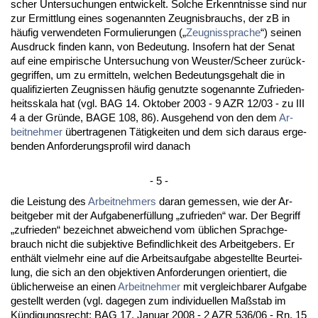
scher Un­ter­su­chun­gen ent­wi­ckelt. Sol­che Er­kennt­nis­se sind nur
zur Er­mitt­lung ei­nes so­ge­nann­ten Zeug­nis­brauchs, der zB in
häufig ver­wen­de­ten For­mu­lie­run­gen („
Zeug­nis­spra­che
“) sei­nen
Aus­druck fin­den kann, von Be­deu­tung. In­so­fern hat der Se­nat
auf ei­ne em­pi­ri­sche Un­ter­su­chung von Weus­ter/Scheer zurück­
ge­grif­fen, um zu er­mit­teln, wel­chen Be­deu­tungs­ge­halt die in
qua­li­fi­zier­ten Zeug­nis­sen häufig ge­nutz­te so­ge­nann­te Zu­frie­den­
heits­ska­la hat (vgl. BAG 14. Ok­to­ber 2003 - 9 AZR 12/03 - zu III
4 a der Gründe, BA­GE 108, 86). Aus­ge­hend von den dem
Ar­
beit­neh­mer
über­tra­ge­nen Tätig­kei­ten und dem sich dar­aus er­ge­
ben­den An­for­de­rungs­pro­fil wird da­nach
- 5 -
die Leis­tung des
Ar­beit­neh­mers
dar­an ge­mes­sen, wie der Ar­
beit­ge­ber mit der Auf­ga­ben­erfüllung „zu­frie­den“ war. Der Be­griff
„zu­frie­den“ be­zeich­net ab­wei­chend vom übli­chen Sprach­ge­
brauch nicht die sub­jek­ti­ve Be­find­lich­keit des Ar­beit­ge­bers. Er
enthält viel­mehr ei­ne auf die Ar­beits­auf­ga­be ab­ge­stell­te Be­ur­tei­
lung, die sich an den ob­jek­ti­ven An­for­de­run­gen ori­en­tiert, die
übli­cher­wei­se an ei­nen
Ar­beit­neh­mer
mit ver­gleich­ba­rer Auf­ga­be
ge­stellt wer­den (vgl. da­ge­gen zum in­di­vi­du­el­len Maßstab im
Kündi­gungs­recht: BAG 17. Ja­nu­ar 2008 - 2 AZR 536/06 - Rn. 15