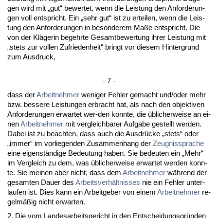
gen wird mit „gut“ be­wer­tet, wenn die Leis­tung den An­for­de­run­
gen voll ent­spricht. Ein „sehr gut“ ist zu er­tei­len, wenn die Leis­
tung den An­for­de­run­gen in be­son­de­rem Maße ent­spricht. Die
von der Kläge­rin be­gehr­te Ge­samt­be­wer­tung ih­rer Leis­tung mit
„stets zur vol­len Zu­frie­den­heit“ bringt vor die­sem Hin­ter­grund
zum Aus­druck,
- 7 -
dass der
Ar­beit­neh­mer
we­ni­ger Feh­ler ge­macht und/oder mehr
bzw. bes­se­re Leis­tun­gen er­bracht hat, als nach den ob­jek­ti­ven
An­for­de­run­gen er­war­tet wer-den konn­te, die übli­cher­wei­se an ei­
nen
Ar­beit­neh­mer
mit ver­gleich­ba­rer Auf­ga­be ge­stellt wer­den.
Da­bei ist zu be­ach­ten, dass auch die Aus­drücke „stets“ oder
„im­mer“ im vor­lie­gen­den Zu­sam­men­hang der
Zeug­nis­spra­che
ei­ne ei­genständi­ge Be­deu­tung ha­ben. Sie be­deu­ten ein „Mehr“
im Ver­gleich zu dem, was übli­cher­wei­se er­war­tet wer­den konn­
te. Sie mei­nen aber nicht, dass dem
Ar­beit­neh­mer
während der
ge­sam­ten Dau­er des
Ar­beits­verhält­nis­ses
nie ein Feh­ler un­ter­
lau­fen ist. Dies kann ein Ar­beit­ge­ber von ei­nem
Ar­beit­neh­mer
re­
gelmäßig nicht er­war­ten.
2. Die vom Lan­des­ar­beits­ge­richt in den Ent­schei­dungs­gründen