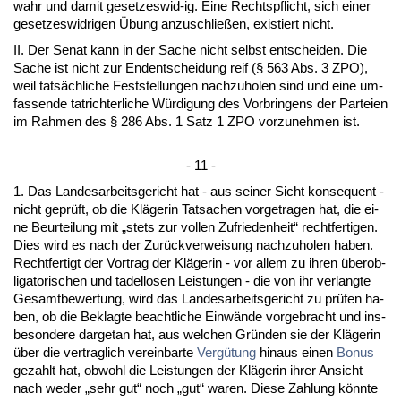
wahr und da­mit ge­set­zes­wid-ig. Ei­ne Rechts­pflicht, sich ei­ner
ge­set­zes­wid­ri­gen Übung an­zu­sch­ließen, exis­tiert nicht.
II. Der Se­nat kann in der Sa­che nicht selbst ent­schei­den. Die
Sa­che ist nicht zur End­ent­schei­dung reif (§ 563 Abs. 3 ZPO),
weil tatsächli­che Fest­stel­lun­gen nach­zu­ho­len sind und ei­ne um­
fas­sen­de tatrich­ter­li­che Würdi­gung des Vor­brin­gens der Par­tei­en
im Rah­men des § 286 Abs. 1 Satz 1 ZPO vor­zu­neh­men ist.
- 11 -
1. Das Lan­des­ar­beits­ge­richt hat - aus sei­ner Sicht kon­se­quent -
nicht ge­prüft, ob die Kläge­rin Tat­sa­chen vor­ge­tra­gen hat, die ei­
ne Be­ur­tei­lung mit „stets zur vol­len Zu­frie­den­heit“ recht­fer­ti­gen.
Dies wird es nach der Zurück­ver­wei­sung nach­zu­ho­len ha­ben.
Recht­fer­tigt der Vor­trag der Kläge­rin - vor al­lem zu ih­ren über­ob­
li­ga­to­ri­schen und ta­del­lo­sen Leis­tun­gen - die von ihr ver­lang­te
Ge­samt­be­wer­tung, wird das Lan­des­ar­beits­ge­richt zu prüfen ha­
ben, ob die Be­klag­te be­acht­li­che Einwände vor­ge­bracht und ins­
be­son­de­re dar­ge­tan hat, aus wel­chen Gründen sie der Kläge­rin
über die ver­trag­lich ver­ein­bar­te
Vergütung
hin­aus ei­nen
Bo­nus
ge­zahlt hat, ob­wohl die Leis­tun­gen der Kläge­rin ih­rer An­sicht
nach we­der „sehr gut“ noch „gut“ wa­ren. Die­se Zah­lung könn­te