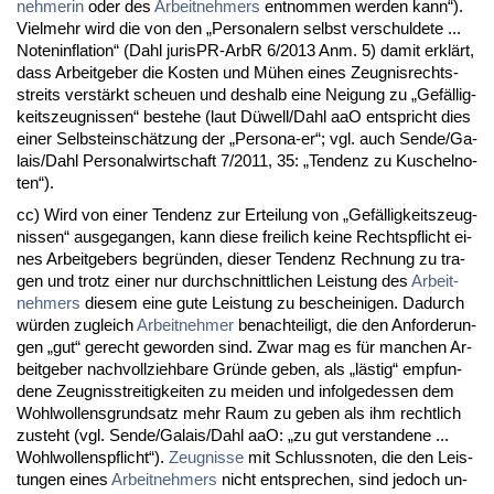
neh­me­rin
oder des
Ar­beit­neh­mers
ent­nom­men wer­den kann“).
Viel­mehr wird die von den „Per­so­na­lern selbst ver­schul­de­te ...
No­ten­in­fla­ti­on“ (Dahl ju­ris­PR-ArbR 6/2013 Anm. 5) da­mit erklärt,
dass Ar­beit­ge­ber die Kos­ten und Mühen ei­nes Zeug­nis­rechts­
streits verstärkt scheu­en und des­halb ei­ne Nei­gung zu „Gefällig­
keits­zeug­nis­sen“ be­ste­he (laut Düwell/Dahl aaO ent­spricht dies
ei­ner Selbst­einschätzung der „Per­so­na-er“; vgl. auch Sen­de/Ga­
lais/Dahl Per­so­nal­wirt­schaft 7/2011, 35: „Ten­denz zu Ku­schel­no­
ten“).
cc) Wird von ei­ner Ten­denz zur Er­tei­lung von „Gefällig­keits­zeug­
nis­sen“ aus­ge­gan­gen, kann die­se frei­lich kei­ne Rechts­pflicht ei­
nes Ar­beit­ge­bers be­gründen, die­ser Ten­denz Rech­nung zu tra­
gen und trotz ei­ner nur durch­schnitt­li­chen Leis­tung des
Ar­beit­
neh­mers
die­sem ei­ne gu­te Leis­tung zu be­schei­ni­gen. Da­durch
würden zu­gleich
Ar­beit­neh­mer
be­nach­tei­ligt, die den An­for­de­run­
gen „gut“ ge­recht ge­wor­den sind. Zwar mag es für man­chen Ar­
beit­ge­ber nach­voll­zieh­ba­re Gründe ge­ben, als „lästig“ emp­fun­
de­ne Zeug­nis­strei­tig­kei­ten zu mei­den und in­fol­ge­des­sen dem
Wohl­wol­lens­grund­satz mehr Raum zu ge­ben als ihm recht­lich
zu­steht (vgl. Sen­de/Ga­lais/Dahl aaO: „zu gut ver­stan­de­ne ...
Wohl­wol­lens­pflicht“).
Zeug­nis­se
mit Schluss­no­ten, die den Leis­
tun­gen ei­nes
Ar­beit­neh­mers
nicht ent­spre­chen, sind je­doch un­