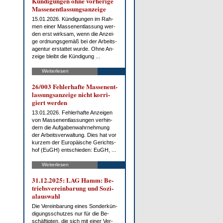
Kün­di­gun­gen oh­ne vor­he­ri­ge
Mas­sen­ent­las­sungs­an­zei­ge
15.01.2026. Kün­di­gun­gen im Rah­
men ei­ner Mas­sen­ent­las­sung wer­
den erst wirk­sam, wenn die An­zei­
ge ord­nungs­ge­mäß bei der Ar­beits­
agen­tur er­stat­tet wur­de. Oh­ne An­
zei­ge bleibt die Kün­di­gung ...
Weiterlesen
26/003 Feh­ler­haf­te Mas­sen­ent­
las­sungs­an­zei­ge nicht kor­ri­
giert wer­den
13.01.2026. Feh­ler­haf­te An­zei­gen
von Mas­sen­ent­las­sun­gen ver­hin­
dern die Auf­ga­ben­wahr­neh­mung
der Ar­beits­ver­wal­tung. Dies hat vor
kur­zem der Eu­ro­päi­sche Ge­richts­
hof (EuGH) ent­schie­den: EuGH, ...
Weiterlesen
31.12.2025: LAG Hamm: Be­
triebs­ver­ein­ba­rung und So­zi­
al­aus­wahl
Die Ver­ein­ba­rung ei­nes Son­der­kün­
di­gungs­schut­zes nur für die Be­
schäf­tig­ten, die sich mit ei­ner Ver­