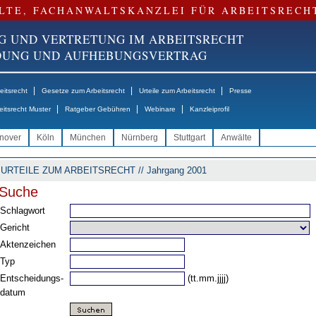
LTE, FACHANWALTSKANZLEI FÜR ARBEITSRECH
G UND VERTRETUNG IM ARBEITSRECHT
NDUNG UND AUFHEBUNGSVERTRAG
|
|
|
itsrecht
Gesetze zum Arbeitsrecht
Urteile zum Arbeitsrecht
Presse
|
|
|
eitsrecht Muster
Ratgeber Gebühren
Webinare
Kanzleiprofil
nover
Köln
München
Nürnberg
Stuttgart
Anwälte
URTEILE ZUM ARBEITSRECHT // Jahrgang 2001
Suche
Schlagwort
Gericht
Aktenzeichen
Typ
Entscheidungs-
(tt.mm.jjjj)
datum