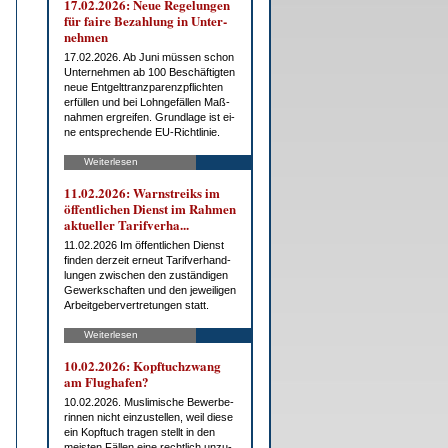
17.02.2026: Neue Re­ge­lun­gen
für fai­re Be­zah­lung in Un­ter­
neh­men
17.02.2026. Ab Ju­ni müs­sen schon
Un­ter­neh­men ab 100 Be­schäf­tig­ten
neue Ent­gelt­tranz­pa­renz­pflich­ten
er­fül­len und bei Lohn­ge­fäl­len Maß­
nah­men er­grei­fen. Grund­la­ge ist ei­
ne ent­spre­chen­de EU-Richt­li­nie.
Weiterlesen
11.02.2026: Warn­streiks im
öf­fent­li­chen Dienst im Rah­men
ak­tu­el­ler Ta­rif­ver­ha...
11.02.2026 Im öf­fent­li­chen Dienst
fin­den der­zeit er­neut Ta­rif­ver­hand­
lun­gen zwi­schen den zu­stän­di­gen
Ge­werk­schaf­ten und den je­wei­li­gen
Ar­beit­ge­ber­ver­tre­tun­gen statt.
Weiterlesen
10.02.2026: Kopf­tuch­zwang
am Flug­ha­fen?
10.02.2026. Mus­li­mi­sche Be­wer­be­
rin­nen nicht ein­zu­stel­len, weil die­se
ein Kopf­tuch tra­gen stellt in den
meis­ten Fäl­len ei­ne recht­lich un­zu­