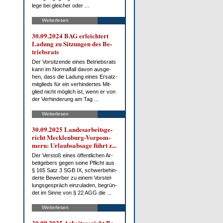
le­ge bei glei­cher oder ...
Weiterlesen
30.09.2024 BAG er­leich­tert
La­dung zu Sit­zun­gen des Be­
triebs­rats
Der Vor­sit­zen­de ei­nes Be­triebs­rats
kann im Nor­mal­fall da­von aus­ge­
hen, dass die La­dung ei­nes Er­satz­
mit­glieds für ein ver­hin­der­tes Mit­
glied nicht mög­lich ist, wenn er von
der Ver­hin­de­rung am Tag ...
Weiterlesen
30.09.2025 Lan­des­ar­beits­ge­
richt Meck­len­burg-Vor­pom­
mern: Ur­laubs­ab­sa­ge führt z...
Der Ver­stoß ei­nes öf­fent­li­chen Ar­
beit­ge­bers ge­gen sei­ne Pflicht aus
§ 165 Satz 3 SGB IX, schwer­be­hin­
der­te Be­wer­ber zu ei­nem Vor­stel­
lungs­ge­spräch ein­zu­la­den, be­grün­
det im Sin­ne von § 22 AGG die ...
Weiterlesen
30.09.2025 Ar­beits­ge­richt Bo­