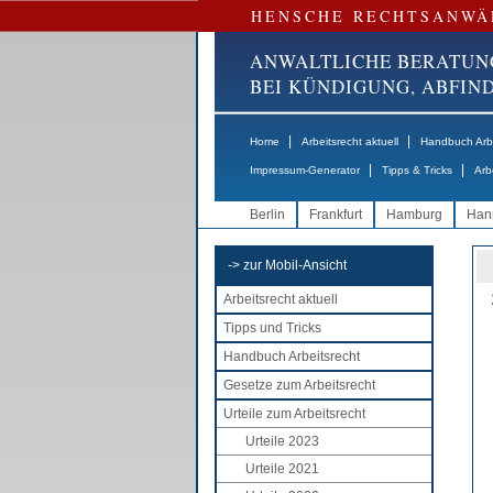
HENSCHE RECHTSANWÄ
ANWALTLICHE BERATUN
BEI KÜNDIGUNG, ABFI
|
|
Home
Arbeitsrecht aktuell
Handbuch Arbe
|
|
Impressum-Generator
Tipps & Tricks
Arb
Berlin
Frankfurt
Hamburg
Han
-> zur Mobil-Ansicht
Arbeitsrecht aktuell
Tipps und Tricks
Handbuch Arbeitsrecht
Gesetze zum Arbeitsrecht
Urteile zum Arbeitsrecht
Urteile 2023
Urteile 2021