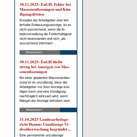
30.11.2025: EuGH: Feh­ler bei
Mas­sen­ent­las­sun­gen und Kün­
di­gungs­fris­ten
Er­stat­tet der Ar­beit­ge­ber ei­ne feh­
ler­haf­te Ent­las­sungs­an­zei­ge, ist es
nicht aus­rei­chend, wenn die Ar­
beits­ver­wal­tung die Feh­ler­haf­tig­keit
nicht be­an­stan­det und sich „als
aus­rei­chend in­for­miert ...
Weiterlesen
30.11.2025: EuGH bleibt
streng bei An­zei­gen von Mas­
sen­ent­las­sun­gen
Bei ei­ner ge­plan­ten Mas­sen­ent­las­
sung ist es un­zu­läs­sig, dass der
Ar­beit­ge­ber vor ih­rer An­zei­ge kün­
di­gen kann und ei­ne Kün­di­gung
nach­träg­lich wirk­sam wird, wenn
Män­gel der An­zei­ge be­ho­ben sind.
Weiterlesen
31.10.2025 Lan­des­ar­beits­ge­
richt Hamm: Un­zu­läs­si­ge Vi­
deo­über­wa­chung be­grün­det ...
Ei­ne per­ma­nen­te un­zu­läs­si­ge