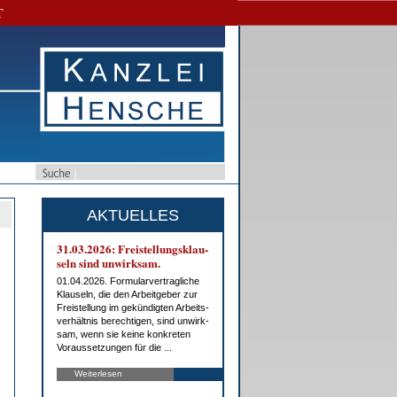
T
AKTUELLES
31.03.2026: Frei­stel­lungs­klau­
seln sind un­wirk­sam.
01.04.2026. For­mu­lar­ver­trag­li­che
Klau­seln, die den Ar­beit­ge­ber zur
Frei­stel­lung im ge­kün­dig­ten Ar­beits­
ver­hält­nis be­rech­ti­gen, sind un­wirk­
sam, wenn sie kei­ne kon­kre­ten
Vor­aus­set­zun­gen für die ...
Weiterlesen