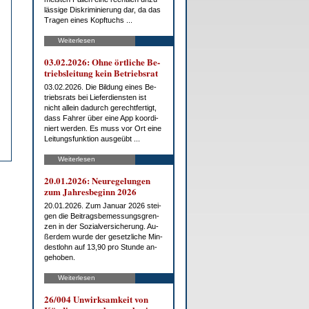
läs­si­ge Dis­kri­mi­nie­rung dar, da das
Tra­gen ei­nes Kopf­tuchs ...
Weiterlesen
03.02.2026: Oh­ne ört­li­che Be­
triebs­lei­tung kein Be­triebs­rat
03.02.2026. Die Bil­dung ei­nes Be­
triebs­rats bei Lie­fer­diens­ten ist
nicht al­lein da­durch ge­recht­fer­tigt,
dass Fah­rer über ei­ne App ko­or­di­
niert wer­den. Es muss vor Ort ei­ne
Lei­tungs­funk­ti­on aus­ge­übt ...
Weiterlesen
20.01.2026: Neu­re­ge­lun­gen
zum Jah­res­be­ginn 2026
20.01.2026. Zum Ja­nu­ar 2026 stei­
gen die Bei­trags­be­mes­sungs­gren­
zen in der So­zi­al­ver­si­che­rung. Au­
ßer­dem wur­de der ge­setz­li­che Min­
dest­lohn auf 13,90 pro St­un­de an­
ge­ho­ben.
Weiterlesen
26/004 Un­wirk­sam­keit von