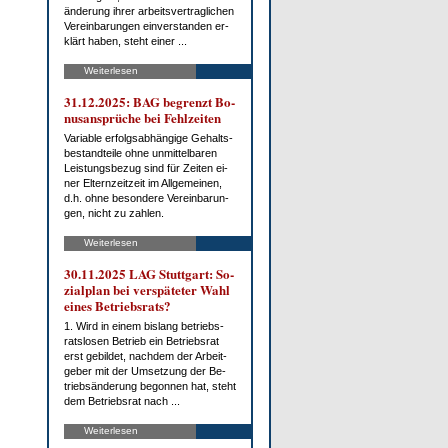
än­de­rung ih­rer ar­beits­ver­trag­li­chen
Ver­ein­ba­run­gen ein­ver­stan­den er­
klärt ha­ben, steht ei­ner ...
Weiterlesen
31.12.2025: BAG be­grenzt Bo­
nus­an­sprü­che bei Fehl­zei­ten
Va­ria­ble er­folgs­ab­hän­gi­ge Ge­halts­
be­stand­tei­le oh­ne un­mit­tel­ba­ren
Leis­tungs­be­zug sind für Zei­ten ei­
ner El­tern­zeit­zeit im All­ge­mei­nen,
d.h. oh­ne be­son­de­re Ver­ein­ba­run­
gen, nicht zu zah­len.
Weiterlesen
30.11.2025 LAG Stutt­gart: So­
zi­al­plan bei ver­spä­te­ter Wahl
ei­nes Be­triebs­rats?
1. Wird in ei­nem bis­lang be­triebs­
rats­lo­sen Be­trieb ein Be­triebs­rat
erst ge­bil­det, nach­dem der Ar­beit­
ge­ber mit der Um­set­zung der Be­
trieb­s­än­de­rung be­gon­nen hat, steht
dem Be­triebs­rat nach ...
Weiterlesen