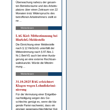
Über­wa­chung na­he­zu der ge­sam­
ten Be­triebs­räu­me und des Ar­beits­
plat­zes über ei­nen Zeit­raum von 22
Mo­na­ten trotz Wi­der­spruchs des
be­trof­fe­nen Ar­beit­neh­mers stellt ei­
ne ...
Weiterlesen
LAG Kiel: Mit­be­stim­mung bei
HinSchG-Mel­de­stel­le
Die Ein­rich­tung ei­ner Mel­de­stel­le
nach § 12 HinSchG un­ter­fällt der
Mit­be­stim­mung nach § 87 Abs.1
Nr.1 Be­trVG auch bei ei­ner Aus­la­
ge­rung an ei­ne ex­ter­ne Rechts­an­
walts­kanz­lei. Wür­de die Mit­stim­
mung ...
Weiterlesen
31.10.2025 BAG er­leich­tert
Kla­gen we­gen Lohn­dis­kri­mi­
nie­rung
Für die Ver­mu­tung ei­ner Ent­gelt­be­
nach­tei­li­gung we­gen des Ge­
schlechts ge­nügt es, wenn die kla­
gen­de Par­tei nach­weist, dass ein
ein­zi­ger ge­gen­ge­schlecht­li­cher Kol­