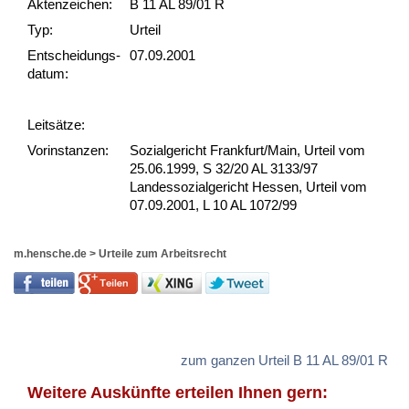
Akten­zeichen:
B 11 AL 89/01 R
Typ:
Urteil
Ent­scheid­ungs­
07.09.2001
datum:
Leit­sätze:
Vor­ins­tan­zen:
Sozialgericht Frankfurt/Main, Urteil vom
25.06.1999, S 32/20 AL 3133/97
Landessozialgericht Hessen, Urteil vom
07.09.2001, L 10 AL 1072/99
m.hensche.de
>
Urteile zum Arbeitsrecht
zum ganzen Urteil B 11 AL 89/01 R
Weitere Auskünfte erteilen Ihnen gern: