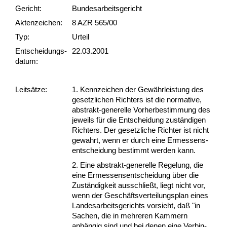
Gericht:
Bundesarbeitsgericht
Akten­zeichen:
8 AZR 565/00
Typ:
Urteil
Ent­scheid­ungs­
22.03.2001
datum:
Leit­sätze:
1. Kenn­zei­chen der Gewähr­leis­tung des
ge­setz­li­chen Rich­ters ist die nor­ma­ti­ve,
abs­trakt-ge­ne­rel­le Vor­her­be­stim­mung des
je­weils für die Ent­schei­dung zuständi­gen
Rich­ters. Der ge­setz­li­che Rich­ter ist nicht
ge­wahrt, wenn er durch ei­ne Er­mes­sens­
ent­schei­dung be­stimmt wer­den kann.
2. Ei­ne abs­trakt-ge­ne­rel­le Re­ge­lung, die
ei­ne Er­mes­sens­ent­schei­dung über die
Zuständig­keit aus­sch­ließt, liegt nicht vor,
wenn der Geschäfts­ver­tei­lungs­plan ei­nes
Lan­des­ar­beits­ge­richts vor­sieht, daß "in
Sa­chen, die in meh­re­ren Kam­mern
anhängig sind und bei de­nen ei­ne Ver­bin­