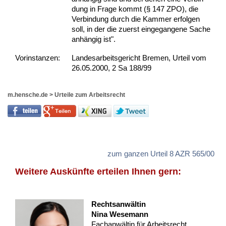
dung in Fra­ge kommt (§ 147 ZPO), die
Ver­bin­dung durch die Kam­mer er­fol­gen
soll, in der die zu­erst ein­ge­gan­ge­ne Sa­che
anhängig ist".
Vor­ins­tan­zen:
Landesarbeitsgericht Bremen, Urteil vom
26.05.2000, 2 Sa 188/99
m.hensche.de
>
Urteile zum Arbeitsrecht
zum ganzen Urteil 8 AZR 565/00
Weitere Auskünfte erteilen Ihnen gern:
Rechtsanwältin
Nina Wesemann
Fachanwältin für Arbeitsrecht