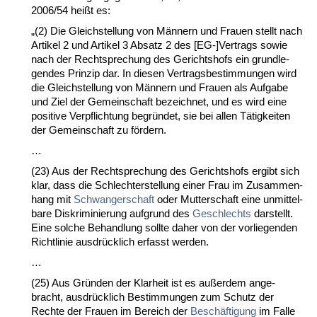
2006/54 heißt es:
„(2) Die Gleich­stel­lung von Männern und Frau­en stellt nach
Ar­ti­kel 2 und Ar­ti­kel 3 Ab­satz 2 des [EG-]Ver­trags so­wie
nach der Recht­spre­chung des Ge­richts­hofs ein grund­le­
gen­des Prin­zip dar. In die­sen Ver­trags­be­stim­mun­gen wird
die Gleich­stel­lung von Männern und Frau­en als Auf­ga­be
und Ziel der Ge­mein­schaft be­zeich­net, und es wird ei­ne
po­si­ti­ve Ver­pflich­tung be­gründet, sie bei al­len Tätig­kei­ten
der Ge­mein­schaft zu fördern.
…
(23) Aus der Recht­spre­chung des Ge­richts­hofs er­gibt sich
klar, dass die Schlech­ter­stel­lung ei­ner Frau im Zu­sam­men­
hang mit
Schwan­ger­schaft
oder Mut­ter­schaft ei­ne un­mit­tel­
ba­re Dis­kri­mi­nie­rung auf­grund des
Ge­schlechts
dar­stellt.
Ei­ne sol­che Be­hand­lung soll­te da­her von der vor­lie­gen­den
Richt­li­nie aus­drück­lich er­fasst wer­den.
…
(25) Aus Gründen der Klar­heit ist es außer­dem an­ge­
bracht, aus­drück­lich Be­stim­mun­gen zum Schutz der
Rech­te der Frau­en im Be­reich der
Beschäfti­gung
im Fal­le