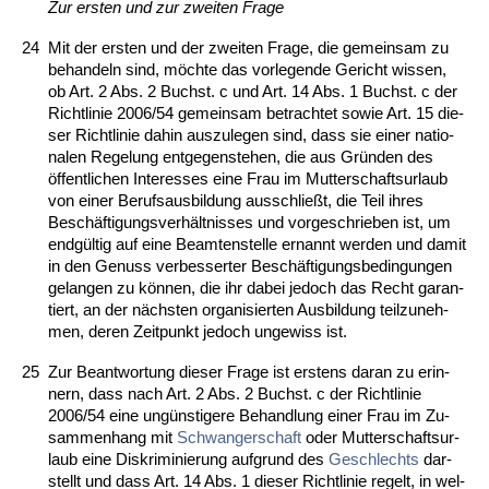
Zur ers­ten und zur zwei­ten Fra­ge
24
Mit der ers­ten und der zwei­ten Fra­ge, die ge­mein­sam zu
be­han­deln sind, möch­te das vor­le­gen­de Ge­richt wis­sen,
ob Art. 2 Abs. 2 Buchst. c und Art. 14 Abs. 1 Buchst. c der
Richt­li­nie 2006/54 ge­mein­sam be­trach­tet so­wie Art. 15 die­
ser Richt­li­nie da­hin aus­zu­le­gen sind, dass sie ei­ner na­tio­
na­len Re­ge­lung ent­ge­gen­ste­hen, die aus Gründen des
öffent­li­chen In­ter­es­ses ei­ne Frau im Mut­ter­schafts­ur­laub
von ei­ner Be­rufs­aus­bil­dung aus­sch­ließt, die Teil ih­res
Beschäfti­gungs­verhält­nis­ses und vor­ge­schrie­ben ist, um
endgültig auf ei­ne Be­am­ten­stel­le er­nannt wer­den und da­mit
in den Ge­nuss ver­bes­ser­ter Beschäfti­gungs­be­din­gun­gen
ge­lan­gen zu können, die ihr da­bei je­doch das Recht ga­ran­
tiert, an der nächs­ten or­ga­ni­sier­ten Aus­bil­dung teil­zu­neh­
men, de­ren Zeit­punkt je­doch un­ge­wiss ist.
25
Zur Be­ant­wor­tung die­ser Fra­ge ist ers­tens dar­an zu er­in­
nern, dass nach Art. 2 Abs. 2 Buchst. c der Richt­li­nie
2006/54 ei­ne ungüns­ti­ge­re Be­hand­lung ei­ner Frau im Zu­
sam­men­hang mit
Schwan­ger­schaft
oder Mut­ter­schafts­ur­
laub ei­ne Dis­kri­mi­nie­rung auf­grund des
Ge­schlechts
dar­
stellt und dass Art. 14 Abs. 1 die­ser Richt­li­nie re­gelt, in wel­