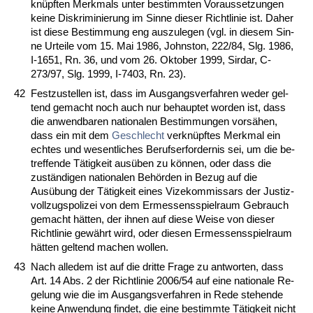
knüpften Merk­mals un­ter be­stimm­ten Vor­aus­set­zun­gen
kei­ne Dis­kri­mi­nie­rung im Sin­ne die­ser Richt­li­nie ist. Da­her
ist die­se Be­stim­mung eng aus­zu­le­gen (vgl. in die­sem Sin­
ne Ur­tei­le vom 15. Mai 1986, Johns­ton, 222/84, Slg. 1986,
I-1651, Rn. 36, und vom 26. Ok­to­ber 1999, Sir­dar, C-
273/97, Slg. 1999, I-7403, Rn. 23).
42
Fest­zu­stel­len ist, dass im Aus­gangs­ver­fah­ren we­der gel­
tend ge­macht noch auch nur be­haup­tet wor­den ist, dass
die an­wend­ba­ren na­tio­na­len Be­stim­mun­gen vorsähen,
dass ein mit dem
Ge­schlecht
ver­knüpftes Merk­mal ein
ech­tes und we­sent­li­ches Be­rufs­er­for­der­nis sei, um die be­
tref­fen­de Tätig­keit ausüben zu können, oder dass die
zuständi­gen na­tio­na­len Behörden in Be­zug auf die
Ausübung der Tätig­keit ei­nes Vi­ze­kom­mis­sars der Jus­tiz­
voll­zugs­po­li­zei von dem Er­mes­sens­spiel­raum Ge­brauch
ge­macht hätten, der ih­nen auf die­se Wei­se von die­ser
Richt­li­nie gewährt wird, oder die­sen Er­mes­sens­spiel­raum
hätten gel­tend ma­chen wol­len.
43
Nach al­le­dem ist auf die drit­te Fra­ge zu ant­wor­ten, dass
Art. 14 Abs. 2 der Richt­li­nie 2006/54 auf ei­ne na­tio­na­le Re­
ge­lung wie die im Aus­gangs­ver­fah­ren in Re­de ste­hen­de
kei­ne An­wen­dung fin­det, die ei­ne be­stimm­te Tätig­keit nicht