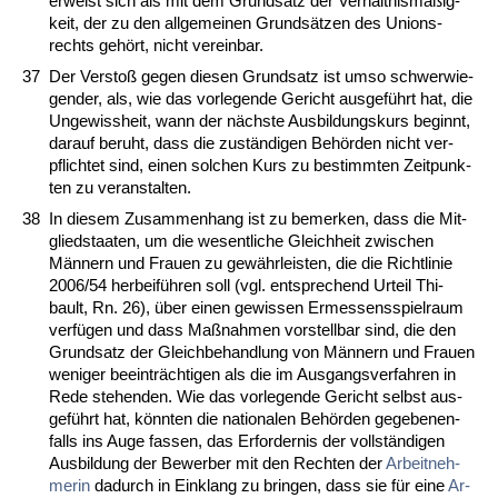
er­weist sich als mit dem Grund­satz der Verhält­nismäßig­
keit, der zu den all­ge­mei­nen Grundsätzen des Uni­ons­
rechts gehört, nicht ver­ein­bar.
37
Der Ver­s­toß ge­gen die­sen Grund­satz ist um­so schwer­wie­
gen­der, als, wie das vor­le­gen­de Ge­richt aus­geführt hat, die
Un­ge­wiss­heit, wann der nächs­te Aus­bil­dungs­kurs be­ginnt,
dar­auf be­ruht, dass die zuständi­gen Behörden nicht ver­
pflich­tet sind, ei­nen sol­chen Kurs zu be­stimm­ten Zeit­punk­
ten zu ver­an­stal­ten.
38
In die­sem Zu­sam­men­hang ist zu be­mer­ken, dass die Mit­
glied­staa­ten, um die we­sent­li­che Gleich­heit zwi­schen
Männern und Frau­en zu gewähr­leis­ten, die die Richt­li­nie
2006/54 her­beiführen soll (vgl. ent­spre­chend Ur­teil Thi­
bault, Rn. 26), über ei­nen ge­wis­sen Er­mes­sens­spiel­raum
verfügen und dass Maßnah­men vor­stell­bar sind, die den
Grund­satz der Gleich­be­hand­lung von Männern und Frau­en
we­ni­ger be­ein­träch­ti­gen als die im Aus­gangs­ver­fah­ren in
Re­de ste­hen­den. Wie das vor­le­gen­de Ge­richt selbst aus­
geführt hat, könn­ten die na­tio­na­len Behörden ge­ge­be­nen­
falls ins Au­ge fas­sen, das Er­for­der­nis der vollständi­gen
Aus­bil­dung der Be­wer­ber mit den Rech­ten der
Ar­beit­neh­
me­rin
da­durch in Ein­klang zu brin­gen, dass sie für ei­ne
Ar­