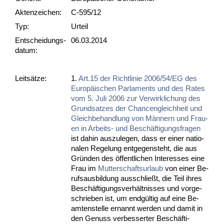
Akten­zeichen:
C-595/12
Typ:
Urteil
Ent­scheid­ungs­
06.03.2014
datum:
Leit­sätze:
1.
Art.15 der Richt­li­nie 2006/54/EG des
Eu­ropäischen Par­la­ments und des Ra­tes
vom 5. Ju­li 2006 zur Ver­wirk­li­chung des
Grund­sat­zes der Chan­cen­gleich­heit und
Gleich­be­hand­lung von Männern und Frau­
en in Ar­beits- und Beschäfti­gungs­fra­gen
ist da­hin aus­zu­le­gen, dass er ei­ner na­tio­
na­len Re­ge­lung ent­ge­gen­steht, die aus
Gründen des öffent­li­chen In­ter­es­ses ei­ne
Frau im
Mut­ter­schafts­ur­laub
von ei­ner Be­
rufs­aus­bil­dung aus­sch­ließt, die Teil ih­res
Beschäfti­gungs­verhält­nis­ses und vor­ge­
schrie­ben ist, um endgültig auf ei­ne Be­
am­ten­stel­le er­nannt wer­den und da­mit in
den Ge­nuss ver­bes­ser­ter Beschäfti­