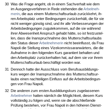
30
Was die Fra­ge an­geht, ob in ei­nem Sach­ver­halt wie dem
im Aus­gangs­ver­fah­ren in Re­de ste­hen­den die
Ar­beit­neh­
me­rin
, die aus ei­nem Mut­ter­schafts­ur­laub zurück­kehrt, ih­
ren Ar­beits­platz un­ter Be­din­gun­gen zurück­erhält, die für sie
nicht we­ni­ger güns­tig sind, und ihr al­le Ver­bes­se­run­gen der
Ar­beits­be­din­gun­gen zu­gu­te­kom­men, auf die sie während
ih­rer Ab­we­sen­heit An­spruch ge­habt hätte, so ist fest­zu­stel­
len, dass die In­an­spruch­nah­me des Mut­ter­schafts­ur­laubs
den Sta­tus die­ser
Ar­beit­neh­me­rin
nicht be­ein­flusst, da Frau
Na­po­li die Stel­lung ei­nes Vi­ze­kom­mis­sar­anwärters, die die
Auf­nah­me in den fol­gen­den Kurs ga­ran­tiert be­hal­ten und
den Ar­beits­platz zurück­er­hal­ten hat, auf dem sie vor ih­rem
Mut­ter­schafts­ur­laub beschäftigt wor­den war.
31
Den­noch hat­te der Aus­schluss vom Be­rufs­aus­bil­dungs­
kurs we­gen der In­an­spruch­nah­me des Mut­ter­schafts­ur­
laubs ei­nen nach­tei­li­gen Ein­fluss auf die Ar­beits­be­din­gun­
gen von Frau Na­po­li.
32
Die an­de­ren zum ers­ten Aus­bil­dungs­kurs zu­ge­las­se­nen
Ar­beit­neh­mer
hat­ten nämlich die Möglich­keit, die­sem Kurs
vollständig zu fol­gen und, wenn sie die ab­sch­ließen­de
Prüfung be­ste­hen, vor Frau Na­po­li in den höhe­ren Dienst­