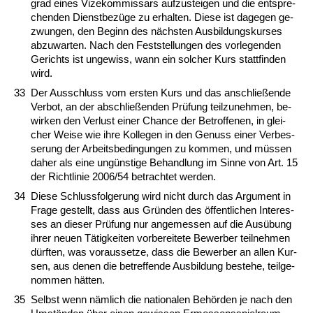
grad ei­nes Vi­ze­kom­mis­sars auf­zu­stei­gen und die ent­spre­
chen­den Dienst­bezüge zu er­hal­ten. Die­se ist da­ge­gen ge­
zwun­gen, den Be­ginn des nächs­ten Aus­bil­dungs­kur­ses
ab­zu­war­ten. Nach den Fest­stel­lun­gen des vor­le­gen­den
Ge­richts ist un­ge­wiss, wann ein sol­cher Kurs statt­fin­den
wird.
33
Der Aus­schluss vom ers­ten Kurs und das an­sch­ließen­de
Ver­bot, an der ab­sch­ließen­den Prüfung teil­zu­neh­men, be­
wir­ken den Ver­lust ei­ner Chan­ce der Be­trof­fe­nen, in glei­
cher Wei­se wie ih­re Kol­le­gen in den Ge­nuss ei­ner Ver­bes­
se­rung der Ar­beits­be­din­gun­gen zu kom­men, und müssen
da­her als ei­ne ungüns­ti­ge Be­hand­lung im Sin­ne von Art. 15
der Richt­li­nie 2006/54 be­trach­tet wer­den.
34
Die­se Schluss­fol­ge­rung wird nicht durch das Ar­gu­ment in
Fra­ge ge­stellt, dass aus Gründen des öffent­li­chen In­ter­es­
ses an die­ser Prüfung nur an­ge­mes­sen auf die Ausübung
ih­rer neu­en Tätig­kei­ten vor­be­rei­te­te Be­wer­ber teil­neh­men
dürf­ten, was vor­aus­set­ze, dass die Be­wer­ber an al­len Kur­
sen, aus de­nen die be­tref­fen­de Aus­bil­dung be­ste­he, teil­ge­
nom­men hätten.
35
Selbst wenn nämlich die na­tio­na­len Behörden je nach den