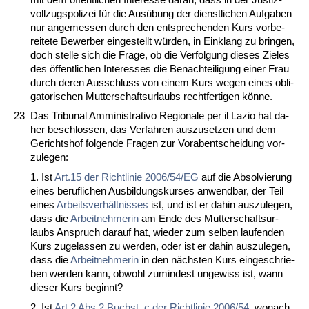
voll­zugs­po­li­zei für die Ausübung der dienst­li­chen Auf­ga­ben
nur an­ge­mes­sen durch den ent­spre­chen­den Kurs vor­be­
rei­te­te Be­wer­ber ein­ge­stellt würden, in Ein­klang zu brin­gen,
doch stel­le sich die Fra­ge, ob die Ver­fol­gung die­ses Zie­les
des öffent­li­chen In­ter­es­ses die Be­nach­tei­li­gung ei­ner Frau
durch de­ren Aus­schluss von ei­nem Kurs we­gen ei­nes ob­li­
ga­to­ri­schen Mut­ter­schafts­ur­laubs recht­fer­ti­gen könne.
23
Das Tri­bu­nal Ammi­nis­tra­tivo Re­gio­na­le per il La­zio hat da­
her be­schlos­sen, das Ver­fah­ren aus­zu­set­zen und dem
Ge­richts­hof fol­gen­de Fra­gen zur Vor­ab­ent­schei­dung vor­
zu­le­gen:
1. Ist
Art.15 der Richt­li­nie 2006/54/EG
auf die Ab­sol­vie­rung
ei­nes be­ruf­li­chen Aus­bil­dungs­kur­ses an­wend­bar, der Teil
ei­nes
Ar­beits­verhält­nis­ses
ist, und ist er da­hin aus­zu­le­gen,
dass die
Ar­beit­neh­me­rin
am En­de des Mut­ter­schafts­ur­
laubs An­spruch dar­auf hat, wie­der zum sel­ben lau­fen­den
Kurs zu­ge­las­sen zu wer­den, oder ist er da­hin aus­zu­le­gen,
dass die
Ar­beit­neh­me­rin
in den nächs­ten Kurs ein­ge­schrie­
ben wer­den kann, ob­wohl zu­min­dest un­ge­wiss ist, wann
die­ser Kurs be­ginnt?
2. Ist
Art.2 Abs.2 Buchst. c der Richt­li­nie 2006/54
, wo­nach