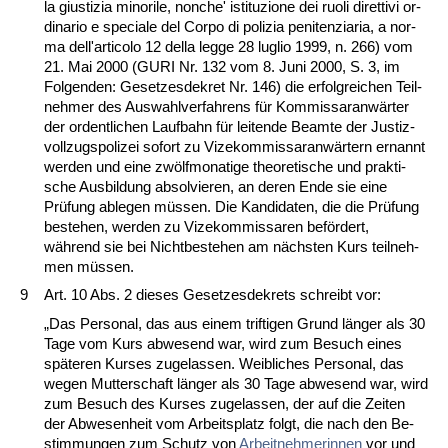
la gius­ti­zia mi­no­ri­le, non­che' is­ti­tu­zio­ne dei ruo­li di­ret­ti­vi or­
di­na­rio e spe­cia­le del Cor­po di po­li­zia pe­ni­ten­zi­a­ria, a nor­
ma dell'ar­ti­co­lo 12 del­la leg­ge 28 lug­lio 1999, n. 266) vom
21. Mai 2000 (GURI Nr. 132 vom 8. Ju­ni 2000, S. 3, im
Fol­gen­den: Ge­set­zes­de­kret Nr. 146) die er­folg­rei­chen Teil­
neh­mer des Aus­wahl­ver­fah­rens für Kom­mis­sar­anwärter
der or­dent­li­chen Lauf­bahn für lei­ten­de Be­am­te der Jus­tiz­
voll­zugs­po­li­zei so­fort zu Vi­ze­kom­mis­sar­anwärtern er­nannt
wer­den und ei­ne zwölf­mo­na­ti­ge theo­re­ti­sche und prak­ti­
sche Aus­bil­dung ab­sol­vie­ren, an de­ren En­de sie ei­ne
Prüfung ab­le­gen müssen. Die Kan­di­da­ten, die die Prüfung
be­ste­hen, wer­den zu Vi­ze­kom­mis­sa­ren befördert,
während sie bei Nicht­be­ste­hen am nächs­ten Kurs teil­neh­
men müssen.
9
Art. 10 Abs. 2 die­ses Ge­set­zes­de­krets schreibt vor:
„Das Per­so­nal, das aus ei­nem trif­ti­gen Grund länger als 30
Ta­ge vom Kurs ab­we­send war, wird zum Be­such ei­nes
späte­ren Kur­ses zu­ge­las­sen. Weib­li­ches Per­so­nal, das
we­gen Mut­ter­schaft länger als 30 Ta­ge ab­we­send war, wird
zum Be­such des Kur­ses zu­ge­las­sen, der auf die Zei­ten
der Ab­we­sen­heit vom Ar­beits­platz folgt, die nach den Be­
stim­mun­gen zum Schutz von
Ar­beit­neh­me­rin­nen
vor und