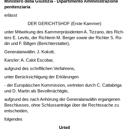
Mi­nis­te­ro del­la Gius­ti­zia - Di­par­ti­men­to Ammi­nis­tra­zio­ne
pe­ni­ten­zi­a­ria
erlässt
DER GERICH­TSHOF (Ers­te Kam­mer)
un­ter Mit­wir­kung des Kam­mer­präsi­den­ten A. Tiz­za­no, des Rich­
ters E. Le­vits, der Rich­te­rin M. Ber­ger so­wie der Rich­ter S. Ro­
din und F. Bilt­gen (Be­richt­er­stat­ter),
Ge­ne­ral­anwältin: J. Ko­kott,
Kanz­ler: A. Ca­lot Es­co­bar,
auf­grund des schrift­li­chen Ver­fah­rens,
un­ter Berück­sich­ti­gung der Erklärun­gen
- der Eu­ropäischen Kom­mis­si­on, ver­tre­ten durch C. Cat­t­ab­ri­ga
und D. Mar­tin als Be­vollmäch­tig­te,
auf­grund des nach Anhörung der Ge­ne­ral­anwältin er­gan­ge­nen
Be­schlus­ses, oh­ne Schluss­anträge über die Rechts­sa­che zu
ent­schei­den,
fol­gen­des
Ur­teil