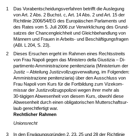
1
Das Vor­ab­ent­schei­dungs­ver­fah­ren be­trifft die Aus­le­gung
von Art. 2 Abs. 2 Buchst. c, Art. 14 Abs. 2 und Art. 15 der
Richt­li­nie 2006/54/EG des Eu­ropäischen Par­la­ments und
des Ra­tes vom 5. Ju­li 2006 zur Ver­wirk­li­chung des Grund­
sat­zes der Chan­cen­gleich­heit und Gleich­be­hand­lung von
Männern und Frau­en in Ar­beits- und Beschäfti­gungs­fra­gen
(ABl. L 204, S. 23).
2
Die­ses Er­su­chen er­geht im Rah­men ei­nes Rechts­streits
von Frau Na­po­li ge­gen das Mi­nis­te­ro del­la Gius­ti­zia – Di­
par­ti­men­to Ammi­nis­tra­zio­ne pe­ni­ten­zi­a­ria (Mi­nis­te­ri­um der
Jus­tiz – Ab­tei­lung Jus­tiz­voll­zugs­ver­wal­tung, im Fol­gen­den:
Ammi­nis­tra­zio­ne pe­ni­ten­zi­a­ria) über den Aus­schluss von
Frau Na­po­li vom Kurs für die Fort­bil­dung zum Vi­ze­kom­
mis­sar der Jus­tiz­voll­zugs­po­li­zei we­gen ih­rer mehr als
30‑tägi­gen Ab­we­sen­heit von die­sem Kurs, ob­wohl die­se
Ab­we­sen­heit durch ei­nen ob­li­ga­to­ri­schen Mut­ter­schafts­ur­
laub ge­recht­fer­tigt war.
Recht­li­cher Rah­men
Uni­ons­recht
3
In den Erwägungs­gründen 2, 23, 25 und 28 der Richt­li­nie