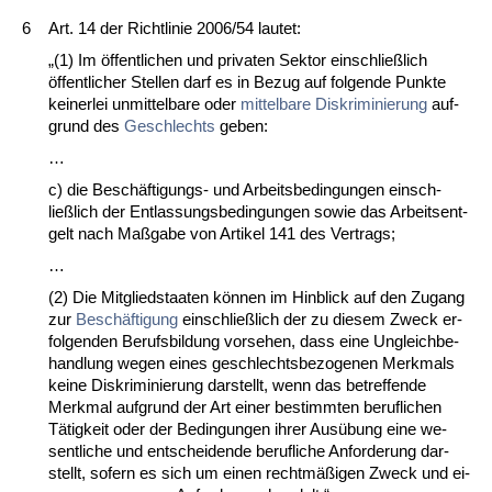
6
Art. 14 der Richt­li­nie 2006/54 lau­tet:
„(1) Im öffent­li­chen und pri­va­ten Sek­tor ein­sch­ließlich
öffent­li­cher Stel­len darf es in Be­zug auf fol­gen­de Punk­te
kei­ner­lei un­mit­tel­ba­re oder
mit­tel­ba­re Dis­kri­mi­nie­rung
auf­
grund des
Ge­schlechts
ge­ben:
…
c) die Beschäfti­gungs- und Ar­beits­be­din­gun­gen ein­sch­
ließlich der Ent­las­sungs­be­din­gun­gen so­wie das Ar­beits­ent­
gelt nach Maßga­be von Ar­ti­kel 141 des Ver­trags;
…
(2) Die Mit­glied­staa­ten können im Hin­blick auf den Zu­gang
zur
Beschäfti­gung
ein­sch­ließlich der zu die­sem Zweck er­
fol­gen­den Be­rufs­bil­dung vor­se­hen, dass ei­ne Un­gleich­be­
hand­lung we­gen ei­nes ge­schlechts­be­zo­ge­nen Merk­mals
kei­ne Dis­kri­mi­nie­rung dar­stellt, wenn das be­tref­fen­de
Merk­mal auf­grund der Art ei­ner be­stimm­ten be­ruf­li­chen
Tätig­keit oder der Be­din­gun­gen ih­rer Ausübung ei­ne we­
sent­li­che und ent­schei­den­de be­ruf­li­che An­for­de­rung dar­
stellt, so­fern es sich um ei­nen rechtmäßigen Zweck und ei­