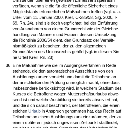
Umständen über ei­nen ge­wis­sen Er­mes­sens­spiel­raum
verfügen, wenn sie die für die öffent­li­che Si­cher­heit ei­nes
Mit­glied­staats er­for­der­li­chen Maßnah­men tref­fen (vgl. u. a.
Ur­teil vom 11. Ja­nu­ar 2000, Kreil, C-285/98, Slg. 2000, I-
69, Rn. 24), sind sie doch ver­pflich­tet, bei der Einführung
von Aus­nah­men von ei­nem Grund­recht wie der Gleich­be­
hand­lung von Männern und Frau­en, des­sen Um­set­zung
die Richt­li­nie 2006/54 dient, den Grund­satz der Verhält­
nismäßig­keit zu be­ach­ten, der zu den all­ge­mei­nen
Grundsätzen des Uni­ons­rechts gehört (vgl. in die­sem Sin­
ne Ur­teil Kreil, Rn. 23).
36
Ei­ne Maßnah­me wie die im Aus­gangs­ver­fah­ren in Re­de
ste­hen­de, die den au­to­ma­ti­schen Aus­schluss von den
Aus­bil­dungs­kur­sen vor­sieht und da­mit die Teil­nah­me an
der an­sch­ließen­den Prüfung unmöglich macht, oh­ne dass
ins­be­son­de­re berück­sich­tigt wird, in wel­chem Sta­di­um des
Kur­ses die Be­trof­fe­ne we­gen Mut­ter­schafts­ur­laubs ab­we­
send ist und wel­che Aus­bil­dung sie be­reits ab­sol­viert hat,
und die sich dar­auf be­schränkt, der Be­trof­fe­nen, die ei­nen
sol­chen
Ur­laub
in An­spruch ge­nom­men hat, das Recht auf
Teil­nah­me an ei­nem Aus­bil­dungs­kurs ein­zuräum­en, der zu
ei­nem späte­ren, je­doch un­ge­wis­sen Zeit­punkt statt­fin­det,