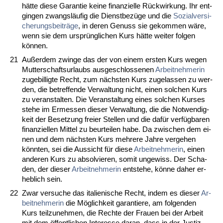
hätte die­se Ga­ran­tie kei­ne fi­nan­zi­el­le Rück­wir­kung. Ihr ent­
gin­gen zwangsläufig die Dienst­bezüge und die
So­zi­al­ver­si­
che­rungs­beiträge
, in de­ren Ge­nuss sie ge­kom­men wäre,
wenn sie dem ursprüng­li­chen Kurs hätte wei­ter fol­gen
können.
21
Außer­dem zwin­ge das der von ei­nem ers­ten Kurs we­gen
Mut­ter­schafts­ur­laubs aus­ge­schlos­se­nen
Ar­beit­neh­me­rin
zu­ge­bil­lig­te Recht, zum nächs­ten Kurs zu­ge­las­sen zu wer­
den, die be­tref­fen­de Ver­wal­tung nicht, ei­nen sol­chen Kurs
zu ver­an­stal­ten. Die Ver­an­stal­tung ei­nes sol­chen Kur­ses
ste­he im Er­mes­sen die­ser Ver­wal­tung, die die Not­wen­dig­
keit der Be­set­zung frei­er Stel­len und die dafür verfügba­ren
fi­nan­zi­el­len Mit­tel zu be­ur­tei­len ha­be. Da zwi­schen dem ei­
nen und dem nächs­ten Kurs meh­re­re Jah­re ver­ge­hen
könn­ten, sei die Aus­sicht für die­se
Ar­beit­neh­me­rin
, ei­nen
an­de­ren Kurs zu ab­sol­vie­ren, so­mit un­ge­wiss. Der Scha­
den, der die­ser
Ar­beit­neh­me­rin
ent­ste­he, könne da­her er­
heb­lich sein.
22
Zwar ver­su­che das ita­lie­ni­sche Recht, in­dem es die­ser
Ar­
beit­neh­me­rin
die Möglich­keit ga­ran­tie­re, am fol­gen­den
Kurs teil­zu­neh­men, die Rech­te der Frau­en bei der Ar­beit
mit dem öffent­li­chen In­ter­es­se dar­an, dass in der Jus­tiz­