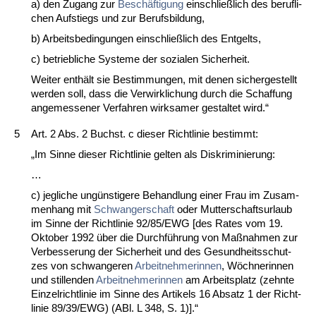
a) den Zu­gang zur
Beschäfti­gung
ein­sch­ließlich des be­ruf­li­
chen Auf­stiegs und zur Be­rufs­bil­dung,
b) Ar­beits­be­din­gun­gen ein­sch­ließlich des Ent­gelts,
c) be­trieb­li­che Sys­te­me der so­zia­len Si­cher­heit.
Wei­ter enthält sie Be­stim­mun­gen, mit de­nen si­cher­ge­stellt
wer­den soll, dass die Ver­wirk­li­chung durch die Schaf­fung
an­ge­mes­se­ner Ver­fah­ren wirk­sa­mer ge­stal­tet wird.“
5
Art. 2 Abs. 2 Buchst. c die­ser Richt­li­nie be­stimmt:
„Im Sin­ne die­ser Richt­li­nie gel­ten als Dis­kri­mi­nie­rung:
…
c) jeg­li­che ungüns­ti­ge­re Be­hand­lung ei­ner Frau im Zu­sam­
men­hang mit
Schwan­ger­schaft
oder Mut­ter­schafts­ur­laub
im Sin­ne der Richt­li­nie 92/85/EWG [des Ra­tes vom 19.
Ok­to­ber 1992 über die Durchführung von Maßnah­men zur
Ver­bes­se­rung der Si­cher­heit und des Ge­sund­heits­schut­
zes von schwan­ge­ren
Ar­beit­neh­me­rin­nen
, Wöch­ne­rin­nen
und stil­len­den
Ar­beit­neh­me­rin­nen
am Ar­beits­platz (zehn­te
Ein­zel­richt­li­nie im Sin­ne des Ar­ti­kels 16 Ab­satz 1 der Richt­
li­nie 89/39/EWG) (ABl. L 348, S. 1)].“