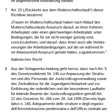
ne an­ge­mes­se­ne An­for­de­rung han­delt.“
7
Art. 15 („Rück­kehr aus dem Mut­ter­schafts­ur­laub“) die­ser
Richt­li­nie be­stimmt:
„Frau­en im Mut­ter­schafts­ur­laub ha­ben nach Ab­lauf des
Mut­ter­schafts­ur­laubs An­spruch dar­auf, an ih­ren frühe­ren
Ar­beits­platz oder ei­nen gleich­wer­ti­gen Ar­beits­platz un­ter
Be­din­gun­gen, die für sie nicht we­ni­ger güns­tig sind,
zurück­zu­keh­ren, und dar­auf, dass ih­nen auch al­le Ver­bes­
se­run­gen der Ar­beits­be­din­gun­gen, auf die sie während ih­
rer Ab­we­sen­heit An­spruch ge­habt hätten, zu­gu­te­kom­men.“
Ita­lie­ni­sches Recht
8
Aus der Vor­la­ge­ent­schei­dung geht her­vor, dass nach Art. 9
des Ge­set­zes­de­krets Nr. 146 zur An­pas­sung der Struk­tu­
ren und des Per­so­nals der Jus­tiz­voll­zugs­ver­wal­tung so­wie
des Zen­tralbüros für die Ju­gend­ge­richts­bar­keit und zur
Einführung der or­dent­li­chen und der be­son­de­ren Lauf­bahn
für lei­ten­de Be­am­te der Jus­tiz­voll­zugs­po­li­zei gemäß Art.
12 des Ge­set­zes Nr. 266 vom 28. Ju­li 1999 (De­cre­to le­gis­
la­tivo n. 146, Ade­gu­a­men­to del­le strut­tu­re e de­gli or­ga­ni­ci
dell'Ammi­nis­tra­zio­ne pe­ni­ten­zi­a­ria e dell'Uf­fi­cio cen­tra­le per