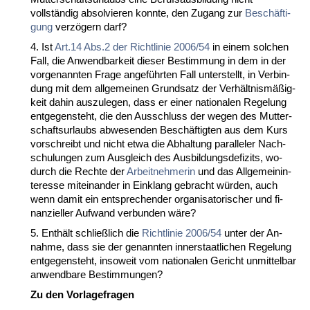
vollständig ab­sol­vie­ren konn­te, den Zu­gang zur
Beschäfti­
gung
verzögern darf?
4. Ist
Art.14 Abs.2 der Richt­li­nie 2006/54
in ei­nem sol­chen
Fall, die An­wend­bar­keit die­ser Be­stim­mung in dem in der
vor­ge­nann­ten Fra­ge an­geführ­ten Fall un­ter­stellt, in Ver­bin­
dung mit dem all­ge­mei­nen Grund­satz der Verhält­nismäßig­
keit da­hin aus­zu­le­gen, dass er ei­ner na­tio­na­len Re­ge­lung
ent­ge­gen­steht, die den Aus­schluss der we­gen des Mut­ter­
schafts­ur­laubs ab­we­sen­den Beschäftig­ten aus dem Kurs
vor­schreibt und nicht et­wa die Ab­hal­tung par­al­le­ler Nach­
schu­lun­gen zum Aus­gleich des Aus­bil­dungs­de­fi­zits, wo­
durch die Rech­te der
Ar­beit­neh­me­rin
und das All­ge­mein­in­
ter­es­se mit­ein­an­der in Ein­klang ge­bracht würden, auch
wenn da­mit ein ent­spre­chen­der or­ga­ni­sa­to­ri­scher und fi­
nan­zi­el­ler Auf­wand ver­bun­den wäre?
5. Enthält schließlich die
Richt­li­nie 2006/54
un­ter der An­
nah­me, dass sie der ge­nann­ten in­ner­staat­li­chen Re­ge­lung
ent­ge­gen­steht, in­so­weit vom na­tio­na­len Ge­richt un­mit­tel­bar
an­wend­ba­re Be­stim­mun­gen?
Zu den Vor­la­ge­fra­gen