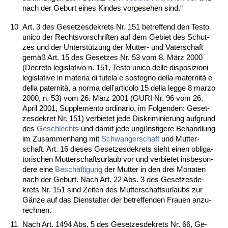
nach der Ge­burt ei­nes Kin­des vor­ge­se­hen sind.“
10
Art. 3 des Ge­set­zes­de­krets Nr. 151 be­tref­fend den Tes­to
uni­co der Rechts­vor­schrif­ten auf dem Ge­biet des Schut­
zes und der Un­terstützung der Mut­ter- und Va­ter­schaft
gemäß Art. 15 des Ge­set­zes Nr. 53 vom 8. März 2000
(De­cre­to le­gis­la­tivo n. 151, Tes­to uni­co del­le dis­po­si­zio­ni
le­gis­la­ti­ve in ma­te­ria di tu­te­la e so­ste­g­no del­la ma­ter­nità e
del­la pa­ter­nità, a nor­ma dell’ar­ti­co­lo 15 del­la leg­ge 8 mar­zo
2000, n. 53) vom 26. März 2001 (GURI Nr. 96 vom 26.
April 2001, Supple­men­to or­di­na­rio, im Fol­gen­den: Ge­set­
zes­de­kret Nr. 151) ver­bie­tet je­de Dis­kri­mi­nie­rung auf­grund
des
Ge­schlechts
und da­mit je­de ungüns­ti­ge­re Be­hand­lung
im Zu­sam­men­hang mit
Schwan­ger­schaft
und Mut­ter­
schaft. Art. 16 die­ses Ge­set­zes­de­krets sieht ei­nen ob­li­ga­
to­ri­schen Mut­ter­schafts­ur­laub vor und ver­bie­tet ins­be­son­
de­re ei­ne
Beschäfti­gung
der Mut­ter in den drei Mo­na­ten
nach der Ge­burt. Nach Art. 22 Abs. 3 des Ge­set­zes­de­
krets Nr. 151 sind Zei­ten des Mut­ter­schafts­ur­laubs zur
Gänze auf das Dienst­al­ter der be­tref­fen­den Frau­en an­zu­
rech­nen.
11
Nach Art. 1494 Abs. 5 des Ge­set­zes­de­krets Nr. 66, Ge­