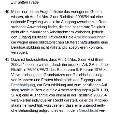
Zur drit­ten Fra­ge
40
Mit sei­ner drit­ten Fra­ge möch­te das vor­le­gen­de Ge­richt
wis­sen, ob Art. 14 Abs. 2 der Richt­li­nie 2006/54 auf ei­ne
na­tio­na­le Re­ge­lung wie die im Aus­gangs­ver­fah­ren in Re­de
ste­hen­de An­wen­dung fin­det, die ei­ne be­stimm­te Tätig­keit
nicht al­lein männ­li­chen Ar­beit­neh­mern vor­behält, je­doch
den Zu­gang zu die­ser Tätig­keit für die
Ar­beit­neh­me­rin­nen
,
die we­gen ei­nes ob­li­ga­to­ri­schen Mut­ter­schafts­ur­laubs ei­ne
Be­rufs­aus­bil­dung nicht vollständig ab­sol­vie­ren konn­ten,
verzögert.
41
Da­zu ist fest­zu­stel­len, dass Art. 14 Abs. 2 der Richt­li­nie
2006/54 eben­so wie der durch ihn er­setz­te Art. 2 Abs. 2 der
Richt­li­nie 76/207/EWG des Ra­tes vom 9. Fe­bru­ar 1976 zur
Ver­wirk­li­chung des Grund­sat­zes der Gleich­be­hand­lung
von Männern und Frau­en hin­sicht­lich des Zu­gangs zur
Beschäfti­gung
, zur Be­rufs­bil­dung und zum be­ruf­li­chen Auf­
stieg so­wie in Be­zug auf die Ar­beits­be­din­gun­gen (ABl. L 39,
S. 40) ei­ne Aus­nah­me von ei­nem in der Richt­li­nie 2006/54
ver­an­ker­ten in­di­vi­du­el­len Recht dar­stellt, da er die Mit­glied­
staa­ten ermäch­tigt, vor­zu­se­hen, dass ei­ne un­ter­schied­li­
che Be­hand­lung auf­grund ei­nes mit dem
Ge­schlecht
ver­