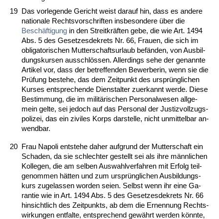
19
Das vor­le­gen­de Ge­richt weist dar­auf hin, dass es an­de­re
na­tio­na­le Rechts­vor­schrif­ten ins­be­son­de­re über die
Beschäfti­gung
in den Streit­kräften ge­be, die wie Art. 1494
Abs. 5 des Ge­set­zes­de­krets Nr. 66, Frau­en, die sich im
ob­li­ga­to­ri­schen Mut­ter­schafts­ur­laub befänden, von Aus­bil­
dungs­kur­sen aus­schlössen. Al­ler­dings se­he der ge­nann­te
Ar­ti­kel vor, dass der be­tref­fen­den Be­wer­be­rin, wenn sie die
Prüfung be­ste­he, das dem Zeit­punkt des ursprüng­li­chen
Kur­ses ent­spre­chen­de Dienst­al­ter zu­er­kannt wer­de. Die­se
Be­stim­mung, die im mi­litäri­schen Per­so­nal­we­sen all­ge­
mein gel­te, sei je­doch auf das Per­so­nal der Jus­tiz­voll­zugs­
po­li­zei, das ein zi­vi­les Korps dar­stel­le, nicht un­mit­tel­bar an­
wend­bar.
20
Frau Na­po­li ent­ste­he da­her auf­grund der Mut­ter­schaft ein
Scha­den, da sie schlech­ter ge­stellt sei als ih­re männ­li­chen
Kol­le­gen, die am sel­ben Aus­wahl­ver­fah­ren mit Er­folg teil­
ge­nom­men hätten und zum ursprüng­li­chen Aus­bil­dungs­
kurs zu­ge­las­sen wor­den sei­en. Selbst wenn ihr ei­ne Ga­
ran­tie wie in Art. 1494 Abs. 5 des Ge­set­zes­de­krets Nr. 66
hin­sicht­lich des Zeit­punkts, ab dem die Er­nen­nung Rechts­
wir­kun­gen ent­fal­te, ent­spre­chend gewährt wer­den könn­te,