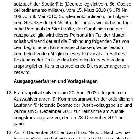
setz­buch der Streit­kräfte (De­cre­to le­gis­la­tivo n. 66, Co­di­ce
dell’or­di­na­men­to mi­li­t­are), vom 15. März 2010 (GURI Nr.
106 vom 8. Mai 2010, Supple­men­to or­di­na­rio, im Fol­gen­
den: Ge­set­zes­de­kret Nr. 66), der für das weib­li­che mi­litäri­
sche Per­so­nal der Streit­kräfte, der Ca­ra­bi­nie­ri und der Fi­
nanz­po­li­zei gilt, wird die­ses Per­so­nal im Fall der Mut­ter­
schaft während der auf die Ent­bin­dung fol­gen­den Zeit von
dem be­gon­ne­nen Kurs aus­ge­schlos­sen, wo­bei je­doch
dem be­tref­fen­den Mit­glied die­ses Per­so­nals im Fall des
Be­ste­hens der Prüfung des fol­gen­den Kur­ses das dem
ursprüng­li­chen Kurs ent­spre­chen­de Dienst­al­ter an­ge­rech­
net wird.
Aus­gangs­ver­fah­ren und Vor­la­ge­fra­gen
12
Frau Na­po­li ab­sol­vier­te am 20. April 2009 er­folg­reich ein
Aus­wahl­ver­fah­ren für Kom­mis­sar­anwärter der or­dent­li­chen
Lauf­bahn für lei­ten­de Be­am­te der Jus­tiz­voll­zugs­po­li­zei und
wur­de am 5. De­zem­ber 2011 zur Teil­nah­me am Aus­bil­
dungs­kurs zu­ge­las­sen, der am 28. De­zem­ber 2011 be­
gann.
13
Am 7. De­zem­ber 2011 ent­band Frau Na­po­li. Nach der na­
tio­na­len Re­ge­lung be­fand sie sich für drei Mo­na­te, al­so bis