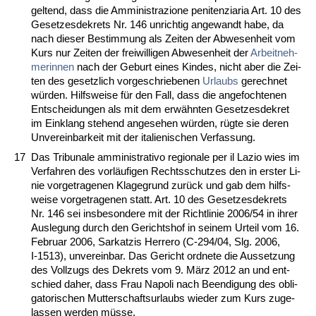
gel­tend, dass die Ammi­nis­tra­zio­ne pe­ni­ten­zi­a­ria Art. 10 des
Ge­set­zes­de­krets Nr. 146 un­rich­tig an­ge­wandt ha­be, da
nach die­ser Be­stim­mung als Zei­ten der Ab­we­sen­heit vom
Kurs nur Zei­ten der frei­wil­li­gen Ab­we­sen­heit der
Ar­beit­neh­
me­rin­nen
nach der Ge­burt ei­nes Kin­des, nicht aber die Zei­
ten des ge­setz­lich vor­ge­schrie­be­nen
Ur­laubs
ge­rech­net
würden. Hilfs­wei­se für den Fall, dass die an­ge­foch­te­nen
Ent­schei­dun­gen als mit dem erwähn­ten Ge­set­zes­de­kret
im Ein­klang ste­hend an­ge­se­hen würden, rügte sie de­ren
Un­ver­ein­bar­keit mit der ita­lie­ni­schen Ver­fas­sung.
17
Das Tri­bu­na­le ammi­nis­tra­tivo re­gio­na­le per il La­zio wies im
Ver­fah­ren des vorläufi­gen Rechts­schut­zes den in ers­ter Li­
nie vor­ge­tra­ge­nen Kla­ge­grund zurück und gab dem hilfs­
wei­se vor­ge­tra­ge­nen statt. Art. 10 des Ge­set­zes­de­krets
Nr. 146 sei ins­be­son­de­re mit der Richt­li­nie 2006/54 in ih­rer
Aus­le­gung durch den Ge­richts­hof in sei­nem Ur­teil vom 16.
Fe­bru­ar 2006, Sar­kat­zis Her­re­ro (C‑294/04, Slg. 2006,
I‑1513), un­ver­ein­bar. Das Ge­richt ord­ne­te die Aus­set­zung
des Voll­zugs des De­krets vom 9. März 2012 an und ent­
schied da­her, dass Frau Na­po­li nach Be­en­di­gung des ob­li­
ga­to­ri­schen Mut­ter­schafts­ur­laubs wie­der zum Kurs zu­ge­
las­sen wer­den müsse.