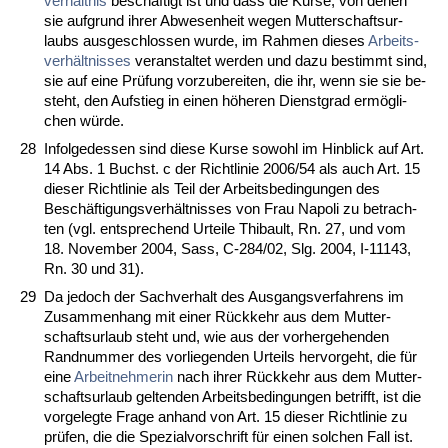
verhält­nis
beschäftigt ist und dass die Kur­se, von de­nen
sie auf­grund ih­rer Ab­we­sen­heit we­gen Mut­ter­schafts­ur­
laubs aus­ge­schlos­sen wur­de, im Rah­men die­ses
Ar­beits­
verhält­nis­ses
ver­an­stal­tet wer­den und da­zu be­stimmt sind,
sie auf ei­ne Prüfung vor­zu­be­rei­ten, die ihr, wenn sie sie be­
steht, den Auf­stieg in ei­nen höhe­ren Dienst­grad ermögli­
chen würde.
28
In­fol­ge­des­sen sind die­se Kur­se so­wohl im Hin­blick auf Art.
14 Abs. 1 Buchst. c der Richt­li­nie 2006/54 als auch Art. 15
die­ser Richt­li­nie als Teil der Ar­beits­be­din­gun­gen des
Beschäfti­gungs­verhält­nis­ses von Frau Na­po­li zu be­trach­
ten (vgl. ent­spre­chend Ur­tei­le Thi­bault, Rn. 27, und vom
18. No­vem­ber 2004, Sass, C-284/02, Slg. 2004, I-11143,
Rn. 30 und 31).
29
Da je­doch der Sach­ver­halt des Aus­gangs­ver­fah­rens im
Zu­sam­men­hang mit ei­ner Rück­kehr aus dem Mut­ter­
schafts­ur­laub steht und, wie aus der vor­her­ge­hen­den
Rand­num­mer des vor­lie­gen­den Ur­teils her­vor­geht, die für
ei­ne
Ar­beit­neh­me­rin
nach ih­rer Rück­kehr aus dem Mut­ter­
schafts­ur­laub gel­ten­den Ar­beits­be­din­gun­gen be­trifft, ist die
vor­ge­leg­te Fra­ge an­hand von Art. 15 die­ser Richt­li­nie zu
prüfen, die die Spe­zi­al­vor­schrift für ei­nen sol­chen Fall ist.