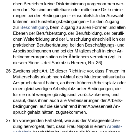
chen Be­rei­chen kei­ne Dis­kri­mi­nie­rung vor­ge­nom­men wer­
den darf. So sind un­mit­tel­ba­re oder mit­tel­ba­re Dis­kri­mi­nie­
run­gen bei den Be­din­gun­gen – ein­sch­ließlich der Aus­wahl­
kri­te­ri­en und Ein­stel­lungs­be­din­gun­gen – für den Zu­gang
zur
Beschäfti­gung
, beim Zu­gang zu al­len For­men und al­len
Ebe­nen der Be­rufs­be­ra­tung, der Be­rufs­bil­dung, der be­ruf­li­
chen Wei­ter­bil­dung und der Um­schu­lung ein­sch­ließlich der
prak­ti­schen Be­rufs­er­fah­rung, bei den Beschäfti­gungs- und
Ar­beits­be­din­gun­gen und bei der Mit­glied­schaft in ei­ner Ar­
beit­neh­mer­or­ga­ni­sa­ti­on oder Ähn­li­chem ver­bo­ten (vgl. in
die­sem Sin­ne Ur­teil Sar­kat­zis Her­re­ro, Rn. 36).
26
Zwei­tens sieht Art. 15 die­ser Richt­li­nie vor, dass Frau­en im
Mut­ter­schafts­ur­laub nach Ab­lauf des Mut­ter­schafts­ur­laubs
An­spruch dar­auf ha­ben, an ih­ren frühe­ren Ar­beits­platz oder
ei­nen gleich­wer­ti­gen Ar­beits­platz un­ter Be­din­gun­gen, die
für sie nicht we­ni­ger güns­tig sind, zurück­zu­keh­ren, und
dar­auf, dass ih­nen auch al­le Ver­bes­se­run­gen der Ar­beits­
be­din­gun­gen, auf die sie während ih­rer Ab­we­sen­heit An­
spruch ge­habt hätten, zu­gu­te­kom­men.
27
Im vor­lie­gen­den Fall steht, wie aus der Vor­la­ge­ent­schei­
dung her­vor­geht, fest, dass Frau Na­po­li in ei­nem
Ar­beits­