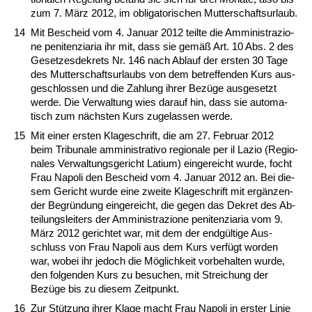
zum 7. März 2012, im ob­li­ga­to­ri­schen Mut­ter­schafts­ur­laub.
14
Mit Be­scheid vom 4. Ja­nu­ar 2012 teil­te die Ammi­nis­tra­zio­
ne pe­ni­ten­zi­a­ria ihr mit, dass sie gemäß Art. 10 Abs. 2 des
Ge­set­zes­de­krets Nr. 146 nach Ab­lauf der ers­ten 30 Ta­ge
des Mut­ter­schafts­ur­laubs von dem be­tref­fen­den Kurs aus­
ge­schlos­sen und die Zah­lung ih­rer Bezüge aus­ge­setzt
wer­de. Die Ver­wal­tung wies dar­auf hin, dass sie au­to­ma­
tisch zum nächs­ten Kurs zu­ge­las­sen wer­de.
15
Mit ei­ner ers­ten Kla­ge­schrift, die am 27. Fe­bru­ar 2012
beim Tri­bu­na­le ammi­nis­tra­tivo re­gio­na­le per il La­zio (Re­gio­
na­les Ver­wal­tungs­ge­richt La­ti­um) ein­ge­reicht wur­de, focht
Frau Na­po­li den Be­scheid vom 4. Ja­nu­ar 2012 an. Bei die­
sem Ge­richt wur­de ei­ne zwei­te Kla­ge­schrift mit ergänzen­
der Be­gründung ein­ge­reicht, die ge­gen das De­kret des Ab­
tei­lungs­lei­ters der Ammi­nis­tra­zio­ne pe­ni­ten­zi­a­ria vom 9.
März 2012 ge­rich­tet war, mit dem der endgülti­ge Aus­
schluss von Frau Na­po­li aus dem Kurs verfügt wor­den
war, wo­bei ihr je­doch die Möglich­keit vor­be­hal­ten wur­de,
den fol­gen­den Kurs zu be­su­chen, mit Strei­chung der
Bezüge bis zu die­sem Zeit­punkt.
16
Zur Stützung ih­rer Kla­ge macht Frau Na­po­li in ers­ter Li­nie