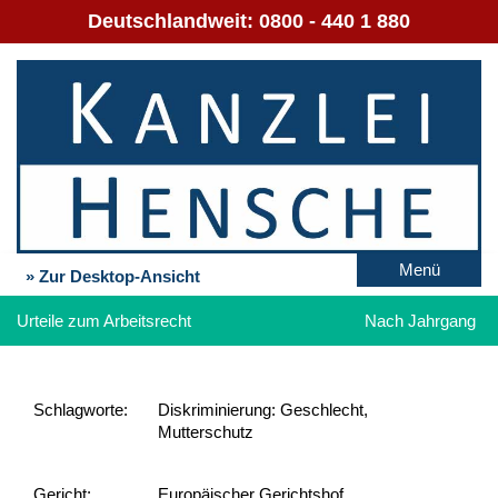
Deutschlandweit:
0800 - 440 1 880
Menü
» Zur Desktop-Ansicht
Urteile zum Arbeitsrecht
Nach Jahrgang
Schlag­worte:
Diskriminierung: Geschlecht,
Mutterschutz
Gericht:
Europäischer Gerichtshof