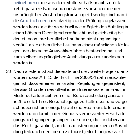
beit­neh­me­rin
, die aus dem Mut­ter­schafts­ur­laub zurück­
kehrt, par­al­le­le Nach­schu­lungs­kur­se vor­se­hen, die den
ursprüng­li­chen Aus­bil­dungs­kur­sen gleich­wer­tig sind, da­mit
die
Ar­beit­neh­me­rin
recht­zei­tig zu der Prüfung zu­ge­las­sen
wer­den kann, die ihr so schnell wie möglich den Auf­stieg in
ei­nen höhe­ren Dienst­grad ermöglicht und gleich­zei­tig be­
deu­tet, dass ih­re be­ruf­li­che Lauf­bahn nicht ungüns­ti­ger
verläuft als die be­ruf­li­che Lauf­bahn ei­nes männ­li­chen Kol­le­
gen, der das­sel­be Aus­wahl­ver­fah­ren be­stan­den hat und
zum sel­ben ursprüng­li­chen Aus­bil­dungs­kurs zu­ge­las­sen
wor­den ist.
39
Nach al­le­dem ist auf die ers­te und die zwei­te Fra­ge zu ant­
wor­ten, dass Art. 15 der Richt­li­nie 2006/54 da­hin aus­zu­le­
gen ist, dass er ei­ner na­tio­na­len Re­ge­lung ent­ge­gen­steht,
die aus Gründen des öffent­li­chen In­ter­es­ses ei­ne Frau im
Mut­ter­schafts­ur­laub von ei­ner Be­rufs­aus­bil­dung aus­sch­
ließt, die Teil ih­res Beschäfti­gungs­verhält­nis­ses und vor­ge­
schrie­ben ist, um endgültig auf ei­ne Be­am­ten­stel­le er­nannt
wer­den und da­mit in den Ge­nuss ver­bes­ser­ter Beschäfti­
gungs­be­din­gun­gen ge­lan­gen zu können, die ihr da­bei aber
das Recht ga­ran­tiert, an der nächs­ten or­ga­ni­sier­ten Aus­bil­
dung teil­zu­neh­men, de­ren Zeit­punkt je­doch un­ge­wiss ist.