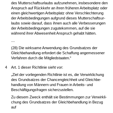
des Mut­ter­schafts­ur­laubs auf­zu­neh­men, ins­be­son­de­re den
An­spruch auf Rück­kehr an ih­ren frühe­ren Ar­beits­platz oder
ei­nen gleich­wer­ti­gen Ar­beits­platz oh­ne Ver­schlech­te­rung
der Ar­beits­be­din­gun­gen auf­grund die­ses Mut­ter­schafts­ur­
laubs so­wie dar­auf, dass ih­nen auch al­le Ver­bes­se­run­gen
der Ar­beits­be­din­gun­gen zu­gu­te­kom­men, auf die sie
während ih­rer Ab­we­sen­heit An­spruch ge­habt hätten.
…
(28) Die wirk­sa­me An­wen­dung des Grund­sat­zes der
Gleich­be­hand­lung er­for­dert die Schaf­fung an­ge­mes­se­ner
Ver­fah­ren durch die Mit­glied­staa­ten.“
4
Art. 1 die­ser Richt­li­nie sieht vor:
„Ziel der vor­lie­gen­den Richt­li­nie ist es, die Ver­wirk­li­chung
des Grund­sat­zes der Chan­cen­gleich­heit und Gleich­be­
hand­lung von Männern und Frau­en in Ar­beits- und
Beschäfti­gungs­fra­gen si­cher­zu­stel­len.
Zu die­sem Zweck enthält sie Be­stim­mun­gen zur Ver­wirk­li­
chung des Grund­sat­zes der Gleich­be­hand­lung in Be­zug
auf