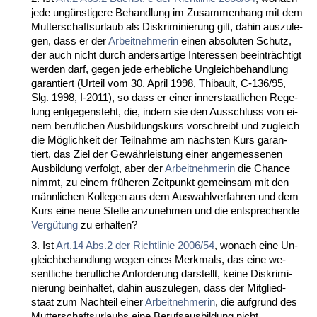
je­de ungüns­ti­ge­re Be­hand­lung im Zu­sam­men­hang mit dem
Mut­ter­schafts­ur­laub als Dis­kri­mi­nie­rung gilt, da­hin aus­zu­le­
gen, dass er der
Ar­beit­neh­me­rin
ei­nen ab­so­lu­ten Schutz,
der auch nicht durch an­ders­ar­ti­ge In­ter­es­sen be­ein­träch­tigt
wer­den darf, ge­gen je­de er­heb­li­che Un­gleich­be­hand­lung
ga­ran­tiert (Ur­teil vom 30. April 1998, Thi­bault, C-136/95,
Slg. 1998, I-2011), so dass er ei­ner in­ner­staat­li­chen Re­ge­
lung ent­ge­gen­steht, die, in­dem sie den Aus­schluss von ei­
nem be­ruf­li­chen Aus­bil­dungs­kurs vor­schreibt und zu­gleich
die Möglich­keit der Teil­nah­me am nächs­ten Kurs ga­ran­
tiert, das Ziel der Gewähr­leis­tung ei­ner an­ge­mes­se­nen
Aus­bil­dung ver­folgt, aber der
Ar­beit­neh­me­rin
die Chan­ce
nimmt, zu ei­nem frühe­ren Zeit­punkt ge­mein­sam mit den
männ­li­chen Kol­le­gen aus dem Aus­wahl­ver­fah­ren und dem
Kurs ei­ne neue Stel­le an­zu­neh­men und die ent­spre­chen­de
Vergütung
zu er­hal­ten?
3. Ist
Art.14 Abs.2 der Richt­li­nie 2006/54
, wo­nach ei­ne Un­
gleich­be­hand­lung we­gen ei­nes Merk­mals, das ei­ne we­
sent­li­che be­ruf­li­che An­for­de­rung dar­stellt, kei­ne Dis­kri­mi­
nie­rung be­inhal­tet, da­hin aus­zu­le­gen, dass der Mit­glied­
staat zum Nach­teil ei­ner
Ar­beit­neh­me­rin
, die auf­grund des
Mut­ter­schafts­ur­laubs ei­ne Be­rufs­aus­bil­dung nicht