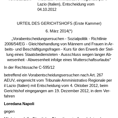
Lazio (Italien), Entscheidung vom
04.10.2012
UR­TEIL DES GERICH­TSHOFS (Ers­te Kam­mer)
6. März 2014(*)
„Vor­ab­ent­schei­dungs­er­su­chen - So­zi­al­po­li­tik - Richt­li­nie
2006/54/EG - Gleich­be­hand­lung von Männern und Frau­en in Ar­
beits- und Beschäfti­gungs­fra­gen - Kurs für den Er­werb der Stel­
lung ei­nes Staats­be­diens­te­ten - Aus­schluss we­gen lan­ger Ab­
we­sen­heit - Ab­we­sen­heit in­fol­ge ei­nes Mut­ter­schafts­ur­laubs“
In der Rechts­sa­che C-595/12
be­tref­fend ein Vor­ab­ent­schei­dungs­er­su­chen nach Art. 267
AEUV, ein­ge­reicht vom Tri­bu­na­le Ammi­nis­tra­tivo Re­gio­na­le per
il La­zio (Ita­li­en) mit Ent­schei­dung vom 4. Ok­to­ber 2012, beim
Ge­richts­hof ein­ge­gan­gen am 19. De­zem­ber 2012, in dem Ver­
fah­ren
Lo­re­da­na Na­po­li
ge­gen