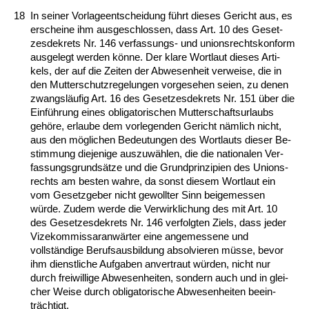
18
In sei­ner Vor­la­ge­ent­schei­dung führt die­ses Ge­richt aus, es
er­schei­ne ihm aus­ge­schlos­sen, dass Art. 10 des Ge­set­
zes­de­krets Nr. 146 ver­fas­sungs- und uni­ons­rechts­kon­form
aus­ge­legt wer­den könne. Der kla­re Wort­laut die­ses Ar­ti­
kels, der auf die Zei­ten der Ab­we­sen­heit ver­wei­se, die in
den Mut­ter­schutz­re­ge­lun­gen vor­ge­se­hen sei­en, zu de­nen
zwangsläufig Art. 16 des Ge­set­zes­de­krets Nr. 151 über die
Einführung ei­nes ob­li­ga­to­ri­schen Mut­ter­schafts­ur­laubs
gehöre, er­lau­be dem vor­le­gen­den Ge­richt nämlich nicht,
aus den mögli­chen Be­deu­tun­gen des Wort­lauts die­ser Be­
stim­mung die­je­ni­ge aus­zuwählen, die die na­tio­na­len Ver­
fas­sungs­grundsätze und die Grund­prin­zi­pi­en des Uni­ons­
rechts am bes­ten wah­re, da sonst die­sem Wort­laut ein
vom Ge­setz­ge­ber nicht ge­woll­ter Sinn bei­ge­mes­sen
würde. Zu­dem wer­de die Ver­wirk­li­chung des mit Art. 10
des Ge­set­zes­de­krets Nr. 146 ver­folg­ten Ziels, dass je­der
Vi­ze­kom­mis­sar­anwärter ei­ne an­ge­mes­se­ne und
vollständi­ge Be­rufs­aus­bil­dung ab­sol­vie­ren müsse, be­vor
ihm dienst­li­che Auf­ga­ben an­ver­traut würden, nicht nur
durch frei­wil­li­ge Ab­we­sen­hei­ten, son­dern auch und in glei­
cher Wei­se durch ob­li­ga­to­ri­sche Ab­we­sen­hei­ten be­ein­
träch­tigt.