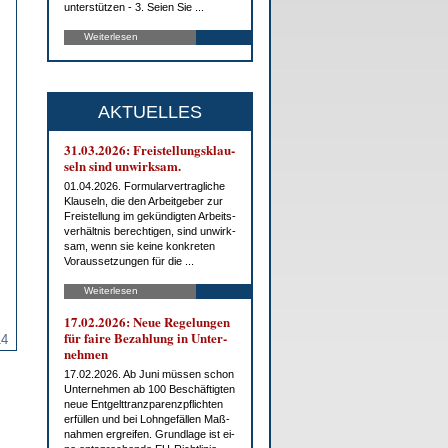
un­ter­stüt­zen - 3. Sei­en Sie ...
Weiterlesen
AKTUELLES
31.03.2026: Frei­stel­lungs­klau­
seln sind un­wirk­sam.
01.04.2026. For­mu­lar­ver­trag­li­che
Klau­seln, die den Ar­beit­ge­ber zur
Frei­stel­lung im ge­kün­dig­ten Ar­beits­
ver­hält­nis be­rech­ti­gen, sind un­wirk­
sam, wenn sie kei­ne kon­kre­ten
Vor­aus­set­zun­gen für die ...
Weiterlesen
17.02.2026: Neue Re­ge­lun­gen
für fai­re Be­zah­lung in Un­ter­
14
neh­men
17.02.2026. Ab Ju­ni müs­sen schon
Un­ter­neh­men ab 100 Be­schäf­tig­ten
neue Ent­gelt­tranz­pa­renz­pflich­ten
er­fül­len und bei Lohn­ge­fäl­len Maß­
nah­men er­grei­fen. Grund­la­ge ist ei­