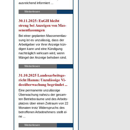
aus­rei­chend in­for­miert ...
Weiterlesen
30.11.2025: EuGH bleibt
streng bei An­zei­gen von Mas­
sen­ent­las­sun­gen
Bei ei­ner ge­plan­ten Mas­sen­ent­las­
sung ist es un­zu­läs­sig, dass der
Ar­beit­ge­ber vor ih­rer An­zei­ge kün­
di­gen kann und ei­ne Kün­di­gung
nach­träg­lich wirk­sam wird, wenn
Män­gel der An­zei­ge be­ho­ben sind.
Weiterlesen
31.10.2025 Lan­des­ar­beits­ge­
richt Hamm: Un­zu­läs­si­ge Vi­
deo­über­wa­chung be­grün­det ...
Ei­ne per­ma­nen­te un­zu­läs­si­ge
Über­wa­chung na­he­zu der ge­sam­
ten Be­triebs­räu­me und des Ar­beits­
plat­zes über ei­nen Zeit­raum von 22
Mo­na­ten trotz Wi­der­spruchs des
be­trof­fe­nen Ar­beit­neh­mers stellt ei­
ne ...
Weiterlesen