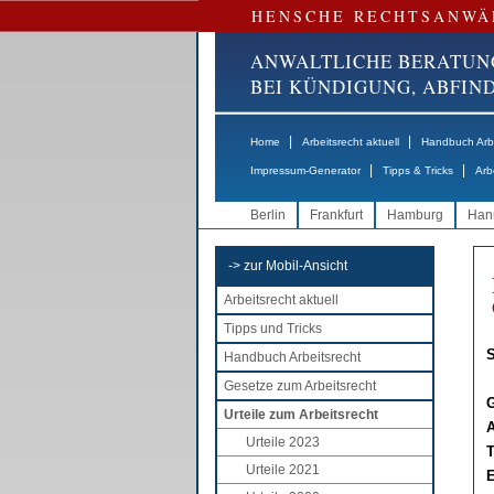
HENSCHE RECHTSANWÄ
ANWALTLICHE BERATUN
BEI KÜNDIGUNG, ABFI
|
|
Home
Arbeitsrecht aktuell
Handbuch Arbe
|
|
Impressum-Generator
Tipps & Tricks
Arb
Berlin
Frankfurt
Hamburg
Han
-> zur Mobil-Ansicht
Arbeitsrecht aktuell
Tipps und Tricks
S
Handbuch Arbeitsrecht
Gesetze zum Arbeitsrecht
G
Urteile zum Arbeitsrecht
A
Urteile 2023
T
Urteile 2021
E