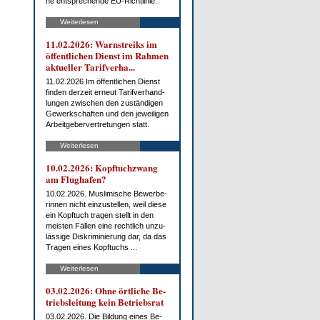
ne ent­spre­chen­de EU-Richt­li­nie.
Weiterlesen
11.02.2026: Warn­streiks im
öf­fent­li­chen Dienst im Rah­men
ak­tu­el­ler Ta­rif­ver­ha...
11.02.2026 Im öf­fent­li­chen Dienst
fin­den der­zeit er­neut Ta­rif­ver­hand­
lun­gen zwi­schen den zu­stän­di­gen
Ge­werk­schaf­ten und den je­wei­li­gen
Ar­beit­ge­ber­ver­tre­tun­gen statt.
Weiterlesen
10.02.2026: Kopf­tuch­zwang
am Flug­ha­fen?
10.02.2026. Mus­li­mi­sche Be­wer­be­
rin­nen nicht ein­zu­stel­len, weil die­se
ein Kopf­tuch tra­gen stellt in den
meis­ten Fäl­len ei­ne recht­lich un­zu­
läs­si­ge Dis­kri­mi­nie­rung dar, da das
Tra­gen ei­nes Kopf­tuchs ...
Weiterlesen
03.02.2026: Oh­ne ört­li­che Be­
triebs­lei­tung kein Be­triebs­rat
03.02.2026. Die Bil­dung ei­nes Be­