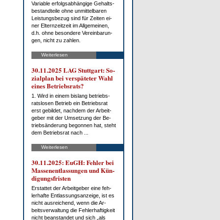
Va­ria­ble er­folgs­ab­hän­gi­ge Ge­halts­
be­stand­tei­le oh­ne un­mit­tel­ba­ren
Leis­tungs­be­zug sind für Zei­ten ei­
ner El­tern­zeit­zeit im All­ge­mei­nen,
d.h. oh­ne be­son­de­re Ver­ein­ba­run­
gen, nicht zu zah­len.
Weiterlesen
30.11.2025 LAG Stutt­gart: So­
zi­al­plan bei ver­spä­te­ter Wahl
ei­nes Be­triebs­rats?
1. Wird in ei­nem bis­lang be­triebs­
rats­lo­sen Be­trieb ein Be­triebs­rat
erst ge­bil­det, nach­dem der Ar­beit­
ge­ber mit der Um­set­zung der Be­
trieb­s­än­de­rung be­gon­nen hat, steht
dem Be­triebs­rat nach ...
Weiterlesen
30.11.2025: EuGH: Feh­ler bei
Mas­sen­ent­las­sun­gen und Kün­
di­gungs­fris­ten
Er­stat­tet der Ar­beit­ge­ber ei­ne feh­
ler­haf­te Ent­las­sungs­an­zei­ge, ist es
nicht aus­rei­chend, wenn die Ar­
beits­ver­wal­tung die Feh­ler­haf­tig­keit
nicht be­an­stan­det und sich „als