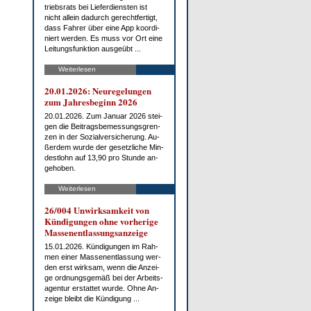
triebs­rats bei Lie­fer­diens­ten ist
nicht al­lein da­durch ge­recht­fer­tigt,
dass Fah­rer über ei­ne App ko­or­di­
niert wer­den. Es muss vor Ort ei­ne
Lei­tungs­funk­ti­on aus­ge­übt ...
Weiterlesen
20.01.2026: Neu­re­ge­lun­gen
zum Jah­res­be­ginn 2026
20.01.2026. Zum Ja­nu­ar 2026 stei­
gen die Bei­trags­be­mes­sungs­gren­
zen in der So­zi­al­ver­si­che­rung. Au­
ßer­dem wur­de der ge­setz­li­che Min­
dest­lohn auf 13,90 pro St­un­de an­
ge­ho­ben.
Weiterlesen
26/004 Un­wirk­sam­keit von
Kün­di­gun­gen oh­ne vor­he­ri­ge
Mas­sen­ent­las­sungs­an­zei­ge
15.01.2026. Kün­di­gun­gen im Rah­
men ei­ner Mas­sen­ent­las­sung wer­
den erst wirk­sam, wenn die An­zei­
ge ord­nungs­ge­mäß bei der Ar­beits­
agen­tur er­stat­tet wur­de. Oh­ne An­
zei­ge bleibt die Kün­di­gung ...