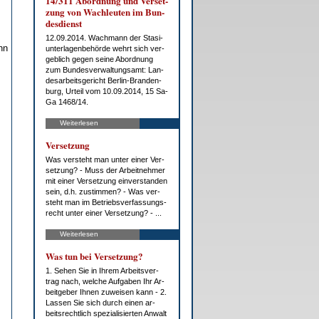
14/311 Ab­ord­nung und Ver­set­
zung von Wach­leu­ten im Bun­
des­dienst
12.09.2014. Wach­mann der Sta­si­
nn
un­ter­la­gen­be­hör­de wehrt sich ver­
geb­lich ge­gen sei­ne Ab­ord­nung
zum Bun­des­ver­wal­tungs­amt: Lan­
des­ar­beits­ge­richt Ber­lin-Bran­den­
burg, Ur­teil vom 10.09.2014, 15 Sa­
Ga 1468/14.
Weiterlesen
Ver­set­zung
Was ver­steht man un­ter ei­ner Ver­
set­zung? - Muss der Ar­beit­neh­mer
mit ei­ner Ver­set­zung ein­ver­stan­den
sein, d.h. zu­stim­men? - Was ver­
steht man im Be­triebs­ver­fas­sungs­
recht un­ter ei­ner Ver­set­zung? - ...
Weiterlesen
Was tun bei Ver­set­zung?
1. Se­hen Sie in Ih­rem Ar­beits­ver­
trag nach, wel­che Auf­ga­ben Ihr Ar­
beit­ge­ber Ih­nen zu­wei­sen kann - 2.
Las­sen Sie sich durch ei­nen ar­
beits­recht­lich spe­zia­li­sier­ten An­walt