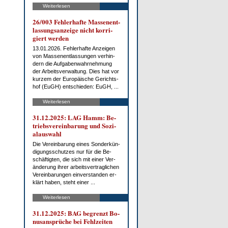
Weiterlesen
26/003 Feh­ler­haf­te Mas­sen­ent­
las­sungs­an­zei­ge nicht kor­ri­
giert wer­den
13.01.2026. Feh­ler­haf­te An­zei­gen
von Mas­sen­ent­las­sun­gen ver­hin­
dern die Auf­ga­ben­wahr­neh­mung
der Ar­beits­ver­wal­tung. Dies hat vor
kur­zem der Eu­ro­päi­sche Ge­richts­
hof (EuGH) ent­schie­den: EuGH, ...
Weiterlesen
31.12.2025: LAG Hamm: Be­
triebs­ver­ein­ba­rung und So­zi­
al­aus­wahl
Die Ver­ein­ba­rung ei­nes Son­der­kün­
di­gungs­schut­zes nur für die Be­
schäf­tig­ten, die sich mit ei­ner Ver­
än­de­rung ih­rer ar­beits­ver­trag­li­chen
Ver­ein­ba­run­gen ein­ver­stan­den er­
klärt ha­ben, steht ei­ner ...
Weiterlesen
31.12.2025: BAG be­grenzt Bo­
nus­an­sprü­che bei Fehl­zei­ten