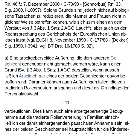
Rn. 46 f.; 7. De­zem­ber 2000 - C-79/99 - [Schnor­bus] Rn. 33,
Slg. 2000, I-10997). Sol­che Gründe sind je­doch nicht auf bio­lo­gi­
sche Tat­sa­chen zu re­du­zie­ren, die Männer und Frau­en nicht in
glei­cher Wei­se be­tref­fen können, wie sich zum ei­nen an dem
Wort­laut von § 3 Abs. 1 Satz 2 AGG („auch“), aber auch an der
Recht­spre­chung des Ge­richts­hofs der Eu­ropäischen Uni­on ab­
le­sen lässt (vgl. EuGH 8. No­vem­ber 1990 - C-177/88 - [Dek­ker]
Slg. 1990, I-3941; vgl. BT-Drs. 16/1780 S. 32).
a) Ei­ne ar­beit­ge­ber­sei­ti­ge Äußerung, die dem an­de­ren
Ge­
schlecht
ge­genüber nicht ge­macht wor­den wäre, kann ei­nen
Grund iSv. § 3 Abs. 1 Satz 1 AGG dar­stel­len, wenn aus­sch­
ließlich
Ar­beit­neh­mer
ei­nes der bei­den Ge­schlech­ter da­von be­
trof­fen sind. Dar­un­ter können auch Äußerun­gen fal­len, die von
tra­dier­ten Rol­len­mus­tern aus­ge­hen und die­se als Grund­la­ge der
Per­so­nal­aus­wahl
- 11 -
ver­deut­li­chen. Dies kann auch ei­ne ar­beit­ge­ber­sei­ti­ge Be­zug­
nah­me auf die tra­dier­te Rol­len­ver­tei­lung in Fa­mi­li­en ein­sch­
ließlich der da­mit ein­her­ge­hen­den pau­scha­len An­nah­me sein, ei­
nes der bei­den Ge­schlech­ter sei hauptsächlich für die Kin­der­be­