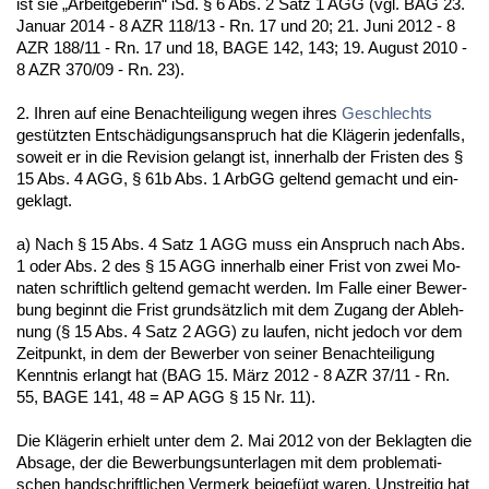
ist sie „Ar­beit­ge­be­rin“ iSd. § 6 Abs. 2 Satz 1 AGG (vgl. BAG 23.
Ja­nu­ar 2014 - 8 AZR 118/13 - Rn. 17 und 20; 21. Ju­ni 2012 - 8
AZR 188/11 - Rn. 17 und 18, BA­GE 142, 143; 19. Au­gust 2010 -
8 AZR 370/09 - Rn. 23).
2. Ih­ren auf ei­ne Be­nach­tei­li­gung we­gen ih­res
Ge­schlechts
gestütz­ten Entschädi­gungs­an­spruch hat die Kläge­rin je­den­falls,
so­weit er in die Re­vi­si­on ge­langt ist, in­ner­halb der Fris­ten des §
15 Abs. 4 AGG, § 61b Abs. 1 ArbGG gel­tend ge­macht und ein­
ge­klagt.
a) Nach § 15 Abs. 4 Satz 1 AGG muss ein An­spruch nach Abs.
1 oder Abs. 2 des § 15 AGG in­ner­halb ei­ner Frist von zwei Mo­
na­ten schrift­lich gel­tend ge­macht wer­den. Im Fal­le ei­ner Be­wer­
bung be­ginnt die Frist grundsätz­lich mit dem Zu­gang der Ab­leh­
nung (§ 15 Abs. 4 Satz 2 AGG) zu lau­fen, nicht je­doch vor dem
Zeit­punkt, in dem der Be­wer­ber von sei­ner Be­nach­tei­li­gung
Kennt­nis er­langt hat (BAG 15. März 2012 - 8 AZR 37/11 - Rn.
55, BA­GE 141, 48 = AP AGG § 15 Nr. 11).
Die Kläge­rin er­hielt un­ter dem 2. Mai 2012 von der Be­klag­ten die
Ab­sa­ge, der die Be­wer­bungs­un­ter­la­gen mit dem pro­ble­ma­ti­
schen hand­schrift­li­chen Ver­merk bei­gefügt wa­ren. Un­strei­tig hat