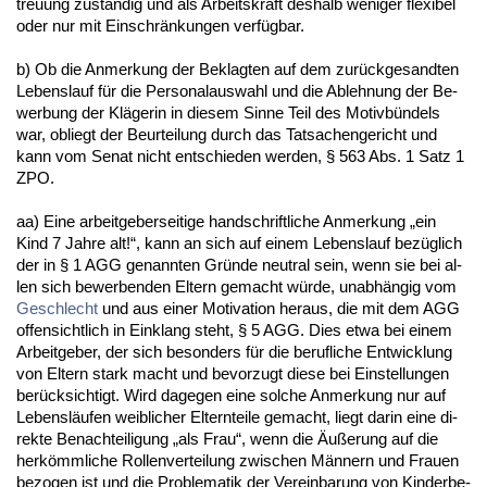
treu­ung zuständig und als Ar­beits­kraft des­halb we­ni­ger fle­xi­bel
oder nur mit Ein­schränkun­gen verfügbar.
b) Ob die An­mer­kung der Be­klag­ten auf dem zurück­ge­sand­ten
Le­bens­lauf für die Per­so­nal­aus­wahl und die Ab­leh­nung der Be­
wer­bung der Kläge­rin in die­sem Sin­ne Teil des Mo­tivbündels
war, ob­liegt der Be­ur­tei­lung durch das Tat­sa­chen­ge­richt und
kann vom Se­nat nicht ent­schie­den wer­den, § 563 Abs. 1 Satz 1
ZPO.
aa) Ei­ne ar­beit­ge­ber­sei­ti­ge hand­schrift­li­che An­mer­kung „ein
Kind 7 Jah­re alt!“, kann an sich auf ei­nem Le­bens­lauf bezüglich
der in § 1 AGG ge­nann­ten Gründe neu­tral sein, wenn sie bei al­
len sich be­wer­ben­den El­tern ge­macht würde, un­abhängig vom
Ge­schlecht
und aus ei­ner Mo­ti­va­ti­on her­aus, die mit dem AGG
of­fen­sicht­lich in Ein­klang steht, § 5 AGG. Dies et­wa bei ei­nem
Ar­beit­ge­ber, der sich be­son­ders für die be­ruf­li­che Ent­wick­lung
von El­tern stark macht und be­vor­zugt die­se bei Ein­stel­lun­gen
berück­sich­tigt. Wird da­ge­gen ei­ne sol­che An­mer­kung nur auf
Le­bensläufen weib­li­cher El­tern­tei­le ge­macht, liegt dar­in ei­ne di­
rek­te Be­nach­tei­li­gung „als Frau“, wenn die Äußerung auf die
herkömmli­che Rol­len­ver­tei­lung zwi­schen Männern und Frau­en
be­zo­gen ist und die Pro­ble­ma­tik der Ver­ein­ba­rung von Kin­der­be­