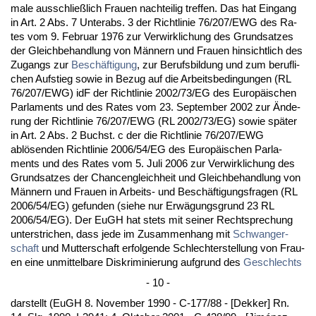
ma­le aus­sch­ließlich Frau­en nach­tei­lig tref­fen. Das hat Ein­gang
in Art. 2 Abs. 7 Un­terabs. 3 der Richt­li­nie 76/207/EWG des Ra­
tes vom 9. Fe­bru­ar 1976 zur Ver­wirk­li­chung des Grund­sat­zes
der Gleich­be­hand­lung von Männern und Frau­en hin­sicht­lich des
Zu­gangs zur
Beschäfti­gung
, zur Be­rufs­bil­dung und zum be­ruf­li­
chen Auf­stieg so­wie in Be­zug auf die Ar­beits­be­din­gun­gen (RL
76/207/EWG) idF der Richt­li­nie 2002/73/EG des Eu­ropäischen
Par­la­ments und des Ra­tes vom 23. Sep­tem­ber 2002 zur Ände­
rung der Richt­li­nie 76/207/EWG (RL 2002/73/EG) so­wie später
in Art. 2 Abs. 2 Buchst. c der die Richt­li­nie 76/207/EWG
ablösen­den Richt­li­nie 2006/54/EG des Eu­ropäischen Par­la­
ments und des Ra­tes vom 5. Ju­li 2006 zur Ver­wirk­li­chung des
Grund­sat­zes der Chan­cen­gleich­heit und Gleich­be­hand­lung von
Männern und Frau­en in Ar­beits- und Beschäfti­gungs­fra­gen (RL
2006/54/EG) ge­fun­den (sie­he nur Erwägungs­grund 23 RL
2006/54/EG). Der EuGH hat stets mit sei­ner Recht­spre­chung
un­ter­stri­chen, dass je­de im Zu­sam­men­hang mit
Schwan­ger­
schaft
und Mut­ter­schaft er­fol­gen­de Schlech­ter­stel­lung von Frau­
en ei­ne un­mit­tel­ba­re Dis­kri­mi­nie­rung auf­grund des
Ge­schlechts
- 10 -
dar­stellt (EuGH 8. No­vem­ber 1990 - C-177/88 - [Dek­ker] Rn.