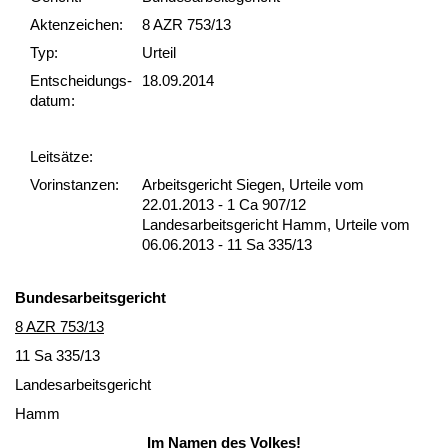
Akten­zeichen:
8 AZR 753/13
Typ:
Urteil
Ent­scheid­ungs­
18.09.2014
datum:
Leit­sätze:
Vor­ins­tan­zen:
Arbeitsgericht Siegen, Urteile vom
22.01.2013 - 1 Ca 907/12
Landesarbeitsgericht Hamm, Urteile vom
06.06.2013 - 11 Sa 335/13
Bun­des­ar­beits­ge­richt
8 AZR 753/13
11 Sa 335/13
Lan­des­ar­beits­ge­richt
Hamm
Im Na­men des Vol­kes!