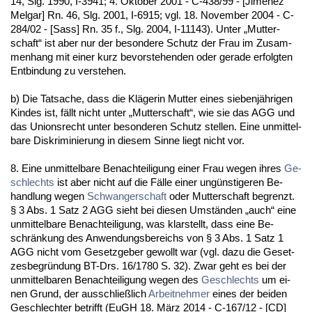
14, Slg. 1990, I-3941; 4. Ok­to­ber 2001 - C-438/99 - [Jiménez
Mel­gar] Rn. 46, Slg. 2001, I-6915; vgl. 18. No­vem­ber 2004 - C-
284/02 - [Sass] Rn. 35 f., Slg. 2004, I-11143). Un­ter „Mut­ter­
schaft“ ist aber nur der be­son­de­re Schutz der Frau im Zu­sam­
men­hang mit ei­ner kurz be­vor­ste­hen­den oder ge­ra­de er­folg­ten
Ent­bin­dung zu ver­ste­hen.
b) Die Tat­sa­che, dass die Kläge­rin Mut­ter ei­nes sie­benjähri­gen
Kin­des ist, fällt nicht un­ter „Mut­ter­schaft“, wie sie das AGG und
das Uni­ons­recht un­ter be­son­de­ren Schutz stel­len. Ei­ne un­mit­tel­
ba­re Dis­kri­mi­nie­rung in die­sem Sin­ne liegt nicht vor.
8. Ei­ne un­mit­tel­ba­re Be­nach­tei­li­gung ei­ner Frau we­gen ih­res
Ge­
schlechts
ist aber nicht auf die Fälle ei­ner ungüns­ti­ge­ren Be­
hand­lung we­gen
Schwan­ger­schaft
oder Mut­ter­schaft be­grenzt.
§ 3 Abs. 1 Satz 2 AGG sieht bei die­sen Umständen „auch“ ei­ne
un­mit­tel­ba­re Be­nach­tei­li­gung, was klar­stellt, dass ei­ne Be­
schränkung des An­wen­dungs­be­reichs von § 3 Abs. 1 Satz 1
AGG nicht vom Ge­setz­ge­ber ge­wollt war (vgl. da­zu die Ge­set­
zes­be­gründung BT-Drs. 16/1780 S. 32). Zwar geht es bei der
un­mit­tel­ba­ren Be­nach­tei­li­gung we­gen des
Ge­schlechts
um ei­
nen Grund, der aus­sch­ließlich
Ar­beit­neh­mer
ei­nes der bei­den
Ge­schlech­ter be­trifft (EuGH 18. März 2014 - C-167/12 - [CD]