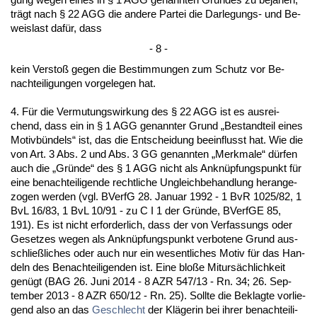
trägt nach § 22 AGG die an­de­re Par­tei die Dar­le­gungs- und Be­
weis­last dafür, dass
- 8 -
kein Ver­s­toß ge­gen die Be­stim­mun­gen zum Schutz vor Be­
nach­tei­li­gun­gen vor­ge­le­gen hat.
4. Für die Ver­mu­tungs­wir­kung des § 22 AGG ist es aus­rei­
chend, dass ein in § 1 AGG ge­nann­ter Grund „Be­stand­teil ei­nes
Mo­tivbündels“ ist, das die Ent­schei­dung be­ein­flusst hat. Wie die
von Art. 3 Abs. 2 und Abs. 3 GG ge­nann­ten „Merk­ma­le“ dürfen
auch die „Gründe“ des § 1 AGG nicht als An­knüpfungs­punkt für
ei­ne be­nach­tei­li­gen­de recht­li­che Un­gleich­be­hand­lung her­an­ge­
zo­gen wer­den (vgl. BVerfG 28. Ja­nu­ar 1992 - 1 BvR 1025/82, 1
BvL 16/83, 1 BvL 10/91 - zu C I 1 der Gründe, BVerfGE 85,
191). Es ist nicht er­for­der­lich, dass der von Ver­fas­sungs oder
Ge­set­zes we­gen als An­knüpfungs­punkt ver­bo­te­ne Grund aus­
sch­ließli­ches oder auch nur ein we­sent­li­ches Mo­tiv für das Han­
deln des Be­nach­tei­li­gen­den ist. Ei­ne bloße Mit­ursächlich­keit
genügt (BAG 26. Ju­ni 2014 - 8 AZR 547/13 - Rn. 34; 26. Sep­
tem­ber 2013 - 8 AZR 650/12 - Rn. 25). Soll­te die Be­klag­te vor­lie­
gend al­so an das
Ge­schlecht
der Kläge­rin bei ih­rer be­nach­tei­li­