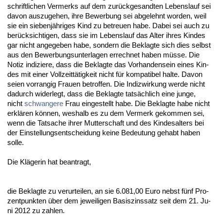
schrift­li­chen Ver­merks auf dem zurück­ge­sand­ten Le­bens­lauf sei
da­von aus­zu­ge­hen, ih­re Be­wer­bung sei ab­ge­lehnt wor­den, weil
sie ein sie­benjähri­ges Kind zu be­treu­en ha­be. Da­bei sei auch zu
berück­sich­ti­gen, dass sie im Le­bens­lauf das Al­ter ih­res Kin­des
gar nicht an­ge­ge­ben ha­be, son­dern die Be­klag­te sich dies selbst
aus den Be­wer­bungs­un­ter­la­gen er­rech­net ha­ben müsse. Die
No­tiz in­di­zie­re, dass die Be­klag­te das Vor­han­den­sein ei­nes Kin­
des mit ei­ner Voll­zeittätig­keit nicht für kom­pa­ti­bel hal­te. Da­von
sei­en vor­ran­gig Frau­en be­trof­fen. Die In­dizwir­kung wer­de nicht
da­durch wi­der­legt, dass die Be­klag­te tatsächlich ei­ne jun­ge,
nicht
schwan­ge­re
Frau ein­ge­stellt ha­be. Die Be­klag­te ha­be nicht
erklären können, wes­halb es zu dem Ver­merk ge­kom­men sei,
wenn die Tat­sa­che ih­rer Mut­ter­schaft und des Kin­des­al­ters bei
der Ein­stel­lungs­ent­schei­dung kei­ne Be­deu­tung ge­habt ha­ben
sol­le.
Die Kläge­rin hat be­an­tragt,
die Be­klag­te zu ver­ur­tei­len, an sie 6.081,00 Eu­ro nebst fünf Pro­
zent­punk­ten über dem je­wei­li­gen Ba­sis­zins­satz seit dem 21. Ju­
ni 2012 zu zah­len.