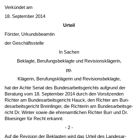
Verkündet am
18. Sep­tem­ber 2014
Ur­teil
Förs­ter, Ur­kunds­be­am­tin
der Geschäfts­stel­le
In Sa­chen
Be­klag­te, Be­ru­fungs­be­klag­te und Re­vi­si­onskläge­rin,
pp.
Kläge­rin, Be­ru­fungskläge­rin und Re­vi­si­ons­be­klag­te,
hat der Ach­te Se­nat des Bun­des­ar­beits­ge­richts auf­grund der
Be­ra­tung vom 18. Sep­tem­ber 2014 durch den Vor­sit­zen­den
Rich­ter am Bun­des­ar­beits­ge­richt Hauck, den Rich­ter am Bun­
des­ar­beits­ge­richt Brein­lin­ger, die Rich­te­rin am Bun­des­ar­beits­ge­
richt Dr. Win­ter so­wie die eh­ren­amt­li­chen Rich­ter Burr und Dr.
Bloe­sin­ger für Recht er­kannt:
- 2 -
Auf die Re­vi­si­on der Be­klag­ten wird das Ur­teil des Lan­des­ar­