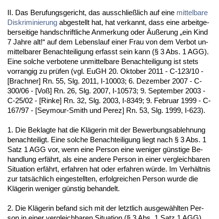
II. Das Be­ru­fungs­ge­richt, das aus­sch­ließlich auf ei­ne
mit­tel­ba­re
Dis­kri­mi­nie­rung
ab­ge­stellt hat, hat ver­kannt, dass ei­ne ar­beit­ge­
ber­sei­ti­ge hand­schrift­li­che An­mer­kung oder Äußerung „ein Kind
7 Jah­re alt!“ auf dem Le­bens­lauf ei­ner Frau von dem Ver­bot un­
mit­tel­ba­rer Be­nach­tei­li­gung er­fasst sein kann (§ 3 Abs. 1 AGG).
Ei­ne sol­che ver­bo­te­ne un­mit­tel­ba­re Be­nach­tei­li­gung ist stets
vor­ran­gig zu prüfen (vgl. EuGH 20. Ok­to­ber 2011 - C-123/10 -
[Brach­ner] Rn. 55, Slg. 2011, I-10003; 6. De­zem­ber 2007 - C-
300/06 - [Voß] Rn. 26, Slg. 2007, I-10573; 9. Sep­tem­ber 2003 -
C-25/02 - [Rin­ke] Rn. 32, Slg. 2003, I-8349; 9. Fe­bru­ar 1999 - C-
167/97 - [Sey­mour-Smith und Pe­rez] Rn. 53, Slg. 1999, I-623).
1. Die Be­klag­te hat die Kläge­rin mit der Be­wer­bungsa­b­leh­nung
be­nach­tei­ligt. Ei­ne sol­che Be­nach­tei­li­gung liegt nach § 3 Abs. 1
Satz 1 AGG vor, wenn ei­ne Per­son ei­ne we­ni­ger güns­ti­ge Be­
hand­lung erfährt, als ei­ne an­de­re Per­son in ei­ner ver­gleich­ba­ren
Si­tua­ti­on erfährt, er­fah­ren hat oder er­fah­ren würde. Im Verhält­nis
zur tatsächlich ein­ge­stell­ten, er­folg­rei­chen Per­son wur­de die
Kläge­rin we­ni­ger güns­tig be­han­delt.
2. Die Kläge­rin be­fand sich mit der letzt­lich aus­gewähl­ten Per­
son in ei­ner ver­gleich­ba­ren Si­tua­ti­on (§ 3 Abs. 1 Satz 1 AGG).