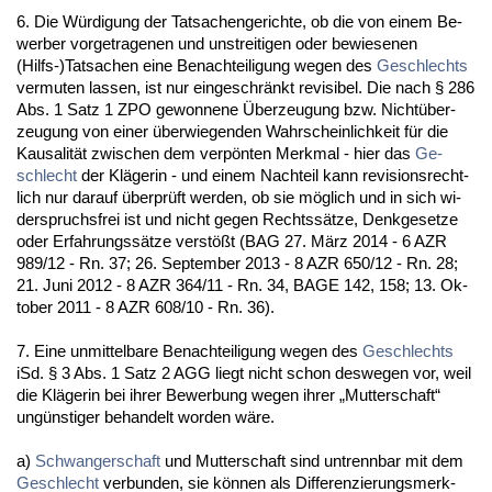
6. Die Würdi­gung der Tat­sa­chen­ge­rich­te, ob die von ei­nem Be­
wer­ber vor­ge­tra­ge­nen und un­strei­ti­gen oder be­wie­se­nen
(Hilfs-)Tat­sa­chen ei­ne Be­nach­tei­li­gung we­gen des
Ge­schlechts
ver­mu­ten las­sen, ist nur ein­ge­schränkt re­vi­si­bel. Die nach § 286
Abs. 1 Satz 1 ZPO ge­won­ne­ne Über­zeu­gung bzw. Nichtüber­
zeu­gung von ei­ner über­wie­gen­den Wahr­schein­lich­keit für die
Kau­sa­lität zwi­schen dem verpönten Merk­mal - hier das
Ge­
schlecht
der Kläge­rin - und ei­nem Nach­teil kann re­vi­si­ons­recht­
lich nur dar­auf über­prüft wer­den, ob sie möglich und in sich wi­
der­spruchs­frei ist und nicht ge­gen Rechtssätze, Denk­ge­set­ze
oder Er­fah­rungssätze verstößt (BAG 27. März 2014 - 6 AZR
989/12 - Rn. 37; 26. Sep­tem­ber 2013 - 8 AZR 650/12 - Rn. 28;
21. Ju­ni 2012 - 8 AZR 364/11 - Rn. 34, BA­GE 142, 158; 13. Ok­
to­ber 2011 - 8 AZR 608/10 - Rn. 36).
7. Ei­ne un­mit­tel­ba­re Be­nach­tei­li­gung we­gen des
Ge­schlechts
iSd. § 3 Abs. 1 Satz 2 AGG liegt nicht schon des­we­gen vor, weil
die Kläge­rin bei ih­rer Be­wer­bung we­gen ih­rer „Mut­ter­schaft“
ungüns­ti­ger be­han­delt wor­den wäre.
a)
Schwan­ger­schaft
und Mut­ter­schaft sind un­trenn­bar mit dem
Ge­schlecht
ver­bun­den, sie können als Dif­fe­ren­zie­rungs­merk­