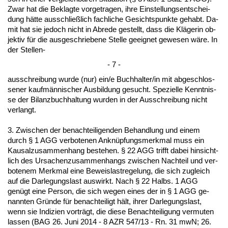
Zwar hat die Be­klag­te vor­ge­tra­gen, ih­re Ein­stel­lungs­ent­schei­
dung hätte aus­sch­ließlich fach­li­che Ge­sichts­punk­te ge­habt. Da­
mit hat sie je­doch nicht in Ab­re­de ge­stellt, dass die Kläge­rin ob­
jek­tiv für die aus­ge­schrie­be­ne Stel­le ge­eig­net ge­we­sen wäre. In
der Stel­len-
- 7 -
aus­schrei­bung wur­de (nur) ein/e Buch­hal­ter/in mit ab­ge­schlos­
se­ner kaufmänni­scher Aus­bil­dung ge­sucht. Spe­zi­el­le Kennt­nis­
se der Bi­lanz­buch­hal­tung wur­den in der Aus­schrei­bung nicht
ver­langt.
3. Zwi­schen der be­nach­tei­li­gen­den Be­hand­lung und ei­nem
durch § 1 AGG ver­bo­te­nen An­knüpfungs­merk­mal muss ein
Kau­sal­zu­sam­men­hang be­ste­hen. § 22 AGG trifft da­bei hin­sicht­
lich des Ur­sa­chen­zu­sam­men­hangs zwi­schen Nach­teil und ver­
bo­te­nem Merk­mal ei­ne Be­weis­last­re­ge­lung, die sich zu­gleich
auf die Dar­le­gungs­last aus­wirkt. Nach § 22 Halbs. 1 AGG
genügt ei­ne Per­son, die sich we­gen ei­nes der in § 1 AGG ge­
nann­ten Gründe für be­nach­tei­ligt hält, ih­rer Dar­le­gungs­last,
wenn sie In­di­zi­en vorträgt, die die­se Be­nach­tei­li­gung ver­mu­ten
las­sen (BAG 26. Ju­ni 2014 - 8 AZR 547/13 - Rn. 31 mwN; 26.