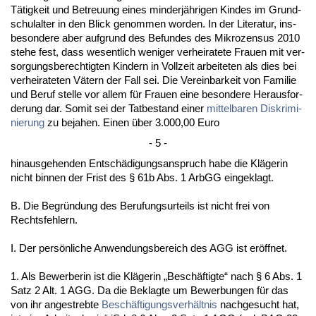
Tätig­keit und Be­treu­ung ei­nes min­derjähri­gen Kin­des im Grund­
schul­al­ter in den Blick ge­nom­men wor­den. In der Li­te­ra­tur, ins­
be­son­de­re aber auf­grund des Be­fun­des des Mi­kro­zen­sus 2010
ste­he fest, dass we­sent­lich we­ni­ger ver­hei­ra­te­te Frau­en mit ver­
sor­gungs­be­rech­tig­ten Kin­dern in Voll­zeit ar­bei­te­ten als dies bei
ver­hei­ra­te­ten Vätern der Fall sei. Die Ver­ein­bar­keit von Fa­mi­lie
und Be­ruf stel­le vor al­lem für Frau­en ei­ne be­son­de­re Her­aus­for­
de­rung dar. So­mit sei der Tat­be­stand ei­ner
mit­tel­ba­ren Dis­kri­mi­
nie­rung
zu be­ja­hen. Ei­nen über 3.000,00 Eu­ro
- 5 -
hin­aus­ge­hen­den Entschädi­gungs­an­spruch ha­be die Kläge­rin
nicht bin­nen der Frist des § 61b Abs. 1 ArbGG ein­ge­klagt.
B. Die Be­gründung des Be­ru­fungs­ur­teils ist nicht frei von
Rechts­feh­lern.
I. Der persönli­che An­wen­dungs­be­reich des AGG ist eröff­net.
1. Als Be­wer­be­rin ist die Kläge­rin „Beschäftig­te“ nach § 6 Abs. 1
Satz 2 Alt. 1 AGG. Da die Be­klag­te um Be­wer­bun­gen für das
von ihr an­ge­streb­te
Beschäfti­gungs­verhält­nis
nach­ge­sucht hat,