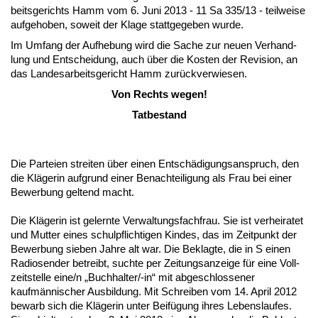
beits­ge­richts Hamm vom 6. Ju­ni 2013 - 11 Sa 335/13 - teil­wei­se
auf­ge­ho­ben, so­weit der Kla­ge statt­ge­ge­ben wur­de.
Im Um­fang der Auf­he­bung wird die Sa­che zur neu­en Ver­hand­
lung und Ent­schei­dung, auch über die Kos­ten der Re­vi­si­on, an
das Lan­des­ar­beits­ge­richt Hamm zurück­ver­wie­sen.
Von Rechts we­gen!
Tat­be­stand
Die Par­tei­en strei­ten über ei­nen Entschädi­gungs­an­spruch, den
die Kläge­rin auf­grund ei­ner Be­nach­tei­li­gung als Frau bei ei­ner
Be­wer­bung gel­tend macht.
Die Kläge­rin ist ge­lern­te Ver­wal­tungs­fach­frau. Sie ist ver­hei­ra­tet
und Mut­ter ei­nes schul­pflich­ti­gen Kin­des, das im Zeit­punkt der
Be­wer­bung sie­ben Jah­re alt war. Die Be­klag­te, die in S ei­nen
Ra­dio­sen­der be­treibt, such­te per Zei­tungs­an­zei­ge für ei­ne Voll­
zeit­stel­le ei­ne/n „Buch­hal­ter/-in“ mit ab­ge­schlos­se­ner
kaufmänni­scher Aus­bil­dung. Mit Schrei­ben vom 14. April 2012
be­warb sich die Kläge­rin un­ter Beifügung ih­res Le­bens­lau­fes.