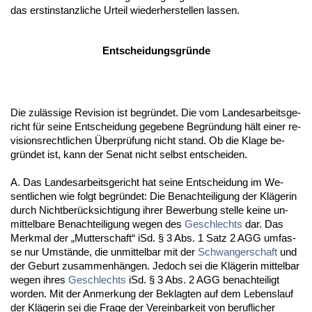
das erst­in­stanz­li­che Ur­teil wie­der­her­stel­len las­sen.
Ent­schei­dungs­gründe
Die zulässi­ge Re­vi­si­on ist be­gründet. Die vom Lan­des­ar­beits­ge­
richt für sei­ne Ent­schei­dung ge­ge­be­ne Be­gründung hält ei­ner re­
vi­si­ons­recht­li­chen Über­prüfung nicht stand. Ob die Kla­ge be­
gründet ist, kann der Se­nat nicht selbst ent­schei­den.
A. Das Lan­des­ar­beits­ge­richt hat sei­ne Ent­schei­dung im We­
sent­li­chen wie folgt be­gründet: Die Be­nach­tei­li­gung der Kläge­rin
durch Nicht­berück­sich­ti­gung ih­rer Be­wer­bung stel­le kei­ne un­
mit­tel­ba­re Be­nach­tei­li­gung we­gen des
Ge­schlechts
dar. Das
Merk­mal der „Mut­ter­schaft“ iSd. § 3 Abs. 1 Satz 2 AGG um­fas­
se nur Umstände, die un­mit­tel­bar mit der
Schwan­ger­schaft
und
der Ge­burt zu­sam­menhängen. Je­doch sei die Kläge­rin mit­tel­bar
we­gen ih­res
Ge­schlechts
iSd. § 3 Abs. 2 AGG be­nach­tei­ligt
wor­den. Mit der An­mer­kung der Be­klag­ten auf dem Le­bens­lauf
der Kläge­rin sei die Fra­ge der Ver­ein­bar­keit von be­ruf­li­cher