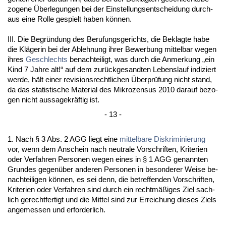
zo­ge­ne Über­le­gun­gen bei der Ein­stel­lungs­ent­schei­dung durch­
aus ei­ne Rol­le ge­spielt ha­ben können.
III. Die Be­gründung des Be­ru­fungs­ge­richts, die Be­klag­te ha­be
die Kläge­rin bei der Ab­leh­nung ih­rer Be­wer­bung mit­tel­bar we­gen
ih­res
Ge­schlechts
be­nach­tei­ligt, was durch die An­mer­kung „ein
Kind 7 Jah­re alt!“ auf dem zurück­ge­sand­ten Le­bens­lauf in­di­ziert
wer­de, hält ei­ner re­vi­si­ons­recht­li­chen Über­prüfung nicht stand,
da das sta­tis­ti­sche Ma­te­ri­al des Mi­kro­zen­sus 2010 dar­auf be­zo­
gen nicht aus­sa­ge­kräftig ist.
- 13 -
1. Nach § 3 Abs. 2 AGG liegt ei­ne
mit­tel­ba­re Dis­kri­mi­nie­rung
vor, wenn dem An­schein nach neu­tra­le Vor­schrif­ten, Kri­te­ri­en
oder Ver­fah­ren Per­so­nen we­gen ei­nes in § 1 AGG ge­nann­ten
Grun­des ge­genüber an­de­ren Per­so­nen in be­son­de­rer Wei­se be­
nach­tei­li­gen können, es sei denn, die be­tref­fen­den Vor­schrif­ten,
Kri­te­ri­en oder Ver­fah­ren sind durch ein rechtmäßiges Ziel sach­
lich ge­recht­fer­tigt und die Mit­tel sind zur Er­rei­chung die­ses Ziels
an­ge­mes­sen und er­for­der­lich.