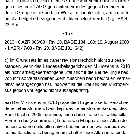
nach neu­tral sind, je­doch ei­ne Grup­pe von Merk­mal­strägern we­
gen ei­nes in § 1 AGG ge­nann­ten Grun­des ge­genüber ei­ner an­
de­ren Grup­pe in be­son­de­rer Wei­se be­nach­tei­lig­ten, auch durch
nicht ar­beit­ge­ber­be­zo­ge­ne Sta­tis­ti­ken be­legt wer­den (vgl. BAG
22. April
- 15 -
2010 - 6 AZR 966/08 - Rn. 20, BA­GE 134, 160; 18. Au­gust 2009
- 1 ABR 47/08 - Rn. 29, BA­GE 131, 342).
c) Im Grund­satz ist es da­her re­vi­si­ons­recht­lich nicht zu be­an­
stan­den, wenn das Lan­des­ar­beits­ge­richt den Mi­kro­zen­sus 2010
als nicht ar­beit­ge­ber­be­zo­ge­ne Sta­tis­tik für die Be­ur­tei­lung ei­nes
von ihm so ver­stan­de­nen „dem An­schein nach neu­tra­len Ver­hal­
tens“ her­an­ge­zo­gen hat. In­so­weit ist die Sta­tis­tik des Mi­kro­zen­
sus je­doch vor­lie­gend nicht aus­sa­ge­kräftig.
aa) Der Mi­kro­zen­sus 2010 präsen­tiert Er­geb­nis­se für ver­schie­
de­ne Le­bens­for­men. Dem liegt das Le­bens­for­men­kon­zept des
Be­richts­jahrs 2005 zu­grun­de, nach dem ei­ner­seits tra­di­tio­nel­le
For­men des (Zu­sam­men-)Le­bens wie Ehe­paa­re oder Al­lein­ste­
hen­de, an­de­rer­seits al­ter­na­ti­ve Le­bens­for­men wie bei­spiels­wei­
se nicht­ehe­li­che Le­bens­ge­mein­schaf­ten oder Al­lein­er­zie­hen­de