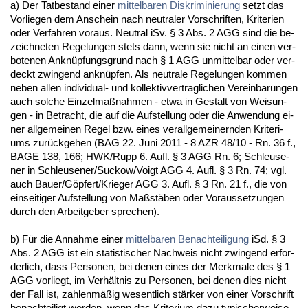
a) Der Tat­be­stand ei­ner
mit­tel­ba­ren Dis­kri­mi­nie­rung
setzt das
Vor­lie­gen dem An­schein nach neu­tra­ler Vor­schrif­ten, Kri­te­ri­en
oder Ver­fah­ren vor­aus. Neu­tral iSv. § 3 Abs. 2 AGG sind die be­
zeich­ne­ten Re­ge­lun­gen stets dann, wenn sie nicht an ei­nen ver­
bo­te­nen An­knüpfungs­grund nach § 1 AGG un­mit­tel­bar oder ver­
deckt zwin­gend an­knüpfen. Als neu­tra­le Re­ge­lun­gen kom­men
ne­ben al­len in­di­vi­du­al- und kol­lek­tiv­ver­trag­li­chen Ver­ein­ba­run­gen
auch sol­che Ein­zel­maßnah­men - et­wa in Ge­stalt von Wei­sun­
gen - in Be­tracht, die auf die Auf­stel­lung oder die An­wen­dung ei­
ner all­ge­mei­nen Re­gel bzw. ei­nes ver­all­ge­mei­nern­den Kri­te­ri­
ums zurück­ge­hen (BAG 22. Ju­ni 2011 - 8 AZR 48/10 - Rn. 36 f.,
BA­GE 138, 166; HWK/Rupp 6. Aufl. § 3 AGG Rn. 6; Schleu­se­
ner in Schleu­se­ner/Suckow/Voigt AGG 4. Aufl. § 3 Rn. 74; vgl.
auch Bau­er/Göpfert/Krie­ger AGG 3. Aufl. § 3 Rn. 21 f., die von
ein­sei­ti­ger Auf­stel­lung von Maßstäben oder Vor­aus­set­zun­gen
durch den Ar­beit­ge­ber spre­chen).
b) Für die An­nah­me ei­ner
mit­tel­ba­ren Be­nach­tei­li­gung
iSd. § 3
Abs. 2 AGG ist ein sta­tis­ti­scher Nach­weis nicht zwin­gend er­for­
der­lich, dass Per­so­nen, bei de­nen ei­nes der Merk­ma­le des § 1
AGG vor­liegt, im Verhält­nis zu Per­so­nen, bei de­nen dies nicht
der Fall ist, zah­lenmäßig we­sent­lich stärker von ei­ner Vor­schrift
be­nach­tei­ligt wer­den, wenn das Kri­te­ri­um da­zu ty­pi­scher­wei­se