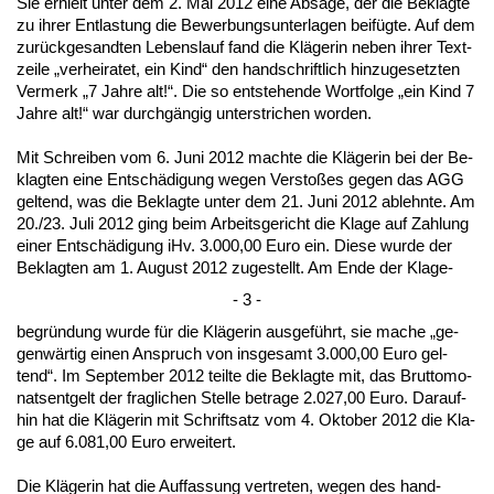
Sie er­hielt un­ter dem 2. Mai 2012 ei­ne Ab­sa­ge, der die Be­klag­te
zu ih­rer Ent­las­tung die Be­wer­bungs­un­ter­la­gen beifügte. Auf dem
zurück­ge­sand­ten Le­bens­lauf fand die Kläge­rin ne­ben ih­rer Text­
zei­le „ver­hei­ra­tet, ein Kind“ den hand­schrift­lich hin­zu­ge­setz­ten
Ver­merk „7 Jah­re alt!“. Die so ent­ste­hen­de Wort­fol­ge „ein Kind 7
Jah­re alt!“ war durchgängig un­ter­stri­chen wor­den.
Mit Schrei­ben vom 6. Ju­ni 2012 mach­te die Kläge­rin bei der Be­
klag­ten ei­ne Entschädi­gung we­gen Ver­s­toßes ge­gen das AGG
gel­tend, was die Be­klag­te un­ter dem 21. Ju­ni 2012 ab­lehn­te. Am
20./23. Ju­li 2012 ging beim Ar­beits­ge­richt die Kla­ge auf Zah­lung
ei­ner Entschädi­gung iHv. 3.000,00 Eu­ro ein. Die­se wur­de der
Be­klag­ten am 1. Au­gust 2012 zu­ge­stellt. Am En­de der Kla­ge-
- 3 -
be­gründung wur­de für die Kläge­rin aus­geführt, sie ma­che „ge­
genwärtig ei­nen An­spruch von ins­ge­samt 3.000,00 Eu­ro gel­
tend“. Im Sep­tem­ber 2012 teil­te die Be­klag­te mit, das Brut­to­mo­
nats­ent­gelt der frag­li­chen Stel­le be­tra­ge 2.027,00 Eu­ro. Dar­auf­
hin hat die Kläge­rin mit Schrift­satz vom 4. Ok­to­ber 2012 die Kla­
ge auf 6.081,00 Eu­ro er­wei­tert.
Die Kläge­rin hat die Auf­fas­sung ver­tre­ten, we­gen des hand­