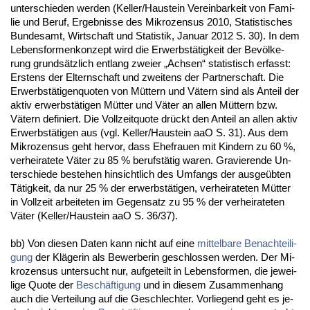
un­ter­schie­den wer­den (Kel­ler/Hau­stein Ver­ein­bar­keit von Fa­mi­
lie und Be­ruf, Er­geb­nis­se des Mi­kro­zen­sus 2010, Sta­tis­ti­sches
Bun­des­amt, Wirt­schaft und Sta­tis­tik, Ja­nu­ar 2012 S. 30). In dem
Le­bens­for­men­kon­zept wird die Er­werbstätig­keit der Bevölke­
rung grundsätz­lich ent­lang zwei­er „Ach­sen“ sta­tis­tisch er­fasst:
Ers­tens der El­tern­schaft und zwei­tens der Part­ner­schaft. Die
Er­werbstäti­gen­quo­ten von Müttern und Vätern sind als An­teil der
ak­tiv er­werbstäti­gen Mütter und Väter an al­len Müttern bzw.
Vätern de­fi­niert. Die Voll­zeit­quo­te drückt den An­teil an al­len ak­tiv
Er­werbstäti­gen aus (vgl. Kel­ler/Hau­stein aaO S. 31). Aus dem
Mi­kro­zen­sus geht her­vor, dass Ehe­frau­en mit Kin­dern zu 60 %,
ver­hei­ra­te­te Väter zu 85 % be­rufstätig wa­ren. Gra­vie­ren­de Un­
ter­schie­de be­ste­hen hin­sicht­lich des Um­fangs der aus­geübten
Tätig­keit, da nur 25 % der er­werbstäti­gen, ver­hei­ra­te­ten Mütter
in Voll­zeit ar­bei­te­ten im Ge­gen­satz zu 95 % der ver­hei­ra­te­ten
Väter (Kel­ler/Hau­stein aaO S. 36/37).
bb) Von die­sen Da­ten kann nicht auf ei­ne
mit­tel­ba­re Be­nach­tei­li­
gung
der Kläge­rin als Be­wer­be­rin ge­schlos­sen wer­den. Der Mi­
kro­zen­sus un­ter­sucht nur, auf­ge­teilt in Le­bens­for­men, die je­wei­
li­ge Quo­te der
Beschäfti­gung
und in die­sem Zu­sam­men­hang
auch die Ver­tei­lung auf die Ge­schlech­ter. Vor­lie­gend geht es je­