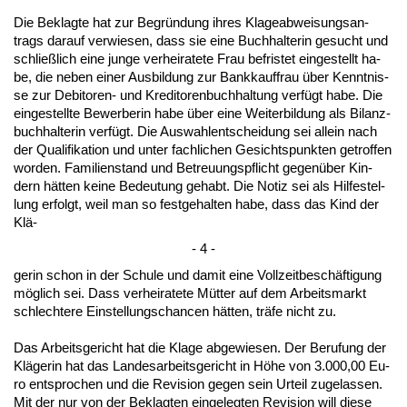
Die Be­klag­te hat zur Be­gründung ih­res Kla­ge­ab­wei­sungs­an­
trags dar­auf ver­wie­sen, dass sie ei­ne Buch­hal­te­rin ge­sucht und
schließlich ei­ne jun­ge ver­hei­ra­te­te Frau be­fris­tet ein­ge­stellt ha­
be, die ne­ben ei­ner Aus­bil­dung zur Bank­kauf­frau über Kennt­nis­
se zur De­bi­to­ren- und Kre­di­to­ren­buch­hal­tung verfügt ha­be. Die
ein­ge­stell­te Be­wer­be­rin ha­be über ei­ne Wei­ter­bil­dung als Bi­lanz­
buch­hal­te­rin verfügt. Die Aus­wah­l­ent­schei­dung sei al­lein nach
der Qua­li­fi­ka­ti­on und un­ter fach­li­chen Ge­sichts­punk­ten ge­trof­fen
wor­den. Fa­mi­li­en­stand und Be­treu­ungs­pflicht ge­genüber Kin­
dern hätten kei­ne Be­deu­tung ge­habt. Die No­tiz sei als Hil­fe­stel­
lung er­folgt, weil man so fest­ge­hal­ten ha­be, dass das Kind der
Klä-
- 4 -
ge­rin schon in der Schu­le und da­mit ei­ne Voll­zeit­beschäfti­gung
möglich sei. Dass ver­hei­ra­te­te Mütter auf dem Ar­beits­markt
schlech­te­re Ein­stel­lungs­chan­cen hätten, träfe nicht zu.
Das Ar­beits­ge­richt hat die Kla­ge ab­ge­wie­sen. Der Be­ru­fung der
Kläge­rin hat das Lan­des­ar­beits­ge­richt in Höhe von 3.000,00 Eu­
ro ent­spro­chen und die Re­vi­si­on ge­gen sein Ur­teil zu­ge­las­sen.
Mit der nur von der Be­klag­ten ein­ge­leg­ten Re­vi­si­on will die­se