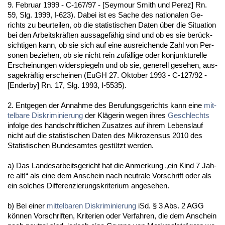
9. Fe­bru­ar 1999 - C-167/97 - [Sey­mour Smith und Pe­rez] Rn.
59, Slg. 1999, I-623). Da­bei ist es Sa­che des na­tio­na­len Ge­
richts zu be­ur­tei­len, ob die sta­tis­ti­schen Da­ten über die Si­tua­ti­on
bei den Ar­beits­kräften aus­sa­gefähig sind und ob es sie berück­
sich­ti­gen kann, ob sie sich auf ei­ne aus­rei­chen­de Zahl von Per­
so­nen be­zie­hen, ob sie nicht rein zufälli­ge oder kon­junk­tu­rel­le
Er­schei­nun­gen wi­der­spie­geln und ob sie, ge­ne­rell ge­se­hen, aus­
sa­ge­kräftig er­schei­nen (EuGH 27. Ok­to­ber 1993 - C-127/92 -
[End­er­by] Rn. 17, Slg. 1993, I-5535).
2. Ent­ge­gen der An­nah­me des Be­ru­fungs­ge­richts kann ei­ne
mit­
tel­ba­re Dis­kri­mi­nie­rung
der Kläge­rin we­gen ih­res
Ge­schlechts
in­fol­ge des hand­schrift­li­chen Zu­sat­zes auf ih­rem Le­bens­lauf
nicht auf die sta­tis­ti­schen Da­ten des Mi­kro­zen­sus 2010 des
Sta­tis­ti­schen Bun­des­am­tes gestützt wer­den.
a) Das Lan­des­ar­beits­ge­richt hat die An­mer­kung „ein Kind 7 Jah­
re alt!“ als ei­ne dem An­schein nach neu­tra­le Vor­schrift oder als
ein sol­ches Dif­fe­ren­zie­rungs­kri­te­ri­um an­ge­se­hen.
b) Bei ei­ner
mit­tel­ba­ren Dis­kri­mi­nie­rung
iSd. § 3 Abs. 2 AGG
können Vor­schrif­ten, Kri­te­ri­en oder Ver­fah­ren, die dem An­schein