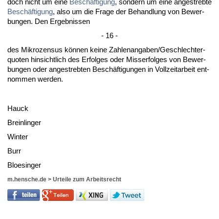
doch nicht um ei­ne
Beschäfti­gung
, son­dern um ei­ne an­ge­streb­te
Beschäfti­gung
, al­so um die Fra­ge der Be­hand­lung von Be­wer­
bun­gen. Den Er­geb­nis­sen
- 16 -
des Mi­kro­zen­sus können kei­ne Zah­len­an­ga­ben/Ge­schlech­ter­
quo­ten hin­sicht­lich des Er­fol­ges oder Miss­er­fol­ges von Be­wer­
bun­gen oder an­ge­streb­ten Beschäfti­gun­gen in Voll­zeit­ar­beit ent­
nom­men wer­den.
Hauck
Brein­lin­ger
Win­ter
Burr
Bloe­sin­ger
m.hensche.de
>
Urteile zum Arbeitsrecht