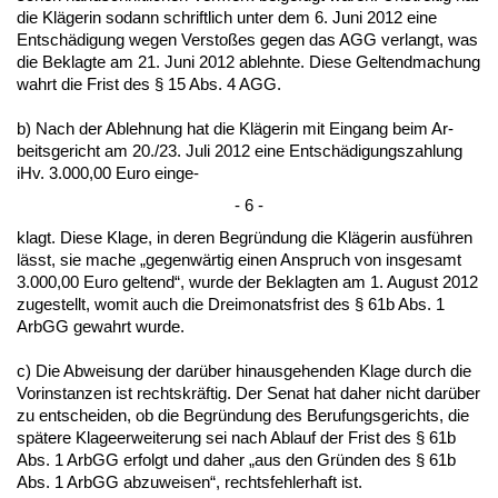
die Kläge­rin so­dann schrift­lich un­ter dem 6. Ju­ni 2012 ei­ne
Entschädi­gung we­gen Ver­s­toßes ge­gen das AGG ver­langt, was
die Be­klag­te am 21. Ju­ni 2012 ab­lehn­te. Die­se Gel­tend­ma­chung
wahrt die Frist des § 15 Abs. 4 AGG.
b) Nach der Ab­leh­nung hat die Kläge­rin mit Ein­gang beim Ar­
beits­ge­richt am 20./23. Ju­li 2012 ei­ne Entschädi­gungs­zah­lung
iHv. 3.000,00 Eu­ro ein­ge-
- 6 -
klagt. Die­se Kla­ge, in de­ren Be­gründung die Kläge­rin ausführen
lässt, sie ma­che „ge­genwärtig ei­nen An­spruch von ins­ge­samt
3.000,00 Eu­ro gel­tend“, wur­de der Be­klag­ten am 1. Au­gust 2012
zu­ge­stellt, wo­mit auch die Drei­mo­nats­frist des § 61b Abs. 1
ArbGG ge­wahrt wur­de.
c) Die Ab­wei­sung der darüber hin­aus­ge­hen­den Kla­ge durch die
Vor­in­stan­zen ist rechts­kräftig. Der Se­nat hat da­her nicht darüber
zu ent­schei­den, ob die Be­gründung des Be­ru­fungs­ge­richts, die
späte­re Kla­ge­er­wei­te­rung sei nach Ab­lauf der Frist des § 61b
Abs. 1 ArbGG er­folgt und da­her „aus den Gründen des § 61b
Abs. 1 ArbGG ab­zu­wei­sen“, rechts­feh­ler­haft ist.