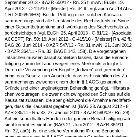
Sep­tem­ber 2013 - 8 AZR 650/12 - Rn. 25 f. mwN; EuGH 19.
April 2012 - C-415/10 - [Meis­ter] Rn. 34 ff.; vgl. auch Art. 19 Abs.
1 RL 2006/54/EG). Bei der Prüfung ei­nes sol­chen Kau­sal­zu­
sam­men­hangs sind al­le Umstände des Rechts­streits im Sin­ne
ei­ner Ge­samt­be­trach­tung und -würdi­gung des Sach­ver­halts zu
berück­sich­ti­gen (vgl. EuGH 25. April 2013 - C-81/12 - [Aso­cia­tia
AC­CEPT] Rn. 50; 19. April 2012 - C-415/10 - [Meis­ter] Rn. 42 ff.;
BAG 26. Ju­ni 2014 - 8 AZR 547/13 - Rn. 31 mwN; 21. Ju­ni 2012
- 8 AZR 364/11 - Rn. 33, BA­GE 142, 158). Die vor­ge­tra­ge­nen
Tat­sa­chen müssen dar­auf schließen las­sen, dass die Be­nach­
tei­li­gung zu­min­dest auch we­gen je­nes Merk­mals er­folgt ist.
Durch die Ver­wen­dung der Be­grif­fe „In­di­zi­en“ und „ver­mu­ten“
bringt das Ge­setz zum Aus­druck, dass es hin­sicht­lich des Zu­
sam­men­hangs zwi­schen ei­nem der in § 1 AGG ge­nann­ten
Gründe und ei­ner ungüns­ti­ge­ren Be­hand­lung genügt, Hilfs­tat­sa­
chen vor­zu­tra­gen, die zwar nicht zwin­gend den Schluss auf die
Kau­sa­lität zu­las­sen, die aber gleich­wohl die An­nah­me recht­fer­ti­
gen, dass die Kau­sa­lität ge­ge­ben ist (BAG 23. Au­gust 2012 - 8
AZR 285/11 - Rn. 32; 27. Ja­nu­ar 2011 - 8 AZR 580/09 - Rn. 29).
Auf ein schuld­haf­tes Han­deln oder gar ei­ne Be­nach­tei­li­gungs­ab­
sicht kommt es nicht an (BAG 21. Ju­ni 2012 - 8 AZR 364/11 -
Rn. 32, aaO). Ist ei­ne sol­che Ver­mu­tung für ei­ne Be­nach­tei­li­
gung we­gen ei­nes in § 1 AGG ge­nann­ten Grun­des zu be­ja­hen,