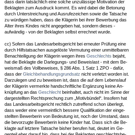
dass dar­in tatsächlich ei­ne sol­che un­zulässi­ge Mo­ti­va­ti­on der
Be­klag­ten zum Aus­druck kommt. Es wird da­bei die Be­to­nung
durch Un­ter­strei­chung und Aus­ru­fe­zei­chen so­wie die Tat­sa­che
zu würdi­gen ha­ben, dass die Kläge­rin bei ih­rer Be­wer­bung das
Al­ter ih­res Kin­des nicht an­ge­ge­ben hat, son­dern die­ses -
aufwändig - von der Be­klag­ten selbst er­rech­net wur­de.
cc) So­fern das Lan­des­ar­beits­ge­richt bei er­neu­ter Prüfung ei­ne
durch Hilfs­tat­sa­chen aus­gelöste Ver­mu­tung ei­ner un­mit­tel­ba­ren
Be­nach­tei­li­gung der Kläge­rin we­gen ih­res
Ge­schlechts
be­jaht,
hat die Be­klag­te die Dar­le­gungs- und Be­weis­last - mit dem Be­
weis­maß des Voll­be­wei­ses, § 286 Abs. 1 Satz 1 ZPO - dafür,
dass der
Gleich­be­hand­lungs­grund­satz
nicht ver­letzt wor­den ist.
Dar­zu­le­gen und zu be­wei­sen ist, dass die auf dem Le­bens­lauf
der Kläge­rin ver­merk­te hand­schrift­li­che Ergänzung kei­ne An­
knüpfung an das
Ge­schlecht
be­inhal­tet, auch nicht im Sin­ne der
dar­ge­stell­ten Recht­spre­chung zum „Mo­tivbündel“. In­so­fern hat
das Lan­des­ar­beits­ge­richt recht­lich zu­tref­fend schon über­legt,
dass we­der ei­ne ver­meint­lich bes­se­re Qua­li­fi­ka­ti­on der ein­ge­
stell­ten Be­wer­be­rin von Be­deu­tung ist, noch der Um­stand, dass
die be­vor­zug­te Be­wer­be­rin kei­ne Kin­der hat. Dass sich die Be­
klag­te auf letz­te­re Tat­sa­che bis­her be­ru­fen hat, deu­tet im Ge­
gen­teil eher dar­auf hin, dass bei der Be­klag­ten ge­schlechts­be­