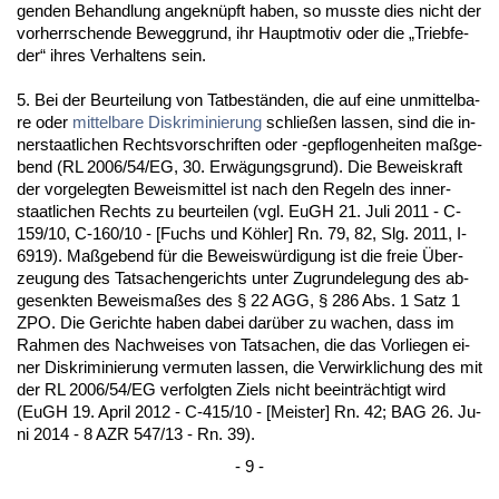
gen­den Be­hand­lung an­ge­knüpft ha­ben, so muss­te dies nicht der
vor­herr­schen­de Be­weg­grund, ihr Haupt­mo­tiv oder die „Trieb­fe­
der“ ih­res Ver­hal­tens sein.
5. Bei der Be­ur­tei­lung von Tat­beständen, die auf ei­ne un­mit­tel­ba­
re oder
mit­tel­ba­re Dis­kri­mi­nie­rung
schließen las­sen, sind die in­
ner­staat­li­chen Rechts­vor­schrif­ten oder -ge­pflo­gen­hei­ten maßge­
bend (RL 2006/54/EG, 30. Erwägungs­grund). Die Be­weis­kraft
der vor­ge­leg­ten Be­weis­mit­tel ist nach den Re­geln des in­ner­
staat­li­chen Rechts zu be­ur­tei­len (vgl. EuGH 21. Ju­li 2011 - C-
159/10, C-160/10 - [Fuchs und Köhler] Rn. 79, 82, Slg. 2011, I-
6919). Maßge­bend für die Be­weiswürdi­gung ist die freie Über­
zeu­gung des Tat­sa­chen­ge­richts un­ter Zu­grun­de­le­gung des ab­
ge­senk­ten Be­weis­maßes des § 22 AGG, § 286 Abs. 1 Satz 1
ZPO. Die Ge­rich­te ha­ben da­bei darüber zu wa­chen, dass im
Rah­men des Nach­wei­ses von Tat­sa­chen, die das Vor­lie­gen ei­
ner Dis­kri­mi­nie­rung ver­mu­ten las­sen, die Ver­wirk­li­chung des mit
der RL 2006/54/EG ver­folg­ten Ziels nicht be­ein­träch­tigt wird
(EuGH 19. April 2012 - C-415/10 - [Meis­ter] Rn. 42; BAG 26. Ju­
ni 2014 - 8 AZR 547/13 - Rn. 39).
- 9 -