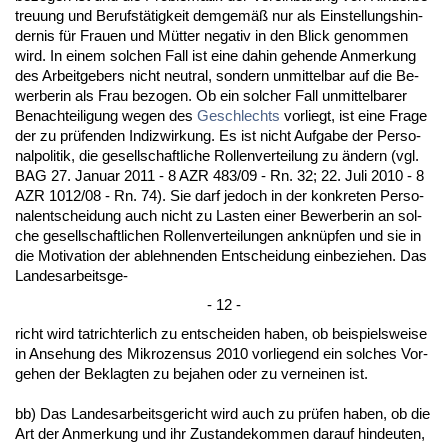
treu­ung und Be­rufstätig­keit dem­gemäß nur als Ein­stel­lungs­hin­
der­nis für Frau­en und Mütter ne­ga­tiv in den Blick ge­nom­men
wird. In ei­nem sol­chen Fall ist ei­ne da­hin ge­hen­de An­mer­kung
des Ar­beit­ge­bers nicht neu­tral, son­dern un­mit­tel­bar auf die Be­
wer­be­rin als Frau be­zo­gen. Ob ein sol­cher Fall un­mit­tel­ba­rer
Be­nach­tei­li­gung we­gen des
Ge­schlechts
vor­liegt, ist ei­ne Fra­ge
der zu prüfen­den In­dizwir­kung. Es ist nicht Auf­ga­be der Per­so­
nal­po­li­tik, die ge­sell­schaft­li­che Rol­len­ver­tei­lung zu ändern (vgl.
BAG 27. Ja­nu­ar 2011 - 8 AZR 483/09 - Rn. 32; 22. Ju­li 2010 - 8
AZR 1012/08 - Rn. 74). Sie darf je­doch in der kon­kre­ten Per­so­
nal­ent­schei­dung auch nicht zu Las­ten ei­ner Be­wer­be­rin an sol­
che ge­sell­schaft­li­chen Rol­len­ver­tei­lun­gen an­knüpfen und sie in
die Mo­ti­va­ti­on der ab­leh­nen­den Ent­schei­dung ein­be­zie­hen. Das
Lan­des­ar­beits­ge-
- 12 -
richt wird tatrich­ter­lich zu ent­schei­den ha­ben, ob bei­spiels­wei­se
in An­se­hung des Mi­kro­zen­sus 2010 vor­lie­gend ein sol­ches Vor­
ge­hen der Be­klag­ten zu be­ja­hen oder zu ver­nei­nen ist.
bb) Das Lan­des­ar­beits­ge­richt wird auch zu prüfen ha­ben, ob die
Art der An­mer­kung und ihr Zu­stan­de­kom­men dar­auf hin­deu­ten,