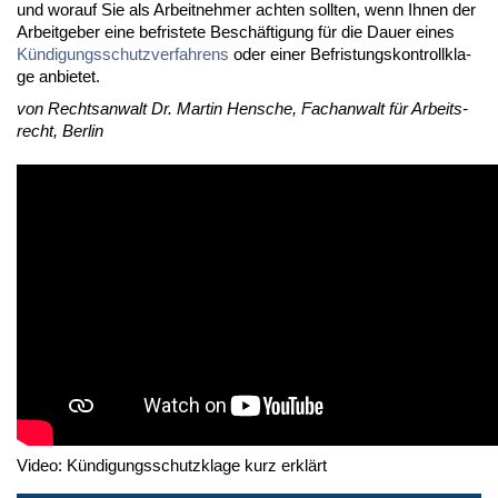
und wor­auf Sie als Ar­beit­neh­mer ach­ten soll­ten, wenn Ih­nen der
Ar­beit­ge­ber ei­ne be­fris­te­te Be­schäf­ti­gung für die Dau­er ei­nes
Kün­di­gungs­schutz­ver­fah­rens
oder ei­ner Be­fris­tungs­kon­troll­kla­
ge an­bie­tet.
von Rechts­an­walt Dr. Mar­tin Hen­sche, Fach­an­walt für Ar­beits­
recht, Ber­lin
Video: Kündigungsschutzklage kurz erklärt