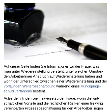
Auf die­ser Sei­te fin­den Sie In­for­ma­tio­nen zu der Fra­ge, was
man un­ter Wie­der­ein­stel­lung ver­steht, un­ter wel­chen Um­stän­
den Ar­beit­neh­mer An­spruch auf Wie­der­ein­stel­lung ha­ben und
wor­in der Un­ter­schied zwi­schen ei­ner Wie­der­ein­stel­lung und der
vor­läu­fi­gen Wei­ter­be­schäf­ti­gung
wäh­rend ei­nes
Kün­di­gungs­
schutz­ver­fah­rens
be­steht.
Au­ßer­dem fin­den Sie Hin­wei­se zu der Fra­ge, wor­in die wirt­
schaft­li­chen Vor­tei­le und die recht­li­chen Ri­si­ken ei­ner frei­wil­lig
ver­ein­bar­ten Pro­zess­be­schäf­ti­gung für den Ar­beit­ge­ber lie­gen