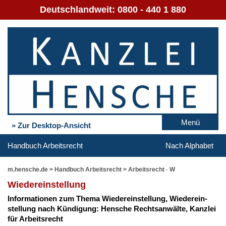
Deutschlandweit:
0800 - 440 1 880
Menü
» Zur Desktop-Ansicht
Handbuch Arbeitsrecht
Nach Alphabet
m.hensche.de
>
Handbuch Arbeitsrecht
>
Arbeitsrecht - W
Wie­der­ein­stel­lung
In­for­ma­tio­nen zum The­ma Wie­der­ein­stel­lung, Wie­der­ein­
stel­lung nach Kün­di­gung: Hen­sche Rechts­an­wäl­te, Kanz­lei
für Ar­beits­recht