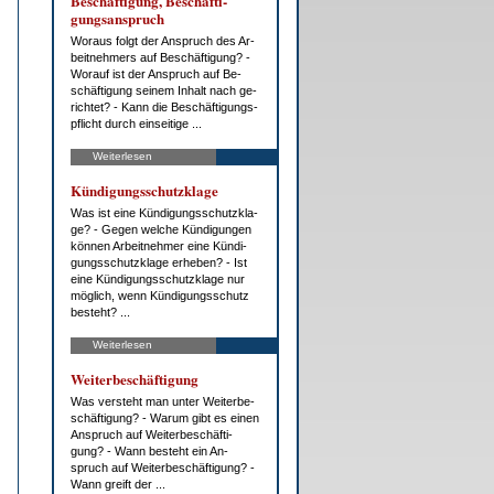
Be­schäf­ti­gung, Be­schäf­ti­
gungs­an­spruch
Wor­aus folgt der An­spruch des Ar­
beit­neh­mers auf Be­schäf­ti­gung? -
Wor­auf ist der An­spruch auf Be­
schäf­ti­gung sei­nem In­halt nach ge­
rich­tet? - Kann die Be­schäf­ti­gungs­
pflicht durch ein­sei­ti­ge ...
Weiterlesen
Kün­di­gungs­schutz­kla­ge
Was ist ei­ne Kün­di­gungs­schutz­kla­
ge? - Ge­gen wel­che Kün­di­gun­gen
kön­nen Ar­beit­neh­mer ei­ne Kün­di­
gungs­schutz­kla­ge er­he­ben? - Ist
ei­ne Kün­di­gungs­schutz­kla­ge nur
mög­lich, wenn Kün­di­gungs­schutz
be­steht? ...
Weiterlesen
Wei­ter­be­schäf­ti­gung
Was ver­steht man un­ter Wei­ter­be­
schäf­ti­gung? - War­um gibt es ei­nen
An­spruch auf Wei­ter­be­schäf­ti­
gung? - Wann be­steht ein An­
spruch auf Wei­ter­be­schäf­ti­gung? -
Wann greift der ...