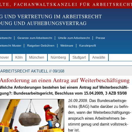
LTE, FACHANWALTSKANZLEI FÜR ARBEITSRECH
G UND VERTRETUNG IM ARBEITSRECHT
NDUNG UND AUFHEBUNGSVERTRAG
|
|
|
itsrecht
Gesetze zum Arbeitsrecht
Urteile zum Arbeitsrecht
Presse
|
|
|
eitsrecht Muster
Ratgeber Gebühren
Webinare
Kanzleiprofil
nover
Köln
München
Nürnberg
Stuttgart
Anwälte
ARBEITSRECHT AKTUELL // 09/168
An­for­de­rung an ei­nen An­trag auf Wei­ter­be­schäf­ti­gung
Wel­che An­for­de­run­gen be­ste­hen bei ei­nem An­trag auf Wei­ter­be­schäf­ti­
gung?: Bun­des­ar­beits­ge­richt, Be­schluss vom 15.04.2009, 3 AZB 93/08
16.09.2009.
Das Bun­des­ar­beits­ge­
richts (BAG) hat­te dar­über zu be­fin­
den, wann der Wei­ter­be­schäf­ti­gungs­
an­spruch ei­nes Ar­beit­neh­mers be­
stimmt ge­nug und da­mit voll­streck­
bar ist.