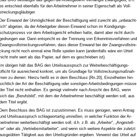
es ent­schied eben­falls für den Ar­beit­neh­mer in sei­ner Ei­gen­schaft als Voll­
stre­ckungsgläubi­ger.
Der Ein­wand der Unmöglich­keit der Beschäfti­gung wird zu­recht als „un­be­acht­
lich“ ab­ge­tan, da der Ar­beit­ge­ber die­sen Ein­wand schon im Kündi­gungs­
schutz­pro­zess vor dem Ar­beits­ge­richt er­ho­ben hat­te, da­mit aber nicht durch­
ge­drun­gen war. Dann ent­spricht es der Tren­nung von Er­kennt­nis­ver­fah­ren und
Zwangs­voll­stre­ckungs­ver­fah­ren, dass die­ser Ein­wand bei der Zwangs­voll­stre­
ckung nicht noch ein­mal ei­ne Rol­le spie­len kann (an­dern­falls wäre ein Ur­teil
nicht mehr wert als das Pa­pier, auf dem es ge­schrie­ben ist).
Im übri­gen hält das BAG den Ur­teils­aus­spruch zur Wei­ter­beschäfti­gungs­
pflicht für aus­rei­chend kon­kret, um als Grund­la­ge für Voll­stre­ckungs­maßnah­
men zu die­nen. Hier­zu heißt es in dem Be­schluss (Rn.20), Ein­zel­hei­ten hin­
sicht­lich der Art der Beschäfti­gung oder sons­ti­gen Ar­beits­be­din­gun­gen müsse
der Ti­tel nicht ent­hal­ten. Es genügt viel­mehr nach An­sicht des BAG, wenn
sich das „Be­rufs­bild“, mit dem der Ar­beit­neh­mer beschäftigt wer­den soll, aus
dem Ti­tel er­gibt.
Dem Be­schluss des BAG ist zu­zu­stim­men. Es muss genügen, wenn An­trag
und Ur­teils­aus­spruch schlag­wort­ar­tig um­reißen, in wel­cher Funk­ti­on der Ar­
beit­neh­mer wei­ter­beschäftigt wer­den soll, d.h. z.B. als „Ar­bei­ter“, „An­ge­stell­
ter“ oder als „Ver­triebs­mit­ar­bei­ter“, und wenn sich wei­te­re As­pek­te der zu­letzt
aus­geübten Tätig­keit aus den Ur­teils­gründen er­ge­ben. Ver­weist das Ur­teil auf