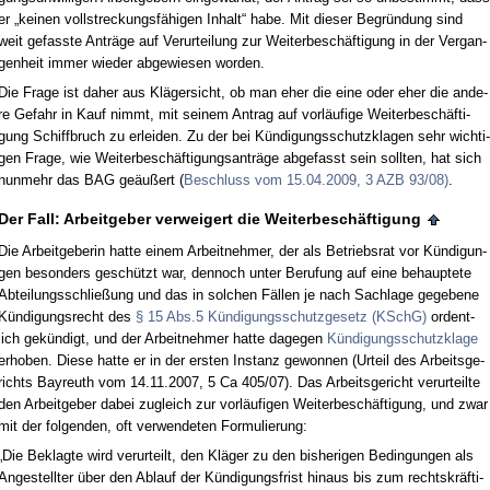
er „kei­nen voll­stre­ckungsfähi­gen In­halt“ ha­be. Mit die­ser Be­gründung sind
weit ge­fass­te Anträge auf Ver­ur­tei­lung zur Wei­ter­beschäfti­gung in der Ver­gan­
gen­heit im­mer wie­der ab­ge­wie­sen wor­den.
Die Fra­ge ist da­her aus Kläger­sicht, ob man eher die ei­ne oder eher die an­de­
re Ge­fahr in Kauf nimmt, mit sei­nem An­trag auf vorläufi­ge Wei­ter­beschäfti­
gung Schiff­bruch zu er­lei­den. Zu der bei Kündi­gungs­schutz­kla­gen sehr wich­ti­
gen Fra­ge, wie Wei­ter­beschäfti­gungs­anträge ab­ge­fasst sein soll­ten, hat sich
nun­mehr das BAG geäußert (
Be­schluss vom 15.04.2009, 3 AZB 93/08)
.
Der Fall: Ar­beit­ge­ber ver­wei­gert die Wei­ter­beschäfti­gung
Die Ar­beit­ge­be­rin hat­te ei­nem Ar­beit­neh­mer, der als Be­triebs­rat vor Kündi­gun­
gen be­son­ders geschützt war, den­noch un­ter Be­ru­fung auf ei­ne be­haup­te­te
Ab­tei­lungs­sch­ließung und das in sol­chen Fällen je nach Sach­la­ge ge­ge­be­ne
Kündi­gungs­recht des
§ 15 Abs.5 Kündi­gungs­schutz­ge­setz (KSchG)
or­dent­
lich gekündigt, und der Ar­beit­neh­mer hat­te da­ge­gen
Kündi­gungs­schutz­kla­ge
er­ho­ben. Die­se hat­te er in der ers­ten In­stanz ge­won­nen (Ur­teil des Ar­beits­ge­
richts Bay­reuth vom 14.11.2007, 5 Ca 405/07). Das Ar­beits­ge­richt ver­ur­teil­te
den Ar­beit­ge­ber da­bei zu­gleich zur vorläufi­gen Wei­ter­beschäfti­gung, und zwar
mit der fol­gen­den, oft ver­wen­de­ten For­mu­lie­rung:
„Die Be­klag­te wird ver­ur­teilt, den Kläger zu den bis­he­ri­gen Be­din­gun­gen als
An­ge­stell­ter über den Ab­lauf der Kündi­gungs­frist hin­aus bis zum rechts­kräfti­