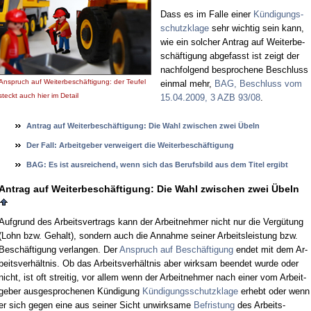
Dass es im Fal­le ei­ner
Kün­di­gungs­
schutz­kla­ge
sehr wich­tig sein kann,
wie ein sol­cher An­trag auf Wei­ter­be­
schäf­ti­gung ab­ge­fasst ist zeigt der
nach­fol­gend be­spro­che­ne Be­schluss
An­spruch auf Wei­ter­be­schäf­ti­gung: der Teu­fel
ein­mal mehr,
BAG, Be­schluss vom
steckt auch hier im De­tail
15.04.2009, 3 AZB 93/08
.
An­trag auf Wei­ter­beschäfti­gung: Die Wahl zwi­schen zwei Übeln
Der Fall: Ar­beit­ge­ber ver­wei­gert die Wei­ter­beschäfti­gung
BAG: Es ist aus­rei­chend, wenn sich das Be­rufs­bild aus dem Ti­tel er­gibt
An­trag auf Wei­ter­beschäfti­gung: Die Wahl zwi­schen zwei Übeln
Auf­grund des Ar­beits­ver­trags kann der Ar­beit­neh­mer nicht nur die Vergütung
(Lohn bzw. Ge­halt), son­dern auch die An­nah­me sei­ner Ar­beits­leis­tung bzw.
Beschäfti­gung ver­lan­gen. Der
An­spruch auf Beschäfti­gung
en­det mit dem Ar­
beits­verhält­nis. Ob das Ar­beits­verhält­nis aber wirk­sam be­en­det wur­de oder
nicht, ist oft strei­tig, vor al­lem wenn der Ar­beit­neh­mer nach ei­ner vom Ar­beit­
ge­ber aus­ge­spro­che­nen Kündi­gung
Kündi­gungs­schutz­kla­ge
er­hebt oder wenn
er sich ge­gen ei­ne aus sei­ner Sicht un­wirk­sa­me
Be­fris­tung
des Ar­beits­