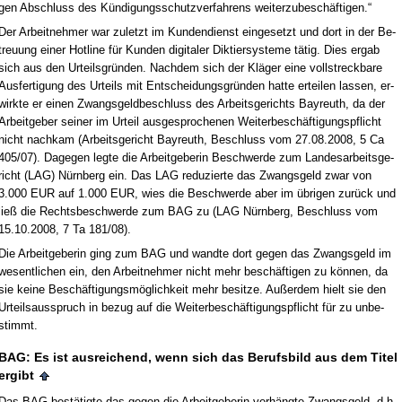
gen Ab­schluss des Kündi­gungs­schutz­ver­fah­rens wei­ter­zu­beschäfti­gen.“
Der Ar­beit­neh­mer war zu­letzt im Kun­den­dienst ein­ge­setzt und dort in der Be­
treu­ung ei­ner Hot­line für Kun­den di­gi­ta­ler Dik­tier­sys­te­me tätig. Dies er­gab
sich aus den Ur­teils­gründen. Nach­dem sich der Kläger ei­ne voll­streck­ba­re
Aus­fer­ti­gung des Ur­teils mit Ent­schei­dungs­gründen hat­te er­tei­len las­sen, er­
wirk­te er ei­nen Zwangs­geld­be­schluss des Ar­beits­ge­richts Bay­reuth, da der
Ar­beit­ge­ber sei­ner im Ur­teil aus­ge­spro­che­nen Wei­ter­beschäfti­gungs­pflicht
nicht nach­kam (Ar­beits­ge­richt Bay­reuth, Be­schluss vom 27.08.2008, 5 Ca
405/07). Da­ge­gen leg­te die Ar­beit­ge­be­rin Be­schwer­de zum Lan­des­ar­beits­ge­
richt (LAG) Nürn­berg ein. Das LAG re­du­zier­te das Zwangs­geld zwar von
3.000 EUR auf 1.000 EUR, wies die Be­schwer­de aber im übri­gen zurück und
ließ die Rechts­be­schwer­de zum BAG zu (LAG Nürn­berg, Be­schluss vom
15.10.2008, 7 Ta 181/08).
Die Ar­beit­ge­be­rin ging zum BAG und wand­te dort ge­gen das Zwangs­geld im
we­sent­li­chen ein, den Ar­beit­neh­mer nicht mehr beschäfti­gen zu können, da
sie kei­ne Beschäfti­gungsmöglich­keit mehr be­sit­ze. Außer­dem hielt sie den
Ur­teils­aus­spruch in be­zug auf die Wei­ter­beschäfti­gungs­pflicht für zu un­be­
stimmt.
BAG: Es ist aus­rei­chend, wenn sich das Be­rufs­bild aus dem Ti­tel
er­gibt
Das BAG bestätig­te das ge­gen die Ar­beit­ge­be­rin verhäng­te Zwangs­geld, d.h.