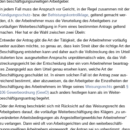
den beschäfti­gungs­un­wil­li­gen Ar­beit­ge­ber.
In je­dem Fall muss der An­spruch vor Ge­richt, in der Re­gel zu­sam­men mit der
Kündi­gungs­schutz
- bzw. der
Be­fris­tungs­kon­troll­kla­ge
, gel­tend ge­macht wer­
den, d.h. der Ar­beit­neh­mer muss die Ver­ur­tei­lung des Ar­beit­ge­bers zur
vorläufi­gen Wei­ter­beschäfti­gung in Form ei­nes be­stimm­ten An­trags gel­tend
ma­chen. Hier hat er die Wahl zwi­schen zwei Übeln:
Ent­we­der der An­trag gibt die Art der Tätig­keit, die der Ar­beit­neh­mer vorläufig
wei­ter ausüben möch­te, so ge­nau an, dass kein Streit über die rich­ti­ge Art der
Beschäfti­gung ent­ste­hen kann und da­her auch die Voll­stre­ckung des im Ur­teil
ti­tu­lier­ten bzw. aus­ge­ur­teil­ten An­spruchs un­pro­ble­ma­tisch wäre, da das Voll­
stre­ckungs­ge­richt bei der Ent­schei­dung über ein vom Ar­beit­neh­mer be­an­trag­
tes Zwangs­geld aus dem Ur­teil ge­nau er­se­hen kann, wel­che Art der
Beschäfti­gung ge­schul­det ist. In ei­nem sol­chen Fall ist der An­trag zwar aus­
rei­chend be­stimmt, aber ab­zu­wei­sen, da der Ar­beit­ge­ber die Ein­zel­hei­ten der
Beschäfti­gung des Ar­beit­neh­mers im We­ge sei­nes
Wei­sungs­rechts
gemäß
§
106 Ge­wer­be­ord­nung (Ge­wO)
auch an­ders fest­le­gen kann als im Wei­ter­
beschäfti­gungs­an­trag be­gehrt.
Oder der An­trag be­schränkt sich mit Rück­sicht auf das Wei­sungs­recht des
Ar­beit­ge­bers dar­auf, die vorläufi­ge Wei­ter­beschäfti­gung des Klägers „zu un­
veränder­ten Ar­beits­be­din­gun­gen als An­ge­stell­ter/ge­werb­li­cher Ar­beit­neh­mer“
zu ver­lan­gen. Dann wird oft von Ar­beits­ge­rich­ten und den wei­ter­beschäfti­
gungs­un­wil­li­gen Ar­beit­ge­bern ein­ge­wandt, der An­trag sei so un­be­stimmt, dass