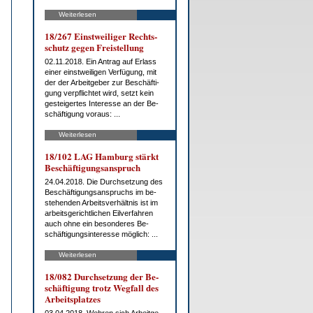
Weiterlesen
18/267 Einst­wei­li­ger Rechts­
schutz ge­gen Frei­stel­lung
02.11.2018. Ein An­trag auf Er­lass
ei­ner einst­wei­li­gen Ver­fü­gung, mit
der der Ar­beit­ge­ber zur Be­schäf­ti­
gung ver­pflich­tet wird, setzt kein
ge­stei­ger­tes In­ter­es­se an der Be­
schäf­ti­gung vor­aus: ...
Weiterlesen
18/102 LAG Ham­burg stärkt
Be­schäf­ti­gungs­an­spruch
24.04.2018. Die Durch­set­zung des
Be­schäf­ti­gungs­an­spruchs im be­
ste­hen­den Ar­beits­ver­hält­nis ist im
ar­beits­ge­richt­li­chen Eil­ver­fah­ren
auch oh­ne ein be­son­de­res Be­
schäf­ti­gungs­in­ter­es­se mög­lich: ...
Weiterlesen
18/082 Durch­set­zung der Be­
schäf­ti­gung trotz Weg­fall des
Ar­beits­plat­zes