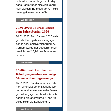
nicht al­lein da­durch ge­recht­fer­tigt,
dass Fah­rer über ei­ne App ko­or­di­
niert wer­den. Es muss vor Ort ei­ne
Lei­tungs­funk­ti­on aus­ge­übt ...
Weiterlesen
20.01.2026: Neu­re­ge­lun­gen
zum Jah­res­be­ginn 2026
20.01.2026. Zum Ja­nu­ar 2026 stei­
gen die Bei­trags­be­mes­sungs­gren­
zen in der So­zi­al­ver­si­che­rung. Au­
ßer­dem wur­de der ge­setz­li­che Min­
dest­lohn auf 13,90 pro St­un­de an­
ge­ho­ben.
Weiterlesen
26/004 Un­wirk­sam­keit von
Kün­di­gun­gen oh­ne vor­he­ri­ge
Mas­sen­ent­las­sungs­an­zei­ge
15.01.2026. Kün­di­gun­gen im Rah­
men ei­ner Mas­sen­ent­las­sung wer­
den erst wirk­sam, wenn die An­zei­
ge ord­nungs­ge­mäß bei der Ar­beits­
agen­tur er­stat­tet wur­de. Oh­ne An­
zei­ge bleibt die Kün­di­gung ...
Weiterlesen