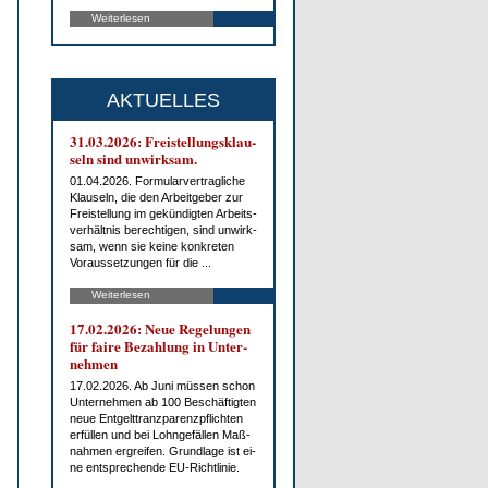
Weiterlesen
AKTUELLES
31.03.2026: Frei­stel­lungs­klau­
seln sind un­wirk­sam.
01.04.2026. For­mu­lar­ver­trag­li­che
Klau­seln, die den Ar­beit­ge­ber zur
Frei­stel­lung im ge­kün­dig­ten Ar­beits­
ver­hält­nis be­rech­ti­gen, sind un­wirk­
sam, wenn sie kei­ne kon­kre­ten
Vor­aus­set­zun­gen für die ...
Weiterlesen
17.02.2026: Neue Re­ge­lun­gen
für fai­re Be­zah­lung in Un­ter­
neh­men
17.02.2026. Ab Ju­ni müs­sen schon
Un­ter­neh­men ab 100 Be­schäf­tig­ten
neue Ent­gelt­tranz­pa­renz­pflich­ten
er­fül­len und bei Lohn­ge­fäl­len Maß­
nah­men er­grei­fen. Grund­la­ge ist ei­
ne ent­spre­chen­de EU-Richt­li­nie.