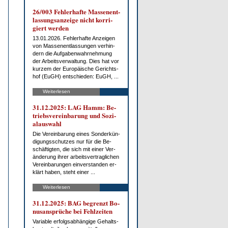
26/003 Feh­ler­haf­te Mas­sen­ent­
las­sungs­an­zei­ge nicht kor­ri­
giert wer­den
13.01.2026. Feh­ler­haf­te An­zei­gen
von Mas­sen­ent­las­sun­gen ver­hin­
dern die Auf­ga­ben­wahr­neh­mung
der Ar­beits­ver­wal­tung. Dies hat vor
kur­zem der Eu­ro­päi­sche Ge­richts­
hof (EuGH) ent­schie­den: EuGH, ...
Weiterlesen
31.12.2025: LAG Hamm: Be­
triebs­ver­ein­ba­rung und So­zi­
al­aus­wahl
Die Ver­ein­ba­rung ei­nes Son­der­kün­
di­gungs­schut­zes nur für die Be­
schäf­tig­ten, die sich mit ei­ner Ver­
än­de­rung ih­rer ar­beits­ver­trag­li­chen
Ver­ein­ba­run­gen ein­ver­stan­den er­
klärt ha­ben, steht ei­ner ...
Weiterlesen
31.12.2025: BAG be­grenzt Bo­
nus­an­sprü­che bei Fehl­zei­ten
Va­ria­ble er­folgs­ab­hän­gi­ge Ge­halts­