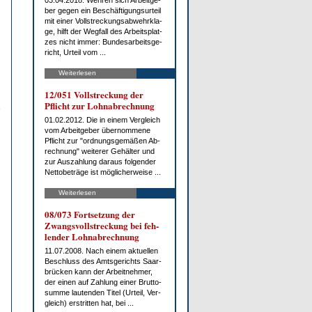
03.04.2018. Weh­ren sich Ar­beit­ge­
ber ge­gen ein Be­schäf­ti­gungs­ur­teil
mit ei­ner Voll­stre­ckungs­ab­wehr­kla­
ge, hilft der Weg­fall des Ar­beits­plat­
zes nicht im­mer: Bun­des­ar­beits­ge­
richt, Ur­teil vom ...
Weiterlesen
12/051 Voll­stre­ckung der
Pflicht zur Lohn­ab­rech­nung
01.02.2012. Die in ei­nem Ver­gleich
vom Ar­beit­ge­ber über­nom­me­ne
Pflicht zur "ord­nungs­ge­mä­ßen Ab­
rech­nung" wei­te­rer Ge­häl­ter und
zur Aus­zah­lung dar­aus fol­gen­der
Net­to­be­trä­ge ist mög­li­cher­wei­se ...
Weiterlesen
08/073 Fort­set­zung der
Zwangs­voll­stre­ckung bei feh­
len­der Lohn­ab­rech­nung
11.07.2008. Nach ei­nem ak­tu­el­len
Be­schluss des Amts­ge­richts Saar­
brü­cken kann der Ar­beit­neh­mer,
der ei­nen auf Zah­lung ei­ner Brut­to­
sum­me lau­ten­den Ti­tel (Ur­teil, Ver­
gleich) erstrit­ten hat, bei ...