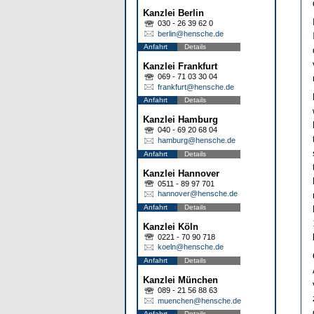
Kanzlei Berlin
030 - 26 39 62 0
berlin@hensche.de
Anfahrt
Details
Kanzlei Frankfurt
069 - 71 03 30 04
frankfurt@hensche.de
Anfahrt
Details
Kanzlei Hamburg
040 - 69 20 68 04
hamburg@hensche.de
Anfahrt
Details
Kanzlei Hannover
0511 - 89 97 701
hannover@hensche.de
Anfahrt
Details
Kanzlei Köln
0221 - 70 90 718
koeln@hensche.de
Anfahrt
Details
Kanzlei München
089 - 21 56 88 63
muenchen@hensche.de
Anfahrt
Details