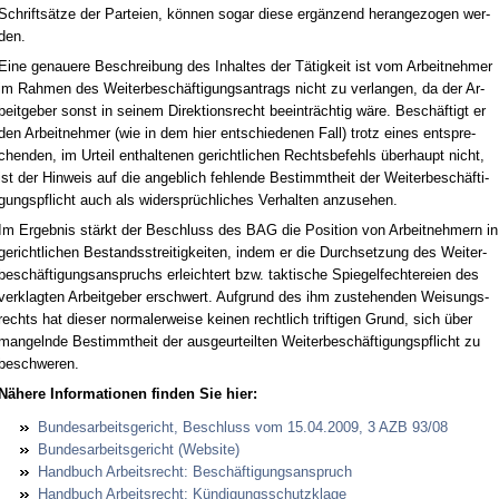
Schriftsätze der Par­tei­en, können so­gar die­se ergänzend her­an­ge­zo­gen wer­
den.
Ei­ne ge­naue­re Be­schrei­bung des In­hal­tes der Tätig­keit ist vom Ar­beit­neh­mer
im Rah­men des Wei­ter­beschäfti­gungs­an­trags nicht zu ver­lan­gen, da der Ar­
beit­ge­ber sonst in sei­nem Di­rek­ti­ons­recht be­ein­träch­tig wäre. Beschäftigt er
den Ar­beit­neh­mer (wie in dem hier ent­schie­de­nen Fall) trotz ei­nes ent­spre­
chen­den, im Ur­teil ent­hal­te­nen ge­richt­li­chen Rechts­be­fehls über­haupt nicht,
ist der Hin­weis auf die an­geb­lich feh­len­de Be­stimmt­heit der Wei­ter­beschäfti­
gungs­pflicht auch als wi­dersprüchli­ches Ver­hal­ten an­zu­se­hen.
Im Er­geb­nis stärkt der Be­schluss des BAG die Po­si­ti­on von Ar­beit­neh­mern in
ge­richt­li­chen Be­stands­strei­tig­kei­ten, in­dem er die Durch­set­zung des Wei­ter­
beschäfti­gungs­an­spruchs er­leich­tert bzw. tak­ti­sche Spie­gel­fech­te­rei­en des
ver­klag­ten Ar­beit­ge­ber er­schwert. Auf­grund des ihm zu­ste­hen­den Wei­sungs­
rechts hat die­ser nor­ma­ler­wei­se kei­nen recht­lich trif­ti­gen Grund, sich über
man­geln­de Be­stimmt­heit der aus­ge­ur­teil­ten Wei­ter­beschäfti­gungs­pflicht zu
be­schwe­ren.
Nähe­re In­for­ma­tio­nen fin­den Sie hier:
Bun­des­ar­beits­ge­richt, Be­schluss vom 15.04.2009, 3 AZB 93/08
Bun­des­ar­beits­ge­richt (Web­site)
Hand­buch Ar­beits­recht: Beschäfti­gungs­an­spruch
Hand­buch Ar­beits­recht: Kündi­gungs­schutz­kla­ge