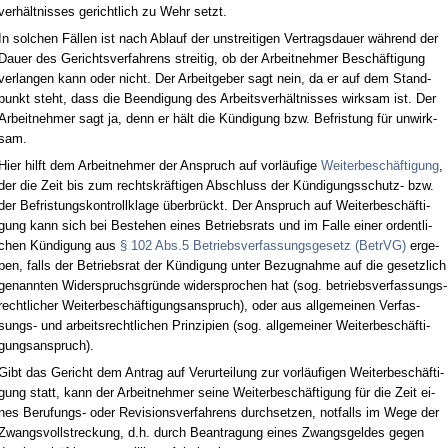
verhält­nis­ses ge­richt­lich zu Wehr setzt.
In sol­chen Fällen ist nach Ab­lauf der un­strei­ti­gen Ver­trags­dau­er während der
Dau­er des Ge­richts­ver­fah­rens strei­tig, ob der Ar­beit­neh­mer Beschäfti­gung
ver­lan­gen kann oder nicht. Der Ar­beit­ge­ber sagt nein, da er auf dem Stand­
punkt steht, dass die Be­en­di­gung des Ar­beits­verhält­nis­ses wirk­sam ist. Der
Ar­beit­neh­mer sagt ja, denn er hält die Kündi­gung bzw. Be­fris­tung für un­wirk­
sam.
Hier hilft dem Ar­beit­neh­mer der An­spruch auf vorläufi­ge
Wei­ter­beschäfti­gung
,
der die Zeit bis zum rechts­kräfti­gen Ab­schluss der Kündi­gungs­schutz- bzw.
der Be­fris­tungs­kon­troll­kla­ge über­brückt. Der An­spruch auf Wei­ter­beschäfti­
gung kann sich bei Be­ste­hen ei­nes Be­triebs­rats und im Fal­le ei­ner or­dent­li­
chen Kündi­gung aus
§ 102 Abs.5 Be­triebs­ver­fas­sungs­ge­setz (Be­trVG)
er­ge­
ben, falls der Be­triebs­rat der Kündi­gung un­ter Be­zug­nah­me auf die ge­setz­lich
ge­nann­ten Wi­der­spruchs­gründe wi­der­spro­chen hat (sog. be­triebs­ver­fas­sungs­
recht­li­cher Wei­ter­beschäfti­gungs­an­spruch), oder aus all­ge­mei­nen Ver­fas­
sungs- und ar­beits­recht­li­chen Prin­zi­pi­en (sog. all­ge­mei­ner Wei­ter­beschäfti­
gungs­an­spruch).
Gibt das Ge­richt dem An­trag auf Ver­ur­tei­lung zur vorläufi­gen Wei­ter­beschäfti­
gung statt, kann der Ar­beit­neh­mer sei­ne Wei­ter­beschäfti­gung für die Zeit ei­
nes Be­ru­fungs- oder Re­vi­si­ons­ver­fah­rens durch­set­zen, not­falls im We­ge der
Zwangs­voll­stre­ckung, d.h. durch Be­an­tra­gung ei­nes Zwangs­gel­des ge­gen