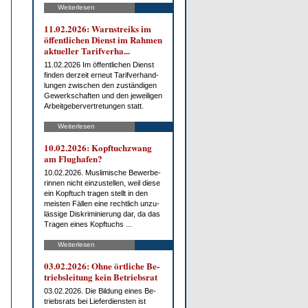
Weiterlesen
11.02.2026: Warn­streiks im
öf­fent­li­chen Dienst im Rah­men
ak­tu­el­ler Ta­rif­ver­ha...
11.02.2026 Im öf­fent­li­chen Dienst
fin­den der­zeit er­neut Ta­rif­ver­hand­
lun­gen zwi­schen den zu­stän­di­gen
Ge­werk­schaf­ten und den je­wei­li­gen
Ar­beit­ge­ber­ver­tre­tun­gen statt.
Weiterlesen
10.02.2026: Kopf­tuch­zwang
am Flug­ha­fen?
10.02.2026. Mus­li­mi­sche Be­wer­be­
rin­nen nicht ein­zu­stel­len, weil die­se
ein Kopf­tuch tra­gen stellt in den
meis­ten Fäl­len ei­ne recht­lich un­zu­
läs­si­ge Dis­kri­mi­nie­rung dar, da das
Tra­gen ei­nes Kopf­tuchs ...
Weiterlesen
03.02.2026: Oh­ne ört­li­che Be­
triebs­lei­tung kein Be­triebs­rat
03.02.2026. Die Bil­dung ei­nes Be­
triebs­rats bei Lie­fer­diens­ten ist