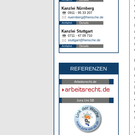
Kanzlei Nürnberg
0911 - 95 33 207
nuernberg@hensche.de
Anfahrt
Details
Kanzlei Stuttgart
0711 - 47 09 710
stuttgart@hensche.de
Anfahrt
Details
REFERENZEN
Arbeitsrecht.de
Jura Uni SB