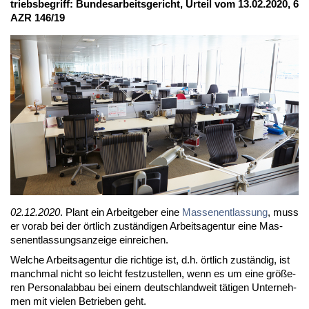
triebs­be­griff: Bun­des­ar­beits­ge­richt, Ur­teil vom 13.02.2020, 6
AZR 146/19
02.12.2020
. Plant ein Ar­beit­ge­ber ei­ne
Mas­sen­ent­las­sung
, muss
er vor­ab bei der ört­lich zu­stän­di­gen Ar­beits­agen­tur ei­ne Mas­
sen­ent­las­sungs­an­zei­ge ein­rei­chen.
Wel­che Ar­beits­agen­tur die rich­ti­ge ist, d.h. ört­lich zu­stän­dig, ist
manch­mal nicht so leicht fest­zu­stel­len, wenn es um ei­ne grö­ße­
ren Per­so­nal­ab­bau bei ei­nem deutsch­land­weit tä­ti­gen Un­ter­neh­
men mit vie­len Be­trie­ben geht.